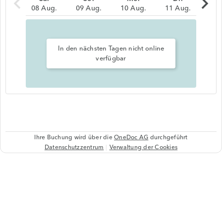
chevron_left
chevron_right
08 Aug.
09 Aug.
10 Aug.
11 Aug.
In den nächsten Tagen nicht online
verfügbar
Ihre Buchung wird über die
OneDoc AG
durchgeführt
Datenschutzzentrum
Verwaltung der Cookies