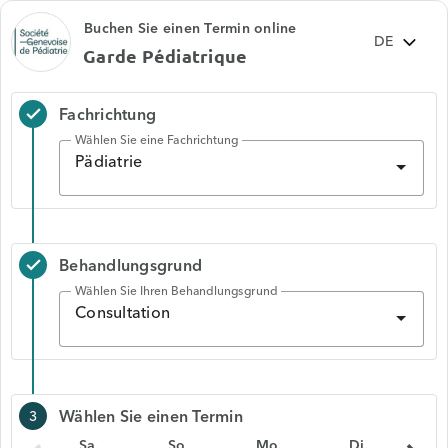
Buchen Sie einen Termin online
Garde Pédiatrique
Fachrichtung
check
Wählen Sie eine Fachrichtung
Pädiatrie
Behandlungsgrund
check
Wählen Sie Ihren Behandlungsgrund
Consultation
Wählen Sie einen Termin
3
Sa.
So.
Mo.
Di.