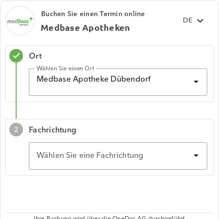
Buchen Sie einen Termin online
Medbase Apotheken
Ort
check
Wählen Sie einen Ort
Medbase Apotheke Dübendorf
Fachrichtung
2
Wählen Sie eine Fachrichtung
Ihre Buchung wird über die
OneDoc AG
durchgeführt