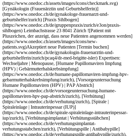
sen: Wechseljahre | Menopause, [Humane Papillomaviren Impfung (HPV) | Gebärmutterhalskrebsimpfung](https://www.onedoc.ch/de/humane-papillomaviren-impfung-hpv-gebarmutterhalskrebsimpfung/zurich), [Vorsorgeuntersuchung Humane Papillomaviren (HPV) | PAP Abstrich](https://www.onedoc.ch/de/vorsorgeuntersuchung-humane-papillomaviren-hpv-pap-abstrich/zurich), [Verhütung](https://www.onedoc.ch/de/verhutung/zurich), [Spirale | Spiraleinlage | Intrauterinpessar (IUP)](https://www.onedoc.ch/de/spirale-spiraleinlage-intrauterinpessar-iup/zurich), [Verhütungsimplantat | Verhütungsstäbchen](https://www.onedoc.ch/de/verhutungsimplantat-verhutungsstabchen/zurich), [Verhütungspille | Antibabypille](https://www.onedoc.ch/de/verhutungspille-antibabypille/zurich), [Vorsorgeuntersuchung Brustkrebs](https://www.onedoc.ch/de/vorsorgeuntersuchung-brustkrebs/zurich)Mehr anzeigen Expertisen: Wechseljahre | Menopause, [Humane Papillomaviren Impfung (HPV) | Gebärmutterhalskrebsimpfung](https://www.onedoc.ch/de/humane-papillomaviren-impfung-hpv-gebarmutterhalskrebsimpfung/zurich), [Vorsorgeuntersuchung Humane Papillomaviren (HPV) | PAP Abstrich](https://www.onedoc.ch/de/vorsorgeuntersuchung-humane-papillomaviren-hpv-pap-abstrich/zurich), [Verhütung](https://www.onedoc.ch/de/verhutung/zurich), [Spirale | Spiraleinlage | Intrauterinpessar (IUP)](https://www.onedoc.ch/de/spirale-spiraleinlage-intrauterinpessar-iup/zurich), [Verhütungsimplantat | Verhütungsstäbchen](https://www.onedoc.ch/de/verhutungsimplantat-verhutungsstabchen/zurich), [Verhütungspille | Antibabypille](https://www.onedoc.ch/de/verhutungspille-antibabypille/zurich), [Vorsorgeuntersuchung Brustkrebs](https://www.onedoc.ch/de/vorsorgeuntersuchung-brustkrebs/zurich)Mehr anzeigen [![Dr. med. Helena Bralo, Gynäkologin (Frauenärztin und Geburtshelferin) in Zürich](https://assets.onedoc.ch/images/users/e17f34c68256ac6a1be95dcf64865eef020861768c03940620a511913c616647-small.jpg "Dr. med. Helena Bralo, Gynäkologin (Frauenärztin und Geburtshelferin) in Zürich")](https://www.onedoc.ch/de/gynakologin-frauenarztin-und-geburtshelferin/zurich/pc3qi/dr-med-helena-bralo) ### [Dr. med. Helena Bralo](https://www.onedoc.ch/de/gynakologin-frauenarztin-und-geburtshelferin/zurich/pc3qi/dr-med-helena-bralo) ![Abzeichen, das ein verifiziertes Profil kennzeichnet](https://www.onedoc.ch/assets/images/icons/checkmark.svg) [Gynäkologin (Frauenärztin und Geburtshelferin)](https://www.onedoc.ch/de/gynakologe-frauenarzt-und-geburtshelfer/zurich) [gynpoint Hegibachplatz](https://www.onedoc.ch/de/medizinische-praxis/zurich/ebdi4/gynpoint-hegibachplatz) Forchstrasse 92 8008 Zürich ![Patient mit Pluszeichen, der anzeigt, dass neue Patienten angenommen werden](https://www.onedoc.ch/assets/images/icons/new-patients.svg)Akzeptiert neue Patienten [Termin buchen](https://www.onedoc.ch/de/gynakologin-frauenarztin-und-geburtshelferin/zurich/pc3qi/dr-med-helena-bralo) Expertisen: Wechseljahre | Menopause, [Bestimmung des Vitamin-D-Spiegels](https://www.onedoc.ch/de/bestimmung-des-vitamin-d-spiegels/zurich), [Die Pille danach](https://www.onedoc.ch/de/die-pille-danach/zurich), [Endometriose](https://www.onedoc.ch/de/endometriose/zurich), [Familienplanung](https://www.onedoc.ch/de/familienplanung/zurich), [Hormonanalyse](https://www.onedoc.ch/de/hormonanalyse/zurich), [Intrauterine Insemination (IUI) | Samenübertragung](https://www.onedoc.ch/de/intrauterine-insemination-iui-samenubertragung/zurich), [Kinderwunsch | Fertilitätsbehandlung](https://www.onedoc.ch/de/kinderwunsch-fertilitatsbehandlung/zurich), [Messung des Eisenspiegels | Ferritin](https://www.onedoc.ch/de/messung-des-eisenspiegels-ferritin/zurich), [Spermiogramm](https://www.onedoc.ch/de/spermiogramm/zurich), [Spirale | Spiraleinlage | Intrauterinpessar (IUP)](https://www.onedoc.ch/de/spirale-spiraleinlage-intrauterinpessar-iup/zurich), [Verhütung](https://www.onedoc.ch/de/verhutung/zurich), [Verhütungsimplantat | Verhütungsstäbchen](https://www.onedoc.ch/de/verhutungsimplantat-verhutungsstabchen/zurich), [Verhütungspille | Antibabypille](https://www.onedoc.ch/de/verhutungspille-antibabypille/zurich)Mehr anzeigen Expertisen: Wechseljahre | Menopause, [Bestimmung des Vitamin-D-Spiegels](https://www.onedoc.ch/de/bestimmung-des-vitamin-d-spiegels/zurich), [Die Pille danach](https://www.onedoc.ch/de/die-pille-danach/zurich), [Endometriose](https://www.onedoc.ch/de/endometriose/zurich), [Familienplanung](https://www.onedoc.ch/de/familienplanung/zurich), [Hormonanalyse](https://www.onedoc.ch/de/hormonanalyse/zurich), [Intrauterine Insemination (IUI) | Samenübertragung](https://www.onedoc.ch/de/intrauterine-insemination-iui-samenubertragung/zurich), [Kinderwunsch | Fertilitätsbehandlung](https://www.onedoc.ch/de/kinderwunsch-fertilitatsbehandlung/zurich), [Messung des Eisenspiegels | Ferritin](https://www.onedoc.ch/de/messung-des-eisenspiegels-ferritin/zurich), [Spermiogramm](https://www.onedoc.ch/de/spermiogramm/zurich), [Spirale | Spiraleinlage | Intrauterinpessar (IUP)](https://www.onedoc.ch/de/spirale-spiraleinlage-intrauterinpessar-iup/zurich), [Verhütung](https://www.onedoc.ch/de/verhutung/zurich), [Verhütungsimplantat | Verhütungsstäbchen](https://www.onedoc.ch/de/verhutungsimplantat-verhutungsstabchen/zurich), [Verhütungspille | Antibabypille](https://www.onedoc.ch/de/verhutungspille-antibabypille/zurich)Mehr anzeigen [![Dr. med. (BG) Alina Staikov, Gynäkologin (Frauenärztin und Geburtshelferin) in Zürich](https://assets.onedoc.ch/images/users/6edd53ea9c6471227472b3a139c517a8ef6486d1f59b81a12eaa2e054c7eb675-small.png "Dr. med. (BG) Alina Staikov, Gynäkologin (Frauenärztin und Geburtshelferin) in Zürich")](https://www.onedoc.ch/de/gynakologin-frauenarztin-und-geburtshelferin/zurich/pcyuf/dr-med-bg-alina-staikov) ### [Dr. med. (BG) Alina Staikov](https://www.onedoc.ch/de/gynakologin-frauenarztin-und-geburtshelferin/zurich/pcyuf/dr-med-bg-alina-staikov) ![Abzeichen, das ein verifiziertes Profil kennzeichnet](https://www.onedoc.ch/assets/images/icons/checkmark.svg) [Gynäkologin (Frauenärztin und Geburtshelferin)](https://www.onedoc.ch/de/gynakologe-frauenarzt-und-geburtshelfer/zurich) [gynpoint Hegibachplatz](https://www.onedoc.ch/de/medizinische-praxis/zurich/ebdi4/gynpoint-hegibachplatz) Forchstrasse 92 8008 Zürich ![Patient mit Pluszeichen, der anzeigt, dass neue Patienten angenommen werden](https://www.onedoc.ch/assets/images/icons/new-patients.svg)Akzeptiert neue Patienten [Termin buchen](https://www.onedoc.ch/de/gynakologin-frauenarztin-und-geburtshelferin/zurich/pcyuf/dr-med-bg-alina-staikov) Expertisen: Wechseljahre | Menopause, [4D Schwangerschaftsultraschall](https://www.onedoc.ch/de/4d-schwangerschaftsultraschall/zurich), [Ästhetische Gynäkologie](https://www.onedoc.ch/de/asthetische-gynakologie/zurich), [Bestimmung des Vitamin-D-Spiegels](https://www.onedoc.ch/de/bestimmung-des-vitamin-d-spiegels/zurich), [CO2 Laserbehandlung | Fraktionierte CO2 Laserbehandlung](https://www.onedoc.ch/de/co2-laserbehandlung-fraktionierte-co2-laserbehandlung/zurich), [Die Pille danach](https://www.onedoc.ch/de/die-pille-danach/zurich), [Endometriose](https://www.onedoc.ch/de/endometriose/zurich), [Familienplanung](https://www.onedoc.ch/de/familienplanung/zurich), [Freiwilliger Schwangerschaftsabbruch | Abtreibung | Abort](https://www.onedoc.ch/de/freiwilliger-schwangerschaftsabbruch-abtreibung-abort/zurich), [Gestationsdiabetes | Schwangerschaftsdiabetes](https://www.onedoc.ch/de/gestationsdiabetes-schwangerschaftsdiabetes/zurich), [Gynäkologische Laserbehandlung | Vaginallaser](https://www.onedoc.ch/de/gynakologische-laserbehandlung-vaginallaser/zurich), [Gynäkologischer Notfall | Notfall Frauenarzt](https://www.onedoc.ch/de/gynakologischer-notfall-notfall-frauenarzt/zurich), [Harnwegsinfektion | Zystitis | Blasenentzündung](https://www.onedoc.ch/de/harnwegsinfektion-zystitis-blasenentzundung/zurich), [Hormonanalyse](https://www.onedoc.ch/de/hormonanalyse/zurich), [Humane Papillomaviren Impfung (HPV) | Gebärmutterhalskrebsimpfung](https://www.onedoc.ch/de/humane-papillomaviren-impfung-hpv-gebarmutterhalskrebsimpfung/zurich), [Kindergynäkologie | Jugendgynäkologie](https://www.onedoc.ch/de/kindergynakologie-jugendgynakologie/zurich), [Kinderwunsch | Fertilitätsbehandlung](https://www.onedoc.ch/de/kinderwunsch-fertilitatsbehandlung/zurich), [Messung des Eisenspiegels | Ferritin](https://www.onedoc.ch/de/messung-des-eisenspiegels-ferritin/zurich), [Schwangerschaftsultraschall](https://www.onedoc.ch/de/schwangerschaftsultraschall/zurich), [Schwangerschaftsvorsorge | Schwangerschaftsuntersuchung](https://www.onedoc.ch/de/schwangerschaftsvorsorge-schwangerschaftsuntersuchung/zurich), [Sexuell übertragbare Krankheiten | Sexuell übertragbare Infektionen (STD/STI)](https://www.onedoc.ch/de/sexuell-ubertragbare-krankheiten-sexuell-ubertragbare-infektionen-std-sti/zurich), [Spirale | Spiraleinlage | Intrauterinpessar (IUP)](https://www.onedoc.ch/de/spirale-spiraleinlage-intrauterinpessar-iup/zurich), [Intrauterine Insemination (IUI) | Samenübertragung](https://www.onedoc.ch/de/intrauterine-insemination-iui-samenubertragung/zurich), [Unfruchtbarkeit](https://www.onedoc.ch/de/unfruchtbarkeit/zurich), [Vaginalpilz](https://www.onedoc.ch/de/vaginalpilz/zurich), [Verhütung](https://www.onedoc.ch/de/verhutung/zurich), [Verhütungspille | Antibabypille](https://www.onedoc.ch/de/verhutungspille-antibabypille/zurich), [Verhütungsimplantat | Verhütungsstäbchen](https://www.onedoc.ch/de/verhutungsimplantat-verhutungsstabchen/zurich), [Vorsorgeuntersuchung Brustkrebs](https://www.onedoc.ch/de/vorsorgeuntersuchung-brustkrebs/zurich), [Vorsorgeuntersuchung Harnwegsinfektionen](https://www.onedoc.ch/de/vorsorgeuntersuchung-harnwegsinfektionen/zurich), [Vorsorgeuntersuchung Humane Papillomaviren (HPV) | PAP Abstrich](https://www.onedoc.ch/de/vorsorgeuntersuchung-humane-papillomaviren-hpv-pap-abstrich/zurich)Mehr anzeigen Expertisen: Wechseljahre | Menopause, [4D Schwan