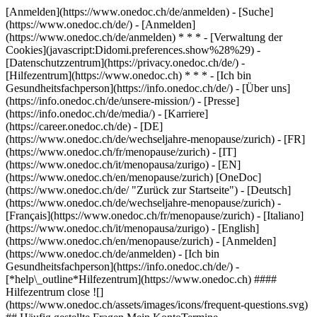
[Anmelden](https://www.onedoc.ch/de/anmelden) - [Suche]
(https://www.onedoc.ch/de/) - [Anmelden]
(https://www.onedoc.ch/de/anmelden) * * * - [Verwaltung der
Cookies](javascript:Didomi.preferences.show%28%29) -
[Datenschutzzentrum](https://privacy.onedoc.ch/de/) -
[Hilfezentrum](https://www.onedoc.ch) * * * - [Ich bin
Gesundheitsfachperson](https://info.onedoc.ch/de/) - [Über uns]
(https://info.onedoc.ch/de/unsere-mission/) - [Presse]
(https://info.onedoc.ch/de/media/) - [Karriere]
(https://career.onedoc.ch/de)
- [DE]
(https://www.onedoc.ch/de/wechseljahre-menopause/zurich) - [FR]
(https://www.onedoc.ch/fr/menopause/zurich) - [IT]
(https://www.onedoc.ch/it/menopausa/zurigo) - [EN]
(https://www.onedoc.ch/en/menopause/zurich) [OneDoc]
(https://www.onedoc.ch/de/ "Zurück zur Startseite") - [Deutsch]
(https://www.onedoc.ch/de/wechseljahre-menopause/zurich) -
[Français](https://www.onedoc.ch/fr/menopause/zurich) - [Italiano]
(https://www.onedoc.ch/it/menopausa/zurigo) - [English]
(https://www.onedoc.ch/en/menopause/zurich)
- [Anmelden]
(https://www.onedoc.ch/de/anmelden) - [Ich bin
Gesundheitsfachperson](https://info.onedoc.ch/de/)
-
[*help\_outline*Hilfezentrum](https://www.onedoc.ch) ####
Hilfezentrum close ![]
(https://www.onedoc.ch/assets/images/icons/frequent-questions.svg)