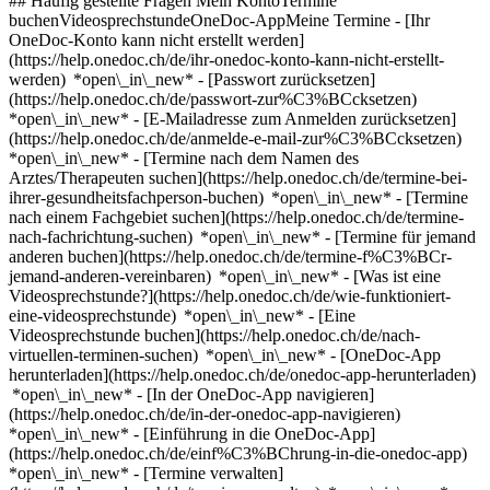
## Häufig gestellte Fragen Mein KontoTermine
buchenVideosprechstundeOneDoc-AppMeine Termine - [Ihr
OneDoc-Konto kann nicht erstellt werden]
(https://help.onedoc.ch/de/ihr-onedoc-konto-kann-nicht-erstellt-
werden) *open\_in\_new* - [Passwort zurücksetzen]
(https://help.onedoc.ch/de/passwort-zur%C3%BCcksetzen)
*open\_in\_new* - [E-Mailadresse zum Anmelden zurücksetzen]
(https://help.onedoc.ch/de/anmelde-e-mail-zur%C3%BCcksetzen)
*open\_in\_new*
- [Termine nach dem Namen des
Arztes/Therapeuten suchen](https://help.onedoc.ch/de/termine-bei-
ihrer-gesundheitsfachperson-buchen) *open\_in\_new* - [Termine
nach einem Fachgebiet suchen](https://help.onedoc.ch/de/termine-
nach-fachrichtung-suchen) *open\_in\_new* - [Termine für jemand
anderen buchen](https://help.onedoc.ch/de/termine-f%C3%BCr-
jemand-anderen-vereinbaren) *open\_in\_new*
- [Was ist eine
Videosprechstunde?](https://help.onedoc.ch/de/wie-funktioniert-
eine-videosprechstunde) *open\_in\_new* - [Eine
Videosprechstunde buchen](https://help.onedoc.ch/de/nach-
virtuellen-terminen-suchen) *open\_in\_new*
- [OneDoc-App
herunterladen](https://help.onedoc.ch/de/onedoc-app-herunterladen)
*open\_in\_new* - [In der OneDoc-App navigieren]
(https://help.onedoc.ch/de/in-der-onedoc-app-navigieren)
*open\_in\_new* - [Einführung in die OneDoc-App]
(https://help.onedoc.ch/de/einf%C3%BChrung-in-die-onedoc-app)
*open\_in\_new*
- [Termine verwalten](https://help.onedoc.ch/de/termine-verwalten) *open\_in\_new* - [Termine absagen](https://help.onedoc.ch/de/online-gebuchte-termine-absagen) *open\_in\_new* - [Ich erhalte keine Terminbestätigung](https://help.onedoc.ch/de/ich-erhalte-keine-terminbest%C3%A4tigung) *open\_in\_new* [Alle unsere Artikel anzeigen *open\_in\_new*](https://help.onedoc.ch/de/) close ## Ihre Suche bearbeiten ![Haus mit Pluszeichen, das anzeigt, dass eine Konsultation vor Ort möglich ist](https://www.onedoc.ch/assets/images/icons/on-site.svg) Vor Ort ![Kamera mit Play-Symbol, die anzeigt, dass eine Konsultation per Video aus der Ferne möglich ist](https://www.onedoc.ch/assets/images/icons/remote.svg) Virtuell Suche #### Fachrichtung #### Gesundheitsfachperson #### Einrichtung edit Wechseljahre | Menopause in Zürich tune Filter Neue Patienten*keyboard\_arrow\_down* - Zugelassen*check\_circle* Gesprochene Sprachen*keyboard\_arrow\_down* - Albanisch*check\_circle* - Arabisch*check\_circle* - Bulgarisch*check\_circle* - Deutsch*check\_circle* - Englisch*check\_circle* - Französisch*check\_circle* - Georgisch*check\_circle* - Griechisch*check\_circle* - Hebräisch*check\_circle* - Italienisch*check\_circle* - Japanisch*check\_circle* - Katalanisch*check\_circle* - Kroatisch*check\_circle* - Persisch*check\_circle* - Polnisch*check\_circle* - Portugiesisch*check\_circle* - Rumänisch*check\_circle* - Russisch*check\_circle* - Serbisch*check\_circle* - Spanisch*check\_circle* - Türkisch*check\_circle* - Ungarisch*check\_circle* Geschlecht*keyboard\_arrow\_down* - Weiblich*check\_circle* - Männlich*check\_circle* Netzwerk*keyboard\_arrow\_down* - Hirslanden*check\_circle* - Swiss Medical Network*check\_circle* - ASCA*check\_circle* - EMR*check\_circle* - hapmed*check\_circle* - Medbase*check\_circle* Verfügbarkeit*keyboard\_arrow\_down* - Heute*check\_circle* - In den nächsten 3 Tagen*check\_circle* - In den nächsten 7 Tagen*check\_circle* - In den nächsten 14 Tagen*check\_circle* # __Wechseljahre | Menopause__ in __Zürich__: Buchen Sie heute Ihren Termin online ## 80 Ergebnisse in Zürich [![Dr. med. Markus Abegg, Facharzt für Allgemeine Innere Medizin in Zürich](https://assets.onedoc.ch/images/users/a08054ffeae02fe099f0fb852be5bb5b3c747d2de98238afe95c91cbc663c354-small.jpg "Dr. med. Markus Abegg, Facharzt für Allgemeine Innere Medizin in Zürich")](https://www.onedoc.ch/de/facharzt-fur-allgemeine-innere-medizin/zurich/pc0cg/dr-med-markus-abegg) ### [Dr. med. Markus Abegg](https://www.onedoc.ch/de/facharzt-fur-allgemeine-innere-medizin/zurich/pc0cg/dr-med-markus-abegg) ![Abzeichen, das ein verifiziertes Profil kennzeichnet](https://www.onedoc.ch/assets/images/icons/checkmark.svg) [Facharzt für Allgemeine Innere Medizin](https://www.onedoc.ch/de/facharzt-fur-allgemeine-innere-medizin/zurich) [mediX praxis altstetten](https://www.onedoc.ch/de/gruppenpraxis/zurich/ebd17/medix-praxis-altstetten) Hohlstrasse 556 8048 Zürich ![Patient mit Pluszeichen, der anzeigt, dass neue Patienten angenommen werden](https://www.onedoc.ch/assets/images/icons/new-patients.svg)Akzeptiert neue Patienten [Termin buchen](https://www.onedoc.ch/de/facharzt-fur-allgemeine-innere-medizin/zurich/pc0cg/dr-med-markus-abegg) Expertisen: Wechseljahre | Menopause, [Nackenschmerzen](https://www.onedoc.ch/de/nackenschmerzen/zurich), [Konjunktivitis | Bindehautentzündung](https://www.onedoc.ch/de/konjunktivitis-bindehautentzundung/zurich), [Verstopfung](https://www.onedoc.ch/de/verstopfung/zurich), [Asthma](https://www.onedoc.ch/de/asthma/zurich), [Sexuell übertragbare Krankheiten | Sexuell übertragbare Infektionen (STD/STI)](https://www.onedoc.ch/de/sexuell-ubertragbare-krankheiten-sexuell-ubertragbare-infektionen-std-sti/zurich), [Muttermalkontrolle](https://www.onedoc.ch/de/muttermalkontrolle/zurich)Mehr anzeigen *chevron\_left* Mo. 03 Aug. *chevron\_right* Mehr Termine anzeigen *error\_outline* Beim Laden der Verfügbarkeiten ist ein Fehler aufgetreten [Erneut versuchen](https://www.onedoc.ch) Expertisen: Wechseljahre | Menopause, [Nackenschmerzen](https://www.onedoc.ch/de/nackenschmerzen/zurich), [Konjunktivitis | Bindehautentzündung](https://www.onedoc.ch/de/konjunktivitis-bindehautentzundung/zurich), [Verstopfung](https://www.onedoc.ch/de/verstopfung/zurich), [Asthma](https://www.onedoc.ch/de/asthma/zurich), [Sexuell übertragbare Krankheiten | Sexuell übertragbare Infektionen (STD/STI)](https://www.onedoc.ch/de/sexuell-ubertragbare-krankheiten-sexuell-ubertragbare-infektionen-std-sti/zurich), [Muttermalkontrolle](https://www.onedoc.ch/de/muttermalkontrolle/zurich)Mehr anzeigen [![Dr. med. (BG) Alina Staikov, Gynäkologin (Frauenärztin und Geburtshelferin) in Zürich](https://assets.onedoc.ch/images/users/06da7f9f0fbabdc4af739347395e10fba6b624a0f24df140f277f476ce7e061c-small.png "Dr. med. (BG) Alina Staikov, Gynäkologin (Frauenärztin und Geburtshelferin) in Zürich")](https://www.onedoc.ch/de/gynakologin-frauenarztin-und-geburtshelferin/zurich/pc121/dr-med-bg-alina-staikov) ### [Dr. med. (BG) Alina Staikov](https://www.onedoc.ch/de/gynakologin-frauenarztin-und-geburtshelferin/zurich/pc121/dr-med-bg-alina-staikov) ![Abzeichen, das ein verifiziertes Profil kennzeichnet](https://www.onedoc.ch/assets/images/icons/checkmark.svg) [Gynäkologin (Frauenärztin und Geburtshelferin)](https://www.onedoc.ch/de/gynakologe-frauenarzt-und-geburtshelfer/zurich) [gynpoint Bahnhofplatz](https://www.onedoc.ch/de/medizinische-praxis/zurich/ebegf/gynpoint-bahnhofplatz) Bahnhofplatz 5 8001 Zürich ![Patient mit Pluszeichen, der anzeigt, dass neue Patienten angenommen werden](https://www.onedoc.ch/assets/images/icons/new-patients.svg)Akzeptiert neue Patienten [Termin buchen](https://www.onedoc.ch/de/gynakologin-frauenarztin-und-geburtshelferin/zurich/pc121/dr-med-bg-alina-staikov) Expertisen: Wechseljahre | Menopause, [4D Schwangerschaftsultraschall](https://www.onedoc.ch/de/4d-schwangerschaftsultraschall/zurich), [Ästhetische Gynäkologie](https://www.onedoc.ch/de/asthetische-gynakologie/zurich), [Bestimmung des Vitamin-D-Spiegels](https://www.onedoc.ch/de/bestimmung-des-vitamin-d-spiegels/zurich), [CO2 Laserbehandlung | Fraktionierte CO2 Laserbehandlung](https://www.onedoc.ch/de/co2-laserbehandlung-fraktionierte-co2-laserbehandlung/zurich), [Die Pille danach](https://www.onedoc.ch/de/die-pille-danach/zurich), [Endometriose](https://www.onedoc.ch/de/endometriose/zurich), [Familienplanung](https://www.onedoc.ch/de/familienplanung/zurich), [Freiwilliger Schwangerschaftsabbruch | Abtreibung | Abort](https://www.onedoc.ch/de/freiwilliger-schwangerschaftsabbruch-abtreibung-abort/zurich), [Gestationsdiabetes | Schwangerschaftsdiabetes](https://www.onedoc.ch/de/gestationsdiabetes-schwangerschaftsdiabetes/zurich), [Gynäkologische Laserbehandlung | Vaginallaser](https://www.onedoc.ch/de/gynakologische-laserbehandlung-vaginallaser/zurich), [Gynäkologischer Notfall | Notfall Frauenarzt](https://www.onedoc.ch/de/gynakologischer-notfall-notfall-frauenarzt/zurich), [Harnwegsinfektion | Zystitis | Blasenentzündung](https://www.onedoc.ch/de/harnwegsinfektion-zystitis-blasenentzundung/zurich), [Hormonanalyse](https://www.onedoc.ch/de/hormonanalyse/zurich), [Humane Papillomaviren Impfung (HPV) | Gebärmutterhalskrebsimpfung](https://www.onedoc.ch/de/humane-papillomaviren-impfung-hpv-gebarmutterhalskrebsimpfung/zurich), [Spirale | Spiraleinlage | Intrauterinpessar (IUP)](https://www.onedoc.ch/de/spirale-spiraleinlage-intrauterinpessar-iup/zurich), [Kindergynäkologie | Jugendgynäkologie](https://www.onedoc.ch/de/kindergynakologie-jugendgynakologie/zurich), [Unfruchtbarkeit](https://www.onedoc.ch/de/unfruchtbarkeit/zurich), [Messung des Eisenspiegels | Ferritin](https://www.onedoc.ch/de/messung-des-eisenspiegels-ferritin/zurich), [Schwangerschaftsultraschall](https://www.onedoc.ch/de/schwangerschaftsultraschall/zurich), [Schwangerschaftsvorsorge | Schwangerschaftsuntersuchung](https://www.onedoc.ch/de/schwangerschaftsvorsorge-schwangerschaftsuntersuchung/zurich), [Sexuell übertragbare Krankheiten | Sexuell übertragbare Infektionen (STD/STI)](https://www.onedoc.ch/de/sexuell-ubertragbare-krankheiten-sexuell-ubertragbare-infektionen-std-sti/zurich), [Intrauterine Insemination (IUI) | Samenübertragung](https://www.onedoc.ch/de/intrauterine-insemination-iui-samenubertragung/zurich), [Kinderwunsch | Fertilitätsbehandlung](https://www.onedoc.ch/de/kinderwunsch-fertilitatsbehandlung/zurich), [Vaginalpilz](https://www.onedoc.ch/de/vaginalpilz/zurich), [Verhütung](https://www.onedoc.ch/de/verhutung/zurich), [Verhütungsimplantat | Verhütungsstäbchen](https://www.onedoc.ch/de/verhutungsimplantat-verhutungsstabchen/zurich), [Verhütungspille | Antibabypille](https://www.onedoc.ch/de/verhutungspille-antibabypille/zurich), [Vorsorgeuntersuchung Brustkrebs](https://www.onedoc.ch/de/vorsorgeuntersuchung-brustkrebs/zurich), [Vorsorgeuntersuchung Harnwegsinfektionen](https://www.onedoc.ch/de/vorsorgeuntersuchung-harnwegsinfektionen/zurich), [Vorsorgeuntersuchung Humane Papillomaviren (HPV) | PAP Abstrich](https://www.onedoc.ch/de/vorsorgeuntersuchung-humane-papillomaviren-hpv-pap-abstrich/zurich)Mehr anzeigen *chevron\_left* Mo. 03 Aug. *chevron\_right* Mehr Termine anzeigen *error\_outline* Beim Laden der Verfügbarkeiten ist ein Fehler aufgetreten [Erneut versuchen](https://www.onedoc.ch) Expertisen: Wechseljahre | Menopause, [4D Schwangerschaftsultraschall](https://www.onedoc.ch/de/4d-schwangerschaftsultraschall/zurich), [Ästhetische Gynäkologie](https://www.onedoc.ch/de/asthetische-gynakologie/zurich), [Bestimmung des Vitamin-D-Spiegels](https://www.onedoc.ch/de/bestimmung-des-vitamin-d-spiegels/zurich), [CO2 Laserbehandlung | Fraktionierte CO2 Laserbehandlung](https://www.onedoc.ch/de/co2-laserbehandlung-fraktionierte-co2-laserbehandlung/zurich), [Die Pille danach](https://www.onedoc.ch/de/die-pille-danach/zurich), [Endometriose](https://www.onedoc.ch/de