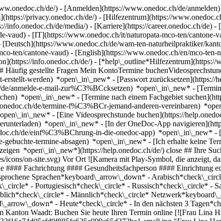
ww.onedoc.ch/de/) - [Anmelden](https://www.onedoc.ch/de/anmelden) 
ttps://privacy.onedoc.ch/de/) - [Hilfezentrum](https://www.onedoc.ch) 
s://info.onedoc.ch/de/media/) - [Karriere](https://career.onedoc.ch/de)
- 
de-vaud) - [IT](https://www.onedoc.ch/it/naturopata-mco-ten/cantone-
- [Deutsch](https://www.onedoc.ch/de/wam-ten-naturheilpraktiker/kant
a-mco-ten/cantone-vaud) - [English](https://www.onedoc.ch/en/mco-ten-
n](https://info.onedoc.ch/de/)
- [*help\_outline*Hilfezentrum](https:/
g) ## Häufig gestellte Fragen Mein KontoTermine buchenVideosprech
icht-erstellt-werden) *open\_in\_new* - [Passwort zurücksetzen](htt
.ch/de/anmelde-e-mail-zur%C3%BCcksetzen) *open\_in\_new*
- [Termi
-buchen) *open\_in\_new* - [Termine nach einem Fachgebiet suchen](ht
elp.onedoc.ch/de/termine-f%C3%BCr-jemand-anderen-vereinbaren) *op
) *open\_in\_new* - [Eine Videosprechstunde buchen](https://help.one
erunterladen) *open\_in\_new* - [In der OneDoc-App navigieren](http
onedoc.ch/de/einf%C3%BChrung-in-die-onedoc-app) *open\_in\_new*
- [Termine verwalten](https://help.onedoc.ch/de/termine-verwalten) *open\_in\_new* - [Termine absagen](https://help.onedoc.ch/de/online-gebuchte-termine-absagen) *open\_in\_new* - [Ich erhalte keine Terminbestätigung](https://help.onedoc.ch/de/ich-erhalte-keine-terminbest%C3%A4tigung) *open\_in\_ne