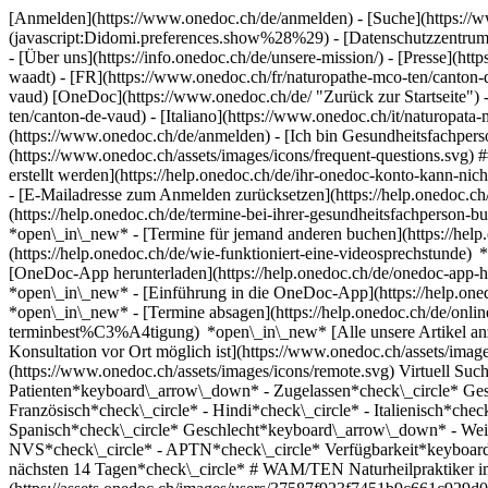
[Anmelden](https://www.onedoc.ch/de/anmelden) - [Suche](https://w
(javascript:Didomi.preferences.show%28%29) - [Datenschutzzentrum](h
- [Über uns](https://info.onedoc.ch/de/unsere-mission/) - [Presse](http
waadt) - [FR](https://www.onedoc.ch/fr/naturopathe-mco-ten/canton-
vaud) [OneDoc](https://www.onedoc.ch/de/ "Zurück zur Startseite") 
ten/canton-de-vaud) - [Italiano](https://www.onedoc.ch/it/naturopat
(https://www.onedoc.ch/de/anmelden) - [Ich bin Gesundheitsfachperso
(https://www.onedoc.ch/assets/images/icons/frequent-questions.sv
erstellt werden](https://help.onedoc.ch/de/ihr-onedoc-konto-kann-n
- [E-Mailadresse zum Anmelden zurücksetzen](https://help.onedoc
(https://help.onedoc.ch/de/termine-bei-ihrer-gesundheitsfachperson
*open\_in\_new* - [Termine für jemand anderen buchen](https://h
(https://help.onedoc.ch/de/wie-funktioniert-eine-videosprechstunde
[OneDoc-App herunterladen](https://help.onedoc.ch/de/onedoc-app-h
*open\_in\_new* - [Einführung in die OneDoc-App](https://help.