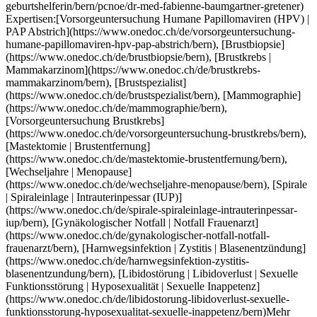
c.ch/de/libidostorung-libidoverlust-sexuelle-funktionsstorung-hyposexualitat-sexuelle-inappetenz/bern)Mehr anzeigen Expertisen:[Vorsorgeuntersuchung Humane Papillomaviren (HPV) | PAP Abstrich](https://www.onedoc.ch/de/vorsorgeuntersuchung-humane-papillomaviren-hpv-pap-abstrich/bern), [Brustbiopsie](https://www.onedoc.ch/de/brustbiopsie/bern), [Brustkrebs | Mammakarzinom](https://www.onedoc.ch/de/brustkrebs-mammakarzinom/bern), [Brustspezialist](https://www.onedoc.ch/de/brustspezialist/bern), [Mammographie](https://www.onedoc.ch/de/mammographie/bern), [Vorsorgeuntersuchung Brustkrebs](https://www.onedoc.ch/de/vorsorgeuntersuchung-brustkrebs/bern), [Mastektomie | Brustentfernung](https://www.onedoc.ch/de/mastektomie-brustentfernung/bern), [Wechseljahre | Menopause](https://www.onedoc.ch/de/wechseljahre-menopause/bern), [Spirale | Spiraleinlage | Intrauterinpessar (IUP)](https://www.onedoc.ch/de/spirale-spiraleinlage-intrauterinpessar-iup/bern), [Gynäkologischer Notfall | Notfall Frauenarzt](https://www.onedoc.ch/de/gynakologischer-notfall-notfall-frauenarzt/bern), [Harnwegsinfektion | Zystitis | Blasenentzündung](https://www.onedoc.ch/de/harnwegsinfektion-zystitis-blasenentzundung/bern), [Libidostörung | Libidoverlust | Sexuelle Funktionsstörung | Hyposexualität | Sexuelle Inappetenz](https://www.onedoc.ch/de/libidostorung-libidoverlust-sexuelle-funktionsstorung-hyposexualitat-sexuelle-inappetenz/bern)Mehr anzeigen [![Dr. Laszlo Orgovanyi, Gynäkologe (Frauenarzt und Geburtshelfer) in Bern](https://assets.onedoc.ch/images/users/ac8650b5ed773d18f821bd12562873e58dcec3134de662da3dbf646e811aff4c-small.png "Dr. Laszlo Orgovanyi, Gynäkologe (Frauenarzt und Geburtshelfer) in Bern")](https://www.onedoc.ch/de/gynakologe-frauenarzt-und-geburtshelfer/bern/pcue0/dr-laszlo-orgovanyi) ### [Dr. Laszlo Orgovanyi](https://www.onedoc.ch/de/gynakologe-frauenarzt-und-geburtshelfer/bern/pcue0/dr-laszlo-orgovanyi) [Gynäkologe (Frauenarzt und Geburtshelfer)](https://www.onedoc.ch/de/gynakologe-frauenarzt-und-geburtshelfer/bern) [Medbase Bern Bahnhof](https://www.onedoc.ch/de/medizinisches-zentrum/bern/e3kt/medbase-bern-bahnhof) Parkterrasse 10 3012 Bern ![Dr. Laszlo Orgovanyi ist bei Medbase angeschlossen](https://assets.onedoc.ch/images/networks/logos/f5eeafeb3e2695f80dba6bfea4fc4a0c36c3323a83934f509b4377455dac4244-small.png) ![Patient mit Pluszeichen, der anzeigt, dass neue Patienten angenommen werden](https://www.onedoc.ch/assets/images/icons/new-patients.svg)Akzeptiert neue Patienten [Termin buchen](https://www.onedoc.ch/de/gynakologe-frauenarzt-und-geburtshelfer/bern/pcue0/dr-laszlo-orgovanyi) Expertisen:[Vorsorgeuntersuchung Humane Papillomaviren (HPV) | PAP Abstrich](https://www.onedoc.ch/de/vorsorgeuntersuchung-humane-papillomaviren-hpv-pap-abstrich/bern), [Verhütung](https://www.onedoc.ch/de/verhutung/bern), [Verhütungspille | Antibabypille](https://www.onedoc.ch/de/verhutungspille-antibabypille/bern), [Humane Papillomaviren Impfung (HPV) | Gebärmutterhalskrebsimpfung](https://www.onedoc.ch/de/humane-papillomaviren-impfung-hpv-gebarmutterhalskrebsimpfung/bern), [Kinderwunsch | Fertilitätsbehandlung](https://www.onedoc.ch/de/kinderwunsch-fertilitatsbehandlung/bern), [Die Pille danach](https://www.onedoc.ch/de/die-pille-danach/bern), [Wechseljahre | Menopause](https://www.onedoc.ch/de/wechseljahre-menopause/bern), [Vorsorgeuntersuchung Brustkrebs](https://www.onedoc.ch/de/vorsorgeuntersuchung-brustkrebs/bern)Mehr anzeigen Expertisen:[Vorsorgeuntersuchung Humane Papillomaviren (HPV) | PAP Abstrich](https://www.onedoc.ch/de/vorsorgeuntersuchung-humane-papillomaviren-hpv-pap-abstrich/bern), [Verhütung](https://www.onedoc.ch/de/verhutung/bern), [Verhütungspille | Antibabypille](https://www.onedoc.ch/de/verhutungspille-antibabypille/bern), [Humane Papillomaviren Impfung (HPV) | Gebärmutterhalskrebsimpfung](https://www.onedoc.ch/de/humane-papillomaviren-impfung-hpv-gebarmutterhalskrebsimpfung/bern), [Kinderwunsch | Fertilitätsbehandlung](https://www.onedoc.ch/de/kinderwunsch-fertilitatsbehandlung/bern), [Die Pille danach](https://www.onedoc.ch/de/die-pille-danach/bern), [Wechseljahre | Menopause](https://www.onedoc.ch/de/wechseljahre-menopause/bern), [Vorsorgeuntersuchung Brustkrebs](https://www.onedoc.ch/de/vorsorgeuntersuchung-brustkrebs/bern)Mehr anzeigen [![Dipl. Ärztin Inna Meyer, Gynäkologin (Frauenärztin und Geburtshelferin) in Bern](https://assets.onedoc.ch/images/users/79cc0526b446cbe4ebd3c559504bdc3b4553e3d050076c2b9e67fd48efb18317-small.png "Dipl. Ärztin Inna Meyer, Gynäkologin (Frauenärztin und Geburtshelferin) in Bern")](https://www.onedoc.ch/de/gynakologin-frauenarztin-und-geburtshelferin/bern/pcsqo/dipl-arzt-inna-meyer) ### [Dipl. Ärztin Inna Meyer](https://www.onedoc.ch/de/gynakologin-frauenarztin-und-geburtshelferin/bern/pcsqo/dipl-arzt-inna-meyer) ![Abzeichen, das ein verifiziertes Profil kennzeichnet](https://www.onedoc.ch/assets/images/icons/checkmark.svg) [Gynäkologin (Frauenärztin und Geburtshelferin)](https://www.onedoc.ch/de/gynakologe-frauenarzt-und-geburtshelfer/bern) [Frauenpraxis Inna Meyer](https://www.onedoc.ch/de/medizinische-praxis/bern/ebat1/frauenpraxis-inna-meyer) Schänzlistrasse 33 3013 Bern ![Patient mit Pluszeichen, der anzeigt, dass neue Patienten angenommen werden](https://www.onedoc.ch/assets/images/icons/new-patients.svg)Akzeptiert neue Patienten [Termin buchen](https://www.onedoc.ch/de/gynakologin-frauenarztin-und-geburtshelferin/bern/pcsqo/dipl-arzt-inna-meyer) Expertisen:[Vorsorgeuntersuchung Humane Papillomaviren (HPV) | PAP Abstrich](https://www.onedoc.ch/de/vorsorgeuntersuchung-humane-papillomaviren-hpv-pap-abstrich/bern), [Vorsorgeuntersuchung Brustkrebs](https://www.onedoc.ch/de/vorsorgeuntersuchung-brustkrebs/bern), [Kinderwunsch | Fertilitätsbehandlung](https://www.onedoc.ch/de/kinderwunsch-fertilitatsbehandlung/bern), [Wechseljahre | Menopause](https://www.onedoc.ch/de/wechseljahre-menopause/bern), [Brustkrebs | Mammakarzinom](https://www.onedoc.ch/de/brustkrebs-mammakarzinom/bern), [Harnwegsinfektion | Zystitis | Blasenentzündung](https://www.onedoc.ch/de/harnwegsinfektion-zystitis-blasenentzundung/bern), [Spirale | Spiraleinlage | Intrauterinpessar (IUP)](https://www.onedoc.ch/de/spirale-spiraleinlage-intrauterinpessar-iup/bern), [Verhütungsimplantat | Verhütungsstäbchen](https://www.onedoc.ch/de/verhutungsimplantat-verhutungsstabchen/bern), [Verhütung](https://www.onedoc.ch/de/verhutung/bern)Mehr anzeigen Expertisen:[Vorsorgeuntersuchung Humane Papillomaviren (HPV) | PAP Abstrich](https://www.onedoc.ch/de/vorsorgeuntersuchung-humane-papillomaviren-hpv-pap-abstrich/bern), [Vorsorgeuntersuchung Brustkrebs](https://www.onedoc.ch/de/vorsorgeuntersuchung-brustkrebs/bern), [Kinderwunsch | Fertilitätsbehandlung](https://www.onedoc.ch/de/kinderwunsch-fertilitatsbehandlung/bern), [Wechseljahre | Menopause](https://www.onedoc.ch/de/wechseljahre-menopause/bern), [Brustkrebs | Mammakarzinom](https://www.onedoc.ch/de/brustkrebs-mammakarzinom/bern), [Harnwegsinfektion | Zystitis | Blasenentzündung](https://www.onedoc.ch/de/harnwegsinfektion-zystitis-blasenentzundung/bern), [Spirale | Spiraleinlage | Intrauterinpessar (IUP)](https://www.onedoc.ch/de/spirale-spiraleinlage-intrauterinpessar-iup/bern), [Verhütungsimplantat | Verhütungsstäbchen](https://www.onedoc.ch/de/verhutungsimplantat-verhutungsstabchen/bern), [Verhütung](https://www.onedoc.ch/de/verhutung/bern)Mehr anzeigen [![Dr. Markus Bleichenbacher - Bern, Gynäkologe (Frauenarzt und Geburtshelfer) in Bern](https://assets.onedoc.ch/images/users/92647eb9bff3121643e387e9ce2d98c8770e76668a8eb70d69def128ce068dd3-small.png "Dr. Markus Bleichenbacher - Bern, Gynäkologe (Frauenarzt und Geburtshelfer) in Bern")](https://www.onedoc.ch/de/gynakologe-frauenarzt-und-geburtshelfer/bern/p464/dr-markus-bleichenbacher-bern) ### [Dr. Markus Bleichenbacher - Bern](https://www.onedoc.ch/de/gynakologe-frauenarzt-und-geburtshelfer/bern/p464/dr-markus-bleichenbacher-bern) ![Abzeichen, das ein verifiziertes Profil kennzeichnet](https://www.onedoc.ch/assets/images/icons/checkmark.svg) [Gynäkologe (Frauenarzt und Geburtshelfer)](https://www.onedoc.ch/de/gynakologe-frauenarzt-und-geburtshelfer/bern) [Praxis für Gynäkologie und Kinderwunsch Bern - Dr. med. Bleichenbacher Markus](https://www.onedoc.ch/de/medizinische-praxis/bern/eskd/praxis-fur-gynakologie-und-kinderwunsch-bern-dr-med-bleichenbacher-markus) Spitalgasse 36 3011 Bern ![Dr. Markus Bleichenbacher - Bern ist bei Hirslanden angeschlossen](https://assets.onedoc.ch/images/networks/logos/7a9c24ef8e66c111282a51999a6cedf6d489b2b7daf5ce11d914499004b82a1b-small.png) ![Patient mit Pluszeichen, der anzeigt, dass neue Patienten angenommen werden](https://www.onedoc.ch/assets/images/icons/new-patients.svg)Akzeptiert neue Patienten [Termin buchen](https://www.onedoc.ch/de/gynakologe-frauenarzt-und-geburtshelfer/bern/p464/dr-markus-bleichenbacher-bern) Expertisen:[Vorsorgeuntersuchung Humane Papillomaviren (HPV) | PAP Abstrich](https://www.onedoc.ch/de/vorsorgeuntersuchung-humane-papillomaviren-hpv-pap-abstrich/bern), [Schwangerschaftsvorsorge | Schwangerschaftsuntersuchung](https://www.onedoc.ch/de/schwangerschaftsvorsorge-schwangerschaftsuntersuchung/bern), [Kinderwunsch | Fertilitätsbehandlung](https://www.onedoc.ch/de/kinderwunsch-fertilitatsbehandlung/bern)Mehr anzeigen Expertisen:[Vorsorgeuntersuchung Humane Papillomaviren (HPV) | PAP Abstrich](https://www.onedoc.ch/de/vorsorgeuntersuchung-humane-papillomaviren-hpv-pap-abstrich/bern), [Schwangerschaftsvorsorge | Schwangerschaftsuntersuchung](https://www.onedoc.ch/de/schwangerschaftsvorsorge-schwangerschaftsuntersuchung/bern), [Kinderwunsch | Fertilitätsbehandlung](https://www.onedoc.ch/de/kinderwunsch-fertilitatsbehandlung/bern)Mehr anzeigen [![Dr. Aurelie Yepke, Gynäkologin (Frauenärztin und Geburtshelferin) in Bern](https://assets.onedoc.ch/images/users/64e54fe8328ef479f1d769ecd5394c71eaa5f538faf79632baec2781453e8158-sma