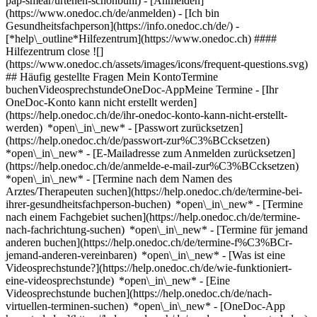
pap-smear/urtenen-schonbuhl)
- [Anmelden]
(https://www.onedoc.ch/de/anmelden) - [Ich bin
Gesundheitsfachperson](https://info.onedoc.ch/de/)
-
[*help\_outline*Hilfezentrum](https://www.onedoc.ch) ####
Hilfezentrum close ![]
(https://www.onedoc.ch/assets/images/icons/frequent-questions.svg)
## Häufig gestellte Fragen Mein KontoTermine
buchenVideosprechstundeOneDoc-AppMeine Termine - [Ihr
OneDoc-Konto kann nicht erstellt werden]
(https://help.onedoc.ch/de/ihr-onedoc-konto-kann-nicht-erstellt-
werden) *open\_in\_new* - [Passwort zurücksetzen]
(https://help.onedoc.ch/de/passwort-zur%C3%BCcksetzen)
*open\_in\_new* - [E-Mailadresse zum Anmelden zurücksetzen]
(https://help.onedoc.ch/de/anmelde-e-mail-zur%C3%BCcksetzen)
*open\_in\_new*
- [Termine nach dem Namen des
Arztes/Therapeuten suchen](https://help.onedoc.ch/de/termine-bei-
ihrer-gesundheitsfachperson-buchen) *open\_in\_new* - [Termine
nach einem Fachgebiet suchen](https://help.onedoc.ch/de/termine-
nach-fachrichtung-suchen) *open\_in\_new* - [Termine für jemand
anderen buchen](https://help.onedoc.ch/de/termine-f%C3%BCr-
jemand-anderen-vereinbaren) *open\_in\_new*
- [Was ist eine
Videosprechstunde?](https://help.onedoc.ch/de/wie-funktioniert-
eine-videosprechstunde) *open\_in\_new* - [Eine
Videosprechstunde buchen](https://help.onedoc.ch/de/nach-
virtuellen-terminen-suchen) *open\_in\_new*
- [OneDoc-App