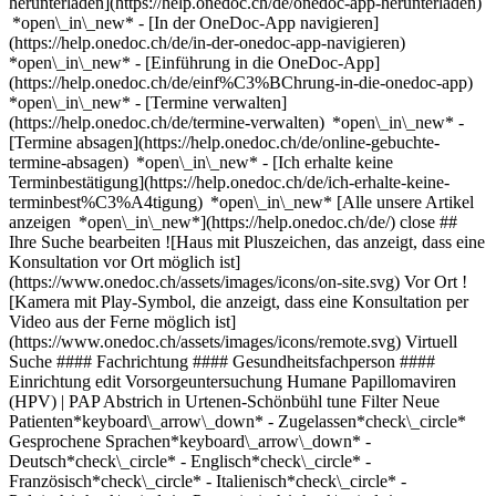
herunterladen](https://help.onedoc.ch/de/onedoc-app-herunterladen)
*open\_in\_new* - [In der OneDoc-App navigieren]
(https://help.onedoc.ch/de/in-der-onedoc-app-navigieren)
*open\_in\_new* - [Einführung in die OneDoc-App]
(https://help.onedoc.ch/de/einf%C3%BChrung-in-die-onedoc-app)
*open\_in\_new*
- [Termine verwalten](https://help.onedoc.ch/de/termine-verwalten) *open\_in\_new* - [Termine absagen](https://help.onedoc.ch/de/online-gebuchte-termine-absagen) *open\_in\_new* - [Ich erhalte keine Terminbestätigung](https://help.onedoc.ch/de/ich-erhalte-keine-terminbest%C3%A4tigung) *open\_in\_new* [Alle unsere Artikel anzeigen *open\_in\_new*](https://help.onedoc.ch/de/) close ## Ihre Suche bearbeiten ![Haus mit Pluszeichen, das anzeigt, dass eine Konsultation vor Ort möglich ist](https://www.onedoc.ch/assets/images/icons/on-site.svg) Vor Ort ![Kamera mit Play-Symbol, die anzeigt, dass eine Konsultation per Video aus der Ferne möglich ist](https://www.onedoc.ch/assets/images/icons/remote.svg) Virtuell Suche #### Fachrichtung #### Gesundheitsfachperson #### Einrichtung edit Vorsorgeuntersuchung Humane Papillomaviren (HPV) | PAP Abstrich in Urtenen-Schönbühl tune Filter Neue Patienten*keyboard\_arrow\_down* - Zugelassen*check\_circle* Gesprochene Sprachen*keyboard\_arrow\_down* - Deutsch*check\_circle* - Englisch*check\_circle* - Französisch*check\_circle* - Italienisch*check\_circle* - Polnisch*check\_circle* - Portugiesisch*check\_circle* - Rumänisch*check\_circle* - Russisch*check\_circle* - Spanisch*check\_circle* - Tschechisch*check\_circle* - Ukrainisch*check\_circle* Geschlecht*keyboard\_arrow\_down* - Weiblich*check\_circle* - Männlich*check\_circle* Netzwerk*keyboard\_arrow\_down* - Hirslanden*check\_circle* - Medbase*check\_circle* Verfügbarkeit*keyboard\_arrow\_down* - Heute*check\_circle* - In den nächsten 3 Tagen*check\_circle* - In den nächsten 7 Tagen*check\_circle* - In den nächsten 14 Tagen*check\_circle* # __Vorsorgeuntersuchung Humane Papillomaviren (HPV) | PAP Abstrich__ in __Urtenen-Schönbühl__: Buchen Sie heute Ihren Termin online ## 2 Ergebnisse in Urtenen-Schönbühl [![Dr. med. Gabriela Boss, Gynäkologin (Frauenärztin und Geburtshelferin) in Urtenen-Schönbühl](https://assets.onedoc.ch/images/users/fb163349e500e49894c2bf756c482aa05e2921d712a9a4ff8e5a71e171e4d568-small.jpg "Dr. med. Gabriela Boss, Gynäkologin (Frauenärztin und Geburtshelferin) in Urtenen-Schönbühl")](https://www.onedoc.ch/de/gynakologin-frauenarztin-und-geburtshelferin/urtenen-schonbuhl/px58/dr-med-gabriela-boss) ### [Dr. med. Gabriela Boss](https://www.onedoc.ch/de/gynakologin-frauenarztin-und-geburtshelferin/urtenen-schonbuhl/px58/dr-med-gabriela-boss) ![Abzeichen, das ein verifiziertes Profil kennzeichnet](https://www.onedoc.ch/assets/images/icons/checkmark.svg) [Gynäkologin (Frauenärztin und Geburtshelferin)](https://www.onedoc.ch/de/gynakologe-frauenarzt-und-geburtshelfer/urtenen-schonbuhl) [Zentrumspraxis](https://www.onedoc.ch/de/medizinische-praxis/urtenen-schonbuhl/eqa1/zentrumspraxis) Zentrumsplatz 14 3322 Urtenen-Schönbühl ![Patient mit Minuszeichen, der anzeigt, dass keine neuen Patienten angenommen werden](https://www.onedoc.ch/assets/images/icons/no-new-patients.svg)Akzeptiert keine neuen Patienten [Termin buchen](https://www.onedoc.ch/de/gynakologin-frauenarztin-und-geburtshelferin/urtenen-schonbuhl/px58/dr-med-gabriela-boss) Expertisen: Vorsorgeuntersuchung Humane Papillomaviren (HPV) | PAP Abstrich, [Verhütung](https://www.onedoc.ch/de/verhutung/urtenen-schonbuhl), [Verhütungspille | Antibabypille](https://www.onedoc.ch/de/verhutungspille-antibabypille/urtenen-schonbuhl)Mehr anzeigen *chevron\_left* Di. 04 Aug. *chevron\_right* Mehr Termine anzeigen *error\_outline* Beim Laden der Verfügbarkeiten ist ein Fehler aufgetreten [Erneut versuchen](https://www.onedoc.ch) Expertisen: Vorsorgeuntersuchung Humane Papillomaviren (HPV) | PAP Abstrich, [Verhütung](https://www.onedoc.ch/de/verhutung/urtenen-schonbuhl), [Verhütungspille | Antibabypille](https://www.onedoc.ch/de/verhutungspille-antibabypille/urtenen-schonbuhl)Mehr anzeigen [![Dr. med. Uwe Dietz, Gynäkologe (Frauenarzt und Geburtshelfer) in Urtenen-Schönbühl](https://assets.onedoc.ch/images/users/ed2ab788c41b4c46f2d3af4bc0acf5ad567ab9a3f7092fe59ff0ecca36a18539-small.jpg "Dr. med. Uwe Dietz, Gynäkologe (Frauenarzt und Geburtshelfer) in Urtenen-Schönbühl")](https://www.onedoc.ch/de/gynakologe-frauenarzt-und-geburtshelfer/urtenen-schonbuhl/px57/dr-med-uwe-dietz) ### [Dr. med. Uwe Dietz](https://www.onedoc.ch/de/gynakologe-frauenarzt-und-geburtshelfer/urtenen-schonbuhl/px57/dr-med-uwe-dietz) ![Abzeichen, das ein verifiziertes Profil kennzeichnet](https://www.onedoc.ch/assets/images/icons/checkmark.svg) [Gynäkologe (Frauenarzt und Geburtshelfer)](https://www.onedoc.ch/de/gynakologe-frauenarzt-und-geburtshelfer/urtenen-schonbuhl) [Zentrumspraxis](https://www.onedoc.ch/de/medizinische-praxis/urtenen-schonbuhl/eqa1/zentrumspraxis) Zentrumsplatz 14 3322 Urtenen-Schönbühl ![Patient mit Pluszeichen, der anzeigt, dass neue Patienten angenommen werden](https://www.onedoc.ch/assets/images/icons/new-patients.svg)Akzeptiert neue Patienten [Termin buchen](https://www.onedoc.ch/de/gynakologe-frauenarzt-und-geburtshelfer/urtenen-schonbuhl/px57/dr-med-uwe-dietz) Expertisen: Vorsorgeuntersuchung Humane Papillomaviren (HPV) | PAP Abstrich, [Verhütung](https://www.onedoc.ch/de/verhutung/urtenen-schonbuhl), [Verhütungspille | Antibabypille](https://www.onedoc.ch/de/verhutungspille-antibabypille/urtenen-schonbuhl)Mehr anzeigen *chevron\_left* Di. 04 Aug. *chevron\_right* Mehr Termine anzeigen *error\_outline* Beim Laden der Verfügbarkeiten ist ein Fehler aufgetreten [Erneut versuchen](https://www.onedoc.ch) Expertisen: Vorsorgeuntersuchung Humane Papillomaviren (HPV) | PAP Abstrich, [Verhütung](https://www.onedoc.ch/de/verhutung/urtenen-schonbuhl), [Verhütungspille | Antibabypille](https://www.onedoc.ch/de/verhutungspille-antibabypille/urtenen-schonbuhl)Mehr anzeigen ## __Vorsorgeuntersuchung Humane Papillomaviren (HPV) | PAP Abstrich__ in der Umgebung von __Urtenen-Schönbühl__: Andere Gesundheitsfachpersonen können Online gebucht werden [![Herr Bernhard Paul-Laszlo, Gynäkologe (Frauenarzt und Geburtshelfer) in Bern](https://assets.onedoc.ch/images/users/fe7cb7318006900f5c10dda55ad06dc15875467cf12e59adcdab89c3ddf11118-small.jpg "Herr Bernhard Paul-Laszlo, Gynäkologe (Frauenarzt und Geburtshelfer) in Bern")](https://www.onedoc.ch/de/gynakologe-frauenarzt-und-geburtshelfer/bern/pcnof/bernhard-paul-laszlo) ### [Herr Bernhard Paul-Laszlo](https://www.onedoc.ch/de/gynakologe-frauenarzt-und-geburtshelfer/bern/pcnof/bernhard-paul-laszlo) ![Abzeichen, das ein verifiziertes Profil kennzeichnet](https://www.onedoc.ch/assets/images/icons/checkmark.svg) [Gynäkologe (Frauenarzt und Geburtshelfer)](https://www.onedoc.ch/de/gynakologe-frauenarzt-und-geburtshelfer/bern) [SenoMed AG / Brustzentrum Bern Biel / Praxis für Senologie & Gynäkologie](https://www.onedoc.ch/de/klinik/bern/e3a2/senomed-ag-brustzentrum-bern-biel-praxis-fur-senologie-gynakologie) Schänzlistrasse 33 3013 Bern ![Herr Bernhard Paul-Laszlo ist bei Hirslanden angeschlossen](https://assets.onedoc.ch/images/networks/logos/7a9c24ef8e66c111282a51999a6cedf6d489b2b7daf5ce11d914499004b82a1b-small.png) ![Patient mit Pluszeichen, der anzeigt, dass neue Patienten angenommen werden](https://www.onedoc.ch/assets/images/icons/new-patients.svg)Akzeptiert neue Patienten [Termin buchen](https://www.onedoc.ch/de/gynakologe-frauenarzt-und-geburtshelfer/bern/pcnof/bernhard-paul-laszlo) Expertisen:[Vorsorgeuntersuchung Humane Papillomaviren (HPV) | PAP Abstrich](https://www.onedoc.ch/de/vorsorgeuntersuchung-humane-papillomaviren-hpv-pap-abstrich/bern), [Brustbiopsie](https://www.onedoc.ch/de/brustbiopsie/bern), [Brustkrebs | Mammakarzinom](https://www.onedoc.ch/de/brustkrebs-mammakarzinom/bern), [Brustspezialist](https://www.onedoc.ch/de/brustspezialist/bern), [Mammographie](https://www.onedoc.ch/de/mammographie/bern), [Vorsorgeuntersuchung Brustkrebs](https://www.onedoc.ch/de/vorsorgeuntersuchung-brustkrebs/bern), [Mastektomie | Brustentfernung](https://www.onedoc.ch/de/mastektomie-brustentfernung/bern), [Wechseljahre | Menopause](https://www.onedoc.ch/de/wechseljahre-menopause/bern), [Hormonanalyse](https://www.onedoc.ch/de/hormonanalyse/bern), [Spirale | Spiraleinlage | Intrauterinpessar (IUP)](https://www.onedoc.ch/de/spirale-spiraleinlage-intrauterinpessar-iup/bern), [Gynäkologischer Notfall | Notfall Frauenarzt](https://www.onedoc.ch/de/gynakologischer-notfall-notfall-frauenarzt/bern), [Harnwegsinfektion | Zystitis | Blasenentzündung](https://www.onedoc.ch/de/harnwegsinfektion-zystitis-blasenentzundung/bern), [Kinderwunsch | Fertilitätsbehandlung](https://www.onedoc.ch/de/kinderwunsch-fertilitatsbehandlung/bern)Mehr anzeigen *chevron\_left* Di. 04 Aug. *chevron\_right* Mehr Termine anzeigen *error\_outline* Beim Laden der Verfügbarkeiten ist ein Fehler aufgetreten [Erneut versuchen](https://www.onedoc.ch) Expertisen:[Vorsorgeuntersuchung Humane Papillomaviren (HPV) | PAP Abstrich](https://www.onedoc.ch/de/vorsorgeuntersuchung-humane-papillomaviren-hpv-pap-abstrich/bern), [Brustbiopsie](https://www.onedoc.ch/de/brustbiopsie/bern), [Brustkrebs | Mammakarzinom](https://www.onedoc.ch/de/brustkrebs-mammakarzinom/bern), [Brustspezialist](https://www.onedoc.ch/de/brustspezialist/bern), [Mammographie](https://www.onedoc.ch/de/mammographie/bern), [Vorsorgeuntersuchung Brustkrebs](https://www.onedoc.ch/de/vorsorgeuntersuchung-brustkrebs/bern), [Mastektomie | Brustentfernung](https://www.onedoc.ch/de/mastektomie-brustentfernung/bern), [Wechseljahre | Menopause](https://www.onedoc.ch/de/wechseljahre-menopause/bern), [Hormonanalyse](https://www.onedoc.ch/de/hormonanalyse/bern), [Spirale | Spiraleinlage | Intrauterinpessar (IUP)](https://www.onedoc.ch/de/spirale-spiraleinlage-intrauterinpessar-iup/bern), [Gynäkologischer Notfall | Notfall Frauenarzt](https://www.onedoc.ch/de/gynakologischer-notfall-notfall-frauenarzt/bern), [Harnwegsinfektion | Zystitis | Blasenentzündung](https://www.onedoc.ch/de/harnwegsinfektion-zystitis-blasenentzundung/bern), [Kinderwunsch |