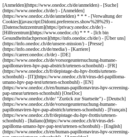
[Anmelden](https://www.onedoc.ch/de/anmelden) - [Suche]
(https://www.onedoc.ch/de/) - [Anmelden]
(https://www.onedoc.ch/de/anmelden) * * * - [Verwaltung der
Cookies](javascript:Didomi.preferences.show%28%29) -
[Datenschutzzentrum](https://privacy.onedoc.ch/de/) -
[Hilfezentrum](https://www.onedoc.ch) * * * - [Ich bin
Gesundheitsfachperson](https://info.onedoc.ch/de/) - [Über uns]
(https://info.onedoc.ch/de/unsere-mission/) - [Presse]
(https://info.onedoc.ch/de/media/) - [Karriere]
(https://career.onedoc.ch/de)
- [DE]
(https://www.onedoc.ch/de/vorsorgeuntersuchung-humane-
papillomaviren-hpv-pap-abstrich/urtenen-schonbuhl) - [FR]
(https://www.onedoc.ch/fr/depistage-du-hpv-frottis/urtenen-
schonbuhl) - [IT](https://www.onedoc.ch/it/virus-del-papilloma-
umano-hpv-pap-test/urtenen-schonbuhl) - [EN]
(https://www.onedoc.ch/en/human-papillomavirus-hpv-screening-
pap-smear/urtenen-schonbuhl) [OneDoc]
(https://www.onedoc.ch/de/ "Zurück zur Startseite") - [Deutsch]
(https://www.onedoc.ch/de/vorsorgeuntersuchung-humane-
papillomaviren-hpv-pap-abstrich/urtenen-schonbuhl) - [Français]
(https://www.onedoc.ch/fr/depistage-du-hpv-frottis/urtenen-
schonbuhl) - [Italiano](https://www.onedoc.ch/it/virus-del-
papilloma-umano-hpv-pap-test/urtenen-schonbuhl) - [English]
(https://www.onedoc.ch/en/human-papillomavirus-hpv-screening-