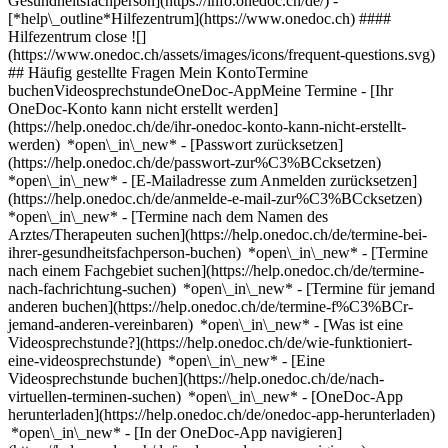
Gesundheitsfachperson](https://info.onedoc.ch/de/)
-
[*help\_outline*Hilfezentrum](https://www.onedoc.ch) ####
Hilfezentrum close ![]
(https://www.onedoc.ch/assets/images/icons/frequent-questions.svg)
## Häufig gestellte Fragen Mein KontoTermine
buchenVideosprechstundeOneDoc-AppMeine Termine - [Ihr
OneDoc-Konto kann nicht erstellt werden]
(https://help.onedoc.ch/de/ihr-onedoc-konto-kann-nicht-erstellt-
werden) *open\_in\_new* - [Passwort zurücksetzen]
(https://help.onedoc.ch/de/passwort-zur%C3%BCcksetzen)
*open\_in\_new* - [E-Mailadresse zum Anmelden zurücksetzen]
(https://help.onedoc.ch/de/anmelde-e-mail-zur%C3%BCcksetzen)
*open\_in\_new*
- [Termine nach dem Namen des
Arztes/Therapeuten suchen](https://help.onedoc.ch/de/termine-bei-
ihrer-gesundheitsfachperson-buchen) *open\_in\_new* - [Termine
nach einem Fachgebiet suchen](https://help.onedoc.ch/de/termine-
nach-fachrichtung-suchen) *open\_in\_new* - [Termine für jemand
anderen buchen](https://help.onedoc.ch/de/termine-f%C3%BCr-
jemand-anderen-vereinbaren) *open\_in\_new*
- [Was ist eine
Videosprechstunde?](https://help.onedoc.ch/de/wie-funktioniert-
eine-videosprechstunde) *open\_in\_new* - [Eine
Videosprechstunde buchen](https://help.onedoc.ch/de/nach-
virtuellen-terminen-suchen) *open\_in\_new*
- [OneDoc-App
herunterladen](https://help.onedoc.ch/de/onedoc-app-herunterladen)
*open\_in\_new* - [In der OneDoc-App navigieren]