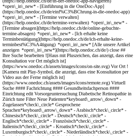
(https://help.onedoc.ch/de/in-der-onedoc-app-navigieren)
*open\_in\_new* - [Einführung in die OneDoc-App]
(https://help.onedoc.ch/de/einf%C3%BChrung-in-die-onedoc-app)
*open\_in\_new*
- [Termine verwalten](https://help.onedoc.ch/de/termine-verwalten) *open\_in\_new* - [Termine absagen](https://help.onedoc.ch/de/online-gebuchte-termine-absagen) *open\_in\_new* - [Ich erhalte keine Terminbestätigung](https://help.onedoc.ch/de/ich-erhalte-keine-terminbest%C3%A4tigung) *open\_in\_new* [Alle unsere Artikel anzeigen *open\_in\_new*](https://help.onedoc.ch/de/) close ## Ihre Suche bearbeiten ![Haus mit Pluszeichen, das anzeigt, dass eine Konsultation vor Ort möglich ist](https://www.onedoc.ch/assets/images/icons/on-site.svg) Vor Ort ![Kamera mit Play-Symbol, die anzeigt, dass eine Konsultation per Video aus der Ferne möglich ist](https://www.onedoc.ch/assets/images/icons/remote.svg) Virtuell Suche #### Fachrichtung #### Gesundheitsfachperson #### Einrichtung edit Vorsorgeuntersuchung Diabetische Retinopathie in Zürich tune Filter Neue Patienten*keyboard\_arrow\_down* - Zugelassen*check\_circle* Gesprochene Sprachen*keyboard\_arrow\_down* - Arabisch*check\_circle* - Chinesisch*check\_circle* - Deutsch*check\_circle* - Englisch*check\_circle* - Französisch*check\_circle* - Italienisch*check\_circle* - Kroatisch*check\_circle* - Luxemburgisch*check\_circle* - Niederländisch*check\_circle* - Persisch*check\_circle* - Polnisch*check\_circle* - Portugiesisch*check\_circle* - Schwedisch*check\_circle* - Serbisch*check\_circle* - Spanisch*check\_circle* - Tschechisch*check\_circle* Geschlecht*keyboard\_arrow\_down* - Weiblich*check\_circle* - Männlich*check\_circle* Netzwerk*keyboard\_arrow\_down* - Hirslanden*check\_circle* - mediX*check\_circle* - zmed*check\_circle* - Zürcher Gesundheitsnetz*check\_circle* Verfügbarkeit*keyboard\_arrow\_down* - Heute*check\_circle* - In den nächsten 3 Tagen*check\_circle* - In den nächsten 7 Tagen*check\_circle* - In den nächsten 14 Tagen*check\_circle* # __Vorsorgeuntersuchung Diabetische Retinopathie__ in __Zürich__: Buchen Sie heute Ihren Termin online ## 27 Ergebnisse in Zürich [![Dr. med. Urszula Sliwowska, Augenärztin in Zürich](https://assets.onedoc.ch/images/users/96de233ae3386074b97fce8ecfd2ce38a49e8ca8e653847c80711debf2cc9ee8-small.png "Dr. med. Urszula Sliwowska, Augenärztin in Zürich")](https://www.onedoc.ch/de/augenarztin/zurich/pczq7/dr-med-urszula-sliwowska) ### [Dr. med. Urszula Sliwowska](https://www.onedoc.ch/de/augenarztin/zurich/pczq7/dr-med-urszula-sliwowska) ![Abzeichen, das ein verifiziertes Profil kennzeichnet](https://www.onedoc.ch/assets/images/icons/checkmark.svg) [Augenärztin](https://www.onedoc.ch/de/augenarzt/zurich) [tazz Talacker Augen Zentrum Zürich-Oerlikon](https://www.onedoc.ch/de/gruppenpraxis/zurich/ebdmx/tazz-talacker-augen-zentrum-zurich-oerlikon) Schwamendingenstrasse 5 8050 Zürich ![Patient mit Pluszeichen, der anzeigt, dass neue Patienten angenommen werden](https://www.onedoc.ch/assets/images/icons/new-patients.svg)Akzeptiert neue Patienten [Termin buchen](https://www.onedoc.ch/de/augenarztin/zurich/pczq7/dr-med-urszula-sliwowska) Expertisen: Vorsorgeuntersuchung Diabetische Retinopathie, [Altersbedingte Makuladegeneration | AMD](https://www.onedoc.ch/de/altersbedingte-makuladegeneration-amd/zurich), [Augencheck | Untersuchung der Sehkraft | Visustest](https://www.onedoc.ch/de/augencheck-untersuchung-der-sehkraft-visustest/zurich), [Funduskopie | Ophthalmoskopie | Augenspiegelung | Spaltlampenuntersuchung](https://www.onedoc.ch/de/funduskopie-ophthalmoskopie-augenspiegelung-spaltlampenuntersuchung/zurich), [Brille](https://www.onedoc.ch/de/brille/zurich), [Glaukom | Grüner Star](https://www.onedoc.ch/de/glaukom-gruner-star/zurich), [Pädiatrische Ophthalmologie](https://www.onedoc.ch/de/padiatrische-ophthalmologie/zurich), [Strabismus | Schielen](https://www.onedoc.ch/de/strabismus-schielen/zurich)Mehr anzeigen *chevron\_left* Di. 04 Aug. *chevron\_right* Mehr Termine anzeigen *error\_outline* Beim Laden der Verfügbarkeiten ist ein Fehler aufgetreten [Erneut versuchen](https://www.onedoc.ch) Expertisen: Vorsorgeuntersuchung Diabetische Retinopathie, [Altersbedingte Makuladegeneration | AMD](https://www.onedoc.ch/de/altersbedingte-makuladegeneration-amd/zurich), [Augencheck | Untersuchung der Sehkraft | Visustest](https://www.onedoc.ch/de/augencheck-untersuchung-der-sehkraft-visustest/zurich), [Funduskopie | Ophthalmoskopie | Augenspiegelung | Spaltlampenuntersuchung](https://www.onedoc.ch/de/funduskopie-ophthalmoskopie-augenspiegelung-spaltlampenuntersuchung/zurich), [Brille](https://www.onedoc.ch/de/brille/zurich), [Glaukom | Grüner Star](https://www.onedoc.ch/de/glaukom-gruner-star/zurich), [Pädiatrische Ophthalmologie](https://www.onedoc.ch/de/padiatrische-ophthalmologie/zurich), [Strabismus | Schielen](https://www.onedoc.ch/de/strabismus-schielen/zurich)Mehr anzeigen [![Dr. med. Matthias Brunner, Augenarzt in Zürich](https://assets.onedoc.ch/images/users/7ce4a8bf86471c1c901162387bcb3a28fb65736f202599596f49dcc0311bc3b4-small.png "Dr. med. Matthias Brunner, Augenarzt in Zürich")](https://www.onedoc.ch/de/augenarzt/zurich/pczq6/dr-med-matthias-brunner) ### [Dr. med. Matthias Brunner](https://www.onedoc.ch/de/augenarzt/zurich/pczq6/dr-med-matthias-brunner) ![Abzeichen, das ein verifiziertes Profil kennzeichnet](https://www.onedoc.ch/assets/images/icons/checkmark.svg) [Augenarzt](https://www.onedoc.ch/de/augenarzt/zurich) [tazz Talacker Augen Zentrum Zürich](https://www.onedoc.ch/de/gruppenpraxis/zurich/esdw/tazz-talacker-augen-zentrum-zurich) Talacker 34 8001 Zürich ![Patient mit Pluszeichen, der anzeigt, dass neue Patienten angenommen werden](https://www.onedoc.ch/assets/images/icons/new-patients.svg)Akzeptiert neue Patienten [Termin buchen](https://www.onedoc.ch/de/augenarzt/zurich/pczq6/dr-med-matthias-brunner) Expertisen: Vorsorgeuntersuchung Diabetische Retinopathie, [Funduskopie | Ophthalmoskopie | Augenspiegelung | Spaltlampenuntersuchung](https://www.onedoc.ch/de/funduskopie-ophthalmoskopie-augenspiegelung-spaltlampenuntersuchung/zurich), [Augencheck | Untersuchung der Sehkraft | Visustest](https://www.onedoc.ch/de/augencheck-untersuchung-der-sehkraft-visustest/zurich), [Katarakt | Grauer Star](https://www.onedoc.ch/de/katarakt-grauer-star/zurich), [Keratokonus | Hornhautkegel](https://www.onedoc.ch/de/keratokonus-hornhautkegel/zurich), [Konjunktivitis | Bindehautentzündung](https://www.onedoc.ch/de/konjunktivitis-bindehautentzundung/zurich), [Lasik | Augenlaserbehandlung](https://www.onedoc.ch/de/lasik-augenlaserbehandlung/zurich), [Refraktive Chirurgie](https://www.onedoc.ch/de/refraktive-chirurgie/zurich), [Trockene Augen](https://www.onedoc.ch/de/trockene-augen/zurich)Mehr anzeigen *chevron\_left* Di. 04 Aug. *chevron\_right* Mehr Termine anzeigen *error\_outline* Beim Laden der Verfügbarkeiten ist ein Fehler aufgetreten [Erneut versuchen](https://www.onedoc.ch) Expertisen: Vorsorgeuntersuchung Diabetische Retinopathie, [Funduskopie | Ophthalmoskopie | Augenspiegelung | Spaltlampenuntersuchung](https://www.onedoc.ch/de/funduskopie-ophthalmoskopie-augenspiegelung-spaltlampenuntersuchung/zurich), [Augencheck | Untersuchung der Sehkraft | Visustest](https://www.onedoc.ch/de/augencheck-untersuchung-der-sehkraft-visustest/zurich), [Katarakt | Grauer Star](https://www.onedoc.ch/de/katarakt-grauer-star/zurich), [Keratokonus | Hornhautkegel](https://www.onedoc.ch/de/keratokonus-hornhautkegel/zurich), [Konjunktivitis | Bindehautentzündung](https://www.onedoc.ch/de/konjunktivitis-bindehautentzundung/zurich), [Lasik | Augenlaserbehandlung](https://www.onedoc.ch/de/lasik-augenlaserbehandlung/zurich), [Refraktive Chirurgie](https://www.onedoc.ch/de/refraktive-chirurgie/zurich), [Trockene Augen](https://www.onedoc.ch/de/trockene-augen/zurich)Mehr anzeigen [![Dr. med. Alice Kitay, Augenärztin in Zürich](https://assets.onedoc.ch/images/users/9fa6f5417829fa41358e59878e81383b061dbbb7eea84c3d217ac64658381c86-small.png "Dr. med. Alice Kitay, Augenärztin in Zürich")](https://www.onedoc.ch/de/augenarztin/zurich/pcy35/dr-med-alice-kitay) ### [Dr. med. Alice Kitay](https://www.onedoc.ch/de/augenarztin/zurich/pcy35/dr-med-alice-kitay) ![Abzeichen, das ein verifiziertes Profil kennzeichnet](https://www.onedoc.ch/assets/images/icons/checkmark.svg) [Augenärztin](https://www.onedoc.ch/de/augenarzt/zurich) [tazz Talacker Augen Zentrum Zürich-Oerlikon](https://www.onedoc.ch/de/gruppenpraxis/zurich/ebdmx/tazz-talacker-augen-zentrum-zurich-oerlikon) Schwamendingenstrasse 5 8050 Zürich ![Patient mit Pluszeichen, der anzeigt, dass neue Patienten angenommen werden](https://www.onedoc.ch/assets/images/icons/new-patients.svg)Akzeptiert neue Patienten [Termin buchen](https://www.onedoc.ch/de/augenarztin/zurich/pcy35/dr-med-alice-kitay) Expertisen: Vorsorgeuntersuchung Diabetische Retinopathie, [Altersbedingte Makuladegeneration | AMD](https://www.onedoc.ch/de/altersbedingte-makuladegeneration-amd/zurich), [Brille](https://www.onedoc.ch/de/brille/zurich), [Augencheck | Untersuchung der Sehkraft | Visustest](https://www.onedoc.ch/de/augencheck-untersuchung-der-sehkraft-visustest/zurich), [Funduskopie | Ophthalmoskopie | Augenspiegelung | Spaltlampenuntersuchung](https://www.onedoc.ch/de/funduskopie-ophthalmoskopie-augenspiegelung-spaltlampenuntersuchung/zurich), [Glaukom | Grüner Star](https://www.onedoc.ch/de/glaukom-gruner-star/zurich), [Katarakt | Grauer Star](https://www.onedoc.ch/de/katarakt-grauer-star/zurich), [Refraktive Chirurgie](https://www.onedoc.ch/de/refraktive-chirurgie/zurich)Mehr anzeigen *chevron\_left* Di. 04 Aug. *chevron\_right* Mehr Termine anzeigen *error\_outline* Beim Laden der Verfügbarkeiten ist ein Fehler aufgetreten [Erneut versuchen](https://www.onedoc.ch) Expertisen: Vorsorgeuntersuchung Diabetische Retinopathie, [Altersbedingte Makuladegeneration | AMD](https://www.onedoc.ch/de/altersbedingte-makuladegeneration-amd/zurich), [Brille](https://www.onedoc.ch/de/brille/zurich), [Augencheck | Untersuchung der Sehkraft | Visustest](https://w