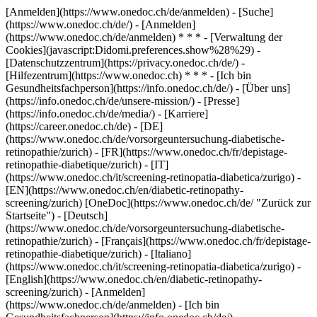
[Anmelden](https://www.onedoc.ch/de/anmelden) - [Suche]
(https://www.onedoc.ch/de/) - [Anmelden]
(https://www.onedoc.ch/de/anmelden) * * * - [Verwaltung der
Cookies](javascript:Didomi.preferences.show%28%29) -
[Datenschutzzentrum](https://privacy.onedoc.ch/de/) -
[Hilfezentrum](https://www.onedoc.ch) * * * - [Ich bin
Gesundheitsfachperson](https://info.onedoc.ch/de/) - [Über uns]
(https://info.onedoc.ch/de/unsere-mission/) - [Presse]
(https://info.onedoc.ch/de/media/) - [Karriere]
(https://career.onedoc.ch/de)
- [DE]
(https://www.onedoc.ch/de/vorsorgeuntersuchung-diabetische-
retinopathie/zurich) - [FR](https://www.onedoc.ch/fr/depistage-
retinopathie-diabetique/zurich) - [IT]
(https://www.onedoc.ch/it/screening-retinopatia-diabetica/zurigo) -
[EN](https://www.onedoc.ch/en/diabetic-retinopathy-
screening/zurich) [OneDoc](https://www.onedoc.ch/de/ "Zurück zur
Startseite") - [Deutsch]
(https://www.onedoc.ch/de/vorsorgeuntersuchung-diabetische-
retinopathie/zurich) - [Français](https://www.onedoc.ch/fr/depistage-
retinopathie-diabetique/zurich) - [Italiano]
(https://www.onedoc.ch/it/screening-retinopatia-diabetica/zurigo) -
[English](https://www.onedoc.ch/en/diabetic-retinopathy-
screening/zurich)
- [Anmelden]
(https://www.onedoc.ch/de/anmelden) - [Ich bin