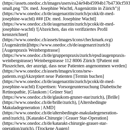
chtl) Expertisen: Vorsorgeuntersuchung Diabetische Retinopathie, [Glaukom | Grüner Star](https://www.onedoc.ch/de/glaukom-gruner-star/zurich), [Brille](https://www.onedoc.ch/de/brille/zurich), [Altersbedingte Makuladegeneration | AMD](https://www.onedoc.ch/de/altersbedingte-makuladegeneration-amd/zurich), [Katarakt-Chirurgie | Grauer Star-Operation](https://www.onedoc.ch/de/katarakt-chirurgie-grauer-star-operation/zurich), [Trockene Augen](https://www.onedoc.ch/de/trockene-augen/zurich), [Sehtest für den Führerschein](https://www.onedoc.ch/de/sehtest-fur-den-fuhrerschein/zurich), [Konjunktivitis | Bindehautentzündung](https://www.onedoc.ch/de/konjunktivitis-bindehautentzundung/zurich), [Gesichtsfeld](https://www.onedoc.ch/de/gesichtsfeld/zurich)Mehr anzeigen Expertisen: Vorsorgeuntersuchung Diabetische Retinopathie, [Glaukom | Grüner Star](https://www.onedoc.ch/de/glaukom-gruner-star/zurich), [Brille](https://www.onedoc.ch/de/brille/zurich), [Altersbedingte Makuladegeneration | AMD](https://www.onedoc.ch/de/altersbedingte-makuladegeneration-amd/zurich), [Katarakt-Chirurgie | Grauer Star-Operation](https://www.onedoc.ch/de/katarakt-chirurgie-grauer-star-operation/zurich), [Trockene Augen](https://www.onedoc.ch/de/trockene-augen/zurich), [Sehtest für den Führerschein](https://www.onedoc.ch/de/sehtest-fur-den-fuhrerschein/zurich), [Konjunktivitis | Bindehautentzündung](https://www.onedoc.ch/de/konjunktivitis-bindehautentzundung/zurich), [Gesichtsfeld](https://www.onedoc.ch/de/gesichtsfeld/zurich)Mehr anzeigen [![Dr. med. Andrea Olenik Memmel, Augenärztin in Zürich](https://assets.onedoc.ch/images/users/d9ecfc8cea8ef9b87b552c560af542634e550374cd0aade26d2d472569791249-small.jpg "Dr. med. Andrea Olenik Memmel, Augenärztin in Zürich")](https://www.onedoc.ch/de/augenarztin/zurich/pbji8/dr-med-andrea-olenik-memmel) ### [Dr. med. Andrea Olenik Memmel](https://www.onedoc.ch/de/augenarztin/zurich/pbji8/dr-med-andrea-olenik-memmel) ![Abzeichen, das ein verifiziertes Profil kennzeichnet](https://www.onedoc.ch/assets/images/icons/checkmark.svg) [Augenärztin](https://www.onedoc.ch/de/augenarzt/zurich) [Limmat Augenzentrum](https://www.onedoc.ch/de/medizinisches-zentrum/zurich/ewji/limmat-augenzentrum) Hardturmstrasse 133 8005 Zürich ![Patient mit Pluszeichen, der anzeigt, dass neue Patienten angenommen werden](https://www.onedoc.ch/assets/images/icons/new-patients.svg)Akzeptiert neue Patienten [Termin buchen](https://www.onedoc.ch/de/augenarztin/zurich/pbji8/dr-med-andrea-olenik-memmel) Expertisen: Vorsorgeuntersuchung Diabetische Retinopathie, [Altersbedingte Makuladegeneration | AMD](https://www.onedoc.ch/de/altersbedingte-makuladegeneration-amd/zurich), [Augencheck | Untersuchung der Sehkraft | Visustest](https://www.onedoc.ch/de/augencheck-untersuchung-der-sehkraft-visustest/zurich), [Katarakt-Chirurgie | Grauer Star-Operation](https://www.onedoc.ch/de/katarakt-chirurgie-grauer-star-operation/zurich), [Netzhautchirurgie](https://www.onedoc.ch/de/netzhautchirurgie/zurich)Mehr anzeigen Expertisen: Vorsorgeuntersuchung Diabetische Retinopathie, [Altersbedingte Makuladegeneration | AMD](https://www.onedoc.ch/de/altersbedingte-makuladegeneration-amd/zurich), [Augencheck | Untersuchung der Sehkraft | Visustest](https://www.onedoc.ch/de/augencheck-untersuchung-der-sehkraft-visustest/zurich), [Katarakt-Chirurgie | Grauer Star-Operation](https://www.onedoc.ch/de/katarakt-chirurgie-grauer-star-operation/zurich), [Netzhautchirurgie](https://www.onedoc.ch/de/netzhautchirurgie/zurich)Mehr anzeigen [![Dipl. Arzt Silvan Locher, Augenarzt in Zürich](https://assets.onedoc.ch/images/users/845338e5be60a4a58399299685603bb69fa03962a7114b9cf320fc78217b2a1c-small.jpg "Dipl. Arzt Silvan Locher, Augenarzt in Zürich")](https://www.onedoc.ch/de/augenarzt/zurich/pcqyr/dipl-arzt-silvan-locher) ### [Dipl. Arzt Silvan Locher](https://www.onedoc.ch/de/augenarzt/zurich/pcqyr/dipl-arzt-silvan-locher) ![Abzeichen, das ein verifiziertes Profil kennzeichnet](https://www.onedoc.ch/assets/images/icons/checkmark.svg) [Augenarzt](https://www.onedoc.ch/de/augenarzt/zurich) [AMC - Eye Clinic Flughafen](https://www.onedoc.ch/de/medizinische-praxis/zurich/e91x/amc-eye-clinic-flughafen) Prime Center 1 8060 Zürich ![Patient mit Pluszeichen, der anzeigt, dass neue Patienten angenommen werden](https://www.onedoc.ch/assets/images/icons/new-patients.svg)Akzeptiert neue Patienten [Termin buchen](https://www.onedoc.ch/de/augenarzt/zurich/pcqyr/dipl-arzt-silvan-locher) Expertisen: Vorsorgeuntersuchung Diabetische Retinopathie, [Augencheck | Untersuchung der Sehkraft | Visustest](https://www.onedoc.ch/de/augencheck-untersuchung-der-sehkraft-visustest/zurich), [Trockene Augen](https://www.onedoc.ch/de/trockene-augen/zurich), [Konjunktivitis | Bindehautentzündung](https://www.onedoc.ch/de/konjunktivitis-bindehautentzundung/zurich), [Glaukom | Grüner Star](https://www.onedoc.ch/de/glaukom-gruner-star/zurich), [Katarakt | Grauer Star](https://www.onedoc.ch/de/katarakt-grauer-star/zurich), [Altersbedingte Makuladegeneration | AMD](https://www.onedoc.ch/de/altersbedingte-makuladegeneration-amd/zurich), [Pädiatrische Ophthalmologie](https://www.onedoc.ch/de/padiatrische-ophthalmologie/zurich), [Strabismus | Schielen](https://www.onedoc.ch/de/strabismus-schielen/zurich)Mehr anzeigen Expertisen: Vorsorgeuntersuchung Diabetische Retinopathie, [Augencheck | Untersuchung der Sehkraft | Visustest](https://www.onedoc.ch/de/augencheck-untersuchung-der-sehkraft-visustest/zurich), [Trockene Augen](https://www.onedoc.ch/de/trockene-augen/zurich), [Konjunktivitis | Bindehautentzündung](https://www.onedoc.ch/de/konjunktivitis-bindehautentzundung/zurich), [Glaukom | Grüner Star](https://www.onedoc.ch/de/glaukom-gruner-star/zurich), [Katarakt | Grauer Star](https://www.onedoc.ch/de/katarakt-grauer-star/zurich), [Altersbedingte Makuladegeneration | AMD](https://www.onedoc.ch/de/altersbedingte-makuladegeneration-amd/zurich), [Pädiatrische Ophthalmologie](https://www.onedoc.ch/de/padiatrische-ophthalmologie/zurich), [Strabismus | Schielen](https://www.onedoc.ch/de/strabismus-schielen/zurich)Mehr anzeigen [![Dr. med. Selina Zamboni, Augenärztin in Zürich](https://assets.onedoc.ch/images/users/62eca107513cc631743e9a6cd4c4625f5ad07b2df4ab7d9cb6b26ccab277e3c3-small.png "Dr. med. Selina Zamboni, Augenärztin in Zürich")](https://www.onedoc.ch/de/augenarztin/zurich/pcrxl/dr-med-selina-zamboni) ### [Dr. med. Selina Zamboni](https://www.onedoc.ch/de/augenarztin/zurich/pcrxl/dr-med-selina-zamboni) ![Abzeichen, das ein verifiziertes Profil kennzeichnet](https://www.onedoc.ch/assets/images/icons/checkmark.svg) [Augenärztin](https://www.onedoc.ch/de/augenarzt/zurich) [Augen Zürichberg](https://www.onedoc.ch/de/medizinische-praxis/zurich/ebag3/augen-zurichberg) Zürichbergstrasse 34 8044 Zürich ![Patient mit Pluszeichen, der anzeigt, dass neue Patienten angenommen werden](https://www.onedoc.ch/assets/images/icons/new-patients.svg)Akzeptiert neue Patienten [Termin buchen](https://www.onedoc.ch/de/augenarztin/zurich/pcrxl/dr-med-selina-zamboni) Expertisen: Vorsorgeuntersuchung Diabetische Retinopathie, [Altersbedingte Makuladegeneration | AMD](https://www.onedoc.ch/de/altersbedingte-makuladegeneration-amd/zurich), [Katarakt | Grauer Star](https://www.onedoc.ch/de/katarakt-grauer-star/zurich), [Glaukom | Grüner Star](https://www.onedoc.ch/de/glaukom-gruner-star/zurich), [Trockene Augen](https://www.onedoc.ch/de/trockene-augen/zurich), [Pädiatrische Ophthalmologie](https://www.onedoc.ch/de/padiatrische-ophthalmologie/zurich)Mehr anzeigen Expertisen: Vorsorgeuntersuchung Diabetische Retinopathie, [Altersbedingte Makuladegeneration | AMD](https://www.onedoc.ch/de/altersbedingte-makuladegeneration-amd/zurich), [Katarakt | Grauer Star](https://www.onedoc.ch/de/katarakt-grauer-star/zurich), [Glaukom | Grüner Star](https://www.onedoc.ch/de/glaukom-gruner-star/zurich), [Trockene Augen](https://www.onedoc.ch/de/trockene-augen/zurich), [Pädiatrische Ophthalmologie](https://www.onedoc.ch/de/padiatrische-ophthalmologie/zurich)Mehr anzeigen [![Dr. Maria Komm, Augenärztin in Zürich](https://assets.onedoc.ch/images/users/d837db7d55d896ac02250e1ddfdfebd98dbc28c7aa6a962bb9e047b3e8b07f75-small.jpg "Dr. Maria Komm, Augenärztin in Zürich")](https://www.onedoc.ch/de/augenarztin/zurich/pcvsg/dr-maria-komm) ### [Dr. Maria Komm](https://www.onedoc.ch/de/augenarztin/zurich/pcvsg/dr-maria-komm) [Augenärztin](https://www.onedoc.ch/de/augenarzt/zurich) [Augenpraxis Weinbergstrasse](https://www.onedoc.ch/de/gruppenpraxis/zurich/epsd/augenpraxis-weinbergstrasse) Weinbergstrasse 112 8006 Zürich ![Patient mit Pluszeichen, der anzeigt, dass neue Patienten angenommen werden](https://www.onedoc.ch/assets/images/icons/new-patients.svg)Akzeptiert neue Patienten [Termin buchen](https://www.onedoc.ch/de/augenarztin/zurich/pcvsg/dr-maria-komm) Expertisen: Vorsorgeuntersuchung Diabetische Retinopathie, [Altersbedingte Makuladegeneration | AMD](https://www.onedoc.ch/de/altersbedingte-makuladegeneration-amd/zurich), [Brille](https://www.onedoc.ch/de/brille/zurich), [Glaukom | Grüner Star](https://www.onedoc.ch/de/glaukom-gruner-star/zurich), [Katarakt | Grauer Star](https://www.onedoc.ch/de/katarakt-grauer-star/zurich), [Kurzsichtigkeit | Myopie](https://www.onedoc.ch/de/kurzsichtigkeit-myopie/zurich), [Pädiatrische Ophthalmologie](https://www.onedoc.ch/de/padiatrische-ophthalmologie/zurich), [Strabismus | Schielen](https://www.onedoc.ch/de/strabismus-schielen/zurich), [Uveitis](https://www.onedoc.ch/de/uveitis/zurich)Mehr anzeigen Expertisen: Vorsorgeuntersuchung Diabetische Retinopathie, [Altersbedingte Makuladegeneration | AMD](https://www.onedoc.ch/de/altersbedingte-makuladegeneration-amd/zurich), [Brille](https://www.onedoc.ch/de/brille/zurich), [Glaukom | Grüner Star](https://www.onedoc.ch/de/glaukom-gruner-star/zurich), [Katarakt | Grauer Star](https://www.onedoc.ch/de/katarakt-grauer-star/zurich), [Kur