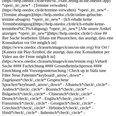
(https://help.onedoc.ch/de/einf%C3%BChrung-in-die-onedoc-app)
*open\_in\_new*
- [Termine verwalten](https://help.onedoc.ch/de/termine-verwalten) *open\_in\_new* - [Termine absagen](https://help.onedoc.ch/de/online-gebuchte-termine-absagen) *open\_in\_new* - [Ich erhalte keine Terminbestätigung](https://help.onedoc.ch/de/ich-erhalte-keine-terminbest%C3%A4tigung) *open\_in\_new* [Alle unsere Artikel anzeigen *open\_in\_new*](https://help.onedoc.ch/de/) close ## Ihre Suche bearbeiten ![Haus mit Pluszeichen, das anzeigt, dass eine Konsultation vor Ort möglich ist](https://www.onedoc.ch/assets/images/icons/on-site.svg) Vor Ort ![Kamera mit Play-Symbol, die anzeigt, dass eine Konsultation per Video aus der Ferne möglich ist](https://www.onedoc.ch/assets/images/icons/remote.svg) Virtuell Suche #### Fachrichtung #### Gesundheitsfachperson #### Einrichtung edit Vorsorgeuntersuchung | Check up in Stäfa tune Filter Neue Patienten*keyboard\_arrow\_down* - Zugelassen*check\_circle* Gesprochene Sprachen*keyboard\_arrow\_down* - Albanisch*check\_circle* - Arabisch*check\_circle* - Bosnisch*check\_circle* - Bulgarisch*check\_circle* - Chinesisch*check\_circle* - Deutsch*check\_circle* - Englisch*check\_circle* - Französisch*check\_circle* - Georgisch*check\_circle* - Griechisch*check\_circle* - Hebräisch*check\_circle* - Hindi*check\_circle* - Italienisch*check\_circle* - Kroatisch*check\_circle* - Litauisch*check\_circle* - Malayalam*check\_circle* - Niederländisch*check\_circle* - Persisch*check\_circle* - Polnisch*check\_circle* - Portugiesisch*check\_circle* - Rumänisch*check\_circle* - Russisch*check\_circle* - Rätoromanisch*check\_circle* - Serbisch*check\_circle* - Spanisch*check\_circle* - Tamil*check\_circle* - Tschechisch*check\_circle* - Türkisch*check\_circle* - Ukrainisch*check\_circle* - Ungarisch*check\_circle* - Urdu*check\_circle* Geschlecht*keyboard\_arrow\_down* - Weiblich*check\_circle* - Männlich*check\_circle* Netzwerk*keyboard\_arrow\_down* - Amavita*check\_circle* - Hirslanden*check\_circle* - Swiss Medical Network*check\_circle* - ASCA*check\_circle* - EMR*check\_circle* - ArgoMed*check\_circle* - mediX*check\_circle* - 1A-Hausärzte*check\_circle* - doccare*check\_circle* - DocNet Säuliamt*check\_circle* - hapmed*check\_circle* - zmed*check\_circle* - zu:care*check\_circle* - Zürcher Gesundheitsnetz*check\_circle* - Medbase*check\_circle* Verfügbarkeit*keyboard\_arrow\_down* - Heute*check\_circle* - In den nächsten 3 Tagen*check\_circle* - In den nächsten 7 Tagen*check\_circle* - In den nächsten 14 Tagen*check\_circle* # __Vorsorgeuntersuchung | Check up__ in der Umgebung von __Stäfa__: Buchen Sie heute Ihren Termin online [![Dr. med. Verena Immer, Hausärztin (Allgemeinmedizinerin) in Männedorf](https://assets.onedoc.ch/images/users/57c114a6547f5e651f4dbd0b9d40f4892e4327676b28a795d63059b95649988f-small.jpg "Dr. med. Verena Immer, Hausärztin (Allgemeinmedizinerin) in Männedorf")](https://www.onedoc.ch/de/hausarztin-allgemeinmedizinerin/mannedorf/pc3ei/dr-med-verena-immer) ### [Dr. med. Verena Immer](https://www.onedoc.ch/de/hausarztin-allgemeinmedizinerin/mannedorf/pc3ei/dr-med-verena-immer) ![Abzeichen, das ein verifiziertes Profil kennzeichnet](https://www.onedoc.ch/assets/images/icons/checkmark.svg) [Hausärztin (Allgemeinmedizinerin)](https://www.onedoc.ch/de/hausarzt-allgemeinmedizin/mannedorf) [Medizinisches Center Männedorf](https://www.onedoc.ch/de/medizinisches-zentrum/mannedorf/ebdc2/medizinisches-center-mannedorf) Schwerzistrasse 30 8708 Männedorf ![Patient mit Pluszeichen, der anzeigt, dass neue Patienten angenommen werden](https://www.onedoc.ch/assets/images/icons/new-patients.svg)Akzeptiert neue Patienten [Termin buchen](https://www.onedoc.ch/de/hausarztin-allgemeinmedizinerin/mannedorf/pc3ei/dr-med-verena-immer) Expertisen:[Vorsorgeuntersuchung | Check up](https://www.onedoc.ch/de/vorsorgeuntersuchung-check-up/mannedorf), [Harnwegsinfektion | Zystitis | Blasenentzündung](https://www.onedoc.ch/de/harnwegsinfektion-zystitis-blasenentzundung/mannedorf), [Grippe | Influenza | Grippesymptome | Schnupfen](https://www.onedoc.ch/de/grippe-influenza-grippesymptome-schnupfen/mannedorf), [Fadenentfernung | Klammerentfernung](https://www.onedoc.ch/de/fadenentfernung-klammerentfernung/mannedorf), [Pflege von Wunden | Wundbehandlung](https://www.onedoc.ch/de/pflege-von-wunden-wundbehandlung/mannedorf)Mehr anzeigen *chevron\_left* Di. 04 Aug. *chevron\_right* Mehr Termine anzeigen *error\_outline* Beim Laden der Verfügbarkeiten ist ein Fehler aufgetreten [Erneut versuchen](https://www.onedoc.ch) Expertisen:[Vorsorgeuntersuchung | Check up](https://www.onedoc.ch/de/vorsorgeuntersuchung-check-up/mannedorf), [Harnwegsinfektion | Zystitis | Blasenentzündung](https://www.onedoc.ch/de/harnwegsinfektion-zystitis-blasenentzundung/mannedorf), [Grippe | Influenza | Grippesymptome | Schnupfen](https://www.onedoc.ch/de/grippe-influenza-grippesymptome-schnupfen/mannedorf), [Fadenentfernung | Klammerentfernung](https://www.onedoc.ch/de/fadenentfernung-klammerentfernung/mannedorf), [Pflege von Wunden | Wundbehandlung](https://www.onedoc.ch/de/pflege-von-wunden-wundbehandlung/mannedorf)Mehr anzeigen [![Dr. med. Cornelia Herster, Hausärztin (Allgemeinmedizinerin) in Männedorf](https://assets.onedoc.ch/images/users/c070ed3fb9f17a596b24805c1c1f6c728c953abd872a40fec2250f646cd42b27-small.png "Dr. med. Cornelia Herster, Hausärztin (Allgemeinmedizinerin) in Männedorf")](https://www.onedoc.ch/de/hausarztin-allgemeinmedizinerin/mannedorf/pcyc1/dr-med-cornelia-herster) ### [Dr. med. Cornelia Herster](https://www.onedoc.ch/de/hausarztin-allgemeinmedizinerin/mannedorf/pcyc1/dr-med-cornelia-herster) ![Abzeichen, das ein verifiziertes Profil kennzeichnet](https://www.onedoc.ch/assets/images/icons/checkmark.svg) [Hausärztin (Allgemeinmedizinerin)](https://www.onedoc.ch/de/hausarzt-allgemeinmedizin/mannedorf) [Medizinisches Center Männedorf](https://www.onedoc.ch/de/medizinisches-zentrum/mannedorf/ebdc2/medizinisches-center-mannedorf) Schwerzistrasse 30 8708 Männedorf ![Patient mit Pluszeichen, der anzeigt, dass neue Patienten angenommen werden](https://www.onedoc.ch/assets/images/icons/new-patients.svg)Akzeptiert neue Patienten [Termin buchen](https://www.onedoc.ch/de/hausarztin-allgemeinmedizinerin/mannedorf/pcyc1/dr-med-cornelia-herster) Expertisen:[Vorsorgeuntersuchung | Check up](https://www.onedoc.ch/de/vorsorgeuntersuchung-check-up/mannedorf), [Harnwegsinfektion | Zystitis | Blasenentzündung](https://www.onedoc.ch/de/harnwegsinfektion-zystitis-blasenentzundung/mannedorf), [Grippe | Influenza | Grippesymptome | Schnupfen](https://www.onedoc.ch/de/grippe-influenza-grippesymptome-schnupfen/mannedorf), [Verkehrsmedizinische Kontrolluntersuchung STUFE 1](https://www.onedoc.ch/de/verkehrsmedizinische-kontrolluntersuchung-stufe-1/mannedorf)Mehr anzeigen *chevron\_left* Di. 04 Aug. *chevron\_right* Mehr Termine anzeigen *error\_outline* Beim Laden der Verfügbarkeiten ist ein Fehler aufgetreten [Erneut versuchen](https://www.onedoc.ch) Expertisen:[Vorsorgeuntersuchung | Check up](https://www.onedoc.ch/de/vorsorgeuntersuchung-check-up/mannedorf), [Harnwegsinfektion | Zystitis | Blasenentzündung](https://www.onedoc.ch/de/harnwegsinfektion-zystitis-blasenentzundung/mannedorf), [Grippe | Influenza | Grippesymptome | Schnupfen](https://www.onedoc.ch/de/grippe-influenza-grippesymptome-schnupfen/mannedorf), [Verkehrsmedizinische Kontrolluntersuchung STUFE 1](https://www.onedoc.ch/de/verkehrsmedizinische-kontrolluntersuchung-stufe-1/mannedorf)Mehr anzeigen [![Dr. med. Timotheus Hauser, Hausarzt (Allgemeinmedizin) in Männedorf](https://assets.onedoc.ch/images/users/b65e1c0de9fa56e8de9d586c0e6a88163dbb3ccf88c46be994ddb285a58a7d1c-small.png "Dr. med. Timotheus Hauser, Hausarzt (Allgemeinmedizin) in Männedorf")](https://www.onedoc.ch/de/hausarzt-allgemeinmedizin/mannedorf/pcyc0/dr-med-timotheus-hauser) ### [Dr. med. Timotheus Hauser](https://www.onedoc.ch/de/hausarzt-allgemeinmedizin/mannedorf/pcyc0/dr-med-timotheus-hauser) ![Abzeichen, das ein verifiziertes Profil kennzeichnet](https://www.onedoc.ch/assets/images/icons/checkmark.svg) [Hausarzt (Allgemeinmedizin)](https://www.onedoc.ch/de/hausarzt-allgemeinmedizin/mannedorf) [Medizinisches Center Männedorf](https://www.onedoc.ch/de/medizinisches-zentrum/mannedorf/ebdc2/medizinisches-center-mannedorf) Schwerzistrasse 30 8708 Männedorf ![Patient mit Pluszeichen, der anzeigt, dass neue Patienten angenommen werden](https://www.onedoc.ch/assets/images/icons/new-patients.svg)Akzeptiert neue Patienten [Termin buchen](https://www.onedoc.ch/de/hausarzt-allgemeinmedizin/mannedorf/pcyc0/dr-med-timotheus-hauser) Expertisen:[Vorsorgeuntersuchung | Check up](https://www.onedoc.ch/de/vorsorgeuntersuchung-check-up/mannedorf), [Harnwegsinfektion | Zystitis | Blasenentzündung](https://www.onedoc.ch/de/harnwegsinfektion-zystitis-blasenentzundung/mannedorf), [Grippe | Influenza | Grippesymptome | Schnupfen](https://www.onedoc.ch/de/grippe-influenza-grippesymptome-schnupfen/mannedorf), [Verkehrsmedizinische Kontrolluntersuchung STUFE 1](https://www.onedoc.ch/de/verkehrsmedizinische-kontrolluntersuchung-stufe-1/mannedorf)Mehr anzeigen Expertisen:[Vorsorgeuntersuchung | Check up](https://www.onedoc.ch/de/vorsorgeuntersuchung-check-up/mannedorf), [Harnwegsinfektion | Zystitis | Blasenentzündung](https://www.onedoc.ch/de/harnwegsinfektion-zystitis-blasenentzundung/mannedorf), [Grippe | Influenza | Grippesymptome | Schnupfen](https://www.onedoc.ch/de/grippe-influenza-grippesymptome-schnupfen/mannedorf), [Verkehrsmedizinische Kontrolluntersuchung STUFE 1](https://www.onedoc.ch/de/verkehrsmedizinische-kontrolluntersuchung-stufe-1/mannedorf)Mehr anzeigen [![Dr. med. David Katzenfuss, Facharzt für Allgemeine Innere Medizin in Oetwil am See](https://assets.onedoc.ch/images/users/f308fdd7267d1f7f67e28ef44c26a0552e2eee0544941c49596109ee37ad3953-small.jpg "Dr. med. David Katzenfuss, Facharzt für Allgemeine Innere Medizin in Oe