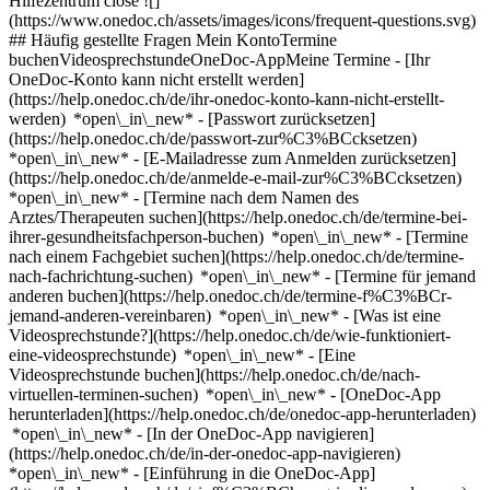
Hilfezentrum close ![]
(https://www.onedoc.ch/assets/images/icons/frequent-questions.svg)
## Häufig gestellte Fragen Mein KontoTermine
buchenVideosprechstundeOneDoc-AppMeine Termine - [Ihr
OneDoc-Konto kann nicht erstellt werden]
(https://help.onedoc.ch/de/ihr-onedoc-konto-kann-nicht-erstellt-
werden) *open\_in\_new* - [Passwort zurücksetzen]
(https://help.onedoc.ch/de/passwort-zur%C3%BCcksetzen)
*open\_in\_new* - [E-Mailadresse zum Anmelden zurücksetzen]
(https://help.onedoc.ch/de/anmelde-e-mail-zur%C3%BCcksetzen)
*open\_in\_new*
- [Termine nach dem Namen des
Arztes/Therapeuten suchen](https://help.onedoc.ch/de/termine-bei-
ihrer-gesundheitsfachperson-buchen) *open\_in\_new* - [Termine
nach einem Fachgebiet suchen](https://help.onedoc.ch/de/termine-
nach-fachrichtung-suchen) *open\_in\_new* - [Termine für jemand
anderen buchen](https://help.onedoc.ch/de/termine-f%C3%BCr-
jemand-anderen-vereinbaren) *open\_in\_new*
- [Was ist eine
Videosprechstunde?](https://help.onedoc.ch/de/wie-funktioniert-
eine-videosprechstunde) *open\_in\_new* - [Eine
Videosprechstunde buchen](https://help.onedoc.ch/de/nach-
virtuellen-terminen-suchen) *open\_in\_new*
- [OneDoc-App
herunterladen](https://help.onedoc.ch/de/onedoc-app-herunterladen)
*open\_in\_new* - [In der OneDoc-App navigieren]
(https://help.onedoc.ch/de/in-der-onedoc-app-navigieren)
*open\_in\_new* - [Einführung in die OneDoc-App]