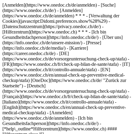
[Anmelden](https://www.onedoc.ch/de/anmelden) - [Suche]
(https://www.onedoc.ch/de/) - [Anmelden]
(https://www.onedoc.ch/de/anmelden) * * * - [Verwaltung der
Cookies](javascript:Didomi.preferences.show%28%29) -
[Datenschutzzentrum](https://privacy.onedoc.ch/de/) -
[Hilfezentrum](https://www.onedoc.ch) * * * - [Ich bin
Gesundheitsfachperson](https://info.onedoc.ch/de/) - [Über uns]
(https://info.onedoc.ch/de/unsere-mission/) - [Presse]
(https://info.onedoc.ch/de/media/) - [Karriere]
(https://career.onedoc.ch/de)
- [DE]
(https://www.onedoc.ch/de/vorsorgeuntersuchung-check-up/stafa) -
[FR](https://www.onedoc.ch/fr/check-up-bilan-de-sante/stafa) - [IT]
(https://www.onedoc.ch/it/controllo-annuale/stafa) - [EN]
(https://www.onedoc.ch/en/annual-check-up-preventive-medical-
checkup/stafa) [OneDoc](https://www.onedoc.ch/de/ "Zurück zur
Startseite") - [Deutsch]
(https://www.onedoc.ch/de/vorsorgeuntersuchung-check-up/stafa) -
[Français](https://www.onedoc.ch/fr/check-up-bilan-de-sante/stafa) -
[Italiano](https://www.onedoc.ch/it/controllo-annuale/stafa) -
[English](https://www.onedoc.ch/en/annual-check-up-preventive-
medical-checkup/stafa)
- [Anmelden]
(https://www.onedoc.ch/de/anmelden) - [Ich bin
Gesundheitsfachperson](https://info.onedoc.ch/de/)
-
[*help\_outline*Hilfezentrum](https://www.onedoc.ch) ####