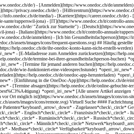
ww.onedoc.ch/de/) - [Anmelden](https://www.onedoc.ch/de/anmelden) 
ttps://privacy.onedoc.ch/de/) - [Hilfezentrum](https://www.onedoc.ch) 
s://info.onedoc.ch/de/media/) - [Karriere](https://career.onedoc.ch/de)
- 
e-sante/rapperswil-jona) - [IT](https://www.onedoc.ch/it/controllo-an
w.onedoc.ch/de/ "Zurück zur Startseite") - [Deutsch](https://www.one
il-jona) - [Italiano](https://www.onedoc.ch/it/controllo-annuale/rappe
ww.onedoc.ch/de/anmelden) - [Ich bin Gesundheitsfachperson](https://i
nedoc.ch/assets/images/icons/frequent-questions.svg) ## Häufig gest
ttps://help.onedoc.ch/de/ihr-onedoc-konto-kann-nicht-erstellt-werden
n\_new* - [E-Mailadresse zum Anmelden zurücksetzen](https://help
help.onedoc.ch/de/termine-bei-ihrer-gesundheitsfachperson-buchen) *
n\_in\_new* - [Termine für jemand anderen buchen](https://help.one
nedoc.ch/de/wie-funktioniert-eine-videosprechstunde) *open\_in\_new* 
rladen](https://help.onedoc.ch/de/onedoc-app-herunterladen) *open\_
in\_new* - [Einführung in die OneDoc-App](https://help.onedoc.ch/d