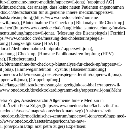
medizin/rapperswil-jona) [rappjmed AG](https://www.onedoc.ch/de/medizinisches-zentrum/rapperswil-jona/eos6/rappjmed-ag) Allmeindstrasse 5 8645 Rapperswil-Jona ![Patient mit Minuszeichen, der anzeigt, dass keine neuen Patienten angenommen werden](https://www.onedoc.ch/assets/images/icons/no-new-patients.svg)Akzeptiert keine neuen Patienten [Termin buchen](https://www.onedoc.ch/de/facharzt-fur-allgemeine-innere-medizin/rapperswil-jona/pbrr7/dr-med-andreas-bickel) Expertisen: Vorsorgeuntersuchung | Check up, [Humane Papillomaviren Impfung (HPV) | Gebärmutterhalskrebsimpfung](https://www.onedoc.ch/de/humane-papillomaviren-impfung-hpv-gebarmutterhalskrebsimpfung/rapperswil-jona), [Reiseberatung](https://www.onedoc.ch/de/reiseberatung/rapperswil-jona), [Blutentnahme für Check up | Blutanalyse für Check up](https://www.onedoc.ch/de/blutentnahme-fur-check-up-blutanalyse-fur-check-up/rapperswil-jona), [Tauglichkeitsuntersuchung für das Sporttauchen](https://www.onedoc.ch/de/tauglichkeitsuntersuchung-fur-das-sporttauchen/rapperswil-jona), [Herz-Kreislauf-Prävention | CardioCheck](https://www.onedoc.ch/de/herz-kreislauf-pravention-cardiocheck/rapperswil-jona), [Funktionelle Medizin](https://www.onedoc.ch/de/funktionelle-medizin/rapperswil-jona), [Harnwegsinfektion | Zystitis | Blasenentzündung](https://www.onedoc.ch/de/harnwegsinfektion-zystitis-blasenentzundung/rapperswil-jona), [Messung des Eisenspiegels | Ferritin](https://www.onedoc.ch/de/messung-des-eisenspiegels-ferritin/rapperswil-jona), [Messung des Cholesterinspiegels | Blutfettwerte messen](https://www.onedoc.ch/de/messung-des-cholesterinspiegels-blutfettwerte-messen/rapperswil-jona), [Grippeimpfung](https://www.onedoc.ch/de/grippeimpfung/rapperswil-jona), [Langzeitblutzuckermessung | Langzeitglukose | HbA1c](https://www.onedoc.ch/de/langzeitblutzuckermessung-langzeitglukose-hba1c/rapperswil-jona), [Blutentnahme | Blutprobe](https://www.onedoc.ch/de/blutentnahme-blutprobe/rapperswil-jona), [Elektrokardiogramm (EKG)](https://www.onedoc.ch/de/elektrokardiogramm-ekg/r