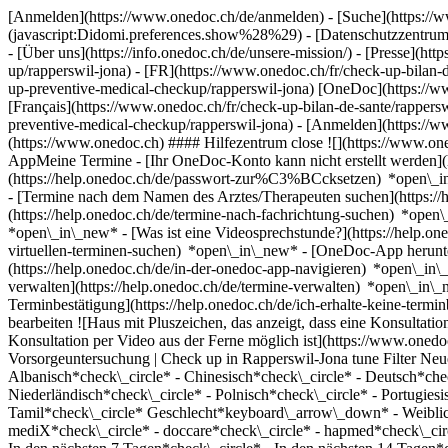
[Anmelden](https://www.onedoc.ch/de/anmelden) - [Suche](https://w
(javascript:Didomi.preferences.show%28%29) - [Datenschutzzentrum](h
- [Über uns](https://info.onedoc.ch/de/unsere-mission/) - [Presse](http
up/rapperswil-jona) - [FR](https://www.onedoc.ch/fr/check-up-bilan-d
up-preventive-medical-checkup/rapperswil-jona) [OneDoc](https://ww
[Français](https://www.onedoc.ch/fr/check-up-bilan-de-sante/rappersw
preventive-medical-checkup/rapperswil-jona)
- [Anmelden](https://w
(https://www.onedoc.ch) #### Hilfezentrum close ![](https://www.o
AppMeine Termine - [Ihr OneDoc-Konto kann nicht erstellt werden](h
(https://help.onedoc.ch/de/passwort-zur%C3%BCcksetzen) *open\_i
- [Termine nach dem Namen des Arztes/Therapeuten suchen](https://
(https://help.onedoc.ch/de/termine-nach-fachrichtung-suchen) *ope
*open\_in\_new*
- [Was ist eine Videosprechstunde?](https://help.o
virtuellen-terminen-suchen) *open\_in\_new*
- [OneDoc-App herunte
(https://help.onedoc.ch/de/in-der-onedoc-app-navigieren) *open\_