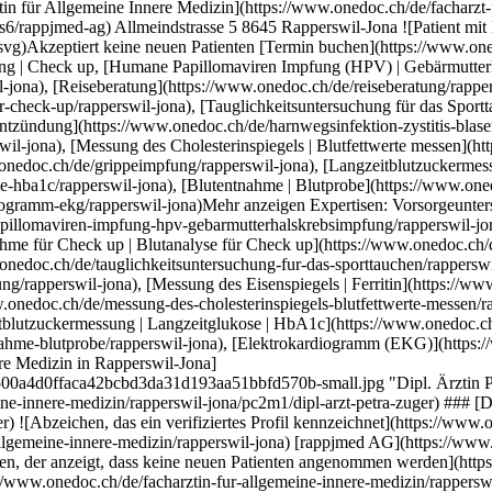
 [Messung des Eisenspiegels | Ferritin](https://www.onedoc.ch/de/messung-des-eisenspiegels-ferritin/rapperswil-jona), [Messung des Cholesterinspiegels | Blutfettwerte messen](https://www.onedoc.ch/de/messung-des-cholesterinspiegels-blutfettwerte-messen/rapperswil-jona), [Grippeimpfung](https://www.onedoc.ch/de/grippeimpfung/rapperswil-jona), [Langzeitblutzuckermessung | Langzeitglukose | HbA1c](https://www.onedoc.ch/de/langzeitblutzuckermessung-langzeitglukose-hba1c/rapperswil-jona), [Blutentnahme | Blutprobe](https://www.onedoc.ch/de/blutentnahme-blutprobe/rapperswil-jona), [Elektrokardiogramm (EKG)](https://www.onedoc.ch/de/elektrokardiogramm-ekg/rapperswil-jona)Mehr anzeigen [![Dipl. Ärztin Petra Züger, Assistenzärztin Allgemeine Innere Medizin in Rapperswil-Jona](https://assets.onedoc.ch/images/users/9d963b8c6cd128a2e0a989ae0500a4d0ffaca42bcbd3da31d193aa51bbfd570b-small.jpg "Dipl. Ärztin Petra Züger, Assistenzärztin Allgemeine Innere Medizin in Rapperswil-Jona")](https://www.onedoc.ch/de/facharztin-fur-allgemeine-innere-medizin/rapperswil-jona/pc2m1/dipl-arzt-petra-zuger) ### [Dipl. Ärztin Petra Züger](https://www.onedoc.ch/de/facharztin-fur-allgemeine-innere-medizin/rapperswil-jona/pc2m1/dipl-arzt-petra-zuger) ![Abzeichen, das ein verifiziertes Profil kennzeichnet](https://www.onedoc.ch/assets/images/icons/checkmark.svg) [Assistenzärztin Allgemeine Innere Medizin](https://www.onedoc.ch/de/facharzt-fur-allgemeine-innere-medizin/rapperswil-jona) [rappjmed AG](https://www.onedoc.ch/de/medizinisches-zentrum/rapperswil-jona/eos6/rappjmed-ag) Allmeindstrasse 5 8645 Rapperswil-Jona ![Patient mit Minuszeichen, der anzeigt, dass keine neuen Patienten angenommen werden](https://www.onedoc.ch/assets/images/icons/no-new-patients.svg)Akzeptiert keine neuen Patienten [Termin buchen](https://www.onedoc.ch/de/facharztin-fur-allgemeine-innere-medizin/rapperswil-jona/pc2m1/dipl-arzt-petra-zuger) Expertisen: Vorsorgeuntersuchung | Check up, [Reiseberatung](https://www.onedoc.ch/de/reiseberatung/rapperswil-jona), [Blutentnahme für Check up | Blutanalyse für Check up](https://www.onedoc.ch/de/blutentnahme-fur-check-up-blutanalyse-fur-check-up/rapperswil-jona), [Tauglichkeitsuntersuchung für das Sporttauchen](https://www.onedoc.ch/de/tauglichkeitsuntersuchung-fur-das-sporttauchen/rapperswil-jona), [Herz-Kreislauf-Prävention | CardioCheck](https://www.onedoc.ch/de/herz-kreislauf-pravention-cardiocheck/rapperswil-jona), [Funktionelle Medizin](https://www.onedoc.ch/de/funktionelle-medizin/rapperswil-jona), [Harnwegsinfektion | Zystitis | Blasenentzündung](https://www.onedoc.ch/de/harnwegsinfektion-zystitis-blasenentzundung/rapperswil-jona), [Messung des Eisenspiegels | Ferritin](https://www.onedoc.ch/de/messung-des-eisenspiegels-ferritin/rapperswil-jona), [Messung des Cholesterinspiegels | Blutfettwerte messen](https://www.onedoc.ch/de/messung-des-cholesterinspiegels-blutfettwerte-messen/rapperswil-jona), [Grippeimpfung](https://www.onedoc.ch/de/grippeimpfung/rapperswil-jona), [Langzeitblutzuckermessung | Langzeitglukose | HbA1c](https://www.onedoc.ch/de/langzeitblutzuckermessung-langzeitglukose-hba1c/rapperswil-jona), [Blutentnahme | Blutprobe](https://www.onedoc.ch/de/blutentnahme-blutprobe/rapperswil-jona), [Elektrokardiogramm (EKG)](https://www.onedoc.ch/de/elektrokardiogramm-ekg/rapperswil-jona)Mehr anzeigen Expertisen: Vorsorgeuntersuchung | Check up, [Reiseberatung](https://www.onedoc.ch/de/reiseberatung/rapperswil-jona), [Blutentnahme für Check up | Blutanalyse für Check up](https://www.onedoc.ch/de/blutentnahme-fur-check-up-blutanalyse-fur-check-up/rapperswil-jona), [Tauglichkeitsuntersuchung für das Sporttauchen](https://www.onedoc.ch/de/tauglichkeitsuntersuchung-fur-das-sporttauchen/rapperswil-jona), [Herz-Kreislauf-Prävention | CardioCheck](https://www.onedoc.ch/de/herz-kreislauf-pravention-cardiocheck/rapperswil-jona), [Funktionelle Medizin](https://www.onedoc.ch/de/funktionelle-medizin/rapperswil-jona), [Harnwegsinfektion | Zystitis | Blasenentzündung](https://www.onedoc.ch/de/harnwegsinfektion-zystitis-blasenentzundung/rapperswil-jona), [Messung des Eisenspiegels | Ferritin](https://www.onedoc.ch/de/messung-des-eisenspiegels-ferritin/rapperswil-jona), [Messung des Cholesterinspiegels | Blutfettwerte messen](https://www.onedoc.ch/de/messung-des-cholesterinspiegels-blutfettwerte-messen/rapperswil-jona), [Grippeimpfung](https://www.onedoc.ch/de/grippeimpfung/rapperswil-jona), [Langzeitblutzuckermessung | Langzeitglukose | HbA1c](https://www.onedoc.ch/de/langzeitblutzuckermessung-langzeitglukose-hba1c/rapperswil-jona), [Blutentnahme | Blutprobe](https://www.onedoc.ch/de/blutentnahme-blutprobe/rapperswil-jona), [Elektrokardiogramm (EKG)](https://www.onedoc.ch/de/elektrokardiogramm-ekg/rapperswil-jona)Mehr anzeigen [![Dipl. Ärztin Ewelina Klepacka, Gynäkologin (Frauenärztin und Geburtshelferin) in Rapperswil-Jona](https://assets.onedoc.ch/images/users/f5fb7c7f061382d62ff5fe1a296825793da7eb66e643b783a9f4d8849520001d-small.jpg "Dipl. Ärztin Ewelina Klepacka, Gynäkologin (Frauenärztin und Geburtshelferin) in Rapperswil-Jona")](https://www.onedoc.ch/de/gynakologin-frauenarztin-und-geburtshelferin/rapperswil-jona/pcx7n/dipl-arzt-ewelina-klepacka) ### [Dipl. Ärztin Ewelina Klepacka](https://www.onedoc.ch/de/gynakologin-frauenarztin-und-geburtshelferin/rapperswil-jona/pcx7n/dipl-arzt-ewelina-klepacka) [Gynäkologin (Frauenärztin und Geburtshelferin)](https://www.onedoc.ch/de/gynakologe-frauenarzt-und-geburtshelfer/rapperswil-jona) [Rappigyn](https://www.onedoc.ch/de/medizinische-praxis/rapperswil-jona/ebda3/rappigyn) Rathausstrasse 1 8640 Rapperswil-Jona ![Patient mit Pluszeichen, der anzeigt, dass neue Patienten angenommen werden](https://www.onedoc.ch/assets/images/icons/new-patients.svg)Akzeptiert neue Patienten [Termin buchen](https://www.onedoc.ch/de/gynakologin-frauenarztin-und-geburtshelferin/rapperswil-jona/pcx7n/dipl-arzt-ewelina-klepacka) Expertisen: Vorsorgeuntersuchung | Check up, [Brustspezialist](https://www.onedoc.ch/de/brustspezialist/rapperswil-jona), [Ästhetische Gynäkologie](https://www.onedoc.ch/de/asthetische-gynakologie/rapperswil-jona), [Schwangerschaftsultraschall](https://www.onedoc.ch/de/schwangerschaftsultraschall/rapperswil-jona)Mehr anzeigen Expertisen: Vorsorgeuntersuchung | Check up, [Brustspezialist](https://www.onedoc.ch/de/brustspezialist/rapperswil-jona), [Ästhetische Gynäkologie](https://www.onedoc.ch/de/asthetische-gynakologie/rapperswil-jona), [Schwangerschaftsultraschall](https://www.onedoc.ch/de/schwangerschaftsultraschall/rapperswil-jona)Mehr anzeigen [![Dr. med. Andreas Bickel, Facharzt für Allgemeine Innere Medizin in Rapperswil-Jona](https://assets.onedoc.ch/images/users/a43d7ddf453e30513c8078f30fb4bfb581a0ccd1e8cf63c6a7c430e3feb3dcf8-small.jpg "Dr. med. Andreas Bickel, Facharzt für Allgemeine Innere Medizin in Rapperswil-Jona")](https://www.onedoc.ch/de/facharzt-fur-allgemeine-innere-medizin/rapperswil-jona/pbrr7/dr-med-andreas-bickel) ### [Dr. med. Andreas Bickel](https://www.onedoc.ch/de/facharzt-fur-allgemeine-innere-medizin/rapperswil-jona/pbrr7/dr-med-andreas-bickel) ![Abzeichen, das ein verifiziertes Profil kennzeichnet](https://www.onedoc.ch/assets/images/icons/checkmark.svg) [Facharzt für Allgemeine Innere Medizin](https://www.onedoc.ch/de/facharzt-fur-allgemeine-innere-