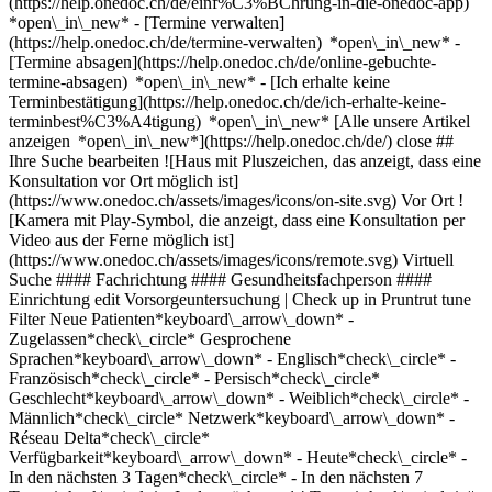
(https://help.onedoc.ch/de/einf%C3%BChrung-in-die-onedoc-app)
*open\_in\_new*
- [Termine verwalten](https://help.onedoc.ch/de/termine-verwalten) *open\_in\_new* - [Termine absagen](https://help.onedoc.ch/de/online-gebuchte-termine-absagen) *open\_in\_new* - [Ich erhalte keine Terminbestätigung](https://help.onedoc.ch/de/ich-erhalte-keine-terminbest%C3%A4tigung) *open\_in\_new* [Alle unsere Artikel anzeigen *open\_in\_new*](https://help.onedoc.ch/de/) close ## Ihre Suche bearbeiten ![Haus mit Pluszeichen, das anzeigt, dass eine Konsultation vor Ort möglich ist](https://www.onedoc.ch/assets/images/icons/on-site.svg) Vor Ort ![Kamera mit Play-Symbol, die anzeigt, dass eine Konsultation per Video aus der Ferne möglich ist](https://www.onedoc.ch/assets/images/icons/remote.svg) Virtuell Suche #### Fachrichtung #### Gesundheitsfachperson #### Einrichtung edit Vorsorgeuntersuchung | Check up in Pruntrut tune Filter Neue Patienten*keyboard\_arrow\_down* - Zugelassen*check\_circle* Gesprochene Sprachen*keyboard\_arrow\_down* - Englisch*check\_circle* - Französisch*check\_circle* - Persisch*check\_circle* Geschlecht*keyboard\_arrow\_down* - Weiblich*check\_circle* - Männlich*check\_circle* Netzwerk*keyboard\_arrow\_down* - Réseau Delta*check\_circle* Verfügbarkeit*keyboard\_arrow\_down* - Heute*check\_circle* - In den nächsten 3 Tagen*check\_circle* - In den nächsten 7 Tagen*check\_circle* - In den nächsten 14 Tagen*check\_circle* # __Vorsorgeuntersuchung | Check up__ in __Pruntrut__: Buchen Sie heute Ihren Termin online ## 1 Ergebnis in Pruntrut [![Dr. Isabelle Pouleur, Hausärztin (Allgemeinmedizinerin) in Pruntrut](https://assets.onedoc.ch/images/users/8b318dec7941744d7fddba4d758c8ccc1ed50c283ff79eb1bd4a411dd8088c75-small.jpg "Dr. Isabelle Pouleur, Hausärztin (Allgemeinmedizinerin) in Pruntrut")](https://www.onedoc.ch/de/hausarztin-allgemeinmedizinerin/pruntrut/pcog5/dr-isabelle-pouleur) ### [Dr. Isabelle Pouleur](https://www.onedoc.ch/de/hausarztin-allgemeinmedizinerin/pruntrut/pcog5/dr-isabelle-pouleur) ![Abzeichen, das ein verifiziertes Profil kennzeichnet](https://www.onedoc.ch/assets/images/icons/checkmark.svg) [Hausärztin (Allgemeinmedizinerin)](https://www.onedoc.ch/de/hausarzt-allgemeinmedizin/pruntrut) Cabinet Médical Place des Bennelats 6 2900 Pruntrut ![Patient mit Pluszeichen, der anzeigt, dass neue Patienten angenommen werden](https://www.onedoc.ch/assets/images/icons/new-patients.svg)Akzeptiert neue Patienten [Termin buchen](https://www.onedoc.ch/de/hausarztin-allgemeinmedizinerin/pruntrut/pcog5/dr-isabelle-pouleur) Expertisen: Vorsorgeuntersuchung | Check up, [Gedächtnisuntersuchung](https://www.onedoc.ch/de/gedachtnisuntersuchung/pruntrut), [Verkehrsmedizinische Kontrolluntersuchung STUFE 1](https://www.onedoc.ch/de/verkehrsmedizinische-kontrolluntersuchung-stufe-1/pruntrut), [Burnout](https://www.onedoc.ch/de/burnout/pruntrut), [Streptokokken-Test](https://www.onedoc.ch/de/streptokokken-test/pruntrut), [Gespräch über Polymedikation](https://www.onedoc.ch/de/gesprach-uber-polymedikation/pruntrut), [Langzeit-Blutdruck | 24h Blutdruckmessung](https://www.onedoc.ch/de/langzeit-blutdruck-24h-blutdruckmessung/pruntrut), [Impfberatung](https://www.onedoc.ch/de/impfberatung/pruntrut), [Blutentnahme für Check up | Blutanalyse für Check up](https://www.onedoc.ch/de/blutentnahme-fur-check-up-blutanalyse-fur-check-up/pruntrut)Mehr anzeigen *chevron\_left* Mo. 03 Aug. *chevron\_right* Mehr Termine anzeigen *error\_outline* Beim Laden der Verfügbarkeiten ist ein Fehler aufgetreten [Erneut versuchen](https://www.onedoc.ch) Expertisen: Vorsorgeuntersuchung | Check up, [Gedächtnisuntersuchung](https://www.onedoc.ch/de/gedachtnisuntersuchung/pruntrut), [Verkehrsmedizinische Kontrolluntersuchung STUFE 1](https://www.onedoc.ch/de/verkehrsmedizinische-kontrolluntersuchung-stufe-1/pruntrut), [Burnout](https://www.onedoc.ch/de/burnout/pruntrut), [Streptokokken-Test](https://www.onedoc.ch/de/streptokokken-test/pruntrut), [Gespräch über Polymedikation](https://www.onedoc.ch/de/gesprach-uber-polymedikation/pruntrut), [Langzeit-Blutdruck | 24h Blutdruckmessung](https://www.onedoc.ch/de/langzeit-blutdruck-24h-blutdruckmessung/pruntrut), [Impfberatung](https://www.onedoc.ch/de/impfberatung/pruntrut), [Blutentnahme für Check up | Blutanalyse für Check up](https://www.onedoc.ch/de/blutentnahme-fur-check-up-blutanalyse-fur-check-up/pruntrut)Mehr anzeigen ## __Vorsorgeuntersuchung | Check up__ in der Umgebung von __Pruntrut__: Andere Gesundheitsfachpersonen können Online gebucht werden [![Dr. Anthony Tisin, Praktischer Arzt in Chevenez](https://assets.onedoc.ch/images/users/da5c0cbaf1f06e961b9be64a5ea4a61a0798d2dde8501be18eb559b38cac08af-small.jpg "Dr. Anthony Tisin, Praktischer Arzt in Chevenez")](https://www.onedoc.ch/de/hausarzt-allgemeinmedizin/chevenez/pc3bg/dr-anthony-tisin) ### [Dr. Anthony Tisin](https://www.onedoc.ch/de/hausarzt-allgemeinmedizin/chevenez/pc3bg/dr-anthony-tisin) ![Abzeichen, das ein verifiziertes Profil kennzeichnet](https://www.onedoc.ch/assets/images/icons/checkmark.svg) [Praktischer Arzt](https://www.onedoc.ch/de/hausarzt-allgemeinmedizin/chevenez) [Med Care Ajoie Sàrl](https://www.onedoc.ch/de/medizinische-praxis/haute-ajoie/ebe17/med-care-ajoie-sarl) L'abbaye 121 2906 Chevenez ![Patient mit Pluszeichen, der anzeigt, dass neue Patienten angenommen werden](https://www.onedoc.ch/assets/images/icons/new-patients.svg)Akzeptiert neue Patienten [Termin buchen](https://www.onedoc.ch/de/hausarzt-allgemeinmedizin/chevenez/pc3bg/dr-anthony-tisin) Expertisen:[Vorsorgeuntersuchung | Check up](https://www.onedoc.ch/de/vorsorgeuntersuchung-check-up/chevenez), [Blutentnahme für Check up | Blutanalyse für Check up](https://www.onedoc.ch/de/blutentnahme-fur-check-up-blutanalyse-fur-check-up/chevenez), [Screening auf Diabetes](https://www.onedoc.ch/de/screening-auf-diabetes/chevenez), [Hausärztlicher Notfall](https://www.onedoc.ch/de/hausarztlicher-notfall/chevenez), [Verkehrsmedizinische Kontrolluntersuchung STUFE 1](https://www.onedoc.ch/de/verkehrsmedizinische-kontrolluntersuchung-stufe-1/chevenez), [Elektrokardiogramm (EKG)](https://www.onedoc.ch/de/elektrokardiogramm-ekg/chevenez), [Messung des Blutdrucks](https://www.onedoc.ch/de/messung-des-blutdrucks/chevenez)Mehr anzeigen *chevron\_left* Mo. 03 Aug. *chevron\_right* Mehr Termine anzeigen *error\_outline* Beim Laden der Verfügbarkeiten ist ein Fehler aufgetreten [Erneut versuchen](https://www.onedoc.ch) Expertisen:[Vorsorgeuntersuchung | Check up](https://www.onedoc.ch/de/vorsorgeuntersuchung-check-up/chevenez), [Blutentnahme für Check up | Blutanalyse für Check up](https://www.onedoc.ch/de/blutentnahme-fur-check-up-blutanalyse-fur-check-up/chevenez), [Screening auf Diabetes](https://www.onedoc.ch/de/screening-auf-diabetes/chevenez), [Hausärztlicher Notfall](https://www.onedoc.ch/de/hausarztlicher-notfall/chevenez), [Verkehrsmedizinische Kontrolluntersuchung STUFE 1](https://www.onedoc.ch/de/verkehrsmedizinische-kontrolluntersuchung-stufe-1/chevenez), [Elektrokardiogramm (EKG)](https://www.onedoc.ch/de/elektrokardiogramm-ekg/chevenez), [Messung des Blutdrucks](https://www.onedoc.ch/de/messung-des-blutdrucks/chevenez)Mehr anzeigen [![Dr. Arash Seifi, Hausarzt (Allgemeinmedizin) in Delsberg](https://assets.onedoc.ch/images/users/15827e49be9e396e07b630ba27edcac23c82fc86f704e7fbce9ad476d31d40d2-small.jpg "Dr. Arash Seifi, Hausarzt (Allgemeinmedizin) in Delsberg")](https://www.onedoc.ch/de/hausarzt-allgemeinmedizin/delsberg/pcpzf/dr-arash-seifi) ### [Dr. Arash Seifi](https://www.onedoc.ch/de/hausarzt-allgemeinmedizin/delsberg/pcpzf/dr-arash-seifi) ![Abzeichen, das ein verifiziertes Profil kennzeichnet](https://www.onedoc.ch/assets/images/icons/checkmark.svg) [Hausarzt (Allgemeinmedizin)](https://www.onedoc.ch/de/hausarzt-allgemeinmedizin/delsberg) Cabinet du Dr Seifi Place de la Gare 22 2800 Delsberg ![Dr. Arash Seifi ist bei Réseau Delta angeschlossen](https://assets.onedoc.ch/images/networks/logos/bc7306ac026c686f85d463e96b3cb0053f7de03c9f7a5fae3aa7114a276838ea-small.png) ![Patient mit Pluszeichen, der anzeigt, dass neue Patienten angenommen werden](https://www.onedoc.ch/assets/images/icons/new-patients.svg)Akzeptiert neue Patienten [Termin buchen](https://www.onedoc.ch/de/hausarzt-allgemeinmedizin/delsberg/pcpzf/dr-arash-seifi) Expertisen:[Vorsorgeuntersuchung | Check up](https://www.onedoc.ch/de/vorsorgeuntersuchung-check-up/delsberg), [Hausärztlicher Notfall](https://www.onedoc.ch/de/hausarztlicher-notfall/delsberg), [Blutentnahme für Check up | Blutanalyse für Check up](https://www.onedoc.ch/de/blutentnahme-fur-check-up-blutanalyse-fur-check-up/delsberg), [Aktualisierung des Impfbuchs](https://www.onedoc.ch/de/aktualisierung-des-impfbuchs/delsberg), [Herz-Kreislauf-Prävention | CardioCheck](https://www.onedoc.ch/de/herz-kreislauf-pravention-cardiocheck/delsberg), [Langzeit-Blutdruck | 24h Blutdruckmessung](https://www.onedoc.ch/de/langzeit-blutdruck-24h-blutdruckmessung/delsberg), [Sexuell übertragbare Krankheiten | Sexuell übertragbare Infektionen (STD/STI)](https://www.onedoc.ch/de/sexuell-ubertragbare-krankheiten-sexuell-ubertragbare-infektionen-std-sti/delsberg), [Röntgen](https://www.onedoc.ch/de/rontgen/delsberg), [Rauchstopp](https://www.onedoc.ch/de/rauchstopp/delsberg)Mehr anzeigen *chevron\_left* Mo. 03 Aug. *chevron\_right* Mehr Termine anzeigen *error\_outline* Beim Laden der Verfügbarkeiten ist ein Fehler aufgetreten [Erneut versuchen](https://www.onedoc.ch) Expertisen:[Vorsorgeuntersuchung | Check up](https://www.onedoc.ch/de/vorsorgeuntersuchung-check-up/delsberg), [Hausärztlicher Notfall](https://www.onedoc.ch/de/hausarztlicher-notfall/delsberg), [Blutentnahme für Check up | Blutanalyse für Check up](https://www.onedoc.ch/de/blutentnahme-fur-check-up-blutanalyse-fur-check-up/delsberg), [Aktualisierung des Impfbuchs](https://www.onedoc.ch/de/aktualisierung-des-impfbuchs/delsberg), [Herz-Kreislauf-Prävention | CardioCheck](https://www.