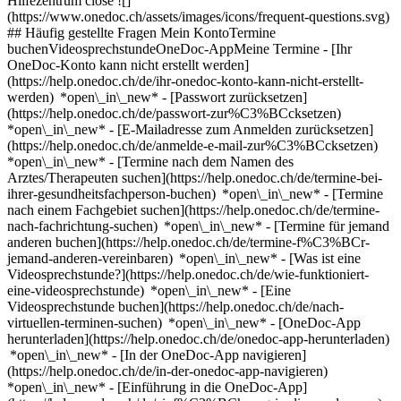
Hilfezentrum close ![]
(https://www.onedoc.ch/assets/images/icons/frequent-questions.svg)
## Häufig gestellte Fragen Mein KontoTermine
buchenVideosprechstundeOneDoc-AppMeine Termine - [Ihr
OneDoc-Konto kann nicht erstellt werden]
(https://help.onedoc.ch/de/ihr-onedoc-konto-kann-nicht-erstellt-
werden) *open\_in\_new* - [Passwort zurücksetzen]
(https://help.onedoc.ch/de/passwort-zur%C3%BCcksetzen)
*open\_in\_new* - [E-Mailadresse zum Anmelden zurücksetzen]
(https://help.onedoc.ch/de/anmelde-e-mail-zur%C3%BCcksetzen)
*open\_in\_new*
- [Termine nach dem Namen des
Arztes/Therapeuten suchen](https://help.onedoc.ch/de/termine-bei-
ihrer-gesundheitsfachperson-buchen) *open\_in\_new* - [Termine
nach einem Fachgebiet suchen](https://help.onedoc.ch/de/termine-
nach-fachrichtung-suchen) *open\_in\_new* - [Termine für jemand
anderen buchen](https://help.onedoc.ch/de/termine-f%C3%BCr-
jemand-anderen-vereinbaren) *open\_in\_new*
- [Was ist eine
Videosprechstunde?](https://help.onedoc.ch/de/wie-funktioniert-
eine-videosprechstunde) *open\_in\_new* - [Eine
Videosprechstunde buchen](https://help.onedoc.ch/de/nach-
virtuellen-terminen-suchen) *open\_in\_new*
- [OneDoc-App
herunterladen](https://help.onedoc.ch/de/onedoc-app-herunterladen)
*open\_in\_new* - [In der OneDoc-App navigieren]
(https://help.onedoc.ch/de/in-der-onedoc-app-navigieren)
*open\_in\_new* - [Einführung in die OneDoc-App]