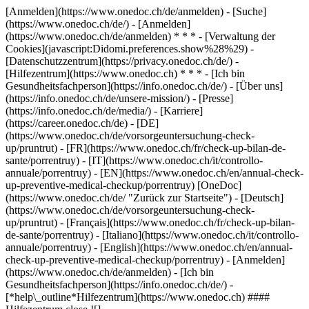
[Anmelden](https://www.onedoc.ch/de/anmelden) - [Suche]
(https://www.onedoc.ch/de/) - [Anmelden]
(https://www.onedoc.ch/de/anmelden) * * * - [Verwaltung der
Cookies](javascript:Didomi.preferences.show%28%29) -
[Datenschutzzentrum](https://privacy.onedoc.ch/de/) -
[Hilfezentrum](https://www.onedoc.ch) * * * - [Ich bin
Gesundheitsfachperson](https://info.onedoc.ch/de/) - [Über uns]
(https://info.onedoc.ch/de/unsere-mission/) - [Presse]
(https://info.onedoc.ch/de/media/) - [Karriere]
(https://career.onedoc.ch/de)
- [DE]
(https://www.onedoc.ch/de/vorsorgeuntersuchung-check-
up/pruntrut) - [FR](https://www.onedoc.ch/fr/check-up-bilan-de-
sante/porrentruy) - [IT](https://www.onedoc.ch/it/controllo-
annuale/porrentruy) - [EN](https://www.onedoc.ch/en/annual-check-
up-preventive-medical-checkup/porrentruy) [OneDoc]
(https://www.onedoc.ch/de/ "Zurück zur Startseite") - [Deutsch]
(https://www.onedoc.ch/de/vorsorgeuntersuchung-check-
up/pruntrut) - [Français](https://www.onedoc.ch/fr/check-up-bilan-
de-sante/porrentruy) - [Italiano](https://www.onedoc.ch/it/controllo-
annuale/porrentruy) - [English](https://www.onedoc.ch/en/annual-
check-up-preventive-medical-checkup/porrentruy)
- [Anmelden]
(https://www.onedoc.ch/de/anmelden) - [Ich bin
Gesundheitsfachperson](https://info.onedoc.ch/de/)
-
[*help\_outline*Hilfezentrum](https://www.onedoc.ch) ####