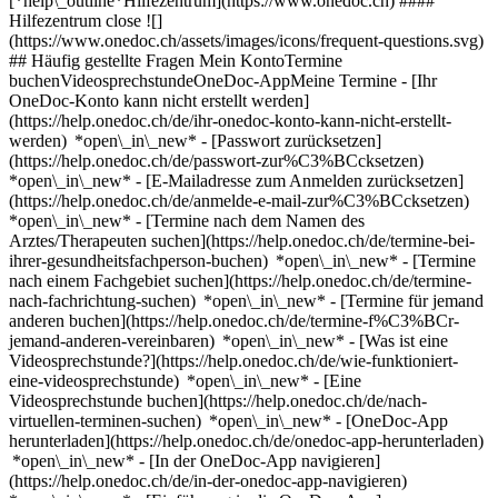
[*help\_outline*Hilfezentrum](https://www.onedoc.ch) ####
Hilfezentrum close ![]
(https://www.onedoc.ch/assets/images/icons/frequent-questions.svg)
## Häufig gestellte Fragen Mein KontoTermine
buchenVideosprechstundeOneDoc-AppMeine Termine - [Ihr
OneDoc-Konto kann nicht erstellt werden]
(https://help.onedoc.ch/de/ihr-onedoc-konto-kann-nicht-erstellt-
werden) *open\_in\_new* - [Passwort zurücksetzen]
(https://help.onedoc.ch/de/passwort-zur%C3%BCcksetzen)
*open\_in\_new* - [E-Mailadresse zum Anmelden zurücksetzen]
(https://help.onedoc.ch/de/anmelde-e-mail-zur%C3%BCcksetzen)
*open\_in\_new*
- [Termine nach dem Namen des
Arztes/Therapeuten suchen](https://help.onedoc.ch/de/termine-bei-
ihrer-gesundheitsfachperson-buchen) *open\_in\_new* - [Termine
nach einem Fachgebiet suchen](https://help.onedoc.ch/de/termine-
nach-fachrichtung-suchen) *open\_in\_new* - [Termine für jemand
anderen buchen](https://help.onedoc.ch/de/termine-f%C3%BCr-
jemand-anderen-vereinbaren) *open\_in\_new*
- [Was ist eine
Videosprechstunde?](https://help.onedoc.ch/de/wie-funktioniert-
eine-videosprechstunde) *open\_in\_new* - [Eine
Videosprechstunde buchen](https://help.onedoc.ch/de/nach-
virtuellen-terminen-suchen) *open\_in\_new*
- [OneDoc-App
herunterladen](https://help.onedoc.ch/de/onedoc-app-herunterladen)
*open\_in\_new* - [In der OneDoc-App navigieren]
(https://help.onedoc.ch/de/in-der-onedoc-app-navigieren)