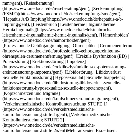
Inguinalhernie | Hernia inguinalis](https://www.onedoc.ch/de/leistenbruch-leistenhernie-inguinalhernie-hernia-inguinalis/genf), [Hämorrhoiden](https://www.onedoc.ch/de/hamorrhoiden/genf), [Professionelle Gehörgangreinigung | Ohrenspülen | Cerumenentfernung](https://www.onedoc.ch/de/professionelle-gehorgangreinigung-ohrenspulen-cerumenentfernung/genf), [Erektile Dysfunktion (ED) | Potenzstörung | Erektionsstörung | Impotenz](https://www.onedoc.ch/de/erektile-dysfunktion-ed-potenzstorung-erektionsstorung-impotenz/genf), [Libidostörung | Libidoverlust | Sexuelle Funktionsstörung | Hyposexualität | Sexuelle Inappetenz](https://www.onedoc.ch/de/libidostorung-libidoverlust-sexuelle-funktionsstorung-hyposexualitat-sexuelle-inappetenz/genf), [Kopfschmerzen und Migräne](https://www.onedoc.ch/de/kopfschmerzen-und-migrane/genf), [Verkehrsmedizinische Kontrolluntersuchung STUFE 1](https://www.onedoc.ch/de/verkehrsmedizinische-kontrolluntersuchung-stufe-1/genf), [Verkehrsmedizinische Kontrolluntersuchung STUFE 2](https://www.onedoc.ch/de/verkehrsmedizinische-kontrolluntersuchung-stufe-2/genf)Mehr anzeigen Expertisen:[Vorsorgeuntersuchung | Check up](https://www.onedoc.ch/de/vorsorgeuntersuchung-check-up/genf), [Hausärztlicher Notfall](https://www.onedoc.ch/de/hausarztlicher-notfall/genf), [Blutentnahme | Blutprobe](https://www.onedoc.ch/de/blutentnahme-blutprobe/genf), [Grippe | Influenza | Grippesymptome | Schnupfen](https://www.onedoc.ch/de/grippe-influenza-grippesymptome-schnupfen/genf), [Asthma](https://www.onedoc.ch/de/asthma/genf), [Allergische Rhinitis | Heuschnupfen](https://www.onedoc.ch/de/allergische-rhinitis-heuschnupfen/genf), [Harnwegsinfektion | Zystitis | Blasenentzündung](https://www.onedoc.ch/de/harnwegsinfektion-zystitis-blasenentzundung/genf), [Urintest](https://www.onedoc.ch/de/urintest/genf), [HIV | AIDS](https://www.onedoc.ch/de/hiv-aids/genf), [Sexuell übertragbare Krankheiten | Sexuell übertragbare Infektionen (STD/STI)](https://www.onedoc.ch/de/sexuell-ubertragbare-krankheiten-sexuell-ubertragbare-infektionen-std-sti/genf), [Burnout](https://www.onedoc.ch/de/burnout/genf), [Herz-Kreislauf-Prävention | CardioCheck](https://www.onedoc.ch/de/herz-kreislauf-pravention-cardiocheck/genf), [Messung des Cholesterinspiegels | Blutfettwerte messen](https://www.onedoc.ch/de/messung-des-cholesterinspiegels-blutfettwerte-messen/genf), [Masern - Mumps - Röteln - Impfung (MMR)](https://www.onedoc.ch/de/masern-mumps-roteln-impfung-mmr/genf), [Reiseberatung](https://www.onedoc.ch/de/reiseberatung/genf), [Zeckenimpfung (FSME)](https://www.onedoc.ch/de/zeckenimpfung-fsme/genf), [Hepatitis A/B Impfung](https://www.onedoc.ch/de/hepatitis-a-b-impfung/genf), [Leistenbruch | Leistenhernie | Inguinalhernie | Hernia inguinalis](https://www.onedoc.ch/de/leistenbruch-leistenhernie-inguinalhernie-hernia-inguinalis/genf), [Hämorrhoiden](https://www.onedoc.ch/de/hamorrhoiden/genf), [Professionelle Gehörgangreinigung | Ohrenspülen | Cerumenentfernung](https://www.onedoc.ch/de/professionelle-gehorgangreinigung-ohrenspulen-cerumenentfernung/genf), [Erektile Dysfunktion (ED) | Potenzstörung | Erektionsstörung | Impotenz](https://www.onedoc.ch/de/erektile-dysfunktion-ed-potenzstorung-erektionsstorung-impotenz/genf), [Libidostörung | Libidoverlust | Sexuelle Funktionsstörung | Hyposexualität | Sexuelle Inappetenz](https://www.onedoc.ch/de/libidostorung-libidoverlust-sexuelle-funktionsstorung-hyposexualitat-sexuelle-inappetenz/genf), [Kopfschmerzen und Migräne](https://www.onedoc.ch/de/kopfschmerzen-und-migrane/genf), [Verkehrsmedizinische Kontrolluntersuchung STUFE 1](https://www.onedoc.ch/de/verkehrsmedizinische-kontrolluntersuchung-stufe-1/genf), [Verkehrsmedizinische Kontrolluntersuchung STUFE 2](https://www.onedoc.ch/de/verkehrsmedizinische-kontrolluntersuchung-stufe-2/genf)Mehr anzeigen [![Dr. Anaïs Luya Schmidt, Fachärztin für Allgemeine Innere Medizin in Genf](https://assets.onedoc.ch/images/users/233c8389d0a443b2fd59c38ab2a74d3f36ee3b9f3e2c874f819478038384d005-small.jpg "Dr. Anaïs Luya Schmidt, Fachärztin für Allgemeine Innere Medizin in Genf")](https://www.onedoc.ch/de/facharztin-fur-allgemeine-innere-medizin/genf/p7sj/dr-anais-luya-schmidt) ### [Dr. Anaïs Luya Schmidt](https://www.onedoc.ch/de/facharztin-fur-allgemeine-innere-medizin/genf/p7sj/dr-anais-luya-schmidt) ![Abzeichen, das ein verifiziertes Profil kennzeichnet](https://www.onedoc.ch/assets/images/icons/checkmark.svg) [Fachärztin für Allgemeine Innere Medizin](https://www.onedoc.ch/de/facharzt-fur-allgemeine-innere-medizin/genf) [Cabinet Médical de l'Amandolier](https://www.onedoc.ch/de/medizinisches-zentrum/genf/es7n/cabinet-medical-de-l-amandolier) Route de Chêne 34 1208 Genf ![Dr. Anaïs Luya Schmidt ist bei Réseau Delta angeschlossen](https://assets.onedoc.ch/images/networks/logos/bc7306ac026c686f85d463e96b3cb0053f7de03c9f7a5fae3aa7114a276838ea-small.png) ![Patient mit Minuszeichen, der anzeigt, dass keine neuen Patienten angenommen werden](https://www.onedoc.ch/assets/images/icons/no-new-patients.svg)Akzeptiert keine neuen Patienten [Termin buchen](https://www.onedoc.ch/de/facharztin-fur-allgemeine-innere-medizin/genf/p7sj/dr-anais-luya-schmidt) Expertisen:[Vorsorgeuntersuchung | Check up](https://www.onedoc.ch/de/vorsorgeuntersuchung-check-up/genf), [Kopfschmerzen und Migräne](https://www.onedoc.ch/de/kopfschmerzen-und-migrane/genf)Mehr anzeigen Expertisen:[Vorsorgeuntersuchung | Check up](https://www.onedoc.ch/de/vorsorgeuntersuchung-check-up/genf), [Kopfschmerzen und Migräne](https://www.onedoc.ch/de/kopfschmerzen-und-migrane/genf)Mehr anzeigen [![Dr. Jeannette Jimenez Thomet, Fachärztin für Allgemeine Innere Medizin in Chêne-Bourg](https://assets.onedoc.ch/images/users/0ec3eaa7fd4d3efa11b446893f4194bf22d45576d8034b1f339332b52428ad8f-small.png "Dr. Jeannette Jimenez Thomet, Fachärztin für Allgemeine Innere Medizin in Chêne-Bourg")](https://www.onedoc.ch/de/facharztin-fur-allgemeine-innere-medizin/chene-bourg/pcuyw/dr-jeannette-jimenez-thomet) ### [Dr. Jeannette Jimenez Thomet](https://www.onedoc.ch/de/facharztin-fur-allgemeine-innere-medizin/chene-bourg/pcuyw/dr-jeannette-jimenez-thomet) ![Abzeichen, das ein verifiziertes Profil kennzeichnet](https://www.onedoc.ch/assets/images/icons/checkmark.svg) [Fachärztin für Allgemeine Innere Medizin](https://www.onedoc.ch/de/facharzt-fur-allgemeine-innere-medizin/chene-bourg) Cabinet de Dre Jeannette Jimenez Thomet Parc Dinu-Lipatti 1 1225 Chêne-Bourg ![Dr. Jeannette Jimenez Thomet ist bei Réseau Delta angeschlossen](https://assets.onedoc.ch/images/networks/logos/bc7306ac026c686f85d463e96b3cb0053f7de03c9f7a5fae3aa7114a276838ea-small.png) ![Patient mit Pluszeichen, der anzeigt, dass neue Patienten angenommen werden](https://www.onedoc.ch/assets/images/icons/new-patients.svg)Akzeptiert neue Patienten [Termin buchen](https://www.onedoc.ch/de/facharztin-fur-allgemeine-innere-medizin/chene-bourg/pcuyw/dr-jeannette-jimenez-thomet) Expertisen:[Vorsorgeuntersuchung | Check up](https://www.onedoc.ch/de/vorsorgeuntersuchung-check-up/chene-bourg), [Rauchstopp](https://www.onedoc.ch/de/rauchstopp/chene-bourg), [Burnout](https://www.onedoc.ch/de/burnout/chene-bourg), [Gespräch über Polymedikation](https://www.onedoc.ch/de/gesprach-uber-polymedikation/chene-bourg), [Aktualisierung des Impfbuchs](https://www.onedoc.ch/de/aktualisierung-des-impfbuchs/chene-bourg)Mehr anzeigen Expertisen:[Vorsorgeuntersuchung | Check up](https://www.onedoc.ch/de/vorsorgeuntersuchung-check-up/chene-bourg), [Rauchstopp](https://www.onedoc.ch/de/rauchstopp/chene-bourg), [Burnout](https://www.onedoc.ch/de/burnout/chene-bourg), [Gespräch über Polymedikation](https://www.onedoc.ch/de/gesprach-uber-polymedikation/chene-bourg), [Aktualisierung des Impfbuchs](https://www.onedoc.ch/de/aktualisierung-des-impfbuchs/chene-bourg)Mehr anzeigen [![Dr. Andrew Abdel-Sayed, Facharzt für Allgemeine Innere Medizin in Genf](https://assets.onedoc.ch/images/users/8c6e4a1a5ffc77896a6c1bd18b7d3befca29132173dad57fcb87bf8c2cb02b17-small.jpg "Dr. Andrew Abdel-Sayed, Facharzt für Allgemeine Innere Medizin in Genf")](https://www.onedoc.ch/de/facharzt-fur-allgemeine-innere-medizin/genf/p77g/dr-andrew-abdel-sayed) ### [Dr. Andrew Abdel-Sayed](https://www.onedoc.ch/de/facharzt-fur-allgemeine-innere-medizin/genf/p77g/dr-andrew-abdel-sayed) ![Abzeichen, das ein verifiziertes Profil kennzeichnet](https://www.onedoc.ch/assets/images/icons/checkmark.svg) [Facharzt für Allgemeine Innere Medizin](https://www.onedoc.ch/de/facharzt-fur-allgemeine-innere-medizin/genf) [Cabinet Médical de l'Amandolier](https://www.onedoc.ch/de/medizinisches-zentrum/genf/es7n/cabinet-medical-de-l-amandolier) Route de Chêne 34 1208 Genf ![Dr. Andrew Abdel-Sayed ist bei Réseau Delta angeschlossen](https://assets.onedoc.ch/images/networks/logos/bc7306ac026c686f85d463e96b3cb0053f7de03c9f7a5fae3aa7114a276838ea-small.png) ![Patient mit Minuszeichen, der anzeigt, dass keine neuen Patienten angenommen werden](https://www.onedoc.ch/assets/images/icons/no-new-patients.svg)Akzeptiert keine neuen Patienten [Termin buchen](https://www.onedoc.ch/de/facharzt-fur-allgemeine-innere-medizin/genf/p77g/dr-andrew-abdel-sayed) Expertisen:[Vorsorgeuntersuchung | Check up](https://www.onedoc.ch/de/vorsorgeuntersuchung-check-up/genf), [Kopfschmerzen und Migräne](https://www.onedoc.ch/de/kopfschmerzen-und-migrane/genf)Mehr anzeigen Expertisen:[Vorsorgeuntersuchung | Check up](https://www.onedoc.ch/de/vorsorgeuntersuchung-check-up/genf), [Kopfschmerzen und Migräne](https://www.onedoc.ch/de/kopfschmerzen-und-migrane/genf)Mehr anzeigen [![Dr. Elie Badaoui, Facharzt für Allgemeine Innere Medizin in Genf](https://assets.onedoc.ch/images/users/31ff0aa305340f4857cb94082c83f01354b1bc1dbc4953c5f62eaaa715e71d97-small.png "Dr. Elie Badaoui, Facharzt für Allgemeine Innere Medizin in Genf")](https://www.onedoc.ch/de/facharzt-fur-allgemeine-innere-medizin/genf/pgd/dr-elie-badaoui) ### [Dr. Elie Badaoui](https: