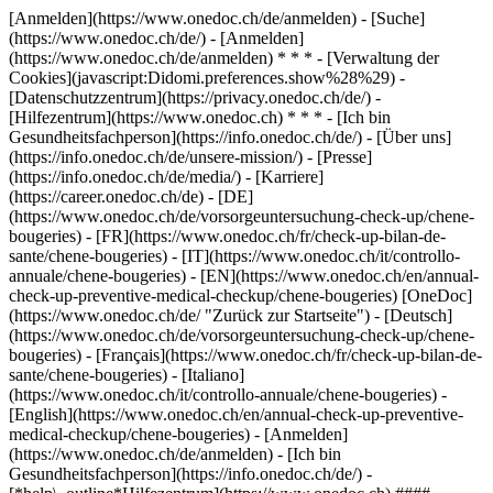
[Anmelden](https://www.onedoc.ch/de/anmelden) - [Suche]
(https://www.onedoc.ch/de/) - [Anmelden]
(https://www.onedoc.ch/de/anmelden) * * * - [Verwaltung der
Cookies](javascript:Didomi.preferences.show%28%29) -
[Datenschutzzentrum](https://privacy.onedoc.ch/de/) -
[Hilfezentrum](https://www.onedoc.ch) * * * - [Ich bin
Gesundheitsfachperson](https://info.onedoc.ch/de/) - [Über uns]
(https://info.onedoc.ch/de/unsere-mission/) - [Presse]
(https://info.onedoc.ch/de/media/) - [Karriere]
(https://career.onedoc.ch/de)
- [DE]
(https://www.onedoc.ch/de/vorsorgeuntersuchung-check-up/chene-
bougeries) - [FR](https://www.onedoc.ch/fr/check-up-bilan-de-
sante/chene-bougeries) - [IT](https://www.onedoc.ch/it/controllo-
annuale/chene-bougeries) - [EN](https://www.onedoc.ch/en/annual-
check-up-preventive-medical-checkup/chene-bougeries) [OneDoc]
(https://www.onedoc.ch/de/ "Zurück zur Startseite") - [Deutsch]
(https://www.onedoc.ch/de/vorsorgeuntersuchung-check-up/chene-
bougeries) - [Français](https://www.onedoc.ch/fr/check-up-bilan-de-
sante/chene-bougeries) - [Italiano]
(https://www.onedoc.ch/it/controllo-annuale/chene-bougeries) -
[English](https://www.onedoc.ch/en/annual-check-up-preventive-
medical-checkup/chene-bougeries)
- [Anmelden]
(https://www.onedoc.ch/de/anmelden) - [Ich bin
Gesundheitsfachperson](https://info.onedoc.ch/de/)
-