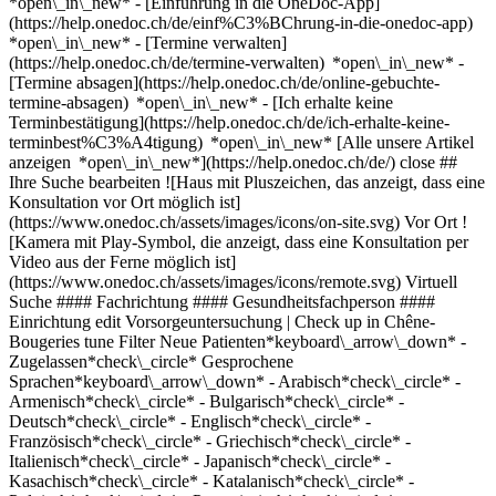
*open\_in\_new* - [Einführung in die OneDoc-App]
(https://help.onedoc.ch/de/einf%C3%BChrung-in-die-onedoc-app)
*open\_in\_new*
- [Termine verwalten](https://help.onedoc.ch/de/termine-verwalten) *open\_in\_new* - [Termine absagen](https://help.onedoc.ch/de/online-gebuchte-termine-absagen) *open\_in\_new* - [Ich erhalte keine Terminbestätigung](https://help.onedoc.ch/de/ich-erhalte-keine-terminbest%C3%A4tigung) *open\_in\_new* [Alle unsere Artikel anzeigen *open\_in\_new*](https://help.onedoc.ch/de/) close ## Ihre Suche bearbeiten ![Haus mit Pluszeichen, das anzeigt, dass eine Konsultation vor Ort möglich ist](https://www.onedoc.ch/assets/images/icons/on-site.svg) Vor Ort ![Kamera mit Play-Symbol, die anzeigt, dass eine Konsultation per Video aus der Ferne möglich ist](https://www.onedoc.ch/assets/images/icons/remote.svg) Virtuell Suche #### Fachrichtung #### Gesundheitsfachperson #### Einrichtung edit Vorsorgeuntersuchung | Check up in Chêne-Bougeries tune Filter Neue Patienten*keyboard\_arrow\_down* - Zugelassen*check\_circle* Gesprochene Sprachen*keyboard\_arrow\_down* - Arabisch*check\_circle* - Armenisch*check\_circle* - Bulgarisch*check\_circle* - Deutsch*check\_circle* - Englisch*check\_circle* - Französisch*check\_circle* - Griechisch*check\_circle* - Italienisch*check\_circle* - Japanisch*check\_circle* - Kasachisch*check\_circle* - Katalanisch*check\_circle* - Polnisch*check\_circle* - Portugiesisch*check\_circle* - Rumänisch*check\_circle* - Russisch*check\_circle* - Spanisch*check\_circle* - Türkisch*check\_circle* Geschlecht*keyboard\_arrow\_down* - Weiblich*check\_circle* - Männlich*check\_circle* Netzwerk*keyboard\_arrow\_down* - Hirslanden*check\_circle* - Swiss Medical Network*check\_circle* - REMED*check\_circle* - mediX*check\_circle* - Réseau des Pédiatres Genevois*check\_circle* - Medbase*check\_circle* - Réseau Delta*check\_circle* Verfügbarkeit*keyboard\_arrow\_down* - Heute*check\_circle* - In den nächsten 3 Tagen*check\_circle* - In den nächsten 7 Tagen*check\_circle* - In den nächsten 14 Tagen*check\_circle* # __Vorsorgeuntersuchung | Check up__ in __Chêne-Bougeries__: Buchen Sie heute Ihren Termin online ## 2 Ergebnisse in Chêne-Bougeries [![Dr. Véronique Dayer Zamora, Neonatologin in Chêne-Bougeries](https://assets.onedoc.ch/images/users/8202aabb3672e698dff7efa4205aa5e46fa7078a180d7ac90d62971b8a04b8bf-small.png "Dr. Véronique Dayer Zamora, Neonatologin in Chêne-Bougeries")](https://www.onedoc.ch/de/neonatologin/chene-bougeries/pcv53/dr-veronique-dayer-zamora) ### [Dr. Véronique Dayer Zamora](https://www.onedoc.ch/de/neonatologin/chene-bougeries/pcv53/dr-veronique-dayer-zamora) ![Abzeichen, das ein verifiziertes Profil kennzeichnet](https://www.onedoc.ch/assets/images/icons/checkmark.svg) [Neonatologin](https://www.onedoc.ch/de/neonatologe/chene-bougeries) Dr Véronique Dayer Zamora - Pédiatrie Rue de Chêne-Bougeries 26 1224 Chêne-Bougeries ![Dr. Véronique Dayer Zamora ist bei Hirslanden angeschlossen](https://assets.onedoc.ch/images/networks/logos/7a9c24ef8e66c111282a51999a6cedf6d489b2b7daf5ce11d914499004b82a1b-small.png)![Dr. Véronique Dayer Zamora ist bei Réseau des Pédiatres Genevois angeschlossen](https://assets.onedoc.ch/images/networks/logos/b51fb3c5db4e0e48bb0ac0066920414484034feac711aeac97b1d3031bd6949a-small.png) ![Patient mit Pluszeichen, der anzeigt, dass neue Patienten angenommen werden](https://www.onedoc.ch/assets/images/icons/new-patients.svg)Akzeptiert neue Patienten [Termin buchen](https://www.onedoc.ch/de/neonatologin/chene-bougeries/pcv53/dr-veronique-dayer-zamora) Expertisen: Vorsorgeuntersuchung | Check up, [Pädiatrischer Notfall | Kindernotfall](https://www.onedoc.ch/de/padiatrischer-notfall-kindernotfall/chene-bougeries), [Impfungen bei Kindern | Impfungen bei Säuglingen | Impfberatung Pädiatrie](https://www.onedoc.ch/de/impfungen-bei-kindern-impfungen-bei-sauglingen-impfberatung-padiatrie/chene-bougeries), [Vorsorgeuntersuchung bei Kindern | Pädiatrische Vorsorgeuntersuchung | Entwicklungskontrolle](https://www.onedoc.ch/de/vorsorgeuntersuchung-bei-kindern-padiatrische-vorsorgeuntersuchung-entwicklungskontrolle/chene-bougeries)Mehr anzeigen *chevron\_left* Di. 04 Aug. *chevron\_right* Mehr Termine anzeigen *error\_outline* Beim Laden der Verfügbarkeiten ist ein Fehler aufgetreten [Erneut versuchen](https://www.onedoc.ch) Expertisen: Vorsorgeuntersuchung | Check up, [Pädiatrischer Notfall | Kindernotfall](https://www.onedoc.ch/de/padiatrischer-notfall-kindernotfall/chene-bougeries), [Impfungen bei Kindern | Impfungen bei Säuglingen | Impfberatung Pädiatrie](https://www.onedoc.ch/de/impfungen-bei-kindern-impfungen-bei-sauglingen-impfberatung-padiatrie/chene-bougeries), [Vorsorgeuntersuchung bei Kindern | Pädiatrische Vorsorgeuntersuchung | Entwicklungskontrolle](https://www.onedoc.ch/de/vorsorgeuntersuchung-bei-kindern-padiatrische-vorsorgeuntersuchung-entwicklungskontrolle/chene-bougeries)Mehr anzeigen [![Dr. Georgiana Ancrenaz-Tulvan, Fachärztin für Allgemeine Innere Medizin in Chêne-Bougeries](https://assets.onedoc.ch/images/users/4cad140311f4a58a529d877c125a6096972e3ec5937890311d8ff9f868e1102d-small.png "Dr. Georgiana Ancrenaz-Tulvan, Fachärztin für Allgemeine Innere Medizin in Chêne-Bougeries")](https://www.onedoc.ch/de/facharztin-fur-allgemeine-innere-medizin/chene-bougeries/p7mg/dr-georgiana-ancrenaz-tulvan) ### [Dr. Georgiana Ancrenaz-Tulvan](https://www.onedoc.ch/de/facharztin-fur-allgemeine-innere-medizin/chene-bougeries/p7mg/dr-georgiana-ancrenaz-tulvan) ![Abzeichen, das ein verifiziertes Profil kennzeichnet](https://www.onedoc.ch/assets/images/icons/checkmark.svg) [Fachärztin für Allgemeine Innere Medizin](https://www.onedoc.ch/de/facharzt-fur-allgemeine-innere-medizin/chene-bougeries) [Cabinet de groupe Chêne-Bougeries](https://www.onedoc.ch/de/gruppenpraxis/chene-bougeries/es7l/cabinet-de-groupe-chene-bougeries) Chemin du Pré-du-Couvent 3A 1224 Chêne-Bougeries ![Dr. Georgiana Ancrenaz-Tulvan ist bei Réseau Delta angeschlossen](https://assets.onedoc.ch/images/networks/logos/bc7306ac026c686f85d463e96b3cb0053f7de03c9f7a5fae3aa7114a276838ea-small.png) ![Patient mit Pluszeichen, der anzeigt, dass neue Patienten angenommen werden](https://www.onedoc.ch/assets/images/icons/new-patients.svg)Akzeptiert neue Patienten [Termin buchen](https://www.onedoc.ch/de/facharztin-fur-allgemeine-innere-medizin/chene-bougeries/p7mg/dr-georgiana-ancrenaz-tulvan) Expertisen: Vorsorgeuntersuchung | Check up, [Rauchstopp](https://www.onedoc.ch/de/rauchstopp/chene-bougeries), [Reiseberatung](https://www.onedoc.ch/de/reiseberatung/chene-bougeries), [Screening auf Diabetes](https://www.onedoc.ch/de/screening-auf-diabetes/chene-bougeries), [Screening auf Osteoporose](https://www.onedoc.ch/de/screening-auf-osteoporose/chene-bougeries), [Langzeit-Blutdruck | 24h Blutdruckmessung](https://www.onedoc.ch/de/langzeit-blutdruck-24h-blutdruckmessung/chene-bougeries), [Asthma](https://www.onedoc.ch/de/asthma/chene-bougeries), [Blutentnahme | Blutprobe](https://www.onedoc.ch/de/blutentnahme-blutprobe/chene-bougeries), [Blutentnahme für Check up | Blutanalyse für Check up](https://www.onedoc.ch/de/blutentnahme-fur-check-up-blutanalyse-fur-check-up/chene-bougeries)Mehr anzeigen *chevron\_left* Di. 04 Aug. *chevron\_right* Mehr Termine anzeigen *error\_outline* Beim Laden der Verfügbarkeiten ist ein Fehler aufgetreten [Erneut versuchen](https://www.onedoc.ch) Expertisen: Vorsorgeuntersuchung | Check up, [Rauchstopp](https://www.onedoc.ch/de/rauchstopp/chene-bougeries), [Reiseberatung](https://www.onedoc.ch/de/reiseberatung/chene-bougeries), [Screening auf Diabetes](https://www.onedoc.ch/de/screening-auf-diabetes/chene-bougeries), [Screening auf Osteoporose](https://www.onedoc.ch/de/screening-auf-osteoporose/chene-bougeries), [Langzeit-Blutdruck | 24h Blutdruckmessung](https://www.onedoc.ch/de/langzeit-blutdruck-24h-blutdruckmessung/chene-bougeries), [Asthma](https://www.onedoc.ch/de/asthma/chene-bougeries), [Blutentnahme | Blutprobe](https://www.onedoc.ch/de/blutentnahme-blutprobe/chene-bougeries), [Blutentnahme für Check up | Blutanalyse für Check up](https://www.onedoc.ch/de/blutentnahme-fur-check-up-blutanalyse-fur-check-up/chene-bougeries)Mehr anzeigen ## __Vorsorgeuntersuchung | Check up__ in der Umgebung von __Chêne-Bougeries__: Andere Gesundheitsfachpersonen können Online gebucht werden [![Centre Médical et Sportif de Peillonnex, Medizinisches Zentrum in Chêne-Bourg](https://assets.onedoc.ch/images/entities/2608142dede5f1f4e7f260e5df7038130a8d649ca035452c56a693c972fbaf78-small.png "Centre Médical et Sportif de Peillonnex, Medizinisches Zentrum in Chêne-Bourg")](https://www.onedoc.ch/de/medizinisches-zentrum/chene-bourg/etce/centre-medical-et-sportif-de-peillonnex) ### [Centre Médical et Sportif de Peillonnex](https://www.onedoc.ch/de/medizinisches-zentrum/chene-bourg/etce/centre-medical-et-sportif-de-peillonnex) ![Abzeichen, das ein verifiziertes Profil kennzeichnet](https://www.onedoc.ch/assets/images/icons/checkmark.svg) Medizinisches Zentrum Rue de Genève 67 1225 Chêne-Bourg ![Patient mit Pluszeichen, der anzeigt, dass neue Patienten angenommen werden](https://www.onedoc.ch/assets/images/icons/new-patients.svg)Akzeptiert neue Patienten [Termin buchen](https://www.onedoc.ch/de/medizinisches-zentrum/chene-bourg/etce/centre-medical-et-sportif-de-peillonnex) *chevron\_left* Di. 04 Aug. *chevron\_right* Mehr Termine anzeigen *error\_outline* Beim Laden der Verfügbarkeiten ist ein Fehler aufgetreten [Erneut versuchen](https://www.onedoc.ch) [![Dr. Richard Arkhurst, Hausarzt (Allgemeinmedizin) in Genf](https://www.onedoc.ch/assets/images/male.png "Dr. Richard Arkhurst, Hausarzt (Allgemeinmedizin) in Genf")](https://www.onedoc.ch/de/hausarzt-allgemeinmedizin/genf/pyf2/dr-richard-arkhurst) ### [Dr. Richard Arkhurst](https://www.onedoc.ch/de/hausarzt-allgemeinmedizin/genf/pyf2/dr-richard-arkhurst) [Hausarzt (Allgemeinmedizin)](https://www.onedoc.ch/de/hausarzt-allgemeinmedizin/genf) Cabinet Dr Arkhurst Avenue Eugène-Pittar