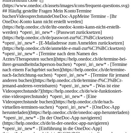
Hilfezentrum close ![]
(https://www.onedoc.ch/assets/images/icons/frequent-questions.svg)
## Häufig gestellte Fragen Mein KontoTermine
buchenVideosprechstundeOneDoc-AppMeine Termine - [Ihr
OneDoc-Konto kann nicht erstellt werden]
(https://help.onedoc.ch/de/ihr-onedoc-konto-kann-nicht-erstellt-
werden) *open\_in\_new* - [Passwort zurücksetzen]
(https://help.onedoc.ch/de/passwort-zur%C3%BCcksetzen)
*open\_in\_new* - [E-Mailadresse zum Anmelden zurücksetzen]
(https://help.onedoc.ch/de/anmelde-e-mail-zur%C3%BCcksetzen)
*open\_in\_new*
- [Termine nach dem Namen des
Arztes/Therapeuten suchen](https://help.onedoc.ch/de/termine-bei-
ihrer-gesundheitsfachperson-buchen) *open\_in\_new* - [Termine
nach einem Fachgebiet suchen](https://help.onedoc.ch/de/termine-
nach-fachrichtung-suchen) *open\_in\_new* - [Termine für jemand
anderen buchen](https://help.onedoc.ch/de/termine-f%C3%BCr-
jemand-anderen-vereinbaren) *open\_in\_new*
- [Was ist eine
Videosprechstunde?](https://help.onedoc.ch/de/wie-funktioniert-
eine-videosprechstunde) *open\_in\_new* - [Eine
Videosprechstunde buchen](https://help.onedoc.ch/de/nach-
virtuellen-terminen-suchen) *open\_in\_new*
- [OneDoc-App
herunterladen](https://help.onedoc.ch/de/onedoc-app-herunterladen)
*open\_in\_new* - [In der OneDoc-App navigieren]
(https://help.onedoc.ch/de/in-der-onedoc-app-navigieren)
*open\_in\_new* - [Einführung in die OneDoc-App]