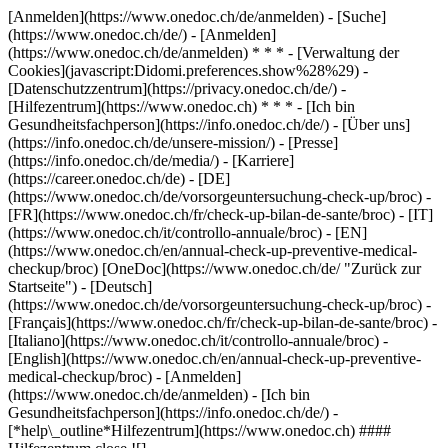
[Anmelden](https://www.onedoc.ch/de/anmelden) - [Suche]
(https://www.onedoc.ch/de/) - [Anmelden]
(https://www.onedoc.ch/de/anmelden) * * * - [Verwaltung der
Cookies](javascript:Didomi.preferences.show%28%29) -
[Datenschutzzentrum](https://privacy.onedoc.ch/de/) -
[Hilfezentrum](https://www.onedoc.ch) * * * - [Ich bin
Gesundheitsfachperson](https://info.onedoc.ch/de/) - [Über uns]
(https://info.onedoc.ch/de/unsere-mission/) - [Presse]
(https://info.onedoc.ch/de/media/) - [Karriere]
(https://career.onedoc.ch/de)
- [DE]
(https://www.onedoc.ch/de/vorsorgeuntersuchung-check-up/broc) -
[FR](https://www.onedoc.ch/fr/check-up-bilan-de-sante/broc) - [IT]
(https://www.onedoc.ch/it/controllo-annuale/broc) - [EN]
(https://www.onedoc.ch/en/annual-check-up-preventive-medical-
checkup/broc) [OneDoc](https://www.onedoc.ch/de/ "Zurück zur
Startseite") - [Deutsch]
(https://www.onedoc.ch/de/vorsorgeuntersuchung-check-up/broc) -
[Français](https://www.onedoc.ch/fr/check-up-bilan-de-sante/broc) -
[Italiano](https://www.onedoc.ch/it/controllo-annuale/broc) -
[English](https://www.onedoc.ch/en/annual-check-up-preventive-
medical-checkup/broc)
- [Anmelden]
(https://www.onedoc.ch/de/anmelden) - [Ich bin
Gesundheitsfachperson](https://info.onedoc.ch/de/)
-
[*help\_outline*Hilfezentrum](https://www.onedoc.ch) ####