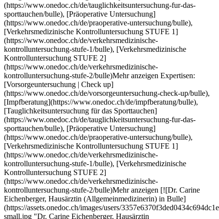
de/tauglichkeitsuntersuchung-fur-das-sporttauchen/bulle), [Präoperative Untersuchung](https://www.onedoc.ch/de/praoperative-untersuchung/bulle), [Verkehrsmedizinische Kontrolluntersuchung STUFE 1](https://www.onedoc.ch/de/verkehrsmedizinische-kontrolluntersuchung-stufe-1/bulle), [Verkehrsmedizinische Kontrolluntersuchung STUFE 2](https://www.onedoc.ch/de/verkehrsmedizinische-kontrolluntersuchung-stufe-2/bulle)Mehr anzeigen [![Dr. Carine Eichenberger, Hausärztin (Allgemeinmedizinerin) in Bulle](https://assets.onedoc.ch/images/users/3357e6370f3ded0434c694dc1e04c51154bb786c977bd56ae6ffafa34bff3996-small.jpg "Dr. Carine Eichenberger, Hausärztin (Allgemeinmedizinerin) in Bulle")](https://www.onedoc.ch/de/hausarztin-allgemeinmedizinerin/bulle/pcyhc/dr-carine-eichenberger) ### [Dr. Carine Eichenberger](https://www.onedoc.ch/de/hausarztin-allgemeinmedizinerin/bulle/pcyhc/dr-carine-eichenberger) ![Abzeichen, das ein verifiziertes Profil kennzeichnet](https://www.onedoc.ch/assets/images/icons/checkmark.svg) [Hausärztin (Allgemeinmedizinerin)](https://www.onedoc.ch/de/hausarzt-allgemeinmedizin/bulle) [Medbase Bulle](https://www.onedoc.ch/de/medizinische-praxis/bulle/ebcmj/medbase-bulle) Rue du Château-d'En-Bas 2 1630 Bulle ![Dr. Carine Eichenberger ist bei Medbase angeschlossen](https://assets.onedoc.ch/images/networks/logos/f5eeafeb3e2695f80dba6bfea4fc4a0c36c3323a83934f509b4377455dac4244-small.png) ![Patient mit Minuszeichen, der anzeigt, dass keine neuen Patienten angenommen werden](https://www.onedoc.ch/assets/images/icons/no-new-patients.svg)Akzeptiert keine neuen Patienten [Termin buchen](https://www.onedoc.ch/de/hausarztin-allgemeinmedizinerin/bulle/pcyhc/dr-carine-eichenberger) Expertisen:[Vorsorgeuntersuchung | Check up](https://www.onedoc.ch/de/vorsorgeuntersuchung-check-up/bulle), [Impfberatung](https://www.onedoc.ch/de/impfberatung/bulle), [Tauglichkeitsuntersuchung für das Sporttauchen](https://www.onedoc.ch/de/tauglichkeitsuntersuchung-fur-das-sporttauchen/bulle), [Präoperative Untersuchung](https://www.onedoc.ch/de/praoperative-untersuchung/bulle), [Verkehrsmedizinische Kontrolluntersuchung STUFE 1](https://www.onedoc.ch/de/verkehrsmedizinische-kontrolluntersuchung-stufe-1/bulle), [Verkehrsmedizinische Kontrolluntersuchung STUFE 2](https://www.onedoc.ch/de/verkehrsmedizinische-kontrolluntersuchung-stufe-2/bulle)Mehr anzeigen Expertisen:[Vorsorgeuntersuchung | Check up](https://www.onedoc.ch/de/vorsorgeuntersuchung-check-up/bulle), [Impfberatung](https://www.onedoc.ch/de/impfberatung/bulle), [Tauglichkeitsuntersuchung für das Sporttauchen](https://www.onedoc.ch/de/tauglichkeitsuntersuchung-fur-das-sporttauchen/bulle), [Präoperative Untersuchung](https://www.onedoc.ch/de/praoperative-untersuchung/bulle), [Verkehrsmedizinische Kontrolluntersuchung STUFE 1](https://www.onedoc.ch/de/verkehrsmedizinische-kontrolluntersuchung-stufe-1/bulle), [Verkehrsmedizinische Kontrolluntersuchung STUFE 2](https://www.onedoc.ch/de/verkehrsmedizinische-kontrolluntersuchung-stufe-2/bulle)Mehr anzeigen [![Dr. Mickaël Ransan, Hausarzt (Allgemeinmedizin) in Vaulruz](https://assets.onedoc.ch/images/users/1e703547de51b8124a581bfd7ed029f055d27126dd5e8d573dd2756a7130bf70-small.jpg "Dr. Mickaël Ransan, Hausarzt (Allgemeinmedizin) in Vaulruz")](https://www.onedoc.ch/de/hausarzt-allgemeinmedizin/vaulruz/pctwt/dr-mickael-ransan) ### [Dr. Mickaël Ransan](https://www.onedoc.ch/de/hausarzt-allgemeinmedizin/vaulruz/pctwt/dr-mickael-ransan) ![Abzeichen, das ein verifiziertes Profil kennzeichnet](https://www.onedoc.ch/assets/images/icons/checkmark.svg) [Hausarzt (Allgemeinmedizin)](https://www.onedoc.ch/de/hausarzt-allgemeinmedizin/vaulruz) Cabinet médical - Docteur Mickaël Ransan Grand-Rue 76 1627 Vaulruz ![Dr. Mickaël Ransan ist bei Réseau Delta angeschlossen](https://assets.onedoc.ch/images/networks/logos/bc7306ac026c686f85d463e96b3cb0053f7de03c9f7a5fae3aa7114a276838ea-small.png) ![Patient mit Pluszeichen, der anzeigt, dass neue Patienten angenommen werden](https://www.onedoc.ch/assets/images/icons/new-patients.svg)Akzeptiert neue Patienten [Termin buchen](https://www.onedoc.ch/de/hausarzt-allgemeinmedizin/vaulruz/pctwt/dr-mickael-ransan) Expertisen:[Vorsorgeuntersuchung | Check up](https://www.onedoc.ch/de/vorsorgeuntersuchung-check-up/vaulruz), [Reiseberatung](https://www.onedoc.ch/de/reiseberatung/vaulruz), [Verkehrsmedizinische Kontrolluntersuchung STUFE 1](https://www.onedoc.ch/de/verkehrsmedizinische-kontrolluntersuchung-stufe-1/vaulruz), [Verkehrsmedizinische Kontrolluntersuchung STUFE 2](https://www.onedoc.ch/de/verkehrsmedizinische-kontrolluntersuchung-stufe-2/vaulruz), [Nachtarbeitsuntersuchung](https://www.onedoc.ch/de/nachtarbeitsuntersuchung/vaulruz), [Grippe | Influenza | Grippesymptome | Schnupfen](https://www.onedoc.ch/de/grippe-influenza-grippesymptome-schnupfen/vaulruz), [Harnwegsinfektion | Zystitis | Blasenentzündung](https://www.onedoc.ch/de/harnwegsinfektion-zystitis-blasenentzundung/vaulruz), [Halsschmerzen | Angina](https://www.onedoc.ch/de/halsschmerzen-angina/vaulruz), [Hausärztlicher Notfall](https://www.onedoc.ch/de/hausarztlicher-notfall/vaulruz), [Hepatitis A/B Impfung](https://www.onedoc.ch/de/hepatitis-a-b-impfung/vaulruz), [Impfberatung](https://www.onedoc.ch/de/impfberatung/vaulruz), [Aktualisierung des Impfbuchs](https://www.onedoc.ch/de/aktualisierung-des-impfbuchs/vaulruz), [Zeckenimpfung (FSME)](https://www.onedoc.ch/de/zeckenimpfung-fsme/vaulruz), [Masern - Mumps - Röteln - Impfung (MMR)](https://www.onedoc.ch/de/masern-mumps-roteln-impfung-mmr/vaulruz), [Impfung gegen Tetanus - Diphtherie - Keuchhusten (DTP)](https://www.onedoc.ch/de/impfung-gegen-tetanus-diphtherie-keuchhusten-dtp/vaulruz)Mehr anzeigen Expertisen:[Vorsorgeuntersuchung | Check up](https://www.onedoc.ch/de/vorsorgeuntersuchung-check-up/vaulruz), [Reiseberatung](https://www.onedoc.ch/de/reiseberatung/vaulruz), [Verkehrsmedizinische Kontrolluntersuchung STUFE 1](https://www.onedoc.ch/de/verkehrsmedizinische-kontrolluntersuchung-stufe-1/vaulruz), [Verkehrsmedizinische Kontrolluntersuchung STUFE 2](https://www.onedoc.ch/de/verkehrsmedizinische-kontrolluntersuchung-stufe-2/vaulruz), [Nachtarbeitsuntersuchung](https://www.onedoc.ch/de/nachtarbeitsuntersuchung/vaulruz), [Grippe | Influenza | Grippesymptome | Schnupfen](https://www.onedoc.ch/de/grippe-influenza-grippesymptome-schnupfen/vaulruz), [Harnwegsinfektion | Zystitis | Blasenentzündung](https://www.onedoc.ch/de/harnwegsinfektion-zystitis-blasenentzundung/vaulruz), [Halsschmerzen | Angina](https://www.onedoc.ch/de/halsschmerzen-angina/vaulruz), [Hausärztlicher Notfall](https://www.onedoc.ch/de/hausarztlicher-notfall/vaulruz), [Hepatitis A/B Impfung](https://www.onedoc.ch/de/hepatitis-a-b-impfung/vaulruz), [Impfberatung](https://www.onedoc.ch/de/impfberatung/vaulruz), [Aktualisierung des Impfbuchs](https://www.onedoc.ch/de/aktualisierung-des-impfbuchs/vaulruz), [Zeckenimpfung (FSME)](https://www.onedoc.ch/de/zeckenimpfung-fsme/vaulruz), [Masern - Mumps - Röteln - Impfung (MMR)](https://www.onedoc.ch/de/masern-mumps-roteln-impfung-mmr/vaulruz), [Impfung gegen Tetanus - Diphtherie - Keuchhusten (DTP)](https://www.onedoc.ch/de/impfung-gegen-tetanus-diphtherie-keuchhusten-dtp/vaulruz)Mehr anzeigen [![Dr. Marie Pierre, Hausärztin (Allgemeinmedizinerin) in Treyvaux](https://assets.onedoc.ch/images/users/6f220a66cb52183ffa9542a055d7a44337fc30799989d547b7720fcfb6a2d535-small.jpg "Dr. Marie Pierre, Hausärztin (Allgemeinmedizinerin) in Treyvaux")](https://www.onedoc.ch/de/hausarztin-allgemeinmedizinerin/treyvaux/pc0wd/dr-marie-pierre) ### [Dr. Marie Pierre](https://www.onedoc.ch/de/hausarztin-allgemeinmedizinerin/treyvaux/pc0wd/dr-marie-pierre) ![Abzeichen, das ein verifiziertes Profil kennzeichnet](https://www.onedoc.ch/assets/images/icons/checkmark.svg) [Hausärztin (Allgemeinmedizinerin)](https://www.onedoc.ch/de/hausarzt-allgemeinmedizin/treyvaux) [Cabinet Médical de Treyvaux](https://www.onedoc.ch/de/medizinische-praxis/treyvaux/ebd77/cabinet-medical-de-treyvaux) Route d'Arconciel 3 1733 Treyvaux ![Dr. Marie Pierre ist bei Réseau Delta angeschlossen](https://assets.onedoc.ch/images/networks/logos/bc7306ac026c686f85d463e96b3cb0053f7de03c9f7a5fae3aa7114a276838ea-small.png) ![Patient mit Pluszeichen, der anzeigt, dass neue Patienten angenommen werden](https://www.onedoc.ch/assets/images/icons/new-patients.svg)Akzeptiert neue Patienten [Termin buchen](https://www.onedoc.ch/de/hausarztin-allgemeinmedizinerin/treyvaux/pc0wd/dr-marie-pierre) Expertisen:[Vorsorgeuntersuchung | Check up](https://www.onedoc.ch/de/vorsorgeuntersuchung-check-up/treyvaux), [Impfberatung](https://www.onedoc.ch/de/impfberatung/treyvaux), [Hausärztlicher Notfall](https://www.onedoc.ch/de/hausarztlicher-notfall/treyvaux), [Halsschmerzen | Angina](https://www.onedoc.ch/de/halsschmerzen-angina/treyvaux), [Harnwegsinfektion | Zystitis | Blasenentzündung](https://www.onedoc.ch/de/harnwegsinfektion-zystitis-blasenentzundung/treyvaux), [Grippe | Influenza | Grippesymptome | Schnupfen](https://www.onedoc.ch/de/grippe-influenza-grippesymptome-schnupfen/treyvaux)Mehr anzeigen Expertisen:[Vorsorgeuntersuchung | Check up](https://www.onedoc.ch/de/vorsorgeuntersuchung-check-up/treyvaux), [Impfberatung](https://www.onedoc.ch/de/impfberatung/treyvaux), [Hausärztlicher Notfall](https://www.onedoc.ch/de/hausarztlicher-notfall/treyvaux), [Halsschmerzen | Angina](https://www.onedoc.ch/de/halsschmerzen-angina/treyvaux), [Harnwegsinfektion | Zystitis | Blasenentzündung](https://www.onedoc.ch/de/harnwegsinfektion-zystitis-blasenentzundung/treyvaux), [Grippe | Influenza | Grippesymptome | Schnupfen](https://www.onedoc.ch/de/grippe-influenza-grippesymptome-schnupfen/treyvaux)Mehr anzeigen [![Dr. Ioana Tudor, Fachärztin für Allgemeine Innere Medizin in Hauterive](https://assets.onedoc.ch/images/users/6713519fa704e8f3b4e0a20dada5d467309eb79fe70f61e910502d8c6f03d0a8-small.png "Dr. Ioana Tudor, Fachärztin für Allgem