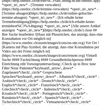
(https://help.onedoc.ch/de/einf%C3%BChrung-in-die-onedoc-app)
*open\_in\_new*
- [Termine verwalten](https://help.onedoc.ch/de/termine-verwalten) *open\_in\_new* - [Termine absagen](https://help.onedoc.ch/de/online-gebuchte-termine-absagen) *open\_in\_new* - [Ich erhalte keine Terminbestätigung](https://help.onedoc.ch/de/ich-erhalte-keine-terminbest%C3%A4tigung) *open\_in\_new* [Alle unsere Artikel anzeigen *open\_in\_new*](https://help.onedoc.ch/de/) close ## Ihre Suche bearbeiten ![Haus mit Pluszeichen, das anzeigt, dass eine Konsultation vor Ort möglich ist](https://www.onedoc.ch/assets/images/icons/on-site.svg) Vor Ort ![Kamera mit Play-Symbol, die anzeigt, dass eine Konsultation per Video aus der Ferne möglich ist](https://www.onedoc.ch/assets/images/icons/remote.svg) Virtuell Suche #### Fachrichtung #### Gesundheitsfachperson #### Einrichtung edit Vorsorgeuntersuchung | Check up in Broc tune Filter Neue Patienten*keyboard\_arrow\_down* - Zugelassen*check\_circle* Gesprochene Sprachen*keyboard\_arrow\_down* - Albanisch*check\_circle* - Arabisch*check\_circle* - Deutsch*check\_circle* - Englisch*check\_circle* - Französisch*check\_circle* - Griechisch*check\_circle* - Italienisch*check\_circle* - Kroatisch*check\_circle* - Portugiesisch*check\_circle* - Rumänisch*check\_circle* - Spanisch*check\_circle* - Tschechisch*check\_circle* - Vietnamesisch*check\_circle* Geschlecht*keyboard\_arrow\_down* - Weiblich*check\_circle* - Männlich*check\_circle* Netzwerk*keyboard\_arrow\_down* - Medbase*check\_circle* - Réseau Delta*check\_circle* Verfügbarkeit*keyboard\_arrow\_down* - Heute*check\_circle* - In den nächsten 3 Tagen*check\_circle* - In den nächsten 7 Tagen*check\_circle* - In den nächsten 14 Tagen*check\_circle* # __Vorsorgeuntersuchung | Check up__ in __Broc__: Buchen Sie heute Ihren Termin online ## 1 Ergebnis in Broc [![Dr. Boris Aurie, Hausarzt (Allgemeinmedizin) in Broc](https://assets.onedoc.ch/images/users/846a57f13a59aad5dd35623d10546472d36418737b0659602cdd00e71e6eaf5d-small.jpg "Dr. Boris Aurie, Hausarzt (Allgemeinmedizin) in Broc")](https://www.onedoc.ch/de/hausarzt-allgemeinmedizin/broc/pcwgn/dr-boris-aurie) ### [Dr. Boris Aurie](https://www.onedoc.ch/de/hausarzt-allgemeinmedizin/broc/pcwgn/dr-boris-aurie) ![Abzeichen, das ein verifiziertes Profil kennzeichnet](https://www.onedoc.ch/assets/images/icons/checkmark.svg) [Hausarzt (Allgemeinmedizin)](https://www.onedoc.ch/de/hausarzt-allgemeinmedizin/broc) Cabinet médical de Broc Rue du Moléson 9 1636 Broc ![Dr. Boris Aurie ist bei Réseau Delta angeschlossen](https://assets.onedoc.ch/images/networks/logos/bc7306ac026c686f85d463e96b3cb0053f7de03c9f7a5fae3aa7114a276838ea-small.png) ![Patient mit Minuszeichen, der anzeigt, dass keine neuen Patienten angenommen werden](https://www.onedoc.ch/assets/images/icons/no-new-patients.svg)Akzeptiert keine neuen Patienten [Termin buchen](https://www.onedoc.ch/de/hausarzt-allgemeinmedizin/broc/pcwgn/dr-boris-aurie) Expertisen: Vorsorgeuntersuchung | Check up, [Hausärztlicher Notfall](https://www.onedoc.ch/de/hausarztlicher-notfall/broc), [Reiseberatung](https://www.onedoc.ch/de/reiseberatung/broc), [Nachtarbeitsuntersuchung](https://www.onedoc.ch/de/nachtarbeitsuntersuchung/broc), [Verkehrsmedizinische Kontrolluntersuchung STUFE 1](https://www.onedoc.ch/de/verkehrsmedizinische-kontrolluntersuchung-stufe-1/broc), [Verkehrsmedizinische Kontrolluntersuchung STUFE 2](https://www.onedoc.ch/de/verkehrsmedizinische-kontrolluntersuchung-stufe-2/broc)Mehr anzeigen *chevron\_left* Di. 04 Aug. *chevron\_right* Mehr Termine anzeigen *error\_outline* Beim Laden der Verfügbarkeiten ist ein Fehler aufgetreten [Erneut versuchen](https://www.onedoc.ch) Expertisen: Vorsorgeuntersuchung | Check up, [Hausärztlicher Notfall](https://www.onedoc.ch/de/hausarztlicher-notfall/broc), [Reiseberatung](https://www.onedoc.ch/de/reiseberatung/broc), [Nachtarbeitsuntersuchung](https://www.onedoc.ch/de/nachtarbeitsuntersuchung/broc), [Verkehrsmedizinische Kontrolluntersuchung STUFE 1](https://www.onedoc.ch/de/verkehrsmedizinische-kontrolluntersuchung-stufe-1/broc), [Verkehrsmedizinische Kontrolluntersuchung STUFE 2](https://www.onedoc.ch/de/verkehrsmedizinische-kontrolluntersuchung-stufe-2/broc)Mehr anzeigen ## __Vorsorgeuntersuchung | Check up__ in der Umgebung von __Broc__: Andere Gesundheitsfachpersonen können Online gebucht werden [![Dr. Léa Kik, Praktische Ärztin in Bulle](https://assets.onedoc.ch/images/users/470b9de6e3b28f9b8045ca7b2e97d9c12de5bddaad6727705f0aca900124d7a7-small.png "Dr. Léa Kik, Praktische Ärztin in Bulle")](https://www.onedoc.ch/de/hausarztin-allgemeinmedizinerin/bulle/pc4fd/dr-lea-kik) ### [Dr. Léa Kik](https://www.onedoc.ch/de/hausarztin-allgemeinmedizinerin/bulle/pc4fd/dr-lea-kik) ![Abzeichen, das ein verifiziertes Profil kennzeichnet](https://www.onedoc.ch/assets/images/icons/checkmark.svg) [Praktische Ärztin](https://www.onedoc.ch/de/hausarzt-allgemeinmedizin/bulle) [Centre Médical des Tilleuls](https://www.onedoc.ch/de/medizinisches-zentrum/bulle/ebfhg/centre-medical-des-tilleuls) Rue de l'Ancien Comté 93 1635 Bulle ![Patient mit Minuszeichen, der anzeigt, dass keine neuen Patienten angenommen werden](https://www.onedoc.ch/assets/images/icons/no-new-patients.svg)Akzeptiert keine neuen Patienten [Termin buchen](https://www.onedoc.ch/de/hausarztin-allgemeinmedizinerin/bulle/pc4fd/dr-lea-kik) Expertisen:[Vorsorgeuntersuchung | Check up](https://www.onedoc.ch/de/vorsorgeuntersuchung-check-up/bulle), [Hausärztlicher Notfall](https://www.onedoc.ch/de/hausarztlicher-notfall/bulle)Mehr anzeigen *chevron\_left* Di. 04 Aug. *chevron\_right* Mehr Termine anzeigen *error\_outline* Beim Laden der Verfügbarkeiten ist ein Fehler aufgetreten [Erneut versuchen](https://www.onedoc.ch) Expertisen:[Vorsorgeuntersuchung | Check up](https://www.onedoc.ch/de/vorsorgeuntersuchung-check-up/bulle), [Hausärztlicher Notfall](https://www.onedoc.ch/de/hausarztlicher-notfall/bulle)Mehr anzeigen [![Dr. Jean-Christophe Leclère, Hausarzt (Allgemeinmedizin) in Galmiz](https://assets.onedoc.ch/images/users/c03db76025b0daf185b8f45f68f571035bfa08141ca751465988f2e7c53f2444-small.png "Dr. Jean-Christophe Leclère, Hausarzt (Allgemeinmedizin) in Galmiz")](https://www.onedoc.ch/de/hausarzt-allgemeinmedizin/galmiz/p619/dr-jean-christophe-leclere) ### [Dr. Jean-Christophe Leclère](https://www.onedoc.ch/de/hausarzt-allgemeinmedizin/galmiz/p619/dr-jean-christophe-leclere) ![Abzeichen, das ein verifiziertes Profil kennzeichnet](https://www.onedoc.ch/assets/images/icons/checkmark.svg) [Hausarzt (Allgemeinmedizin)](https://www.onedoc.ch/de/hausarzt-allgemeinmedizin/galmiz) [Cabinet médical Les Myosotis](https://www.onedoc.ch/de/gruppenpraxis/galmiz/es1y/cabinet-medical-les-myosotis) Riau de la Maula 15 1637 Galmiz ![Dr. Jean-Christophe Leclère ist bei Réseau Delta angeschlossen](https://assets.onedoc.ch/images/networks/logos/bc7306ac026c686f85d463e96b3cb0053f7de03c9f7a5fae3aa7114a276838ea-small.png) ![Patient mit Pluszeichen, der anzeigt, dass neue Patienten angenommen werden](https://www.onedoc.ch/assets/images/icons/new-patients.svg)Akzeptiert neue Patienten [Termin buchen](https://www.onedoc.ch/de/hausarzt-allgemeinmedizin/galmiz/p619/dr-jean-christophe-leclere) Expertisen:[Vorsorgeuntersuchung | Check up](https://www.onedoc.ch/de/vorsorgeuntersuchung-check-up/galmiz), [Blutentnahme für Check up | Blutanalyse für Check up](https://www.onedoc.ch/de/blutentnahme-fur-check-up-blutanalyse-fur-check-up/galmiz), [Verkehrsmedizinische Kontrolluntersuchung STUFE 1](https://www.onedoc.ch/de/verkehrsmedizinische-kontrolluntersuchung-stufe-1/galmiz), [Langzeit-Blutdruck | 24h Blutdruckmessung](https://www.onedoc.ch/de/langzeit-blutdruck-24h-blutdruckmessung/galmiz), [Schlafstörungen | Schlafprobleme](https://www.onedoc.ch/de/schlafstorungen-schlafprobleme/galmiz)Mehr anzeigen *chevron\_left* Di. 04 Aug. *chevron\_right* Mehr Termine anzeigen *error\_outline* Beim Laden der Verfügbarkeiten ist ein Fehler aufgetreten [Erneut versuchen](https://www.onedoc.ch) Expertisen:[Vorsorgeuntersuchung | Check up](https://www.onedoc.ch/de/vorsorgeuntersuchung-check-up/galmiz), [Blutentnahme für Check up | Blutanalyse für Check up](https://www.onedoc.ch/de/blutentnahme-fur-check-up-blutanalyse-fur-check-up/galmiz), [Verkehrsmedizinische Kontrolluntersuchung STUFE 1](https://www.onedoc.ch/de/verkehrsmedizinische-kontrolluntersuchung-stufe-1/galmiz), [Langzeit-Blutdruck | 24h Blutdruckmessung](https://www.onedoc.ch/de/langzeit-blutdruck-24h-blutdruckmessung/galmiz), [Schlafstörungen | Schlafprobleme](https://www.onedoc.ch/de/schlafstorungen-schlafprobleme/galmiz)Mehr anzeigen [![Dr. Orane Addor, Praktische Ärztin in Bulle](https://assets.onedoc.ch/images/users/448a1c607212818de9504381411e89d712a46fce95db48b33a6b4c8f5a21432a-small.png "Dr. Orane Addor, Praktische Ärztin in Bulle")](https://www.onedoc.ch/de/hausarztin-allgemeinmedizinerin/bulle/pc4fc/dr-orane-addor) ### [Dr. Orane Addor](https://www.onedoc.ch/de/hausarztin-allgemeinmedizinerin/bulle/pc4fc/dr-orane-addor) ![Abzeichen, das ein verifiziertes Profil kennzeichnet](https://www.onedoc.ch/assets/images/icons/checkmark.svg) [Praktische Ärztin](https://www.onedoc.ch/de/hausarzt-allgemeinmedizin/bulle) [Centre Médical des Tilleuls](https://www.onedoc.ch/de/medizinisches-zentrum/bulle/ebfhg/centre-medical-des-tilleuls) Rue de l'Ancien Comté 93 1635 Bulle ![Patient mit Pluszeichen, der anzeigt, dass neue Patienten angenommen werden](https://www.onedoc.ch/assets/images/icons/new-patients.svg)Akzeptiert neue Patienten [Termin buchen](https://www.onedoc.ch/de/hausarztin-allgemeinmedizinerin/bulle/pc4fc/dr-orane-addor) Expertisen:[Vorsorgeuntersuchung | Check up](https://www.onedoc.ch/de/vorsorgeuntersuchung-check-up/bulle), [Hausärztlicher Notfall](https://www.onedoc.ch/de/hausarztlicher-notfall/bulle)Mehr anzeigen Expertisen:[Vorsorgeuntersuchung | Check up](https://www.onedoc.ch/de/vorsorgeuntersuchung-check-up