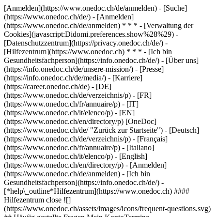
[Anmelden](https://www.onedoc.ch/de/anmelden) - [Suche]
(https://www.onedoc.ch/de/) - [Anmelden]
(https://www.onedoc.ch/de/anmelden) * * * - [Verwaltung der
Cookies](javascript:Didomi.preferences.show%28%29) -
[Datenschutzzentrum](https://privacy.onedoc.ch/de/) -
[Hilfezentrum](https://www.onedoc.ch) * * * - [Ich bin
Gesundheitsfachperson](https://info.onedoc.ch/de/) - [Über uns]
(https://info.onedoc.ch/de/unsere-mission/) - [Presse]
(https://info.onedoc.ch/de/media/) - [Karriere]
(https://career.onedoc.ch/de)
- [DE]
(https://www.onedoc.ch/de/verzeichnis/p) - [FR]
(https://www.onedoc.ch/fr/annuaire/p) - [IT]
(https://www.onedoc.ch/it/elenco/p) - [EN]
(https://www.onedoc.ch/en/directory/p) [OneDoc]
(https://www.onedoc.ch/de/ "Zurück zur Startseite") - [Deutsch]
(https://www.onedoc.ch/de/verzeichnis/p) - [Français]
(https://www.onedoc.ch/fr/annuaire/p) - [Italiano]
(https://www.onedoc.ch/it/elenco/p) - [English]
(https://www.onedoc.ch/en/directory/p)
- [Anmelden]
(https://www.onedoc.ch/de/anmelden) - [Ich bin
Gesundheitsfachperson](https://info.onedoc.ch/de/)
-
[*help\_outline*Hilfezentrum](https://www.onedoc.ch) ####
Hilfezentrum close ![]
(https://www.onedoc.ch/assets/images/icons/frequent-questions.svg)