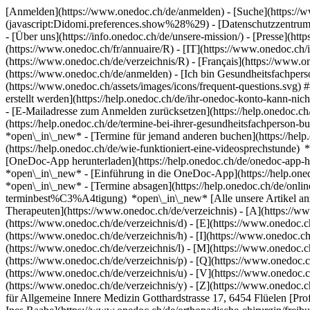
[Anmelden](https://www.onedoc.ch/de/anmelden) - [Suche](https://w
(javascript:Didomi.preferences.show%28%29) - [Datenschutzzentrum](h
- [Über uns](https://info.onedoc.ch/de/unsere-mission/) - [Presse](http
(https://www.onedoc.ch/fr/annuaire/R) - [IT](https://www.onedoc.ch/
(https://www.onedoc.ch/de/verzeichnis/R) - [Français](https://www.on
(https://www.onedoc.ch/de/anmelden) - [Ich bin Gesundheitsfachperso
(https://www.onedoc.ch/assets/images/icons/frequent-questions.sv
erstellt werden](https://help.onedoc.ch/de/ihr-onedoc-konto-kann-n
- [E-Mailadresse zum Anmelden zurücksetzen](https://help.onedoc
(https://help.onedoc.ch/de/termine-bei-ihrer-gesundheitsfachperson
*open\_in\_new* - [Termine für jemand anderen buchen](https://h
(https://help.onedoc.ch/de/wie-funktioniert-eine-videosprechstunde
[OneDoc-App herunterladen](https://help.onedoc.ch/de/onedoc-app-h
*open\_in\_new* - [Einführung in die OneDoc-App](https://help.