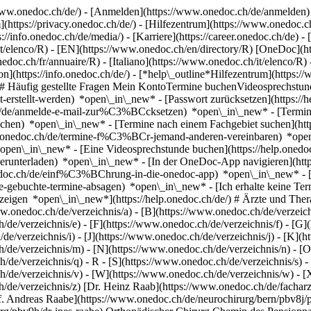
ww.onedoc.ch/de/) - [Anmelden](https://www.onedoc.ch/de/anmelden) 
ttps://privacy.onedoc.ch/de/) - [Hilfezentrum](https://www.onedoc.ch) 
s://info.onedoc.ch/de/media/) - [Karriere](https://career.onedoc.ch/de)
- 
it/elenco/R) - [EN](https://www.onedoc.ch/en/directory/R) [OneDoc](ht
edoc.ch/fr/annuaire/R) - [Italiano](https://www.onedoc.ch/it/elenco/R)
n](https://info.onedoc.ch/de/)
- [*help\_outline*Hilfezentrum](https:/
g) ## Häufig gestellte Fragen Mein KontoTermine buchenVideosprech
icht-erstellt-werden) *open\_in\_new* - [Passwort zurücksetzen](htt
.ch/de/anmelde-e-mail-zur%C3%BCcksetzen) *open\_in\_new*
- [Termi
-buchen) *open\_in\_new* - [Termine nach einem Fachgebiet suchen](ht
elp.onedoc.ch/de/termine-f%C3%BCr-jemand-anderen-vereinbaren) *op
) *open\_in\_new* - [Eine Videosprechstunde buchen](https://help.one
erunterladen) *open\_in\_new* - [In der OneDoc-App navigieren](http
onedoc.ch/de/einf%C3%BChrung-in-die-onedoc-app) *open\_in\_new*
- [Termine verwalten](https://help.onedoc.ch/de/termine-verwalten) *open\_in\_new* - [Termine absagen](https://help.onedoc.ch/de/online-gebuchte-termine-absagen) *open\_in\_new* - [Ich erhalte keine Terminbestätigung](https://help.onedoc.ch/de/ich-erhalte-keine-terminbest%C3%A4tigung) *open\_in\_