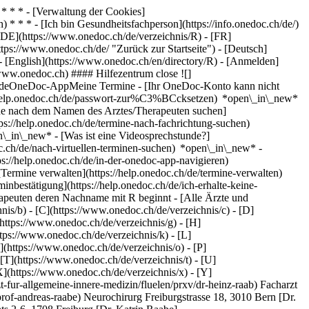
* * * - [Verwaltung der Cookies]
* * * - [Ich bin Gesundheitsfachperson](https://info.onedoc.ch/de/)
[DE](https://www.onedoc.ch/de/verzeichnis/R) - [FR]
tps://www.onedoc.ch/de/ "Zurück zur Startseite") - [Deutsch]
 - [English](https://www.onedoc.ch/en/directory/R)
- [Anmelden]
/www.onedoc.ch) #### Hilfezentrum close ![]
stundeOneDoc-AppMeine Termine - [Ihr OneDoc-Konto kann nicht
ps://help.onedoc.ch/de/passwort-zur%C3%BCcksetzen) *open\_in\_new*
ne nach dem Namen des Arztes/Therapeuten suchen]
tps://help.onedoc.ch/de/termine-nach-fachrichtung-suchen)
en\_in\_new*
- [Was ist eine Videosprechstunde?]
doc.ch/de/nach-virtuellen-terminen-suchen) *open\_in\_new*
-
s://help.onedoc.ch/de/in-der-onedoc-app-navigieren)
new* [Alle unsere Artikel anzeigen *open\_in\_new*](https://help.onedoc.ch/de/) # Ärzte und Therapeuten deren Nachname mit R beginnt - [Alle Ärzte und Therapeuten](https://www.onedoc.ch/de/verzeichnis) - [A](https://www.onedoc.ch/de/verzeichnis/a) - [B](https://www.onedoc.ch/de/verzeichnis/b) - [C](https://www.onedoc.ch/de/verzeichnis/c) - [D](https://www.onedoc.ch/de/verzeichnis/d) - [E](https://www.onedoc.ch/de/verzeichnis/e) - [F](https://www.onedoc.ch/de/verzeichnis/f) - [G](https://www.onedoc.ch/de/verzeichnis/g) - [H](https://www.onedoc.ch/de/verzeichnis/h) - [I](https://www.onedoc.ch/de/verzeichnis/i) - [J](https://www.onedoc.ch/de/verzeichnis/j) - [K](https://www.onedoc.ch/de/verzeichnis/k) - [L](https://www.onedoc.ch/de/verzeichnis/l) - [M](https://www.onedoc.ch/de/verzeichnis/m) - [N](https://www.onedoc.ch/de/verzeichnis/n) - [O](https://www.onedoc.ch/de/verzeichnis/o) - [P](https://www.onedoc.ch/de/verzeichnis/p) - [Q](https://www.onedoc.ch/de/verzeichnis/q) - R - [S](https://www.onedoc.ch/de/verzeichnis/s) - [T](https://www.onedoc.ch/de/verzeichnis/t) - [U](https://www.onedoc.ch/de/verzeichnis/u) - [V](https://www.onedoc.ch/de/verzeichnis/v) - [W](https://www.onedoc.ch/de/verzeichnis/w) - [X](https://www.onedoc.ch/de/verzeichnis/x) - [Y](https://www.onedoc.ch/de/verzeichnis/y) - [Z](https://www.onedoc.ch/de/verzeichnis/z) [Dr. Heinz Raab](https://www.onedoc.ch/de/facharzt-fur-allgemeine-innere-medizin/fluelen/prxv/dr-heinz-raab) Facharzt für Allgemeine Innere Medizin Gotthardstrasse 17, 6454 Flüelen [Prof. Andreas Raabe](https://www.onedoc.ch/de/neurochirurg/bern/pbv8j/prof-andreas-raabe) Neurochirurg Freiburgstrasse 18, 3010 Bern [Dr. Ines Raabe](https://www.onedoc.ch/de/orthopadische-chirurgin/freiburg/pbv9h/dr-ines-raabe) Orthopädischer Chirurg Chemin des Pensionnats 2-6, 1708 Freiburg [Dr. Katrin Raabe](https://www.onedoc.ch/de/gynakologin-frauenarztin-und-geburtshelferin/bern/pcpil/dr-katrin-raabe) Gynäkologe (Frauenarzt und Geburtshelfer) Bremgartenstrasse 117, 3012 Bern [Dr. Katrin Raabe](https://www.onedoc.ch/de/gynakologin-frauenarztin-und-geburtshelferin/burgdorf/p3qp/dr-katrin-raabe) Gynäkologe (Frauenarzt und Geburtshelfer) Bahnhofstrasse 15, 3400 Burgdorf [Dr. Wulf Günter Raabe](https://www.onedoc.ch/de/anasthesiologe/riggisberg/pbv8k/dr-wulf-gunter-raabe) Anästhesiologe Eyweg 2, 3132 Riggisberg [Dr. Emmanuel Raad](https://www.onedoc.ch/de/chirurg/genf/pcp0x/dr-emmanuel-raad) Chirurg Rue de Chantepoulet 10, 1201 Genf [Dr. Emmanuel Raad](https://www.onedoc.ch/de/chirurg/genf/pcnyv/dr-emmanuel-raad) Chirurg Rue du Rhône 118, 1204 Genf [Dr. Ilona Raad](https://www.onedoc.ch/de/psychiaterin/lausanne/pcttt/dr-ilona-raad) Psychiater Avenue Villamont 19, 1005 Lausanne [Dr. Andrea Raaflaub](https://www.onedoc.ch/de/facharztin-fur-allgemeine-innere-medizin/thun/pbur1/dr-andrea-raaflaub) Facharzt für Allgemeine Innere Medizin Krankenhausstrasse 12, 3600 Thun [Dr. Maja Rabaeus](https://www.onedoc.ch/de/psychiaterin/genf/plf/dr-maja-rabaeus) Psychiater Avenue Henri-Dunant 11, 1205 Genf [Dr. Manuela Rabaglio-Poretti](https://www.onedoc.ch/de/onkologin/bern/p3qr/dr-manuela-rabaglio-poretti) Onkologe Lory-Haus, Freiburgstrasse 41G, 3010 Bern [Dr. Solveig Rabe](https://www.onedoc.ch/de/arbeitsmedizinerin/basel/puyi/dr-solveig-rabe) Arbeitsmediziner Grenzacherstrasse 124, 4058 Basel [Dr. Nouria Rabehi](https://www.onedoc.ch/de/psychiaterin/genf/p7y8/dr-nouria-rabehi) Psychiater Rue de Lyon 89-91, 1203 Genf [Dr. Christoph Räber](https://www.onedoc.ch/de/psychiater/wetzikon/pbmmu/dr-christoph-raber) Psychiater Kastellstrasse 1, 8623 Wetzikon [Dr. Laura Räber](https://www.onedoc.ch/de/onkologin/zurich/pb2b3/dr-laura-raber) Onkologe Birmensdorferstrasse 497, 8063 Zürich [Prof. Lorenz Räber](https://www.onedoc.ch/de/kardiologe/bern/pbu0l/prof-lorenz-raber) Kardiologe Tiefenaustrasse 112, 3004 Bern [Prof. Lorenz Räber](https://www.onedoc.ch/de/kardiologe/bern/pbu0k/prof-lorenz-raber) Kardiologe Freiburgstrasse 18, 3010 Bern [Dr. Miro Räber](https://www.onedoc.ch/de/allergologe-und-immunologe/zurich/pbmmz/dr-miro-raber) Allergologe und Immunologe Häldeliweg 4, 8044 Zürich [Dr. Silas Timon Räber](https://www.onedoc.ch/de/zahnarzt/laax/pqyr/dr-silas-timon-raber) Zahnarzt Via Cons 1, 7031 Laax [Frau Helena Räber-Grossen](https://www.onedoc.ch/de/physiotherapeutin/ebertswil/pnux/helena-raber-grossen) Physiotherapeut Hirzwangen 1, 8925 Ebertswil [Dr. Carole Rabetokotany](https://www.onedoc.ch/de/hausarztin-allgemeinmedizinerin/genf/pc3sn/dr-carole-rabetokotany) Hausarzt (Allgemeinmedizin) Quai du Seujet 14, 1201 Genf [Dr. Marie-Anne Rabetokotany](https://www.onedoc.ch/de/psychiaterin/biel/p3qt/dr-marie-anne-rabetokotany) Psychiater Pont-du-Moulin 14, 2502 Biel [Dr. med. Anis Rabhi](https://www.onedoc.ch/de/zahnarzt/martigny/pcql1/dr-med-anis-rabhi) Zahnarzt Avenue de Fully 53, 1920 Martigny [Dr. Ana Marta Rabiais Catarino](https://www.onedoc.ch/de/psychiaterin/marin-epagnier/pbbez/dr-ana-marta-rabiais-catarino) Psychiater Préfargier, 2074 Marin-Epagnier [Dr. Paul Alexandre Rabineau](https://www.onedoc.ch/de/augenarzt/vevey/pbiix/dr-paul-alexandre-rabineau) Augenarzt Rue du Lac 39, 1800 Vevey [Dr. med. Mark Rabinovich](https://www.onedoc.ch/de/augenarzt/sitten/pc12i/dr-med-mark-rabinovich) Augenarzt Avenue du Midi 14, 1950 Sitten [Dr. med. Mark Rabinovich](https://www.onedoc.ch/de/augenarzt/siders/pc12e/dr-med-mark-rabinovich) Augenarzt Rue du Bourg 3, 3960 Siders [Dr. med. Miriam Rabl](https://www.onedoc.ch/de/neurologin/zurich/pc2lu/dr-med-miriam-rabl) Neurologe Seefeldstrasse 214, 8008 Zürich [Dr. Dominic Räbsamen](https://www.onedoc.ch/de/anasthesiologe/rheinfelden/pbs1d/dr-dominic-rabsamen) Anästhesiologe Riburgerstrasse 12, 4310 Rheinfelden [Dr. Marc Raby](https://www.onedoc.ch/de/zahnarzt/flawil/pqys/dr-marc-raby) Zahnarzt Bahnhofstrasse 27, 9230 Flawil [Dr. Olivier Raccaud](https://www.onedoc.ch/de/rheumatologe/epalinges/pcsdr/dr-olivier-raccaud) Rheumatologe Route de la Corniche 1, 1066 Epalinges [Dr. Olivier Raccaud](https://www.onedoc.ch/de/rheumatologe/lausanne/pb1x7/dr-olivier-raccaud) Rheumatologe Avenue Vinet 30, 1004 Lausanne [Frau Marion Rachex](https://www.onedoc.ch/de/sophrologin/genf/pcyhw/marion-rachex) Sophrologe Rue Ernest-Bloch 56, 1207 Genf [Dr. Klaus Rachfahl](https://www.onedoc.ch/de/anasthesiologe/zurich/pbmm5/dr-klaus-rachfahl) Anästhesiologe Gutstrasse 53, 8055 Zürich [Dr. Fady Rachid](https://www.onedoc.ch/de/psychiater/genf/pbhn/dr-fady-rachid) Psychiater Place de la Fusterie 7, 1204 Genf [Frau Nadine Rachmühl](https://www.onedoc.ch/de/physiotherapeutin/zurich/pb5qt/nadine-rachmuhl) Physiotherapeut Löwenstrasse 29, 8001 Zürich [Dr. Razvan George Racila](https://www.onedoc.ch/de/hamatologe/wetzikon/pb3io/dr-razvan-george-racila) Hämatologe Spitalstrasse 66, 8620 Wetzikon [Frau Anaëlle Racine](https://www.onedoc.ch/de/medizinische-masseurin-massage/arbaz/pcufz/anaelle-racine) Medizinischer Masseur (Massage) Rue de la Lessière 12a, 1974 Arbaz [Frau Anaëlle Racine](https://www.onedoc.ch/de/medizinische-masseurin-massage/sitten/pc27f/anaelle-racine) Medizinischer Masseur (Massage) Route des Joncs 103, 1958 Sitten [Dr. Charles Racine](https://www.onedoc.ch/de/facharzt-fur-allgemeine-innere-medizin/chatelaine/p838/dr-charles-racine) Facharzt für Allgemeine Innere Medizin Avenue de Châtelaine 60-62, 1219 Châtelaine [Dr. Charles Racine](https://www.onedoc.ch/de/facharzt-fur-allgemeine-innere-medizin/lausanne/pbxex/dr-charles-racine) Facharzt für Allgemeine Innere Medizin Avenue d'Ouchy 31, 1006 Lausanne [Dr. Charles Racine](https://www.onedoc.ch/de/facharzt-fur-allgemeine-innere-medizin/lausanne/phx1/dr-charles-racine) Facharzt für Allgemeine Innere Medizin Avenue d'Ouchy 14, 1006 Lausanne [Dr. Charles Racine](https://www.onedoc.ch/de/facharzt-fur-allgemeine-innere-medizin/lausanne/pbxey/dr-charles-racine) Facharzt für Allgemeine Innere Medizin Avenue Vinet 30, 1004 Lausanne [Frau Lou Racine](https://www.onedoc.ch/de/podologin/val-de-ruz/pcrl3/lou-racine) Podologe Rue de Pommeret 3, 2053 Val-de-Ruz [Dr. Michaël Racine](https://www.onedoc.ch/de/chirurg/freiburg/pbwgv/dr-michael-racine) Chirurg Chemin des Pensionnats 2-6, 1708 Freiburg [Dr. Sandrine Racine-Abou-Sleiman](https://www.onedoc.ch/de/psychiaterin/jouxtens-mezery/pidd/dr-sandrine-racine-abou-sleiman) Psychiater Route de Cossonay 17, 1008 Jouxtens-Mézery [Dr. Laurence Racine-Parret](https://www.onedoc.ch/de/intensivmedizinerin/lausanne/pbymf/dr-laurence-racine-parret) Intensivmediziner Rue du Bugnon 46, 1011 Lausanne [Dr. Laurence Racine-Parret](https://www.onedoc.ch/de/intensivmedizinerin/neuenburg/pbyme/dr-laurence-racine-parret) Intensivmediziner Rue de la Maladière 45, 2000 Neuenburg [Dr. Muriel Racine Rivier](https://www.onedoc.ch/de/kinder-und-jugendpsychiaterin/neuenburg/pfbo/dr-muriel-racine-rivier) Kinder- und Jugendpsychiater Rue St-Honoré 12, 2000 Neuenburg [Dr. Martine Racine-Savouré](https://www.onedoc.ch/de/hausarztin-allgemeinmedizinerin/la-chaux-de-fonds/pfb4/dr-martine-racine-savoure) Hausarzt (Allgemeinmedizin) Avenue Léopold-Robert 9, 2300 La Chaux-de-Fonds [Dr. Justina Rackauskaite](https://www.onedoc.ch/de/psychiaterin/luzern/pbada/dr-justina-rackauskaite) Psychiater Areal Kantonsspital 11, 6004 Luzern [Dr. Guillaume Racloz](https://www.onedoc.ch/de/orthopadischer-chirurg/neuenburg/pbyp4/dr-guillaume-racloz) Orthopädischer Chirurg Rue de la Maladière 45, 2000 Neuenburg [Frau Ioana Racovitza](https://www.onedoc.ch/de/anasthesiologin/liestal/pb7xm/ioana-racov