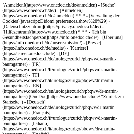
[Anmelden](https://www.onedoc.ch/de/anmelden) - [Suche]
(https://www.onedoc.ch/de/) - [Anmelden]
(https://www.onedoc.ch/de/anmelden) * * * - [Verwaltung der
Cookies](javascript:Didomi.preferences.show%28%29) -
[Datenschutzzentrum](https://privacy.onedoc.ch/de/) -
[Hilfezentrum](https://www.onedoc.ch) * * * - [Ich bin
Gesundheitsfachperson](https://info.onedoc.ch/de/) - [Über uns]
(https://info.onedoc.ch/de/unsere-mission/) - [Presse]
(https://info.onedoc.ch/de/media/) - [Karriere]
(https://career.onedoc.ch/de)
- [DE]
(https://www.onedoc.ch/de/urologe/zurich/pbqwv/dr-martin-
baumgartner) - [FR]
(https://www.onedoc.ch/fr/urologue/zurich/pbqwv/dr-martin-
baumgartner) - [IT]
(https://www.onedoc.ch/it/urologo/zurigo/pbqwv/dr-martin-
baumgartner) - [EN]
(https://www.onedoc.ch/en/urologist/zurich/pbqwv/dr-martin-
baumgartner) [OneDoc](https://www.onedoc.ch/de/ "Zurück zur
Startseite") - [Deutsch]
(https://www.onedoc.ch/de/urologe/zurich/pbqwv/dr-martin-
baumgartner) - [Français]
(https://www.onedoc.ch/fr/urologue/zurich/pbqwv/dr-martin-
baumgartner) - [Italiano]
(https://www.onedoc.ch/it/urologo/zurigo/pbqwv/dr-martin-