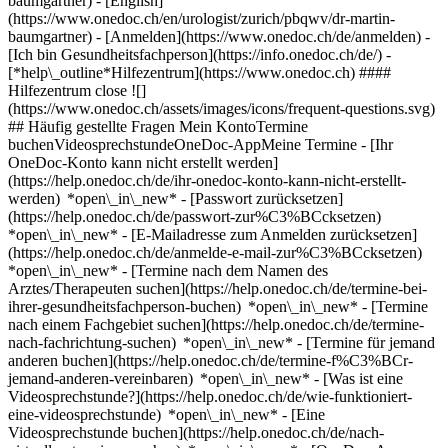
baumgartner) - [English]
(https://www.onedoc.ch/en/urologist/zurich/pbqwv/dr-martin-
baumgartner)
- [Anmelden](https://www.onedoc.ch/de/anmelden) -
[Ich bin Gesundheitsfachperson](https://info.onedoc.ch/de/)
-
[*help\_outline*Hilfezentrum](https://www.onedoc.ch) ####
Hilfezentrum close ![]
(https://www.onedoc.ch/assets/images/icons/frequent-questions.svg)
## Häufig gestellte Fragen Mein KontoTermine
buchenVideosprechstundeOneDoc-AppMeine Termine - [Ihr
OneDoc-Konto kann nicht erstellt werden]
(https://help.onedoc.ch/de/ihr-onedoc-konto-kann-nicht-erstellt-
werden) *open\_in\_new* - [Passwort zurücksetzen]
(https://help.onedoc.ch/de/passwort-zur%C3%BCcksetzen)
*open\_in\_new* - [E-Mailadresse zum Anmelden zurücksetzen]
(https://help.onedoc.ch/de/anmelde-e-mail-zur%C3%BCcksetzen)
*open\_in\_new*
- [Termine nach dem Namen des
Arztes/Therapeuten suchen](https://help.onedoc.ch/de/termine-bei-
ihrer-gesundheitsfachperson-buchen) *open\_in\_new* - [Termine
nach einem Fachgebiet suchen](https://help.onedoc.ch/de/termine-
nach-fachrichtung-suchen) *open\_in\_new* - [Termine für jemand
anderen buchen](https://help.onedoc.ch/de/termine-f%C3%BCr-
jemand-anderen-vereinbaren) *open\_in\_new*
- [Was ist eine
Videosprechstunde?](https://help.onedoc.ch/de/wie-funktioniert-
eine-videosprechstunde) *open\_in\_new* - [Eine
Videosprechstunde buchen](https://help.onedoc.ch/de/nach-