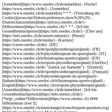
[Anmelden](https://www.onedoc.ch/de/anmelden) - [Suche]
(https://www.onedoc.ch/de/) - [Anmelden]
(https://www.onedoc.ch/de/anmelden) * * * - [Verwaltung der
Cookies](javascript:Didomi.preferences.show%28%29) -
[Datenschutzzentrum](https://privacy.onedoc.ch/de/) -
[Hilfezentrum](https://www.onedoc.ch) * * * - [Ich bin
Gesundheitsfachperson](https://info.onedoc.ch/de/) - [Über uns]
(https://info.onedoc.ch/de/unsere-mission/) - [Presse]
(https://info.onedoc.ch/de/media/) - [Karriere]
(https://career.onedoc.ch/de)
- [DE]
(https://www.onedoc.ch/de/sportphysiotherapeut/gland) - [FR]
(https://www.onedoc.ch/fr/physiotherapeute-du-sport/gland) - [IT]
(https://www.onedoc.ch/it/fisioterapista-sportivo/gland) - [EN]
(https://www.onedoc.ch/en/sports-physiotherapist/gland) [OneDoc]
(https://www.onedoc.ch/de/ "Zurück zur Startseite") - [Deutsch]
(https://www.onedoc.ch/de/sportphysiotherapeut/gland) - [Français]
(https://www.onedoc.ch/fr/physiotherapeute-du-sport/gland) -
[Italiano](https://www.onedoc.ch/it/fisioterapista-sportivo/gland) -
[English](https://www.onedoc.ch/en/sports-physiotherapist/gland)
-
[Anmelden](https://www.onedoc.ch/de/anmelden) - [Ich bin
Gesundheitsfachperson](https://info.onedoc.ch/de/)
-
[*help\_outline*Hilfezentrum](https://www.onedoc.ch) ####
Hilfezentrum close ![]
(https://www.onedoc.ch/assets/images/icons/frequent-questions.svg)