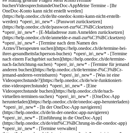
## Häufig gestellte Fragen Mein KontoTermine
buchenVideosprechstundeOneDoc-AppMeine Termine - [Ihr
OneDoc-Konto kann nicht erstellt werden]
(https://help.onedoc.ch/de/ihr-onedoc-konto-kann-nicht-erstellt-
werden) *open\_in\_new* - [Passwort zurücksetzen]
(https://help.onedoc.ch/de/passwort-zur%C3%BCcksetzen)
*open\_in\_new* - [E-Mailadresse zum Anmelden zurücksetzen]
(https://help.onedoc.ch/de/anmelde-e-mail-zur%C3%BCcksetzen)
*open\_in\_new*
- [Termine nach dem Namen des
Arztes/Therapeuten suchen](https://help.onedoc.ch/de/termine-bei-
ihrer-gesundheitsfachperson-buchen) *open\_in\_new* - [Termine
nach einem Fachgebiet suchen](https://help.onedoc.ch/de/termine-
nach-fachrichtung-suchen) *open\_in\_new* - [Termine für jemand
anderen buchen](https://help.onedoc.ch/de/termine-f%C3%BCr-
jemand-anderen-vereinbaren) *open\_in\_new*
- [Was ist eine
Videosprechstunde?](https://help.onedoc.ch/de/wie-funktioniert-
eine-videosprechstunde) *open\_in\_new* - [Eine
Videosprechstunde buchen](https://help.onedoc.ch/de/nach-
virtuellen-terminen-suchen) *open\_in\_new*
- [OneDoc-App
herunterladen](https://help.onedoc.ch/de/onedoc-app-herunterladen)
*open\_in\_new* - [In der OneDoc-App navigieren]
(https://help.onedoc.ch/de/in-der-onedoc-app-navigieren)
*open\_in\_new* - [Einführung in die OneDoc-App]
(https://help.onedoc.ch/de/einf%C3%BChrung-in-die-onedoc-app)
*open\_in\_new*
- [Termine verwalten](https://help.onedoc.ch/de/termine-verwalten) *open\_in\_new* - [Termine absagen](https://help.onedoc.ch/de/online-gebuchte-termine-absagen) *open\_in\_new* - [Ich erhalte keine Terminbestätigung](https://help.onedoc.ch/de/ich-erhalte-keine-terminbest%C3%A4tigung) *open\_in\_new* [Alle unsere Artikel anzeigen *open\_in\_new*](https://help.onedoc.ch/de/) close ## Ihre Suche bearbeiten ![Haus mit Pluszeichen, das anzeigt, dass eine Konsultation vor Ort möglich ist](https://www.onedoc.ch/assets/images/icons/on-site.svg) Vor Ort ![Kamera mit Play-Symbol, die anzeigt, dass eine Konsultation per Video aus der Ferne möglich ist](https://www.onedoc.ch/assets/images/icons/remote.svg) Virtuell Suche #### Fachrichtung #### Gesundheitsfachperson #### Einrichtung edit Sportphysiotherapeut in Gland tune Filter Neue Patienten*keyboard\_arrow\_down* - Zugelassen*check\_circle* Gesprochene Sprachen*keyboard\_arrow\_down* - Bulgarisch*check\_circle* - Deutsch*check\_circle* - Englisch*check\_circle* - Französisch*check\_circle* - Italienisch*check\_circle* - Portugiesisch*check\_circle* - Rumänisch*check\_circle* - Spanisch*check\_circle* - Türkisch*check\_circle* Geschlecht*keyboard\_arrow\_down* - Weiblich*check\_circle* - Männlich*check\_circle* Netzwerk*keyboard\_arrow\_down* - ASCA*check\_circle* - EMR*check\_circle* Verfügbarkeit*keyboard\_arrow\_down* - Heute*check\_circle* - In den nächsten 3 Tagen*check\_circle* - In den nächsten 7 Tagen*check\_circle* - In den nächsten 14 Tagen*check\_circle* # Sportphysiotherapie in Gland: Buchen Sie heute Ihren Termin online ## 7 Ergebnisse in Gland [![Herr Morgan Willinger, Physiotherapeut in Gland](https://assets.onedoc.ch/images/users/ea2604e41ee66e038f4a121a13e2b05b54f5e109c548e6cd91bce836ee8c73d4-small.png "Herr Morgan Willinger, Physiotherapeut in Gland")](https://www.onedoc.ch/de/physiotherapeut/gland/pcseb/morgan-willinger) ### [Herr Morgan Willinger](https://www.onedoc.ch/de/physiotherapeut/gland/pcseb/morgan-willinger) ![Abzeichen, das ein verifiziertes Profil kennzeichnet](https://www.onedoc.ch/assets/images/icons/checkmark.svg) [Physiotherapeut](https://www.onedoc.ch/de/physiotherapeut/gland), Sportphysiotherapeut [Off-Field - Centre de Physiothérapie et Physiothérapie du sport](https://www.onedoc.ch/de/physiotherapiepraxis/gland/ebao0/off-field-centre-de-physiotherapie-et-physiotherapie-du-sport) Route des Avouillons 17c 1196 Gland ![Patient mit Pluszeichen, der anzeigt, dass neue Patienten angenommen werden](https://www.onedoc.ch/assets/images/icons/new-patients.svg)Akzeptiert neue Patienten [Termin buchen](https://www.onedoc.ch/de/physiotherapeut/gland/pcseb/morgan-willinger) Expertisen:[Rehabilitationsphysiotherapie für Sportler | Erholungsphysiotherapie für Sportler](https://www.onedoc.ch/de/rehabilitationsphysiotherapie-fur-sportler-erholungsphysiotherapie-fur-sportler/gland), [Triggerpunkttherapie](https://www.onedoc.ch/de/triggerpunkttherapie/gland), [Arthrose](https://www.onedoc.ch/de/arthrose/gland), [Haltungsanalyse](https://www.onedoc.ch/de/haltungsanalyse/gland), [Rehabilitation des Bewegungsapparates | Muskuloskelettale Rehabilitation](https://www.onedoc.ch/de/rehabilitation-des-bewegungsapparates-muskuloskelettale-rehabilitation/gland)Mehr anzeigen *chevron\_left* Mo. 03 Aug. *chevron\_right* Mehr Termine anzeigen *error\_outline* Beim Laden der Verfügbarkeiten ist ein Fehler aufgetreten [Erneut versuchen](https://www.onedoc.ch) Expertisen:[Rehabilitationsphysiotherapie für Sportler | Erholungsphysiotherapie für Sportler](https://www.onedoc.ch/de/rehabilitationsphysiotherapie-fur-sportler-erholungsphysiotherapie-fur-sportler/gland), [Triggerpunkttherapie](https://www.onedoc.ch/de/triggerpunkttherapie/gland), [Arthrose](https://www.onedoc.ch/de/arthrose/gland), [Haltungsanalyse](https://www.onedoc.ch/de/haltungsanalyse/gland), [Rehabilitation des Bewegungsapparates | Muskuloskelettale Rehabilitation](https://www.onedoc.ch/de/rehabilitation-des-bewegungsapparates-muskuloskelettale-rehabilitation/gland)Mehr anzeigen [![Frau Muriel Gilles, Physiotherapeutin in Gland](https://assets.onedoc.ch/images/users/720ff72d20b72960ac606282c3e94cf8812be3a923214b0c2fe34d9e03e859f3-small.png "Frau Muriel Gilles, Physiotherapeutin in Gland")](https://www.onedoc.ch/de/physiotherapeutin/gland/pc16l/muriel-gilles) ### [Frau Muriel Gilles](https://www.onedoc.ch/de/physiotherapeutin/gland/pc16l/muriel-gilles) ![Abzeichen, das ein verifiziertes Profil kennzeichnet](https://www.onedoc.ch/assets/images/icons/checkmark.svg) [Physiotherapeutin](https://www.onedoc.ch/de/physiotherapeut/gland), Sportphysiotherapeutin [PHYSIO Mont-Blanc](https://www.onedoc.ch/de/gruppenpraxis/gland/e908/physio-mont-blanc) Avenue du Mont-Blanc 24A 1196 Gland ![Patient mit Pluszeichen, der anzeigt, dass neue Patienten angenommen werden](https://www.onedoc.ch/assets/images/icons/new-patients.svg)Akzeptiert neue Patienten [Termin buchen](https://www.onedoc.ch/de/physiotherapeutin/gland/pc16l/muriel-gilles) Expertisen:[Beckenbodenrehabilitation | Postpartale Rehabilitation | Urogenitale Rehabilitation](https://www.onedoc.ch/de/beckenbodenrehabilitation-postpartale-rehabilitation-urogenitale-rehabilitation/gland), [Schwangerschaftsvorsorge | Schwangerschaftsuntersuchung](https://www.onedoc.ch/de/schwangerschaftsvorsorge-schwangerschaftsuntersuchung/gland), [Schwangerschafts Physiotherapie | Physiotherapie in der Schwangerschaft](https://www.onedoc.ch/de/schwangerschafts-physiotherapie-physiotherapie-in-der-schwangerschaft/gland), [Harninkontinenz | Blasenschwäche](https://www.onedoc.ch/de/harninkontinenz-blasenschwache/gland), [Rehabilitationsphysiotherapie für Sportler | Erholungsphysiotherapie für Sportler](https://www.onedoc.ch/de/rehabilitationsphysiotherapie-fur-sportler-erholungsphysiotherapie-fur-sportler/gland), [Endometriose](https://www.onedoc.ch/de/endometriose/gland), [Athletenüberwachung](https://www.onedoc.ch/de/athletenuberwachung/gland)Mehr anzeigen *chevron\_left* Mo. 03 Aug. *chevron\_right* Mehr Termine anzeigen *error\_outline* Beim Laden der Verfügbarkeiten ist ein Fehler aufgetreten [Erneut versuchen](https://www.onedoc.ch) Expertisen:[Beckenbodenrehabilitation | Postpartale Rehabilitation | Urogenitale Rehabilitation](https://www.onedoc.ch/de/beckenbodenrehabilitation-postpartale-rehabilitation-urogenitale-rehabilitation/gland), [Schwangerschaftsvorsorge | Schwangerschaftsuntersuchung](https://www.onedoc.ch/de/schwangerschaftsvorsorge-schwangerschaftsuntersuchung/gland), [Schwangerschafts Physiotherapie | Physiotherapie in der Schwangerschaft](https://www.onedoc.ch/de/schwangerschafts-physiotherapie-physiotherapie-in-der-schwangerschaft/gland), [Harninkontinenz | Blasenschwäche](https://www.onedoc.ch/de/harninkontinenz-blasenschwache/gland), [Rehabilitationsphysiotherapie für Sportler | Erholungsphysiotherapie für Sportler](https://www.onedoc.ch/de/rehabilitationsphysiotherapie-fur-sportler-erholungsphysiotherapie-fur-sportler/gland), [Endometriose](https://www.onedoc.ch/de/endometriose/gland), [Athletenüberwachung](https://www.onedoc.ch/de/athletenuberwachung/gland)Mehr anzeigen [![Frau Juliette Bidault, Physiotherapeutin in Gland](https://assets.onedoc.ch/images/users/dd05d0cab9aef3aa476ea1528dc22c947178facde40d4ee48f860ccbf403fc5f-small.jpg "Frau Juliette Bidault, Physiotherapeutin in Gland")](https://www.onedoc.ch/de/physiotherapeutin/gland/pcyq9/juliette-bidault) ### [Frau Juliette Bidault](https://www.onedoc.ch/de/physiotherapeutin/gland/pcyq9/juliette-bidault) ![Abzeichen, das ein verifiziertes Profil kennzeichnet](https://www.onedoc.ch/assets/images/icons/checkmark.svg) [Physiotherapeutin](https://www.onedoc.ch/de/physiotherapeut/gland), Sportphysiotherapeutin [Off-Field - Centre de Physiothérapie et Physiothérapie du sport](https://www.onedoc.ch/de/physiotherapiepraxis/gland/ebao0/off-field-centre-de-physiotherapie-et-physiotherapie-du-sport) Route des Avouillons 17c 1196 Gland ![Patient mit Pluszeichen, der anzeigt, dass neue Patienten angenommen werden](https://www.onedoc.ch/assets/images/icons/new-patients.svg)Akzeptiert neue Patienten [Termin buchen](https://www.onedoc.ch/de/physiotherapeutin/gland/pcyq9/juliette-bidault) Expertisen:[Athletenüberwachung](https://www.onedoc.ch/de/athletenuberwachung/gland), [Manuelle Therapie](https://www.onedoc.ch/de/manuelle-therapie/gland), [Laufanalyse | Ganganalyse](https://www.onedoc.ch/de/laufanalyse-ganganalyse/gland), [Kreuzbandriss | Kreuzbandruptur](https://www.onedoc.ch/de/kreuzbandriss-kreuzbandruptur/gland)Mehr anzeigen *chevron\_left* Mo. 03 Aug. *chevron\_right* Mehr Termine anzeigen *error\_outline* Beim Laden der Verfügbarkeiten ist ein Fehler aufgetreten [Erneut versuchen](https://www.onedoc.ch) Expertisen:[Athletenüberwachung](https://www.onedoc.ch/de/athletenuberwachung/gland), [Manuelle Therapie](https://www.onedoc.ch/de/manuelle-therapie/gland), [Laufanalyse | Ganganalyse](https://www.onedoc.ch/de/laufanalyse-ganganalyse/gland), [Kreuzbandriss | Kreuzbandruptur](https://www.onedoc.ch/de/kreuzbandriss-kreuzbandruptur/gland)Mehr anzeigen [![Herr Kim Schifferli, Physiotherapeut in Gland](https://assets.onedoc.ch/images/users/9355a2383e6afa4708adbb45761f8d9130fa136fabe773d1f6ca796c2e69bd27-small.jpg "Herr Kim Schifferli, Physiotherapeut in Gland")](https://www.onedoc.ch/de/physiotherapeut/gland/pc2zo/kim-schifferli) ### [Herr Kim Schifferli](https://www.onedoc.ch/de/physiotherapeut/gland/pc2zo/kim-schifferli) ![Abzeichen, das ein verifiziertes Profil kennzeichnet](https://www.onedoc.ch/assets/images/icons/checkmark.svg) [Physiotherapeut](https://www.onedoc.ch/de/physiotherapeut/gland), Sportphysiotherapeut [Physio Clinics - Gland](https://www.onedoc.ch/de/physiotherapiepraxis/gland/ebexh/physio-clinics-gland) Rue de la Combe 9 1196 Gland ![Patient mit Pluszeichen, der anzeigt, dass neue Patienten angenom