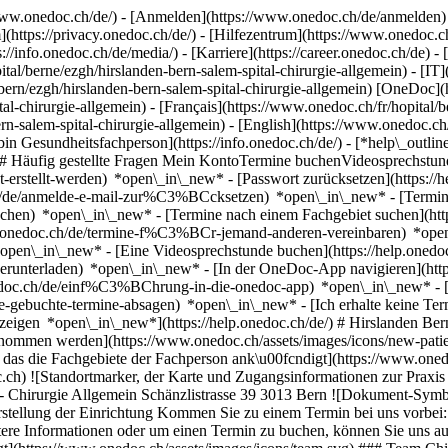
ww.onedoc.ch/de/) - [Anmelden](https://www.onedoc.ch/de/anmelden) 
ttps://privacy.onedoc.ch/de/) - [Hilfezentrum](https://www.onedoc.ch) 
s://info.onedoc.ch/de/media/) - [Karriere](https://career.onedoc.ch/de)
- 
ital/berne/ezgh/hirslanden-bern-salem-spital-chirurgie-allgemein) - [I
/bern/ezgh/hirslanden-bern-salem-spital-chirurgie-allgemein) [OneDoc](
al-chirurgie-allgemein) - [Français](https://www.onedoc.ch/fr/hopital/b
rn-salem-spital-chirurgie-allgemein) - [English](https://www.onedoc.ch/
in Gesundheitsfachperson](https://info.onedoc.ch/de/)
- [*help\_outli
g) ## Häufig gestellte Fragen Mein KontoTermine buchenVideosprech
icht-erstellt-werden) *open\_in\_new* - [Passwort zurücksetzen](htt
.ch/de/anmelde-e-mail-zur%C3%BCcksetzen) *open\_in\_new*
- [Termi
-buchen) *open\_in\_new* - [Termine nach einem Fachgebiet suchen](ht
elp.onedoc.ch/de/termine-f%C3%BCr-jemand-anderen-vereinbaren) *op
) *open\_in\_new* - [Eine Videosprechstunde buchen](https://help.one
erunterladen) *open\_in\_new* - [In der OneDoc-App navigieren](http
onedoc.ch/de/einf%C3%BChrung-in-die-onedoc-app) *open\_in\_new*
- [Termine verwalten](https://help.onedoc.ch/de/termine-verwalten) *open\_in\_new* - [Termine absagen](https://help.onedoc.ch/de/online-gebuchte-termine-absagen) *open\_in\_new* - [Ich erhalte keine Terminbestätigung](https://help.onedoc.ch/de/ich-erhalte-keine-terminbest%C3%A4tigung) *open\_in\_ne