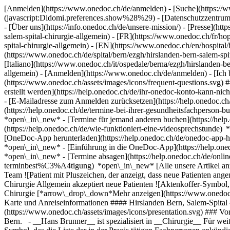
[Anmelden](https://www.onedoc.ch/de/anmelden) - [Suche](https://w
(javascript:Didomi.preferences.show%28%29) - [Datenschutzzentrum](h
- [Über uns](https://info.onedoc.ch/de/unsere-mission/) - [Presse](http
salem-spital-chirurgie-allgemein) - [FR](https://www.onedoc.ch/fr/hop
spital-chirurgie-allgemein) - [EN](https://www.onedoc.ch/en/hospital
(https://www.onedoc.ch/de/spital/bern/ezgh/hirslanden-bern-salem-spit
[Italiano](https://www.onedoc.ch/it/ospedale/berna/ezgh/hirslanden-be
allgemein)
- [Anmelden](https://www.onedoc.ch/de/anmelden) - [Ich b
(https://www.onedoc.ch/assets/images/icons/frequent-questions.sv
erstellt werden](https://help.onedoc.ch/de/ihr-onedoc-konto-kann-n
- [E-Mailadresse zum Anmelden zurücksetzen](https://help.onedoc
(https://help.onedoc.ch/de/termine-bei-ihrer-gesundheitsfachperson
*open\_in\_new* - [Termine für jemand anderen buchen](https://h
(https://help.onedoc.ch/de/wie-funktioniert-eine-videosprechstunde
[OneDoc-App herunterladen](https://help.onedoc.ch/de/onedoc-app-h
*open\_in\_new* - [Einführung in die OneDoc-App](https://help.