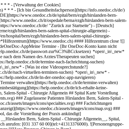
* * * - [Verwaltung der Cookies]
* * * - [Ich bin Gesundheitsfachperson](https://info.onedoc.ch/de/)
[DE](https://www.onedoc.ch/de/spital/bern/ezgh/hirslanden-bern-
T](https://www.onedoc.ch/it/ospedale/berna/ezgh/hirslanden-bern-salem-
https://www.onedoc.ch/de/ "Zurück zur Startseite") - [Deutsch]
erne/ezgh/hirslanden-bern-salem-spital-chirurgie-allgemein) -
en/hospital/bern/ezgh/hirslanden-bern-salem-spital-chirurgie-
ne*Hilfezentrum](https://www.onedoc.ch) #### Hilfezentrum close ![]
stundeOneDoc-AppMeine Termine - [Ihr OneDoc-Konto kann nicht
ps://help.onedoc.ch/de/passwort-zur%C3%BCcksetzen) *open\_in\_new*
ne nach dem Namen des Arztes/Therapeuten suchen]
tps://help.onedoc.ch/de/termine-nach-fachrichtung-suchen)
en\_in\_new*
- [Was ist eine Videosprechstunde?]
doc.ch/de/nach-virtuellen-terminen-suchen) *open\_in\_new*
-
s://help.onedoc.ch/de/in-der-onedoc-app-navigieren)
w* [Alle unsere Artikel anzeigen *open\_in\_new*](https://help.onedoc.ch/de/) # Hirslanden Bern, Salem-Spital - Chirurgie Allgemein ## Spital Karte Vorstellung Team ![Patient mit Pluszeichen, der anzeigt, dass neue Patienten angenommen werden](https://www.onedoc.ch/assets/images/icons/new-patients.svg) ### Zugelassene Patienten Hirslanden Bern, Salem-Spital - Chirurgie Allgemein akzeptiert neue Patienten ![Aktenkoffer-Symbol, das die Fachgebiete der Fachperson ank\u00fcndigt](https://www.onedoc.ch/assets/images/icons/specialties.svg) ### Fachrichtungen Chirurgie [*arrow\_drop\_down*Mehr anzeigen](https://www.onedoc.ch) ![Standortmarker, der Karte und Zugangsinformationen zur Praxis anzeigt](https://www.onedoc.ch/assets/images/icons/map.svg) ### Karte und Anreiseinformationen #### Hirslanden Bern, Salem-Spital - Chirurgie Allgemein Schänzlistrasse 39 3013 Bern ![Dokument-Symbol, das die Vorstellung der Praxis ankündigt](https://www.onedoc.ch/assets/images/icons/presentation.svg) ### Vorstellung der Einrichtung Kommen Sie zu einem Termin bei uns vorbei: __Hirslanden Bern, Salem-Spital - Chirurgie Allgemein__, Spital, Bern. - __Hans Brunner__ ist spezialisiert in __Chirurgie__ Für weitere Informationen oder um einen Termin zu buchen, können Sie uns auch anrufen: [031 337 60 00](tel:+41313376000). ![Personengruppe-Symbol, das die Liste der in der Praxis tätigen Fachpersonen ankündigt](https://www.onedoc.ch/assets/images/icons/team.svg) ### Team Chirurg [![Hans Brunner, Chirurg in Bern](https://www.onedoc.ch/assets/images/male.png "Hans Brunner, Chirurg in Bern") \ __Dr. Hans Brunner__](https://www.onedoc.ch/de/chirurg/bern/pbvj6/dr-hans-brunner) ![Sprechblasen-Symbol, das den FAQ-Bereich ank\u00fcndigt](https://www.onedoc.ch/assets/images/icons/faq.svg) ### FAQ *expand\_more* *keyboard\_arrow\_right* ## Wie lautet die Adresse von Hirslanden Bern, Salem-Spital - Chirurgie Allgemein? Hirslanden Bern, Salem-Spital - Chirurgie Allgemein empfängt Patienten hier: Schänzlistrasse 39, 3013 Bern. * * * *keyboard\_arrow\_right* ## Wie lautet die Telefonnummer von Hirslanden Bern, Salem-Spital - Chirurgie Allgemein? Die Telefonnummer von Hirslanden Bern, Salem-Spital - Chirurgie Allgemein lautet [031 337 60 00](tel:+41313376000). * * * *keyboard\_arrow\_right* ## Welche Fachrichtungen werden in Hirslanden Bern, Salem-Spital - Chirurgie Allgemein praktiziert? Hirslanden Bern, Salem-Spital - Chirurgie Allgemein bietet Beratungen/ Behandlungen in [Chirurgie](https://www.onedoc.ch/de/chirurg/bern) an. * * * *keyboard\_arrow\_right* ## Nimmt Hirslanden Bern, Salem-Spital - Chirurgie Allgemein neue Patienten auf? Ja, Hirslanden Bern, Salem-Spital - Chirurgie Allgemein nimmt neue Patienten an. Um einen Termin zu vereinbaren, können neue Patienten einfach online über OneDoc buchen. * * * *keyboard\_arrow\_right* ## Welche Sprachen werden in Hirslanden Bern, Salem-Spital - Chirurgie Allgemein gesprochen? Hirslanden Bern, Salem-Spital - Chirurgie Allgemein bietet Beratungen/ Behandlungen in Deutsch an. 1. [OneDoc](https://www.onedoc.ch/de/)/ 2. [Spital](https://www.onedoc.ch/de/spital)/ 3. [Kanton Bern](https://www.onedoc.ch/de/spital/kanton-bern)/ 4. [Bern](https://www.onedoc.ch/de/spital/bern)/ 5. Hirslanden Bern, Salem-Spital - Chirurgie Allgemein ### Sind Sie zuständig für die Verwaltung dieser Einrichtung? Beanspruchen Sie Ihr OneDoc Profil! OneDoc hilft Ihnen: *group*neue Patienten anzusprechen *phone\_in\_talk*die Anzahl der Anrufe in der Praxis zu reduzieren *thumb\_up*den Patienten einen modernen, digitalen Service anzubieten [OneDoc Pro entdecken](https://info.onedoc.ch/de/) ### Laden Sie die OneDoc-App herunter Buchen Sie online einen Termin bei einem Arzt, Zahnarzt oder Therapeuten in Ihrer Nähe in der Schweiz. Mit der OneDoc-App können Sie alle Ihre medizinischen Termine von Ihrem Handy aus verwalten, jederzeit und überall. ![QR-Code, der zum Apple App Store oder Google Play leitet, um die OneDoc Patienten-App zu laden](https://www.onedoc.ch/assets/images/download-app-qr.jpeg) Scannen Sie den QR-Code, um die App herunterzuladen [![Laden Sie unsere App im App Store herunter!](https://www.onedoc.ch/assets/images/app-store-badge-de.svg)](https://apps.apple.com/ch/app/onedoc/id1592376413?l=fr)[![Laden Sie unsere App im Google Play Store herunter!](https://www.onedoc.ch/assets/images/google-play-badge-de.png)](https://play.google.com/store/apps/details?id=ch.onedoc.patient&hl=fr-CH) *keyboard\_arrow\_right* ## Verwandte Suchbegriffe [Chirurg in Bern](https://www.onedoc.ch/de/chirurg/bern)[Chirurg in Biel](https://www.onedoc.ch/de/chirurg/biel)[Chirurg in Bulle](https://www.onedoc.ch/de/chirurg/bulle)[Chirurg in Freiburg](https://www.onedoc.ch/de/chirurg/freiburg)[Chirurg in La Tour-de-Trême](https://www.onedoc.ch/de/chirurg/la-tour-de-treme)[Chirurg in La Chaux-de-Fonds](https://www.onedoc.ch/de/chirurg/la-chaux-de-fonds)[Chirurg in Neuenburg](https://www.onedoc.ch/de/chirurg/neuenburg)[Chirurg in Solothurn](https://www.onedoc.ch/de/chirurg/solothurn) *keyboard\_arrow\_right* ## Beliebte Suchbegriffe [Spital in Bern](https://www.onedoc.ch/de/spital/bern)[Spital in Biel](https://www.onedoc.ch/de/spital/biel)[Spital in Thun](https://www.onedoc.ch/de/spital/thun)[Spital in Burgdorf](https://www.onedoc.ch/de/spital/burgdorf)[Spital in Unterseen](https://www.onedoc.ch/de/spital/unterseen)[Spital in Langenthal](https://www.onedoc.ch/de/spital/langenthal)[Spital in Münsingen](https://www.onedoc.ch/de/spital/munsingen)[Spital in Saint-Imier](https://www.onedoc.ch/de/spital/saint-imier)[Spital in Gümligen](https://www.onedoc.ch/de/spital/gumligen)[Spital in Langnau im Emmental](https://www.onedoc.ch/de/spital/langnau-im-emmental)[Spital in Frutigen](https://www.onedoc.ch/de/spital/frutigen)[Spital in Zweisimmen](https://www.onedoc.ch/de/spital/zweisimmen)[Spital in Riggisberg](https://www.onedoc.ch/de/spital/riggisberg)[Spital in Aarberg](https://www.onedoc.ch/de/spital/aarberg)[Spital in Huttwil](https://www.onedoc.ch/de/spital/huttwil)[Spital in Belp](https://www.onedoc.ch/de/spital/belp)[Spital in Niederbipp](https://www.onedoc.ch/de/spital/niederbipp)[Spital in Heiligenschwendi](https://www.onedoc.ch/de/spital/heiligenschwendi)[Spital in Meiringen](https://www.onedoc.ch/de/spital/meiringen)[Spital in Herzogenbuchsee](https://www.onedoc.ch/de/spital/herzogenbuchsee)[Spital in Spiez](https://www.onedoc.ch/de/spital/spiez) *keyboard\_arrow\_right* ## Verzeichnis der Einrichtungen [Medizinische Praxis](https://www.onedoc.ch/de/medizinische-praxis)[Medizinisches Zentrum](https://www.onedoc.ch/de/medizinisches-zentrum)[Gruppenpraxis](https://www.onedoc.ch/de/gruppenpraxis)[Zahnarztpraxis](https://www.onedoc.ch/de/zahnarztpraxis)[Apotheke](https://www.onedoc.ch/de/apotheke)[Osteopathiepraxis](https://www.onedoc.ch/de/osteopathiepraxis)[Physiotherapiepraxis](https://www.onedoc.ch/de/physiotherapiepraxis)[Medizinische Gruppe](https://www.onedoc.ch/de/medizinische-gruppe)[Zahnklinik](https://www.onedoc.ch/de/zahnklinik)[Gesundheitszentrum](https://www.onedoc.ch/de/gesundheitszentrum)[Optikgeschäft](https://www.onedoc.ch/de/optikgeschaft)[Hörzentrum](https://www.onedoc.ch/de/horzentrum)[Klinik](https://www.onedoc.ch/de/klinik)[Spital](https://www.onedoc.ch/de/spital)[Medizinisches und Zahnmedizinisches Zentrum](https://www.onedoc.ch/de/medizinisches-und-zahnmedizinisches-zentrum)[Pflegezentrum](https://www.onedoc.ch/de/pflegezentrum)[Medizinisches Labor](https://www.onedoc.ch/de/medizinisches-labor)[Praxis für Alternative Medizin](https://www.onedoc.ch/de/praxis-fur-alternative-medizin)[Medizinisches Bildgebungszentrum](https://www.onedoc.ch/de/medizinisches-bildgebungszentrum) *keyboard\_arrow\_right* ## Finden Sie einen Arzt oder Therapeuten [Ärzte- und Therapeutenverzeichnis](https://www.onedoc.ch/de/verzeichnis) [A](https://www.onedoc.ch/de/verzeichnis/A) [B](https://www.onedoc.ch/de/verzeichnis/B) [C](https://www.onedoc.ch/de/verzeichnis/C) [D](https://www.onedoc.ch/de/verzeichnis/D) [E](https://www.onedoc.ch/de/verzeichnis/E) [F](https://www.onedoc.ch/de/verzeichnis/F) [G](https://www.onedoc.ch/de/verzeichnis/G) [H](https://www.onedoc.ch/de/verzeichnis/H) [I](https://www.onedoc.ch/de/verzeichnis/I) [J](https://www.onedoc.ch/de/verzeichnis/J) [K](https://www.onedoc.ch/de/verzeichnis/K) [L](https://www.onedoc.ch/de/verzeichnis/L) [M](https://www.onedoc.ch/de/verzeichnis/M) [N](https://www.onedoc.ch/de/verzeichnis/N) [O](https://www.onedoc.ch/de/verzeichnis/O) [P](https://www.onedoc.ch/de/verzeichnis/P) [Q](https://www.onedoc.ch/de/verzeichnis/Q) [R](https://www.onedoc.ch/de/verzeichnis/R) [S](https://www.onedoc.ch/de/verzeichnis/S) [T](https://www.onedoc.ch/de/verzeichnis/T) [U](https://www.onedoc.ch/de/verzeichnis/U) [V](https://www.onedoc.ch/de/verzeichnis/V) [W](https://www.onedoc.ch/de/verzeichnis/W) [X](https://www.onedoc.ch/de/verzeichnis/X) [Y](https://www.onedoc.ch/de/verzeichnis/Y) [Z](https://www.onedoc.ch/de/verzeichnis/Z) ## OneDoc [Ich bin Gesundheitsfachperson](https://info.onedoc.ch/de/) [Über uns](https://info.onedoc.ch/de/unsere-mission/) [Presse](https://info.onedoc.ch/de/media/) [Karriere](https://career.onedoc.ch/de) [Datenschutzzentrum](https://privacy.onedoc.ch/de/) [Verwaltung der Cookies](javascript:Didomi.preferences.show%28%29) [Hilfezentrum](https://help.onedoc.ch/de/) ## Sprachen [Deutsch](https://www.onedoc.ch/de/spital/bern/ezgh/hirslanden-bern-salem-spital-chirurgie-allgemein) [Français](https://www.onedoc.ch/fr/hopital/berne/ezgh/hirslanden-bern-salem-spital-chirurgie-allgemein) [Italiano](