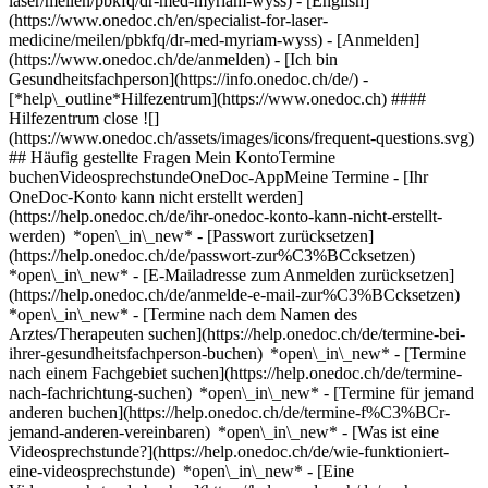
laser/meilen/pbkfq/dr-med-myriam-wyss) - [English]
(https://www.onedoc.ch/en/specialist-for-laser-
medicine/meilen/pbkfq/dr-med-myriam-wyss)
- [Anmelden]
(https://www.onedoc.ch/de/anmelden) - [Ich bin
Gesundheitsfachperson](https://info.onedoc.ch/de/)
-
[*help\_outline*Hilfezentrum](https://www.onedoc.ch) ####
Hilfezentrum close ![]
(https://www.onedoc.ch/assets/images/icons/frequent-questions.svg)
## Häufig gestellte Fragen Mein KontoTermine
buchenVideosprechstundeOneDoc-AppMeine Termine - [Ihr
OneDoc-Konto kann nicht erstellt werden]
(https://help.onedoc.ch/de/ihr-onedoc-konto-kann-nicht-erstellt-
werden) *open\_in\_new* - [Passwort zurücksetzen]
(https://help.onedoc.ch/de/passwort-zur%C3%BCcksetzen)
*open\_in\_new* - [E-Mailadresse zum Anmelden zurücksetzen]
(https://help.onedoc.ch/de/anmelde-e-mail-zur%C3%BCcksetzen)
*open\_in\_new*
- [Termine nach dem Namen des
Arztes/Therapeuten suchen](https://help.onedoc.ch/de/termine-bei-
ihrer-gesundheitsfachperson-buchen) *open\_in\_new* - [Termine
nach einem Fachgebiet suchen](https://help.onedoc.ch/de/termine-
nach-fachrichtung-suchen) *open\_in\_new* - [Termine für jemand
anderen buchen](https://help.onedoc.ch/de/termine-f%C3%BCr-
jemand-anderen-vereinbaren) *open\_in\_new*
- [Was ist eine
Videosprechstunde?](https://help.onedoc.ch/de/wie-funktioniert-
eine-videosprechstunde) *open\_in\_new* - [Eine