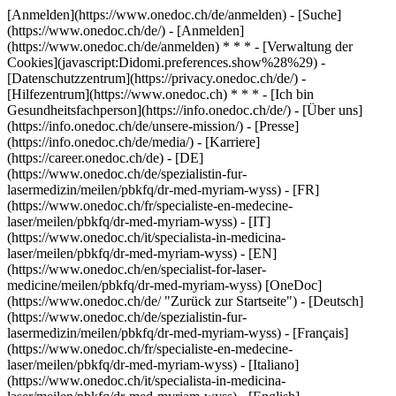
[Anmelden](https://www.onedoc.ch/de/anmelden) - [Suche]
(https://www.onedoc.ch/de/) - [Anmelden]
(https://www.onedoc.ch/de/anmelden) * * * - [Verwaltung der
Cookies](javascript:Didomi.preferences.show%28%29) -
[Datenschutzzentrum](https://privacy.onedoc.ch/de/) -
[Hilfezentrum](https://www.onedoc.ch) * * * - [Ich bin
Gesundheitsfachperson](https://info.onedoc.ch/de/) - [Über uns]
(https://info.onedoc.ch/de/unsere-mission/) - [Presse]
(https://info.onedoc.ch/de/media/) - [Karriere]
(https://career.onedoc.ch/de)
- [DE]
(https://www.onedoc.ch/de/spezialistin-fur-
lasermedizin/meilen/pbkfq/dr-med-myriam-wyss) - [FR]
(https://www.onedoc.ch/fr/specialiste-en-medecine-
laser/meilen/pbkfq/dr-med-myriam-wyss) - [IT]
(https://www.onedoc.ch/it/specialista-in-medicina-
laser/meilen/pbkfq/dr-med-myriam-wyss) - [EN]
(https://www.onedoc.ch/en/specialist-for-laser-
medicine/meilen/pbkfq/dr-med-myriam-wyss) [OneDoc]
(https://www.onedoc.ch/de/ "Zurück zur Startseite") - [Deutsch]
(https://www.onedoc.ch/de/spezialistin-fur-
lasermedizin/meilen/pbkfq/dr-med-myriam-wyss) - [Français]
(https://www.onedoc.ch/fr/specialiste-en-medecine-
laser/meilen/pbkfq/dr-med-myriam-wyss) - [Italiano]
(https://www.onedoc.ch/it/specialista-in-medicina-