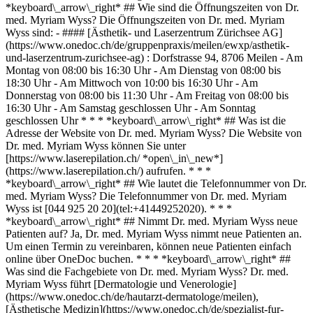
*keyboard\_arrow\_right* ## Wie sind die Öffnungszeiten von Dr.
med. Myriam Wyss? Die Öffnungszeiten von Dr. med. Myriam
Wyss sind: - #### [Ästhetik- und Laserzentrum Zürichsee AG]
(https://www.onedoc.ch/de/gruppenpraxis/meilen/ewxp/asthetik-
und-laserzentrum-zurichsee-ag) : Dorfstrasse 94, 8706 Meilen - Am
Montag von 08:00 bis 16:30 Uhr - Am Dienstag von 08:00 bis
18:30 Uhr - Am Mittwoch von 10:00 bis 16:30 Uhr - Am
Donnerstag von 08:00 bis 11:30 Uhr - Am Freitag von 08:00 bis
16:30 Uhr - Am Samstag geschlossen Uhr - Am Sonntag
geschlossen Uhr * * * *keyboard\_arrow\_right* ## Was ist die
Adresse der Website von Dr. med. Myriam Wyss? Die Website von
Dr. med. Myriam Wyss können Sie unter
[https://www.laserepilation.ch/ *open\_in\_new*]
(https://www.laserepilation.ch/) aufrufen. * * *
*keyboard\_arrow\_right* ## Wie lautet die Telefonnummer von Dr.
med. Myriam Wyss? Die Telefonnummer von Dr. med. Myriam
Wyss ist [044 925 20 20](tel:+41449252020). * * *
*keyboard\_arrow\_right* ## Nimmt Dr. med. Myriam Wyss neue
Patienten auf? Ja, Dr. med. Myriam Wyss nimmt neue Patienten an.
Um einen Termin zu vereinbaren, können neue Patienten einfach
online über OneDoc buchen. * * * *keyboard\_arrow\_right* ##
Was sind die Fachgebiete von Dr. med. Myriam Wyss? Dr. med.
Myriam Wyss führt [Dermatologie und Venerologie]
(https://www.onedoc.ch/de/hautarzt-dermatologe/meilen),
[Ästhetische Medizin](https://www.onedoc.ch/de/spezialist-fur-