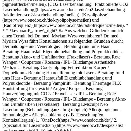
pigmentflecken/meilen), [CO2 Laserbehandlung | Fraktionierte CO2
Laserbehandlung](https://www.onedoc.ch/de/co2-laserbehandlung-
fraktionierte-co2-laserbehandlung/meilen), [Kryolipolyse]
(https://www.onedoc.ch/de/kryolipolyse/meilen) und
[Radiofrequenz](https://www.onedoc.ch/de/radiofrequenz/meilen). *
* * *keyboard\_arrow\_right* ## Aus welchen Gründen kann ich
einen Termin bei Dr. med. Myriam Wyss vereinbaren? Dr. med.
Myriam Wyss führt Konsultationen zu folgenden Gründen durch:
Dermatologie und Venerologie: - Beratung rund ums Haar -
Beratung Haarausfall Eigenblutbehandlung und Polynukleotide -
Beratung Akne- und Unfallnarben (Fraxellaser) - Beratung Rote
Wangen / Couperose / Rosacea / IPL- Blitzlampe Ästhetische
Medizin: - Beratung Coolsculpting Fettreduktion Körper /
Doppelkinn - Beratung Haarentfernung mit Laser - Beratung rund
ums Haar - Beratung Haarausfall Eigenblutbehandlung und
Polynukleotide - Beratung Vampirlift - Beratung Thermage FLX
Hautstraffung für Gesicht / Augen / Körper - Beratung
Hautverjüngung mit CO2- / Fraxellaser / IPL - Beratung Rote
Wangen / Couperose / Rosacea / IPL- Blitzlampe - Beratung Akne-
und Unfallnarben (Fraxellaser) - Beratung EMsculpt Neo -
Lasertoning (Behandlung ganzjährig möglich) Allergologie und
Immunologie: - Allergieabklärung (z.B. Heuschnupfen,
Kontaktallergien)
1. [OneDoc](https://www.onedoc.ch/de/)/ 2. [Spezialist für Lasermedizin](https://www.onedoc.ch/de/spezialist-fur-lasermedizin)/ 3. [Kanton Zürich](https://www.onedoc.ch/de/spezialist-fur-lasermedizin/kanton-zurich)/ 4. [Meilen](https://www.onedoc.ch/de/spezialist-fur-lasermedizin/meilen)/ 5. Dr. med. Myriam Wyss ### Termin buchen bei Dr. med. Myriam Wyss Füllen Sie die folgenden Felder aus 1 Fachrichtung Wählen Sie eine Fachrichtung * * * *touch\_app* Wählen Sie einen Termin *chevron\_left* Mi. 05 Aug. *chevron\_right* Mehr Termine anzeigen Zeitfenster Termin buchen ### Laden Sie die OneDoc-App herunter Buchen Sie online einen Termin bei einem Arzt, Zahnarzt oder Therapeuten in Ihrer Nähe in der Schweiz. Mit der OneDoc-App können Sie alle Ihre medizinischen Termine von Ihrem Handy aus verwalten, jederzeit und überall. ![QR-Code, der zum Apple App Store oder Google Play leitet, um die OneDoc Patienten-App zu laden](https://www.onedoc.ch/assets/images/download-app-qr.jpeg) Scannen Sie den QR-Code, um die App herunterzuladen [![Laden Sie unsere App im App Store herunter!](https://www.onedoc.ch/assets/images/app-store-badge-de.svg)](https://apps.apple.com/ch/app/onedoc/id1592376413?l=fr)[![Laden Sie unsere App im Google Play Store herunter!](https://www.onedoc.ch/assets/images/google-play-badge-de.png)](https://play.google.com/store/apps/details?id=ch.onedoc.patient&hl=fr-CH) *keyboard\_arrow\_right* ## Verwandte Fachgebiete [Hautarzt (Dermatologe) in Zürich](https://www.onedoc.ch/de/hautarzt-dermatologe/zurich)[Hautarzt (Dermatologe) in Winterthur](https://www.onedoc.ch/de/hautarzt-dermatologe/winterthur)[Hautarzt (Dermatologe) in Lenzburg](https://www.onedoc.ch/de/hautarzt-dermatologe/lenzburg)[Hautarzt (Dermatologe) in Küssnacht](https://www.onedoc.ch/de/hautarzt-dermatologe/kussnacht)[Hautarzt (Dermatologe) in Bülach](https://www.onedoc.ch/de/hautarzt-dermatologe/bulach)[Hautarzt (Dermatologe) in Ingenbohl](https://www.onedoc.ch/de/hautarzt-dermatologe/ingenbohl)[Hautarzt (Dermatologe) in Aarau](https://www.onedoc.ch/de/hautarzt-dermatologe/aarau)[Spezialist für ästhetische Medizin in Zürich](https://www.onedoc.ch/de/spezialist-fur-asthetische-medizin/zurich)[Spezialist für ästhetische Medizin in Lenzburg](https://www.onedoc.ch/de/spezialist-fur-asthetische-medizin/lenzburg)[Spezialist für ästhetische Medizin in Winterthur](https://www.onedoc.ch/de/spezialist-fur-asthetische-medizin/winterthur)[Spezialist für ästhetische Medizin in Aarau](https://www.onedoc.ch/de/spezialist-fur-asthetische-medizin/aarau)[Spezialist für ästhetische Medizin in Bülach](https://www.onedoc.ch/de/spezialist-fur-asthetische-medizin/bulach)[Spezialist für ästhetische Medizin in Zug](https://www.onedoc.ch/de/spezialist-fur-asthetische-medizin/zug)[Spezialist für ästhetische Medizin in Küssnacht](https://www.onedoc.ch/de/spezialist-fur-asthetische-medizin/kussnacht)[Spezialist für ästhetische Medizin in Uster](https://www.onedoc.ch/de/spezialist-fur-asthetische-medizin/uster)[Spezialist für ästhetische Medizin in Baar](https://www.onedoc.ch/de/spezialist-fur-asthetische-medizin/baar)[Spezialist für ästhetische Medizin in Schaffhausen](https://www.onedoc.ch/de/spezialist-fur-asthetische-medizin/schaffhausen)[Spezialist für ästhetische Medizin in Baden](https://www.onedoc.ch/de/spezialist-fur-asthetische-medizin/baden)[Spezialist für ästhetische Medizin in Meilen](https://www.onedoc.ch/de/spezialist-fur-asthetische-medizin/meilen)[Spezialist für ästhetische Medizin in Stäfa](https://www.onedoc.ch/de/spezialist-fur-asthetische-medizin/stafa)[Spezialist für ästhetische Medizin in Luzern](https://www.onedoc.ch/de/spezialist-fur-asthetische-medizin/luzern) *keyboard\_arrow\_right* ## Verwandte Expertisen [Laser Haarentfernung in Zürich](https://www.onedoc.ch/de/laser-haarentfernung/zurich)[Laser Haarentfernung in Baar](https://www.onedoc.ch/de/laser-haarentfernung/baar)[Laser Haarentfernung in Winterthur](https://www.onedoc.ch/de/laser-haarentfernung/winterthur)[Laser Haarentfernung in Lenzburg](https://www.onedoc.ch/de/laser-haarentfernung/lenzburg)[Laser Haarentfernung in Stäfa](https://www.onedoc.ch/de/laser-haarentfernung/stafa)[Laser Haarentfernung in Küssnacht](https://www.onedoc.ch/de/laser-haarentfernung/kussnacht)[Laser Haarentfernung in Zug](https://www.onedoc.ch/de/laser-haarentfernung/zug)[Injektion von plättchenreichem Plasma | PRP | Vampire Lift in Zürich](https://www.onedoc.ch/de/injektion-von-plattchenreichem-plasma-prp-vampire-lift/zurich)[Injektion von plättchenreichem Plasma | PRP | Vampire Lift in Zug](https://www.onedoc.ch/de/injektion-von-plattchenreichem-plasma-prp-vampire-lift/zug)[Injektion von plättchenreichem Plasma | PRP | Vampire Lift in Lenzburg](https://www.onedoc.ch/de/injektion-von-plattchenreichem-plasma-prp-vampire-lift/lenzburg)[Injektion von plättchenreichem Plasma | PRP | Vampire Lift in Meilen](https://www.onedoc.ch/de/injektion-von-plattchenreichem-plasma-prp-vampire-lift/meilen)[Injektion von plättchenreichem Plasma | PRP | Vampire Lift in Winterthur](https://www.onedoc.ch/de/injektion-von-plattchenreichem-plasma-prp-vampire-lift/winterthur)[Injektion von plättchenreichem Plasma | PRP | Vampire Lift in Baar](https://www.onedoc.ch/de/injektion-von-plattchenreichem-plasma-prp-vampire-lift/baar)[Injektion von plättchenreichem Plasma | PRP | Vampire Lift in Luzern](https://www.onedoc.ch/de/injektion-von-plattchenreichem-plasma-prp-vampire-lift/luzern)[Injektion von Botulinumtoxin in Zürich](https://www.onedoc.ch/de/injektion-von-botulinumtoxin/zurich)[Injektion von Botulinumtoxin in Lenzburg](https://www.onedoc.ch/de/injektion-von-botulinumtoxin/lenzburg)[Injektion von Botulinumtoxin in Aarau](https://www.onedoc.ch/de/injektion-von-botulinumtoxin/aarau)[Injektion von Botulinumtoxin in Bülach](https://www.onedoc.ch/de/injektion-von-botulinumtoxin/bulach)[Injektion von Botulinumtoxin in Zug](https://www.onedoc.ch/de/injektion-von-botulinumtoxin/zug)[Injektion von Botulinumtoxin in Winterthur](https://www.onedoc.ch/de/injektion-von-botulinumtoxin/winterthur)[Injektion von Botulinumtoxin in Küssnacht](https://www.onedoc.ch/de/injektion-von-botulinumtoxin/kussnacht) *keyboard\_arrow\_right* ## Beliebte Suchbegriffe [Facharzt für Allgemeine Innere Medizin in Zürich](https://www.onedoc.ch/de/facharzt-fur-allgemeine-innere-medizin/zurich)[Gynäkologe (Frauenarzt und Geburtshelfer) in Zürich](https://www.onedoc.ch/de/gynakologe-frauenarzt-und-geburtshelfer/zurich)[Augenarzt in Zürich](https://www.onedoc.ch/de/augenarzt/zurich)[Masseur (klassische Massage) in Zürich](https://www.onedoc.ch/de/masseur-klassische-massage/zurich)[Physiotherapeut in Zürich](https://www.onedoc.ch/de/physiotherapeut/zurich)[Hausarzt (Allgemeinmedizin) in Zürich](https://www.onedoc.ch/de/hausarzt-allgemeinmedizin/zurich)[Hautarzt (Dermatologe) in Zürich](https://www.onedoc.ch/de/hautarzt-dermatologe/zurich)[Spezialist für ästhetische Medizin in Zürich](https://www.onedoc.ch/de/spezialist-fur-asthetische-medizin/zurich)[Impfzentrum in Zürich](https://www.onedoc.ch/de/impfzentrum/zurich)[Reflexologietherapeut in Zürich](https://www.onedoc.ch/de/reflexologietherapeut/zurich)[Medizinischer Masseur (Massage) in Zürich](https://www.onedoc.ch/de/medizinischer-masseur-massage/zurich)[Physiotherapeut in Winterthur](https://www.onedoc.ch/de/physiotherapeut/winterthur)[Osteopath in Zürich](https://www.onedoc.ch/de/osteopath/zurich)[Gastroenterologe in Zürich](https://www.onedoc.ch/de/gastroenterologe/zurich)[Hausarzt (Allgemeinmedizin) in Winterthur](https://www.onedoc.ch/de/hausarzt-allgemeinmedizin/winterthur)[Neurologe in Zürich](https://www.onedoc.ch/de/neurologe/zurich)[Zahnarzt in Zürich](https://www.onedoc.ch/de/zahnarzt/zurich)[WAM/TEN Naturheilpraktiker in Zürich](https://www.onedoc.ch/de/wam-ten-naturheilpraktiker/zurich)[Gesundheitsdienstleistungen der Apotheke in Zürich](https://www.onedoc.ch/de/gesundheitsdienstleistungen-der-apotheke/zurich)[Kardiologe in Zürich](https://www.onedoc.ch/de/kardiologe/zurich)[Gynäkologe (Frauenarzt und Geburtshelfer) in Aarau](https://www.onedoc.ch/de/gynakologe-frauenarzt-und-geburtshelfer/aarau) *keyboard\_arrow\_right* ## Finden Sie einen Arzt oder Therapeuten [Ärzte- und Therapeutenverzeichnis](https://www.onedoc.ch/de/verzeichnis) [A](https://www.onedoc.ch/de/verzeichnis/A) [B](https://www.onedoc.ch/de/verzeichnis/B) [C](https://www.onedoc.ch/de/verzeichnis/C) [D](https://www.onedoc.ch/de/verzeichnis/D) [E](https://www.onedoc.ch/de/verzeichnis/E) [F](https://www.onedoc.ch/de/verzeichnis/F) [G](https://www.onedoc.ch/de/verzeichnis/G) [H](https://www.onedoc.ch/de/verzeichnis/H) [I](https://www.onedoc.ch/de/verzeichnis/I) [J](https://www.onedoc.ch/de/verzeichnis/J) [K](https://www.onedoc.ch/de/verzeichnis/K) [L](https://www.onedoc.ch/de/verzeichnis/L) [M](https://www.onedoc.ch/de/verzeichnis/M) [N](https://www.onedoc.ch/de/verzeichnis/N) [O](https://www.onedoc.ch/de/verzeichnis/O) [P](https://www.onedoc.ch/de/verzeichnis/P) [Q](https://www.onedoc.ch/de/verzeichnis/Q) [R](https://www.onedoc.ch/de/verzeichnis/R) [S](https://www.onedoc.ch/de/verzeichnis/S) [T](https://www.onedoc.ch/de/verzeichnis/T) [U](https://www.onedoc.ch/de/verzeichnis/U) [V](https://www.onedoc.ch/de/verzeichnis/V) [W](https://www.onedoc.ch/de/verzeichnis/W) [X](https://www.onedoc.ch/de/verzeichnis/X) [Y](https://www.onedoc.ch/de/verzeichnis/Y) [Z](https://www.onedoc.ch/de/verzeichnis/Z) ## OneDoc [Ich bin Gesundheitsfachperson](https://info.onedoc.ch/de/) [Über uns](https://info.onedoc.ch/de/unsere-mission/) [Presse](https://info.onedoc.ch/de/media/) [Karriere](https://career.onedoc.ch/de) [Datenschutzzentrum](https://privacy.onedoc.ch/de/) [Verwaltung der Cookies](javascript:Didomi.preferences.show%28%29) [Hilfezentrum](https://help.onedoc.ch/de/) ## Sprachen [Deutsch](https://www.onedoc.ch/de/spezialistin-fur-lasermedizin/meilen/pbkfq/dr-med-myriam-wyss) [Français]