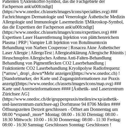
Patienten ![Aktenkoffer-Symbol, das die Fachgebiete der
Fachperson ank\u00fcndigt]
(https://www.onedoc.ch/assets/images/icons/specialties.svg) ###
Fachrichtungen Dermatologie und Venerologie Ästhetische Medizin
Allergologie und Immunologie Lasermedizin ![Mikroskop-Symbol,
das die Expertisen der Fachperson ank\u00fcndigt]
(https://www.onedoc.ch/assets/images/icons/expertises.svg) ###
Expertisen Laser Haarentfernung Injektion von plättchenreichem
Plasma | PRP | Vampire Lift Injektion von Botulinumtoxin
Behandlung von Narben Couperose | Rosacea Akne Ästhetischer
Laser Allergie | AllergoTest | Allergieabklärung Allergische Rhinitis |
Heuschnupfen Allergisches Asthma Anti-Falten-Behandlung
Behandlung von Pigmentflecken CO2 Laserbehandlung |
Fraktionierte CO2 Laserbehandlung Kryolipolyse Radiofrequenz
[*arrow\_drop\_down*Mehr anzeigen](https://www.onedoc.ch) !
[Standortmarker, der Karte und Zugangsinformationen zur Praxis
anzeigt](https://www.onedoc.ch/assets/images/icons/map.svg) ###
Karte und Anreiseinformationen #### [Ästhetik- und Laserzentrum
Zürichsee AG]
(https://www.onedoc.ch/de/gruppenpraxis/meilen/ewxp/asthetik-
und-laserzentrum-zurichsee-ag) Dorfstrasse 94 8706 Meilen ####
Öffnungszeiten Derzeit geschlossen - Öffnet am Donnerstag um
08:00 *expand\_more* Montag: 08:00 - 16:30 Dienstag: 08:00 -
18:30 Mittwoch: 10:00 - 16:30 Donnerstag: 08:00 - 11:30 Freitag:
08:00 - 16:30 Samstag: Geschlossen Sonntag: Geschlossen !