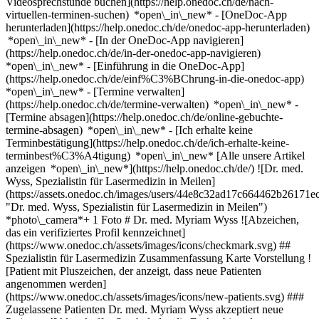
Videosprechstunde buchen](https://help.onedoc.ch/de/nach-
virtuellen-terminen-suchen) *open\_in\_new*
- [OneDoc-App
herunterladen](https://help.onedoc.ch/de/onedoc-app-herunterladen)
*open\_in\_new* - [In der OneDoc-App navigieren]
(https://help.onedoc.ch/de/in-der-onedoc-app-navigieren)
*open\_in\_new* - [Einführung in die OneDoc-App]
(https://help.onedoc.ch/de/einf%C3%BChrung-in-die-onedoc-app)
*open\_in\_new*
- [Termine verwalten]
(https://help.onedoc.ch/de/termine-verwalten) *open\_in\_new* -
[Termine absagen](https://help.onedoc.ch/de/online-gebuchte-
termine-absagen) *open\_in\_new* - [Ich erhalte keine
Terminbestätigung](https://help.onedoc.ch/de/ich-erhalte-keine-
terminbest%C3%A4tigung) *open\_in\_new* [Alle unsere Artikel
anzeigen *open\_in\_new*](https://help.onedoc.ch/de/) ![Dr. med.
Wyss, Spezialistin für Lasermedizin in Meilen]
(https://assets.onedoc.ch/images/users/44e8c32ad17c664462b2617
"Dr. med. Wyss, Spezialistin für Lasermedizin in Meilen")
*photo\_camera*+ 1 Foto # Dr. med. Myriam Wyss ![Abzeichen,
das ein verifiziertes Profil kennzeichnet]
(https://www.onedoc.ch/assets/images/icons/checkmark.svg) ##
Spezialistin für Lasermedizin Zusammenfassung Karte Vorstellung !
[Patient mit Pluszeichen, der anzeigt, dass neue Patienten
angenommen werden]
(https://www.onedoc.ch/assets/images/icons/new-patients.svg) ###
Zugelassene Patienten Dr. med. Myriam Wyss akzeptiert neue