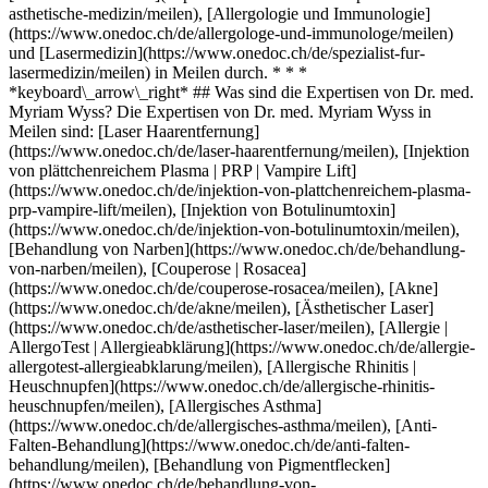
asthetische-medizin/meilen), [Allergologie und Immunologie]
(https://www.onedoc.ch/de/allergologe-und-immunologe/meilen)
und [Lasermedizin](https://www.onedoc.ch/de/spezialist-fur-
lasermedizin/meilen) in Meilen durch. * * *
*keyboard\_arrow\_right* ## Was sind die Expertisen von Dr. med.
Myriam Wyss? Die Expertisen von Dr. med. Myriam Wyss in
Meilen sind: [Laser Haarentfernung]
(https://www.onedoc.ch/de/laser-haarentfernung/meilen), [Injektion
von plättchenreichem Plasma | PRP | Vampire Lift]
(https://www.onedoc.ch/de/injektion-von-plattchenreichem-plasma-
prp-vampire-lift/meilen), [Injektion von Botulinumtoxin]
(https://www.onedoc.ch/de/injektion-von-botulinumtoxin/meilen),
[Behandlung von Narben](https://www.onedoc.ch/de/behandlung-
von-narben/meilen), [Couperose | Rosacea]
(https://www.onedoc.ch/de/couperose-rosacea/meilen), [Akne]
(https://www.onedoc.ch/de/akne/meilen), [Ästhetischer Laser]
(https://www.onedoc.ch/de/asthetischer-laser/meilen), [Allergie |
AllergoTest | Allergieabklärung](https://www.onedoc.ch/de/allergie-
allergotest-allergieabklarung/meilen), [Allergische Rhinitis |
Heuschnupfen](https://www.onedoc.ch/de/allergische-rhinitis-
heuschnupfen/meilen), [Allergisches Asthma]
(https://www.onedoc.ch/de/allergisches-asthma/meilen), [Anti-
Falten-Behandlung](https://www.onedoc.ch/de/anti-falten-
behandlung/meilen), [Behandlung von Pigmentflecken]
(https://www.onedoc.ch/de/behandlung-von-