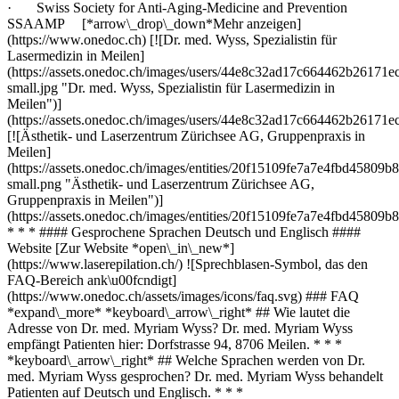
· Swiss Society for Anti-Aging-Medicine and Prevention
SSAAMP [*arrow\_drop\_down*Mehr anzeigen]
(https://www.onedoc.ch) [![Dr. med. Wyss, Spezialistin für
Lasermedizin in Meilen]
(https://assets.onedoc.ch/images/users/44e8c32ad17c664462b2617
small.jpg "Dr. med. Wyss, Spezialistin für Lasermedizin in
Meilen")]
(https://assets.onedoc.ch/images/users/44e8c32ad17c664462b2617
[![Ästhetik- und Laserzentrum Zürichsee AG, Gruppenpraxis in
Meilen]
(https://assets.onedoc.ch/images/entities/20f15109fe7a7e4fbd458
small.png "Ästhetik- und Laserzentrum Zürichsee AG,
Gruppenpraxis in Meilen")]
(https://assets.onedoc.ch/images/entities/20f15109fe7a7e4fbd458
* * * #### Gesprochene Sprachen Deutsch und Englisch ####
Website [Zur Website *open\_in\_new*]
(https://www.laserepilation.ch/) ![Sprechblasen-Symbol, das den
FAQ-Bereich ank\u00fcndigt]
(https://www.onedoc.ch/assets/images/icons/faq.svg) ### FAQ
*expand\_more* *keyboard\_arrow\_right* ## Wie lautet die
Adresse von Dr. med. Myriam Wyss? Dr. med. Myriam Wyss
empfängt Patienten hier: Dorfstrasse 94, 8706 Meilen. * * *
*keyboard\_arrow\_right* ## Welche Sprachen werden von Dr.
med. Myriam Wyss gesprochen? Dr. med. Myriam Wyss behandelt
Patienten auf Deutsch und Englisch. * * *