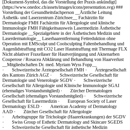
[Dokument-Symbol, das die Vorstellung der Praxis ankündigt]
(https://www.onedoc.ch/assets/images/icons/presentation.svg) ###
Vorstellung der Gesundheitsfachperson __Ärztliche Leitung
Ästhetik- und Laserzentrum Zürichsee__ Fachärztin für
Dermatologie FMH Fachärztin für Allergologie und klinische
Immunologie FMH Fähigkeitsausweis Lasermedizin Ästhetische
Dermatologie __Spezialgebiete in der Ästhetischen Medizin und
Laserdermatologie__ Laserhaarentfernung Fettreduktion ohne
Operation mit EMSculpt und Coolsculpting Faltenbehandlung und
Augenlidstraffung mit CO2 Laser Hautstraffung mit Thermage FLX
Nicht ablativer Fraxellaser für Hautverjüngung und Aknenarben
Couperose / Rosacea Abklärung und Behandlung von Haarverlust
__Mitgliedschaften Dr. med. Myriam Wyss Fopp__
· Schweizerische Ärztegesellschaft FMH · Ärztegesellschaft
des Kantons Zürich AGZ · Schweizerische Gesellschaft für
Dermatologie und Venerologie SGDV · Schweizerische
Gesellschaft für Allergologie und Klinische Immunologie SGAI
(ehemaliges Vorstandsmitglied) · Zürcher Dermatologen
Gesellschaft (ehemaliges Vorstandsmitglied) · Schweizerische
Gesellschaft für Lasermedizin · European Society of Laser
Dermatology ESLD · American Academy of Dermatology
AAD · Zürcher Gesellschaft für Allergologie
· Arbeitsgruppe für Trichologie (Haarerkrankungen) der SGDV
· Swiss Group of Esthetic Dermatology and Skincare SGEDS
· Schweizerische Gesellschaft für ästhetische Medizin