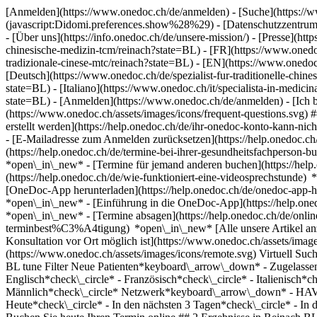
[Anmelden](https://www.onedoc.ch/de/anmelden) - [Suche](https://w
(javascript:Didomi.preferences.show%28%29) - [Datenschutzzentrum](h
- [Über uns](https://info.onedoc.ch/de/unsere-mission/) - [Presse](http
chinesische-medizin-tcm/reinach?state=BL) - [FR](https://www.onedoc.
tradizionale-cinese-mtc/reinach?state=BL) - [EN](https://www.onedoc
[Deutsch](https://www.onedoc.ch/de/spezialist-fur-traditionelle-chine
state=BL) - [Italiano](https://www.onedoc.ch/it/specialista-in-medici
state=BL)
- [Anmelden](https://www.onedoc.ch/de/anmelden) - [Ich b
(https://www.onedoc.ch/assets/images/icons/frequent-questions.sv
erstellt werden](https://help.onedoc.ch/de/ihr-onedoc-konto-kann-n
- [E-Mailadresse zum Anmelden zurücksetzen](https://help.onedoc
(https://help.onedoc.ch/de/termine-bei-ihrer-gesundheitsfachperson
*open\_in\_new* - [Termine für jemand anderen buchen](https://h
(https://help.onedoc.ch/de/wie-funktioniert-eine-videosprechstunde
[OneDoc-App herunterladen](https://help.onedoc.ch/de/onedoc-app-h
*open\_in\_new* - [Einführung in die OneDoc-App](https://help.