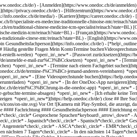
ww.onedoc.ch/de/) - [Anmelden](https://www.onedoc.ch/de/anmelden) 
ttps://privacy.onedoc.ch/de/) - [Hilfezentrum](https://www.onedoc.ch) 
s://info.onedoc.ch/de/media/) - [Karriere](https://career.onedoc.ch/de)
- 
ch/fr/specialiste-en-medecine-traditionnelle-chinoise-mtc/reinach?stat
.ch/en/traditional-chinese-medicine-tcm-specialist/reinach?state=BL) [
sische-medizin-tcm/reinach?state=BL) - [Français](https://www.onedoc.c
na-tradizionale-cinese-mtc/reinach?state=BL) - [English](https://www.on
in Gesundheitsfachperson](https://info.onedoc.ch/de/)
- [*help\_outlin
g) ## Häufig gestellte Fragen Mein KontoTermine buchenVideosprech
icht-erstellt-werden) *open\_in\_new* - [Passwort zurücksetzen](htt
.ch/de/anmelde-e-mail-zur%C3%BCcksetzen) *open\_in\_new*
- [Termi
-buchen) *open\_in\_new* - [Termine nach einem Fachgebiet suchen](ht
elp.onedoc.ch/de/termine-f%C3%BCr-jemand-anderen-vereinbaren) *op
) *open\_in\_new* - [Eine Videosprechstunde buchen](https://help.one
erunterladen) *open\_in\_new* - [In der OneDoc-App navigieren](http
onedoc.ch/de/einf%C3%BChrung-in-die-onedoc-app) *open\_in\_new*
- [Termine verwalten](https://help.onedoc.ch/de/termine-verwalten) *open\_in\_new* - [Termine absagen](https://help.onedoc.ch/de/online-gebuchte-termine-absagen) *open\_in\_new* - [Ich erhalte keine Terminbestätigung](https://help.onedoc.ch/de/ich-erhalte-keine-terminbest%C3%A4tigung) *open\_in\_ne