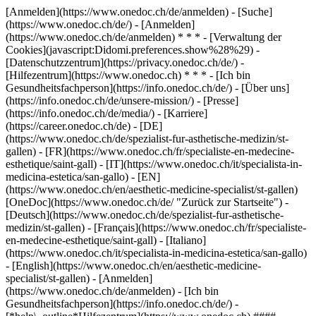
[Anmelden](https://www.onedoc.ch/de/anmelden) - [Suche]
(https://www.onedoc.ch/de/) - [Anmelden]
(https://www.onedoc.ch/de/anmelden) * * * - [Verwaltung der
Cookies](javascript:Didomi.preferences.show%28%29) -
[Datenschutzzentrum](https://privacy.onedoc.ch/de/) -
[Hilfezentrum](https://www.onedoc.ch) * * * - [Ich bin
Gesundheitsfachperson](https://info.onedoc.ch/de/) - [Über uns]
(https://info.onedoc.ch/de/unsere-mission/) - [Presse]
(https://info.onedoc.ch/de/media/) - [Karriere]
(https://career.onedoc.ch/de)
- [DE]
(https://www.onedoc.ch/de/spezialist-fur-asthetische-medizin/st-
gallen) - [FR](https://www.onedoc.ch/fr/specialiste-en-medecine-
esthetique/saint-gall) - [IT](https://www.onedoc.ch/it/specialista-in-
medicina-estetica/san-gallo) - [EN]
(https://www.onedoc.ch/en/aesthetic-medicine-specialist/st-gallen)
[OneDoc](https://www.onedoc.ch/de/ "Zurück zur Startseite") -
[Deutsch](https://www.onedoc.ch/de/spezialist-fur-asthetische-
medizin/st-gallen) - [Français](https://www.onedoc.ch/fr/specialiste-
en-medecine-esthetique/saint-gall) - [Italiano]
(https://www.onedoc.ch/it/specialista-in-medicina-estetica/san-gallo)
- [English](https://www.onedoc.ch/en/aesthetic-medicine-
specialist/st-gallen)
- [Anmelden]
(https://www.onedoc.ch/de/anmelden) - [Ich bin
Gesundheitsfachperson](https://info.onedoc.ch/de/)
-