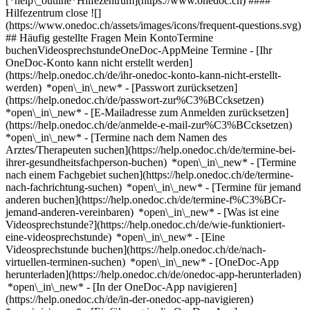
[*help\_outline*Hilfezentrum](https://www.onedoc.ch) ####
Hilfezentrum close ![]
(https://www.onedoc.ch/assets/images/icons/frequent-questions.svg)
## Häufig gestellte Fragen Mein KontoTermine
buchenVideosprechstundeOneDoc-AppMeine Termine - [Ihr
OneDoc-Konto kann nicht erstellt werden]
(https://help.onedoc.ch/de/ihr-onedoc-konto-kann-nicht-erstellt-
werden) *open\_in\_new* - [Passwort zurücksetzen]
(https://help.onedoc.ch/de/passwort-zur%C3%BCcksetzen)
*open\_in\_new* - [E-Mailadresse zum Anmelden zurücksetzen]
(https://help.onedoc.ch/de/anmelde-e-mail-zur%C3%BCcksetzen)
*open\_in\_new*
- [Termine nach dem Namen des
Arztes/Therapeuten suchen](https://help.onedoc.ch/de/termine-bei-
ihrer-gesundheitsfachperson-buchen) *open\_in\_new* - [Termine
nach einem Fachgebiet suchen](https://help.onedoc.ch/de/termine-
nach-fachrichtung-suchen) *open\_in\_new* - [Termine für jemand
anderen buchen](https://help.onedoc.ch/de/termine-f%C3%BCr-
jemand-anderen-vereinbaren) *open\_in\_new*
- [Was ist eine
Videosprechstunde?](https://help.onedoc.ch/de/wie-funktioniert-
eine-videosprechstunde) *open\_in\_new* - [Eine
Videosprechstunde buchen](https://help.onedoc.ch/de/nach-
virtuellen-terminen-suchen) *open\_in\_new*
- [OneDoc-App
herunterladen](https://help.onedoc.ch/de/onedoc-app-herunterladen)
*open\_in\_new* - [In der OneDoc-App navigieren]
(https://help.onedoc.ch/de/in-der-onedoc-app-navigieren)