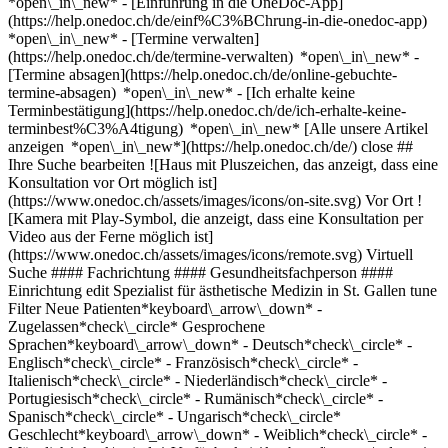
*open\_in\_new* - [Einführung in die OneDoc-App]
(https://help.onedoc.ch/de/einf%C3%BChrung-in-die-onedoc-app)
*open\_in\_new*
- [Termine verwalten](https://help.onedoc.ch/de/termine-verwalten) *open\_in\_new* - [Termine absagen](https://help.onedoc.ch/de/online-gebuchte-termine-absagen) *open\_in\_new* - [Ich erhalte keine Terminbestätigung](https://help.onedoc.ch/de/ich-erhalte-keine-terminbest%C3%A4tigung) *open\_in\_new* [Alle unsere Artikel anzeigen *open\_in\_new*](https://help.onedoc.ch/de/) close ## Ihre Suche bearbeiten ![Haus mit Pluszeichen, das anzeigt, dass eine Konsultation vor Ort möglich ist](https://www.onedoc.ch/assets/images/icons/on-site.svg) Vor Ort ![Kamera mit Play-Symbol, die anzeigt, dass eine Konsultation per Video aus der Ferne möglich ist](https://www.onedoc.ch/assets/images/icons/remote.svg) Virtuell Suche #### Fachrichtung #### Gesundheitsfachperson #### Einrichtung edit Spezialist für ästhetische Medizin in St. Gallen tune Filter Neue Patienten*keyboard\_arrow\_down* - Zugelassen*check\_circle* Gesprochene Sprachen*keyboard\_arrow\_down* - Deutsch*check\_circle* - Englisch*check\_circle* - Französisch*check\_circle* - Italienisch*check\_circle* - Niederländisch*check\_circle* - Portugiesisch*check\_circle* - Rumänisch*check\_circle* - Spanisch*check\_circle* - Ungarisch*check\_circle* Geschlecht*keyboard\_arrow\_down* - Weiblich*check\_circle* - Männlich*check\_circle* Verfügbarkeit*keyboard\_arrow\_down* - Heute*check\_circle* - In den nächsten 3 Tagen*check\_circle* - In den nächsten 7 Tagen*check\_circle* - In den nächsten 14 Tagen*check\_circle* # Ästhetische Medizin in St. Gallen: Buchen Sie heute Ihren Termin online ## 3 Ergebnisse in St. Gallen [![Dr. med. Gabriel Berei, Spezialist für ästhetische Medizin in St. Gallen](https://assets.onedoc.ch/images/users/f3337552e87c98dccaff9c151cde6e8f6acad6389db6afedff59010f11d03065-small.jpg "Dr. med. Gabriel Berei, Spezialist für ästhetische Medizin in St. Gallen")](https://www.onedoc.ch/de/spezialist-fur-asthetische-medizin/st-gallen/pctaz/dr-med-gabriel-berei) ### [Dr. med. Gabriel Berei](https://www.onedoc.ch/de/spezialist-fur-asthetische-medizin/st-gallen/pctaz/dr-med-gabriel-berei) ![Abzeichen, das ein verifiziertes Profil kennzeichnet](https://www.onedoc.ch/assets/images/icons/checkmark.svg) Spezialist für ästhetische Medizin [BEAUTYCLINIC | LIPOCLINIC | VENENCLINIC - St. Gallen](https://www.onedoc.ch/de/medizinische-praxis/st-gallen/eba5s/beautyclinic-lipoclinic-venenclinic-st-gallen) Rorschacher Strasse 150 9000 St. Gallen ![Patient mit Pluszeichen, der anzeigt, dass neue Patienten angenommen werden](https://www.onedoc.ch/assets/images/icons/new-patients.svg)Akzeptiert neue Patienten [Termin buchen](https://www.onedoc.ch/de/spezialist-fur-asthetische-medizin/st-gallen/pctaz/dr-med-gabriel-berei) Expertisen:[Anti-Falten-Behandlung](https://www.onedoc.ch/de/anti-falten-behandlung/st-gallen), [Hyperhidrose | Übermässiges Schwitzen](https://www.onedoc.ch/de/hyperhidrose-ubermassiges-schwitzen/st-gallen), [Injektion von Botulinumtoxin](https://www.onedoc.ch/de/injektion-von-botulinumtoxin/st-gallen), [Injektion von Hyaluronsäure](https://www.onedoc.ch/de/injektion-von-hyaluronsaure/st-gallen), [Body Lift](https://www.onedoc.ch/de/body-lift/st-gallen), [Brustrekonstruktion](https://www.onedoc.ch/de/brustrekonstruktion/st-gallen), [Fettabsaugung | Liposuktion](https://www.onedoc.ch/de/fettabsaugung-liposuktion/st-gallen), [Entfernung von Muttermalen | Naevus Exzision](https://www.onedoc.ch/de/entfernung-von-muttermalen-naevus-exzision/st-gallen), [Mastektomie | Brustentfernung](https://www.onedoc.ch/de/mastektomie-brustentfernung/st-gallen)Mehr anzeigen *chevron\_left* Di. 04 Aug. *chevron\_right* Mehr Termine anzeigen *error\_outline* Beim Laden der Verfügbarkeiten ist ein Fehler aufgetreten [Erneut versuchen](https://www.onedoc.ch) Expertisen:[Anti-Falten-Behandlung](https://www.onedoc.ch/de/anti-falten-behandlung/st-gallen), [Hyperhidrose | Übermässiges Schwitzen](https://www.onedoc.ch/de/hyperhidrose-ubermassiges-schwitzen/st-gallen), [Injektion von Botulinumtoxin](https://www.onedoc.ch/de/injektion-von-botulinumtoxin/st-gallen), [Injektion von Hyaluronsäure](https://www.onedoc.ch/de/injektion-von-hyaluronsaure/st-gallen), [Body Lift](https://www.onedoc.ch/de/body-lift/st-gallen), [Brustrekonstruktion](https://www.onedoc.ch/de/brustrekonstruktion/st-gallen), [Fettabsaugung | Liposuktion](https://www.onedoc.ch/de/fettabsaugung-liposuktion/st-gallen), [Entfernung von Muttermalen | Naevus Exzision](https://www.onedoc.ch/de/entfernung-von-muttermalen-naevus-exzision/st-gallen), [Mastektomie | Brustentfernung](https://www.onedoc.ch/de/mastektomie-brustentfernung/st-gallen)Mehr anzeigen [![Dr. med. Stefan Targosinski, Plastischer & Rekonstruktiver Chirurg in St. Gallen](https://assets.onedoc.ch/images/users/656d0c77e26a0c290c63a523110e698a50096dcfa50beea587ebcfd0e4eaae0b-small.jpg "Dr. med. Stefan Targosinski, Plastischer & Rekonstruktiver Chirurg in St. Gallen")](https://www.onedoc.ch/de/plastischer-rekonstruktiver-chirurg/st-gallen/pct3b/dr-med-stefan-targosinski) ### [Dr. med. Stefan Targosinski](https://www.onedoc.ch/de/plastischer-rekonstruktiver-chirurg/st-gallen/pct3b/dr-med-stefan-targosinski) ![Abzeichen, das ein verifiziertes Profil kennzeichnet](https://www.onedoc.ch/assets/images/icons/checkmark.svg) [Plastischer & Rekonstruktiver Chirurg](https://www.onedoc.ch/de/plastischer-rekonstruktiver-chirurg/st-gallen), Spezialist für ästhetische Medizin [prevention-center St. Gallen](https://www.onedoc.ch/de/medizinische-praxis/st-gallen/ebbiv/prevention-center-st-gallen) Kornhausstrasse 25 9000 St. Gallen ![Patient mit Pluszeichen, der anzeigt, dass neue Patienten angenommen werden](https://www.onedoc.ch/assets/images/icons/new-patients.svg)Akzeptiert neue Patienten [Termin buchen](https://www.onedoc.ch/de/plastischer-rekonstruktiver-chirurg/st-gallen/pct3b/dr-med-stefan-targosinski) Expertisen:[Brustimplantat | Brustvergrösserung](https://www.onedoc.ch/de/brustimplantat-brustvergrosserung/st-gallen), [Blepharoplastik | Augenlidchirurgie](https://www.onedoc.ch/de/blepharoplastik-augenlidchirurgie/st-gallen), [Fettabsaugung | Liposuktion](https://www.onedoc.ch/de/fettabsaugung-liposuktion/st-gallen), [Injektion von Botulinumtoxin](https://www.onedoc.ch/de/injektion-von-botulinumtoxin/st-gallen), [Injektion von Hyaluronsäure](https://www.onedoc.ch/de/injektion-von-hyaluronsaure/st-gallen), [Facelifting](https://www.onedoc.ch/de/facelifting/st-gallen), [Anti-Falten-Behandlung](https://www.onedoc.ch/de/anti-falten-behandlung/st-gallen), [Brustverkleinerung](https://www.onedoc.ch/de/brustverkleinerung/st-gallen), [Brustrekonstruktion](https://www.onedoc.ch/de/brustrekonstruktion/st-gallen), [Abdominoplastik | Bauchdeckenstraffung | Bauchchirurgie](https://www.onedoc.ch/de/abdominoplastik-bauchdeckenstraffung-bauchchirurgie/st-gallen), [Body Lift](https://www.onedoc.ch/de/body-lift/st-gallen), [Hyperhidrose | Übermässiges Schwitzen](https://www.onedoc.ch/de/hyperhidrose-ubermassiges-schwitzen/st-gallen), [Injektion von plättchenreichem Plasma | PRP | Vampire Lift](https://www.onedoc.ch/de/injektion-von-plattchenreichem-plasma-prp-vampire-lift/st-gallen)Mehr anzeigen *chevron\_left* Di. 04 Aug. *chevron\_right* Mehr Termine anzeigen *error\_outline* Beim Laden der Verfügbarkeiten ist ein Fehler aufgetreten [Erneut versuchen](https://www.onedoc.ch) Expertisen:[Brustimplantat | Brustvergrösserung](https://www.onedoc.ch/de/brustimplantat-brustvergrosserung/st-gallen), [Blepharoplastik | Augenlidchirurgie](https://www.onedoc.ch/de/blepharoplastik-augenlidchirurgie/st-gallen), [Fettabsaugung | Liposuktion](https://www.onedoc.ch/de/fettabsaugung-liposuktion/st-gallen), [Injektion von Botulinumtoxin](https://www.onedoc.ch/de/injektion-von-botulinumtoxin/st-gallen), [Injektion von Hyaluronsäure](https://www.onedoc.ch/de/injektion-von-hyaluronsaure/st-gallen), [Facelifting](https://www.onedoc.ch/de/facelifting/st-gallen), [Anti-Falten-Behandlung](https://www.onedoc.ch/de/anti-falten-behandlung/st-gallen), [Brustverkleinerung](https://www.onedoc.ch/de/brustverkleinerung/st-gallen), [Brustrekonstruktion](https://www.onedoc.ch/de/brustrekonstruktion/st-gallen), [Abdominoplastik | Bauchdeckenstraffung | Bauchchirurgie](https://www.onedoc.ch/de/abdominoplastik-bauchdeckenstraffung-bauchchirurgie/st-gallen), [Body Lift](https://www.onedoc.ch/de/body-lift/st-gallen), [Hyperhidrose | Übermässiges Schwitzen](https://www.onedoc.ch/de/hyperhidrose-ubermassiges-schwitzen/st-gallen), [Injektion von plättchenreichem Plasma | PRP | Vampire Lift](https://www.onedoc.ch/de/injektion-von-plattchenreichem-plasma-prp-vampire-lift/st-gallen)Mehr anzeigen [![Dr. med. Nikolaus Linde, Spezialist für ästhetische Medizin in St. Gallen](https://assets.onedoc.ch/images/users/606061182b6d53144c2622a1097da04d01ef110b4a80b2fd35da8d1b35463c90-small.jpg "Dr. med. Nikolaus Linde, Spezialist für ästhetische Medizin in St. Gallen")](https://www.onedoc.ch/de/spezialist-fur-asthetische-medizin/st-gallen/pctay/dr-med-nikolaus-linde) ### [Dr. med. Nikolaus Linde](https://www.onedoc.ch/de/spezialist-fur-asthetische-medizin/st-gallen/pctay/dr-med-nikolaus-linde) ![Abzeichen, das ein verifiziertes Profil kennzeichnet](https://www.onedoc.ch/assets/images/icons/checkmark.svg) Spezialist für ästhetische Medizin [BEAUTYCLINIC | LIPOCLINIC | VENENCLINIC - St. Gallen](https://www.onedoc.ch/de/medizinische-praxis/st-gallen/eba5s/beautyclinic-lipoclinic-venenclinic-st-gallen) Rorschacher Strasse 150 9000 St. Gallen ![Patient mit Pluszeichen, der anzeigt, dass neue Patienten angenommen werden](https://www.onedoc.ch/assets/images/icons/new-patients.svg)Akzeptiert neue Patienten [Termin buchen](https://www.onedoc.ch/de/spezialist-fur-asthetische-medizin/st-gallen/pctay/dr-med-nikolaus-linde) Expertisen:[Gefässspezialist](https://www.onedoc.ch/de/gefassspezialist/st-gallen), [Gefässultraschall | Duplexsonographie | Gefässdoppler](https://www.one