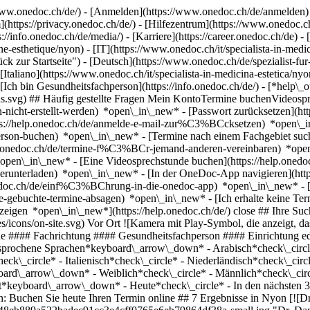
ww.onedoc.ch/de/) - [Anmelden](https://www.onedoc.ch/de/anmelden) 
ttps://privacy.onedoc.ch/de/) - [Hilfezentrum](https://www.onedoc.ch) 
s://info.onedoc.ch/de/media/) - [Karriere](https://career.onedoc.ch/de)
- 
e-esthetique/nyon) - [IT](https://www.onedoc.ch/it/specialista-in-medi
 zur Startseite") - [Deutsch](https://www.onedoc.ch/de/spezialist-fur-
[Italiano](https://www.onedoc.ch/it/specialista-in-medicina-estetica/ny
Ich bin Gesundheitsfachperson](https://info.onedoc.ch/de/)
- [*help\_
stions.svg) ## Häufig gestellte Fragen Mein KontoTermine buchenVid
kann-nicht-erstellt-werden) *open\_in\_new* - [Passwort zurücksetzen
tps://help.onedoc.ch/de/anmelde-e-mail-zur%C3%BCcksetzen) *open\
hperson-buchen) *open\_in\_new* - [Termine nach einem Fachgebiet suc
elp.onedoc.ch/de/termine-f%C3%BCr-jemand-anderen-vereinbaren) *op
) *open\_in\_new* - [Eine Videosprechstunde buchen](https://help.one
erunterladen) *open\_in\_new* - [In der OneDoc-App navigieren](http
onedoc.ch/de/einf%C3%BChrung-in-die-onedoc-app) *open\_in\_new*
- [Termine verwalten](https://help.onedoc.ch/de/termine-verwalten) *open\_in\_new* - [Termine absagen](https://help.onedoc.ch/de/online-gebuchte-termine-absagen) *open\_in\_new* - [Ich erhalte keine Terminbestätigung](https://help.onedoc.ch/de/ich-erhalte-keine-terminbest%C3%A4tigung) *open\_in\_new