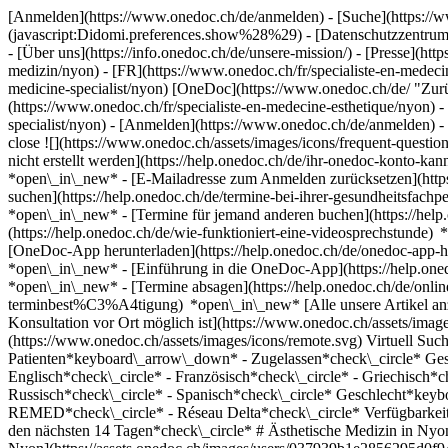
[Anmelden](https://www.onedoc.ch/de/anmelden) - [Suche](https://w
(javascript:Didomi.preferences.show%28%29) - [Datenschutzzentrum](h
- [Über uns](https://info.onedoc.ch/de/unsere-mission/) - [Presse](http
medizin/nyon) - [FR](https://www.onedoc.ch/fr/specialiste-en-medecin
medicine-specialist/nyon) [OneDoc](https://www.onedoc.ch/de/ "Zurück
(https://www.onedoc.ch/fr/specialiste-en-medecine-esthetique/nyon) - 
specialist/nyon)
- [Anmelden](https://www.onedoc.ch/de/anmelden) - [
close ![](https://www.onedoc.ch/assets/images/icons/frequent-que
nicht erstellt werden](https://help.onedoc.ch/de/ihr-onedoc-konto-
*open\_in\_new* - [E-Mailadresse zum Anmelden zurücksetzen](ht
suchen](https://help.onedoc.ch/de/termine-bei-ihrer-gesundheitsfac
*open\_in\_new* - [Termine für jemand anderen buchen](https://h
(https://help.onedoc.ch/de/wie-funktioniert-eine-videosprechstunde
[OneDoc-App herunterladen](https://help.onedoc.ch/de/onedoc-app-h
*open\_in\_new* - [Einführung in die OneDoc-App](https://help.