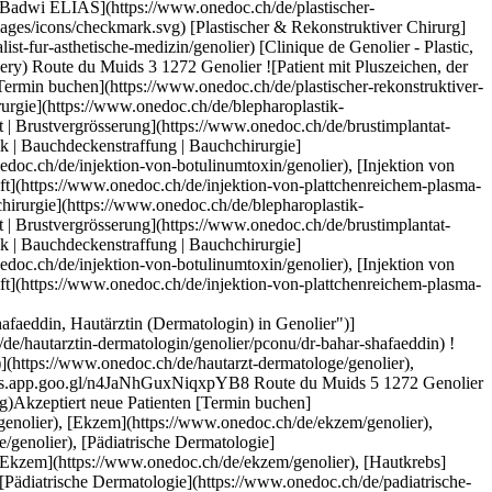
ddin, Hautärztin (Dermatologin) in Genolier](https://assets.onedoc.ch/images/users/298c6a1fe4f0eb9fa504a2c7a87f338a6e33b701395d6b9b944b0b9b924d4273-small.png "Dr. Bahar Shafaeddin, Hautärztin (Dermatologin) in Genolier")](https://www.onedoc.ch/de/hautarztin-dermatologin/genolier/pconu/dr-bahar-shafaeddin) ### [Dr. Bahar Shafaeddin](https://www.onedoc.ch/de/hautarztin-dermatologin/genolier/pconu/dr-bahar-shafaeddin) ![Abzeichen, das ein verifiziertes Profil kennzeichnet](https://www.onedoc.ch/assets/images/icons/checkmark.svg) [Hautärztin (Dermatologin)](https://www.onedoc.ch/de/hautarzt-dermatologe/genolier), [Spezialistin für ästhetische Medizin](https://www.onedoc.ch/de/spezialist-fur-asthetische-medizin/genolier) Clinique NESCENS; https://maps.app.goo.gl/n4JaNhGuxNiqxpYB8 Route du Muids 5 1272 Genolier ![Patient mit Pluszeichen, der anzeigt, dass neue Patienten angenommen werden](https://www.onedoc.ch/assets/images/icons/new-patients.svg)Akzeptiert neue Patienten [Termin buchen](https://www.onedoc.ch/de/hautarztin-dermatologin/genolier/pconu/dr-bahar-shafaeddin) Expertisen:[Akne](https://www.onedoc.ch/de/akne/genolier), [Ekzem](https://www.onedoc.ch/de/ekzem/genolier), [Hautkrebs](https://www.onedoc.ch/de/hautkrebs/genolier), [Psoriasis | Schuppenflechte](https://www.onedoc.ch/de/psoriasis-schuppenflechte/genolier), [Pädiatrische Dermatologie](https://www.onedoc.ch/de/padiatrische-dermatologie/genolier)Mehr anzeigen Expertisen:[Akne](https://www.onedoc.ch/de/akne/genolier), [Ekzem](https://www.onedoc.ch/de/ekzem/genolier), [Hautkrebs](https://www.onedoc.ch/de/hautkrebs/genolier), [Psoriasis | Schuppenflechte](https://www.onedoc.ch/de/psoriasis-schuppenflechte/genolier), [Pädiatrische Dermatologie](https://www.onedoc.ch/de/padiatrische-dermatologie/genolier)Mehr anzeigen [![Dr. Daphne Van der Aa -, Spezialistin für ästhetische Medizin in Collonge-Bellerive](https://assets.onedoc.ch/images/users/d2eeb53a5f1918313020057b55b2360ee60427d3db14835c891dd7b3ae505610-small.jpg "Dr. Daphne Van der Aa -, Spezialistin für ästhetische Medizin in Collonge-Bellerive")](https://www.onedoc.ch/de/spezialistin-fur-asthetische-medizin/collonge-bellerive/pc04i/dr-daphne-van-der-aa) ### [Dr. Daphne Van der Aa -](https://www.onedoc.ch/de/spezialistin-fur-asthetische-medizin/collonge-bellerive/pc04i/dr-daphne-van-der-aa) [Spezialistin für ästhetische Medizin](https://www.onedoc.ch/de/spezialist-fur-asthetische-medizin/collonge-bellerive) [LAVY Médical Vésenaz](https://www.onedoc.ch/de/medizinisches-zentrum/collonge-bellerive/ebebn/lavy-medical-vesenaz) Chemin des Rayes 33 1222 Collonge-Bellerive ![Patient mit Pluszeichen, der anzeigt, dass neue Patienten angenommen werden](https://www.onedoc.ch/assets/images/icons/new-patients.svg)Akzeptiert neue Patienten [Termin buchen](https://www.onedoc.ch/de/spezialistin-fur-asthetische-medizin/collonge-bellerive/pc04i/dr-daphne-van-der-aa) [![Dr. Mariem Baroudi, Fachärztin für Allgemeine Innere Medizin in Genf](https://www.onedoc.ch/assets/images/female.png "Dr. Mariem Baroudi, Fachärztin für Allgemeine Innere Medizin in Genf")](https://www.onedoc.ch/de/facharztin-fur-allgemeine-innere-medizin/genf/pl6/dr-mariem-baroudi) ### [Dr. Mariem Baroudi](https://www.onedoc.ch/de/facharztin-fur-allgemeine-innere-medizin/genf/pl6/dr-mariem-baroudi) [Fachärztin für Allgemeine Innere Medizin](https://www.onedoc.ch/de/facharzt-fur-allgemeine-innere-medizin/genf), [Spezialistin für ästhetische Medizin](https://www.onedoc.ch/de/spezialist-fur-asthetische-medizin/genf) Dr. Baroudi Mariem Rue de Lausanne 42 1201 Genf ![Dr. Mariem Baroudi ist bei Réseau Delta angeschlossen](https://assets.onedoc.ch/images/networks/logos/bc7306ac026c686f85d463e96b3cb0053f7de03c9f7a5fae3aa7114a276838ea-small.png) ![Patient mit Pluszeichen, der anzeigt, dass neue Patienten angenommen werden](https://www.onedoc.ch/assets/images/icons/new-patients.svg)Akzeptiert neue Patienten [Termin buchen](https://www.onedoc.ch/de/facharztin-fur-allgemeine-innere-medizin/genf/pl6/dr-mariem-baroudi) [![Dr. Edouard Mas, Spezialist für ästhetische Medizin in Genf](https://assets.onedoc.ch/images/users/af9df9cbd4d812a8e8ba9c0e5fea831b7aac073455ee46d874f18661f97928e9-small.jpg "Dr. Edouard Mas, Spezialist für ästhetische Medizin in Genf")](https://www.onedoc.ch/de/spezialist-fur-asthetische-medizin/genf/pc4n7/dr-edouard-mas) ### [Dr. Edouard Mas](https://www.onedoc.ch/de/spezialist-fur-asthetische-medizin/genf/pc4n7/dr-edouard-mas) ![Abzeichen, das ein verifiziertes Profil kennzeichnet](https://www.onedoc.ch/assets/images/icons/checkmark.svg) [Spezialist für ästhetische Medizin](https://www.onedoc.ch/de/spezialist-fur-asthetische-medizin/genf) [ANAGEN - Genève](https://www.onedoc.ch/de/klinik/genf/ebfks/anagen-geneve) Rue de Lausanne 15 1201 Genf ![Patient mit Pluszeichen, der anzeigt, dass neue Patienten angenommen werden](https://www.onedoc.ch/assets/images/icons/new-patients.svg)Akzeptiert neue Patienten [Termin buchen](https://www.onedoc.ch/de/spezialist-fur-asthetische-medizin/genf/pc4n7/dr-edouard-mas) Expertisen:[Blepharoplastik | Augenlidchirurgie](https://www.onedoc.ch/de/blepharoplastik-augenlidchirurgie/genf), [Behandlung von Pigmentflecken](https://www.onedoc.ch/de/behandlung-von-pigmentflecken/genf), [Behandlung von Narben](https://www.onedoc.ch/de/behandlung-von-narben/genf), [Akne](https://www.onedoc.ch/de/akne/genf), [Peeling](https://www.onedoc.ch/de/peeling/genf), [Hyperhidrose | Übermässiges Schwitzen](https://www.onedoc.ch/de/hyperhidrose-ubermassiges-schwitzen/genf), [Injektion von plättchenreichem Plasma | PRP | Vampire Lift](https://www.onedoc.ch/de/injektion-von-plattchenreichem-plasma-prp-vampire-lift/genf), [Mesotherapie](https://www.onedoc.ch/de/mesotherapie/genf), [Injektion von Botulinumtoxin](https://www.onedoc.ch/de/injektion-von-botulinumtoxin/genf)Mehr anzeigen Expertisen:[Blepharoplastik | Augenlidchirurgie](https://www.onedoc.ch/de/blepharoplastik-augenlidchirurgie/genf), [Behandlung von Pigmentflecken](https://www.onedoc.ch/de/behandlung-von-pigmentflecken/genf), [Behandlung von Narben](https://www.onedoc.ch/de/behandlung-von-narben/genf), [Akne](https://www.onedoc.ch/de/akne/genf), [Peeling](https://www.onedoc.ch/de/peeling/genf), [Hyperhidrose | Übermässiges Schwitzen](https://www.onedoc.ch/de/hyperhidrose-ubermassiges-schwitzen/genf), [Injektion von plättchenreichem Plasma | PRP | Vampire Lift](https://www.onedoc.ch/de/injektion-von-plattchenreichem-plasma-prp-vampire-lift/genf), [Mesotherapie](https://www.onedoc.ch/de/mesotherapie/genf), [Injektion von Botulinumtoxin](https://www.onedoc.ch/de/injektion-von-botulinumtoxin/genf)Mehr anzeigen [![Dr. Edouard Mas, Spezialist für ästhetische Medizin in Genf](https://assets.onedoc.ch/images/users/040275edaa29c22b500224f46daca5199062a01ae24632c3ef4d9d3c36f08c75-small.png "Dr. Edouard Mas, Spezialist für ästhetische Medizin in Genf")](https://www.onedoc.ch/de/spezialist-fur-asthetische-medizin/genf/pcwyb/dr-edouard-mas) ### [Dr. Edouard Mas](https://www.onedoc.ch/de/spezialist-fur-asthetische-medizin/genf/pcwyb/dr-edouard-mas) ![Abzeichen, das ein verifiziertes Profil kennzeichnet](https://www.onedoc.ch/assets/images/icons/checkmark.svg) [Spezialist für ästhetische Medizin](https://www.onedoc.ch/de/spezialist-fur-asthetische-medizin/genf) Capital Care Place Jean-Marteau 3 1201 Genf ![Patient mit Pluszeichen, der anzeigt, dass neue Patienten angenommen werden](https://www.onedoc.ch/assets/images/icons/new-patients.svg)Akzeptiert neue Patienten [Termin buchen](https://www.onedoc.ch/de/spezialist-fur-asthetische-medizin/genf/pcwyb/dr-edouard-mas) Expertisen:[Morphologische und Anti-Aging-Medizin](https://www.onedoc.ch/de/morphologische-und-anti-aging-medizin/genf), [Injektion von Hyaluronsäure](https://www.onedoc.ch/de/injektion-von-hyaluronsaure/genf), [Injektion von Botulinumtoxin](https://www.onedoc.ch/de/injektion-von-botulinumtoxin/genf), [Mesotherapie](https://www.onedoc.ch/de/mesotherapie/genf), [Injektion von plättchenreichem Plasma | PRP | Vampire Lift](https://www.onedoc.ch/de/injektion-von-plattchenreichem-plasma-prp-vampire-lift/genf), [Hyperhidrose | Übermässiges Schwitzen](https://www.onedoc.ch/de/hyperhidrose-ubermassiges-schwitzen/genf), [Kryotherapie | Kältetherapie](https://www.onedoc.ch/de/kryotherapie-kaltetherapie/genf), [Peeling](https://www.onedoc.ch/de/peeling/genf), [Akne](https://www.onedoc.ch/de/akne/genf), [Behandlung von Narben](https://www.onedoc.ch/de/behandlung-von-narben/genf), [Behandlung von Pigmentflecken](https://www.onedoc.ch/de/behandlung-von-pigmentflecken/genf)Mehr anzeigen Expertisen:[Mo