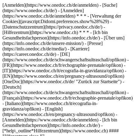
[Anmelden](https://www.onedoc.ch/de/anmelden) - [Suche]
(https://www.onedoc.ch/de/) - [Anmelden]
(https://www.onedoc.ch/de/anmelden) * * * - [Verwaltung der
Cookies](javascript:Didomi.preferences.show%28%29) -
[Datenschutzzentrum](https://privacy.onedoc.ch/de/) -
[Hilfezentrum](https://www.onedoc.ch) * * * - [Ich bin
Gesundheitsfachperson](https://info.onedoc.ch/de/) - [Über uns]
(https://info.onedoc.ch/de/unsere-mission/) - [Presse]
(https://info.onedoc.ch/de/media/) - [Karriere]
(https://career.onedoc.ch/de)
- [DE]
(https://www.onedoc.ch/de/schwangerschaftsultraschall/opfikon) -
[FR](https://www.onedoc.ch/fr/echographie-prenatale/opfikon) -
[IT](https://www.onedoc.ch/it/ecografia-in-gravidanza/opfikon) -
[EN](https://www.onedoc.ch/en/pregnancy-ultrasound/opfikon)
[OneDoc](https://www.onedoc.ch/de/ "Zurück zur Startseite") -
[Deutsch]
(https://www.onedoc.ch/de/schwangerschaftsultraschall/opfikon) -
[Français](https://www.onedoc.ch/fr/echographie-prenatale/opfikon)
- [Italiano](https://www.onedoc.ch/it/ecografia-in-
gravidanza/opfikon) - [English]
(https://www.onedoc.ch/en/pregnancy-ultrasound/opfikon)
-
[Anmelden](https://www.onedoc.ch/de/anmelden) - [Ich bin
Gesundheitsfachperson](https://info.onedoc.ch/de/)
-
[*help\_outline*Hilfezentrum](https://www.onedoc.ch) ####