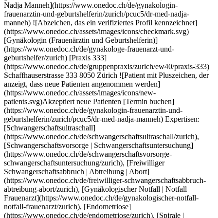
enarztin-und-geburtshelferin/zurich/pcuc5/dr-med-nadja-manneh) Expertisen:[Schwangerschaftsultraschall](https://www.onedoc.ch/de/schwangerschaftsultraschall/zurich), [Schwangerschaftsvorsorge | Schwangerschaftsuntersuchung](https://www.onedoc.ch/de/schwangerschaftsvorsorge-schwangerschaftsuntersuchung/zurich), [Freiwilliger Schwangerschaftsabbruch | Abtreibung | Abort](https://www.onedoc.ch/de/freiwilliger-schwangerschaftsabbruch-abtreibung-abort/zurich), [Gynäkologischer Notfall | Notfall Frauenarzt](https://www.onedoc.ch/de/gynakologischer-notfall-notfall-frauenarzt/zurich), [Endometriose](https://www.onedoc.ch/de/endometriose/zurich), [Spirale | Spiraleinlage | Intrauterinpessar (IUP)](https://www.onedoc.ch/de/spirale-spiraleinlage-intrauterinpessar-iup/zurich), [Vorsorgeuntersuchung Humane Papillomaviren (HPV) | PAP Abstrich](https://www.onedoc.ch/de/vorsorgeuntersuchung-humane-papillomaviren-hpv-pap-abstrich/zurich), [Wechseljahre | Menopause](https://www.onedoc.ch/de/wechseljahre-menopause/zurich), [Familienplanung](https://www.onedoc.ch/de/familienplanung/zurich)Mehr anzeigen Expertisen:[Schwangerschaftsultraschall](https://www.onedoc.ch/de/schwangerschaftsultraschall/zurich), [Schwangerschaftsvorsorge | Schwangerschaftsuntersuchung](https://www.onedoc.ch/de/schwangerschaftsvorsorge-schwangerschaftsuntersuchung/zurich), [Freiwilliger Schwangerschaftsabbruch | Abtreibung | Abort](https://www.onedoc.ch/de/freiwilliger-schwangerschaftsabbruch-abtreibung-abort/zurich), [Gynäkologischer Notfall | Notfall Frauenarzt](https://www.onedoc.ch/de/gynakologischer-notfall-notfall-frauenarzt/zurich), [Endometriose](https://www.onedoc.ch/de/endometriose/zurich), [Spirale | Spiraleinlage | Intrauterinpessar (IUP)](https://www.onedoc.ch/de/spirale-spiraleinlage-intrauterinpessar-iup/zurich), [Vorsorgeuntersuchung Humane Papillomaviren (HPV) | PAP Abstrich](https://www.onedoc.ch/de/vorsorgeuntersuchung-humane-papillomaviren-hpv-pap-abstrich/zurich), [Wechseljahre | Menopause](https://www.onedoc.ch/de/wechseljahre-menopause/zurich), [Familienplanung](https://www.onedoc.ch/de/familienplanung/zurich)Mehr anzeigen [![Frau Nicola Muhl, Gynäkologin (Frauenärztin und Geburtshelferin) in Zürich](https://assets.onedoc.ch/images/users/607441110e92ee0f72b0172353d59927d8709cee7ec8b0d3c59bd7e2bda54698-small.jpg "Frau Nicola Muhl, Gynäkologin (Frauenärztin und Geburtshelferin) in Zürich")](https://www.onedoc.ch/de/gynakologin-frauenarztin-und-geburtshelferin/zurich/pc1m3/nicola-muhl) ### [Frau Nicola Muhl](https://www.onedoc.ch/de/gynakologin-frauenarztin-und-geburtshelferin/zurich/pc1m3/nicola-muhl) ![Abzeichen, das ein verifiziertes Profil kennzeichnet](https://www.onedoc.ch/assets/images/icons/checkmark.svg) [Gynäkologin (Frauenärztin und Geburtshelferin)](https://www.onedoc.ch/de/gynakologe-frauenarzt-und-geburtshelfer/zurich) [Ärztezentrum Oerlikon](https://www.onedoc.ch/de/medizinisches-zentrum/zurich/ebegu/arztezentrum-oerlikon) Thurgauerstrasse 30 8050 Zürich ![Patient mit Pluszeichen, der anzeigt, dass neue Patienten angenommen werden](https://www.onedoc.ch/assets/images/icons/new-patients.svg)Akzeptiert neue Patienten [Termin buchen](https://www.onedoc.ch/de/gynakologin-frauenarztin-und-geburtshelferin/zurich/pc1m3/nicola-muhl) Expertisen:[Schwangerschaftsultraschall](https://www.onedoc.ch/de/schwangerschaftsultraschall/zurich), [Vorsorgeuntersuchung | Check up](https://www.onedoc.ch/de/vorsorgeuntersuchung-check-up/zurich), [Familienplanung](https://www.onedoc.ch/de/familienplanung/zurich), [Hormonanalyse](https://www.onedoc.ch/de/hormonanalyse/zurich), [Verhütung](https://www.onedoc.ch/de/verhutung/zurich), [Geburt](https://www.onedoc.ch/de/geburt/zurich), [Harnwegsinfektion | Zystitis | Blasenentzündung](https://www.onedoc.ch/de/harnwegsinfektion-zystitis-blasenentzundung/zurich), [Wechseljahre | Menopause](https://www.onedoc.ch/de/wechseljahre-menopause/zurich), [Schwangerschaftsvorsorge | Schwangerschaftsuntersuchung](https://www.onedoc.ch/de/schwangerschaftsvorsorge-schwangerschaftsuntersuchung/zurich)Mehr anzeigen Expertisen:[Schwangerschaftsultraschall](https://www.onedoc.ch/de/schwangerschaftsultraschall/zurich), [Vorsorgeuntersuchung | Check up](https://www.onedoc.ch/de/vorsorgeuntersuchung-check-up/zurich), [Familienplanung](https://www.onedoc.ch/de/familienplanung/zurich), [Hormonanalyse](https://www.onedoc.ch/de/hormonanalyse/zurich), [Verhütung](https://www.onedoc.ch/de/verhutung/zurich), [Geburt](https://www.onedoc.ch/de/geburt/zurich), [Harnwegsinfektion | Zystitis | Blasenentzündung](https://www.onedoc.ch/de/harnwegsinfektion-zystitis-blasenentzundung/zurich), [Wechseljahre | Menopause](https://www.onedoc.ch/de/wechseljahre-menopause/zurich), [Schwangerschaftsvorsorge | Schwangerschaftsuntersuchung](https://www.onedoc.ch/de/schwangerschaftsvorsorge-schwangerschaftsuntersuchung/zurich)Mehr anzeigen [![Dr. med. Angelika Assemi, Gynäkologin (Frauenärztin und Geburtshelferin) in Kloten](https://assets.onedoc.ch/images/users/77bd251fa7d3adc17066e55250265e5f476de50babcea85e8007404132365e4a.jpg "Dr. med. Angelika Assemi, Gynäkologin (Frauenärztin und Geburtshelferin) in Kloten")](https://www.onedoc.ch/de/gynakologin-frauenarztin-und-geburtshelferin/kloten/pc1i3/dr-med-angelika-assemi) ### [Dr. med. Angelika Assemi](https://www.onedoc.ch/de/gynakologin-frauenarztin-und-geburtshelferin/kloten/pc1i3/dr-med-angelika-assemi) ![Abzeichen, das ein verifiziertes Profil kennzeichnet](https://www.onedoc.ch/assets/images/icons/checkmark.svg) [Gynäkologin (Frauenärztin und Geburtshelferin)](https://www.onedoc.ch/de/gynakologe-frauenarzt-und-geburtshelfer/kloten) [Frauenärzte Kloten AG](https://www.onedoc.ch/de/medizinische-praxis/kloten/e876/frauenarzte-kloten-ag) Marktgasse 7 8302 Kloten ![Patient mit Pluszeichen, der anzeigt, dass neue Patienten angenommen werden](https://www.onedoc.ch/assets/images/icons/new-patients.svg)Akzeptiert neue Patienten [Termin buchen](https://www.onedoc.ch/de/gynakologin-frauenarztin-und-geburtshelferin/kloten/pc1i3/dr-med-angelika-assemi) Expertisen:[Schwangerschaftsultraschall](https://www.onedoc.ch/de/schwangerschaftsultraschall/kloten), [Vorsorgeuntersuchung | Check up](https://www.onedoc.ch/de/vorsorgeuntersuchung-check-up/kloten), [Hormonanalyse](https://www.onedoc.ch/de/hormonanalyse/kloten), [Verhütung](https://www.onedoc.ch/de/verhutung/kloten), [Kindergynäkologie | Jugendgynäkologie](https://www.onedoc.ch/de/kindergynakologie-jugendgynakologie/kloten), [Geburt](https://www.onedoc.ch/de/geburt/kloten), [4D Schwangerschaftsultraschall](https://www.onedoc.ch/de/4d-schwangerschaftsultraschall/kloten), [Bauchspiegelung | Laparoskopie](https://www.onedoc.ch/de/bauchspiegelung-laparoskopie/kloten), [Brustkrebs | Mammakarzinom](https://www.onedoc.ch/de/brustkrebs-mammakarzinom/kloten)Mehr anzeigen Expertisen:[Schwangerschaftsultraschall](https://www.onedoc.ch/de/schwangerschaftsultraschall/kloten), [Vorsorgeuntersuchung | Check up](https://www.onedoc.ch/de/vorsorgeuntersuchung-check-up/kloten), [Hormonanalyse](https://www.onedoc.ch/de/hormonanalyse/kloten), [Verhütung](https://www.onedoc.ch/de/verhutung/kloten), [Kindergynäkologie | Jugendgynäkologie](https://www.onedoc.ch/de/kindergynakologie-jugendgynakologie/kloten), [Geburt](https://www.onedoc.ch/de/geburt/kloten), [4D Schwangerschaftsultraschall](https://www.onedoc.ch/de/4d-schwangerschaftsultraschall/kloten), [Bauchspiegelung | Laparoskopie](https://www.onedoc.ch/de/bauchspiegelung-laparoskopie/kloten), [Brustkrebs | Mammakarzinom](https://www.onedoc.ch/de/brustkrebs-mammakarzinom/kloten)Mehr anzeigen [![Dr. med. Evelin Beizermann, Gynäkologin (Frauenärztin und Geburtshelferin) in Kloten](https://assets.onedoc.ch/images/users/2de6bcd2bae1c1a6b86922222cb939f2a660eb603c84a7e4d1846c3f31915bf4-small.jpg "Dr. med. Evelin Beizermann, Gynäkologin (Frauenärztin und Geburtshelferin) in Kloten")](https://www.onedoc.ch/de/gynakologin-frauenarztin-und-geburtshelferin/kloten/pc1i4/dr-med-evelin-beizermann) ### [Dr. med. Evelin Beizermann](https://www.onedoc.ch/de/gynakologin-frauenarztin-und-geburtshelferin/kloten/pc1i4/dr-med-evelin-beizermann) ![Abzeichen, das ein verifiziertes Profil kennzeichnet](https://www.onedoc.ch/assets/images/icons/checkmark.svg) [Gynäkologin (Frauenärztin und Geburtshelferin)](https://www.onedoc.ch/de/gynakologe-frauenarzt-und-geburtshelfer/kloten) [Frauenärzte Kloten AG](https://www.onedoc.ch/de/medizinische-praxis/kloten/e876/frauenarzte-kloten-ag) Marktgasse 7 8302 Kloten ![Patient mit Pluszeichen, der anzeigt, dass neue Patienten angenommen werden](https://www.onedoc.ch/assets/images/icons/new-patients.svg)Akzeptiert neue Patienten [Termin buchen](https://www.onedoc.ch/de/gynakologin-frauenarztin-und-geburtshelferin/kloten/pc1i4/dr-med-evelin-beizermann) Expertisen:[Schwangerschaftsultraschall](https://www.onedoc.ch/de/schwangerschaftsultraschall/kloten), [Vorsorgeuntersuchung | Check up](https://www.onedoc.ch/de/vorsorgeuntersuchung-check-up/kloten), [Hormonanalyse](https://www.onedoc.ch/de/hormonanalyse/kloten), [Verhütung](https://www.onedoc.ch/de/verhutung/kloten), [Kindergynäkologie | Jugendgynäkologie](https://www.onedoc.ch/de/kindergynakologie-jugendgynakologie/kloten), [Geburt](https://www.onedoc.ch/de/geburt/kloten), [4D Schwangerschaftsultraschall](https://www.onedoc.ch/de/4d-schwangerschaftsultraschall/kloten), [Bauchspiegelung | Laparoskopie](https://www.onedoc.ch/de/bauchspiegelung-laparoskopie/kloten), [Brustkrebs | Mammakarzinom](https://www.onedoc.ch/de/brustkrebs-mammakarzinom/kloten)Mehr anzeigen Expertisen:[Schwangerschaftsultraschall](https://www.onedoc.ch/de/schwangerschaftsultraschall/kloten), [Vorsorgeuntersuchung | Check up](https://www.onedoc.ch/de/vorsorgeuntersuchung-check-up/kloten), [Hormonanalyse](https://www.onedoc.ch/de/hormonanalyse/kloten), [Verhütung](https://www.onedoc.ch/de/verhutung/kloten), [Kindergynäkologie | Jugendgynäkologie](https://www.o