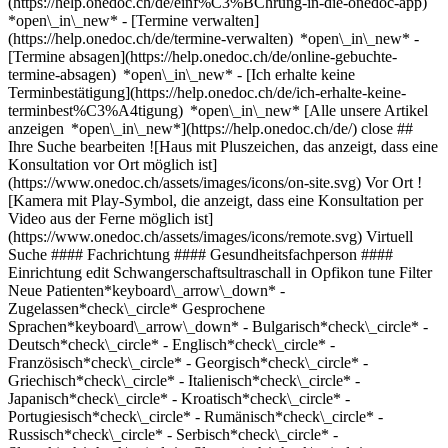
(https://help.onedoc.ch/de/einf%C3%BChrung-in-die-onedoc-app)
*open\_in\_new*
- [Termine verwalten](https://help.onedoc.ch/de/termine-verwalten) *open\_in\_new* - [Termine absagen](https://help.onedoc.ch/de/online-gebuchte-termine-absagen) *open\_in\_new* - [Ich erhalte keine Terminbestätigung](https://help.onedoc.ch/de/ich-erhalte-keine-terminbest%C3%A4tigung) *open\_in\_new* [Alle unsere Artikel anzeigen *open\_in\_new*](https://help.onedoc.ch/de/) close ## Ihre Suche bearbeiten ![Haus mit Pluszeichen, das anzeigt, dass eine Konsultation vor Ort möglich ist](https://www.onedoc.ch/assets/images/icons/on-site.svg) Vor Ort ![Kamera mit Play-Symbol, die anzeigt, dass eine Konsultation per Video aus der Ferne möglich ist](https://www.onedoc.ch/assets/images/icons/remote.svg) Virtuell Suche #### Fachrichtung #### Gesundheitsfachperson #### Einrichtung edit Schwangerschaftsultraschall in Opfikon tune Filter Neue Patienten*keyboard\_arrow\_down* - Zugelassen*check\_circle* Gesprochene Sprachen*keyboard\_arrow\_down* - Bulgarisch*check\_circle* - Deutsch*check\_circle* - Englisch*check\_circle* - Französisch*check\_circle* - Georgisch*check\_circle* - Griechisch*check\_circle* - Italienisch*check\_circle* - Japanisch*check\_circle* - Kroatisch*check\_circle* - Portugiesisch*check\_circle* - Rumänisch*check\_circle* - Russisch*check\_circle* - Serbisch*check\_circle* - Slowakisch*check\_circle* - Slowenisch*check\_circle* - Spanisch*check\_circle* - Türkisch*check\_circle* - Ukrainisch*check\_circle* - Ungarisch*check\_circle* Geschlecht*keyboard\_arrow\_down* - Weiblich*check\_circle* - Männlich*check\_circle* Netzwerk*keyboard\_arrow\_down* - Hirslanden*check\_circle* - Swiss Medical Network*check\_circle* Verfügbarkeit*keyboard\_arrow\_down* - Heute*check\_circle* - In den nächsten 3 Tagen*check\_circle* - In den nächsten 7 Tagen*check\_circle* - In den nächsten 14 Tagen*check\_circle* # __Schwangerschaftsultraschall__ in __Opfikon__: Buchen Sie heute Ihren Termin online ## 1 Ergebnis in Opfikon [![Dr. med. Antje Wollenberg, Gynäkologin (Frauenärztin und Geburtshelferin) in Opfikon](https://assets.onedoc.ch/images/users/bbbf2fd3c421e6b7503904cd8052ce40de67e8259e2c1242256127da0550aee4-small.jpg "Dr. med. Antje Wollenberg, Gynäkologin (Frauenärztin und Geburtshelferin) in Opfikon")](https://www.onedoc.ch/de/gynakologin-frauenarztin-und-geburtshelferin/opfikon/pco1r/dr-med-antje-wollenberg) ### [Dr. med. Antje Wollenberg](https://www.onedoc.ch/de/gynakologin-frauenarztin-und-geburtshelferin/opfikon/pco1r/dr-med-antje-wollenberg) ![Abzeichen, das ein verifiziertes Profil kennzeichnet](https://www.onedoc.ch/assets/images/icons/checkmark.svg) [Gynäkologin (Frauenärztin und Geburtshelferin)](https://www.onedoc.ch/de/gynakologe-frauenarzt-und-geburtshelfer/opfikon) [Frauenmedizin Wollenberg GmbH](https://www.onedoc.ch/de/medizinische-praxis/opfikon/e89k/frauenmedizin-wollenberg-gmbh) Unterrietstrasse 2A 8152 Opfikon ![Patient mit Pluszeichen, der anzeigt, dass neue Patienten angenommen werden](https://www.onedoc.ch/assets/images/icons/new-patients.svg)Akzeptiert neue Patienten [Termin buchen](https://www.onedoc.ch/de/gynakologin-frauenarztin-und-geburtshelferin/opfikon/pco1r/dr-med-antje-wollenberg) Expertisen: Schwangerschaftsultraschall, [Vorsorgeuntersuchung Humane Papillomaviren (HPV) | PAP Abstrich](https://www.onedoc.ch/de/vorsorgeuntersuchung-humane-papillomaviren-hpv-pap-abstrich/opfikon), [Verhütung](https://www.onedoc.ch/de/verhutung/opfikon), [Kinderwunsch | Fertilitätsbehandlung](https://www.onedoc.ch/de/kinderwunsch-fertilitatsbehandlung/opfikon), [Endometriose](https://www.onedoc.ch/de/endometriose/opfikon), [Schwangerschaftsvorsorge | Schwangerschaftsuntersuchung](https://www.onedoc.ch/de/schwangerschaftsvorsorge-schwangerschaftsuntersuchung/opfikon), [Spirale | Spiraleinlage | Intrauterinpessar (IUP)](https://www.onedoc.ch/de/spirale-spiraleinlage-intrauterinpessar-iup/opfikon), [Vorsorgeuntersuchung Brustkrebs](https://www.onedoc.ch/de/vorsorgeuntersuchung-brustkrebs/opfikon), [Wechseljahre | Menopause](https://www.onedoc.ch/de/wechseljahre-menopause/opfikon)Mehr anzeigen *chevron\_left* So. 02 Aug. *chevron\_right* Mehr Termine anzeigen *error\_outline* Beim Laden der Verfügbarkeiten ist ein Fehler aufgetreten [Erneut versuchen](https://www.onedoc.ch) Expertisen: Schwangerschaftsultraschall, [Vorsorgeuntersuchung Humane Papillomaviren (HPV) | PAP Abstrich](https://www.onedoc.ch/de/vorsorgeuntersuchung-humane-papillomaviren-hpv-pap-abstrich/opfikon), [Verhütung](https://www.onedoc.ch/de/verhutung/opfikon), [Kinderwunsch | Fertilitätsbehandlung](https://www.onedoc.ch/de/kinderwunsch-fertilitatsbehandlung/opfikon), [Endometriose](https://www.onedoc.ch/de/endometriose/opfikon), [Schwangerschaftsvorsorge | Schwangerschaftsuntersuchung](https://www.onedoc.ch/de/schwangerschaftsvorsorge-schwangerschaftsuntersuchung/opfikon), [Spirale | Spiraleinlage | Intrauterinpessar (IUP)](https://www.onedoc.ch/de/spirale-spiraleinlage-intrauterinpessar-iup/opfikon), [Vorsorgeuntersuchung Brustkrebs](https://www.onedoc.ch/de/vorsorgeuntersuchung-brustkrebs/opfikon), [Wechseljahre | Menopause](https://www.onedoc.ch/de/wechseljahre-menopause/opfikon)Mehr anzeigen ## __Schwangerschaftsultraschall__ in der Umgebung von __Opfikon__: Andere Gesundheitsfachpersonen können Online gebucht werden [![Dr. med. Markus Assemi, Gynäkologe (Frauenarzt und Geburtshelfer) in Kloten](https://assets.onedoc.ch/images/users/c50271bb6006a83e94ecf19fd2671989ab5c5dd1626466937c15b4f5acdbb2c6-small.jpg "Dr. med. Markus Assemi, Gynäkologe (Frauenarzt und Geburtshelfer) in Kloten")](https://www.onedoc.ch/de/gynakologe-frauenarzt-und-geburtshelfer/kloten/pc1i5/dr-med-markus-assemi) ### [Dr. med. Markus Assemi](https://www.onedoc.ch/de/gynakologe-frauenarzt-und-geburtshelfer/kloten/pc1i5/dr-med-markus-assemi) ![Abzeichen, das ein verifiziertes Profil kennzeichnet](https://www.onedoc.ch/assets/images/icons/checkmark.svg) [Gynäkologe (Frauenarzt und Geburtshelfer)](https://www.onedoc.ch/de/gynakologe-frauenarzt-und-geburtshelfer/kloten) [Frauenärzte Kloten AG](https://www.onedoc.ch/de/medizinische-praxis/kloten/e876/frauenarzte-kloten-ag) Marktgasse 7 8302 Kloten ![Patient mit Pluszeichen, der anzeigt, dass neue Patienten angenommen werden](https://www.onedoc.ch/assets/images/icons/new-patients.svg)Akzeptiert neue Patienten [Termin buchen](https://www.onedoc.ch/de/gynakologe-frauenarzt-und-geburtshelfer/kloten/pc1i5/dr-med-markus-assemi) Expertisen:[Schwangerschaftsultraschall](https://www.onedoc.ch/de/schwangerschaftsultraschall/kloten), [Vorsorgeuntersuchung | Check up](https://www.onedoc.ch/de/vorsorgeuntersuchung-check-up/kloten), [Hormonanalyse](https://www.onedoc.ch/de/hormonanalyse/kloten), [Verhütung](https://www.onedoc.ch/de/verhutung/kloten), [Kindergynäkologie | Jugendgynäkologie](https://www.onedoc.ch/de/kindergynakologie-jugendgynakologie/kloten), [Geburt](https://www.onedoc.ch/de/geburt/kloten), [4D Schwangerschaftsultraschall](https://www.onedoc.ch/de/4d-schwangerschaftsultraschall/kloten), [Bauchspiegelung | Laparoskopie](https://www.onedoc.ch/de/bauchspiegelung-laparoskopie/kloten), [Brustkrebs | Mammakarzinom](https://www.onedoc.ch/de/brustkrebs-mammakarzinom/kloten)Mehr anzeigen *chevron\_left* So. 02 Aug. *chevron\_right* Mehr Termine anzeigen *error\_outline* Beim Laden der Verfügbarkeiten ist ein Fehler aufgetreten [Erneut versuchen](https://www.onedoc.ch) Expertisen:[Schwangerschaftsultraschall](https://www.onedoc.ch/de/schwangerschaftsultraschall/kloten), [Vorsorgeuntersuchung | Check up](https://www.onedoc.ch/de/vorsorgeuntersuchung-check-up/kloten), [Hormonanalyse](https://www.onedoc.ch/de/hormonanalyse/kloten), [Verhütung](https://www.onedoc.ch/de/verhutung/kloten), [Kindergynäkologie | Jugendgynäkologie](https://www.onedoc.ch/de/kindergynakologie-jugendgynakologie/kloten), [Geburt](https://www.onedoc.ch/de/geburt/kloten), [4D Schwangerschaftsultraschall](https://www.onedoc.ch/de/4d-schwangerschaftsultraschall/kloten), [Bauchspiegelung | Laparoskopie](https://www.onedoc.ch/de/bauchspiegelung-laparoskopie/kloten), [Brustkrebs | Mammakarzinom](https://www.onedoc.ch/de/brustkrebs-mammakarzinom/kloten)Mehr anzeigen [![Dr. med. Begoña Lipp von Wattenwyl, Gynäkologin (Frauenärztin und Geburtshelferin) in Zürich](https://assets.onedoc.ch/images/users/161f3149c6767c6d9c2dabfe2e0331425b6d90db541913373ec6cc492fa7c467-small.jpg "Dr. med. Begoña Lipp von Wattenwyl, Gynäkologin (Frauenärztin und Geburtshelferin) in Zürich")](https://www.onedoc.ch/de/gynakologin-frauenarztin-und-geburtshelferin/zurich/pcub3/dr-med-begona-lipp-von-wattenwyl) ### [Dr. med. Begoña Lipp von Wattenwyl](https://www.onedoc.ch/de/gynakologin-frauenarztin-und-geburtshelferin/zurich/pcub3/dr-med-begona-lipp-von-wattenwyl) ![Abzeichen, das ein verifiziertes Profil kennzeichnet](https://www.onedoc.ch/assets/images/icons/checkmark.svg) [Gynäkologin (Frauenärztin und Geburtshelferin)](https://www.onedoc.ch/de/gynakologe-frauenarzt-und-geburtshelfer/zurich) [Airport Medical Center](https://www.onedoc.ch/de/medizinisches-zentrum/zurich/erbe/airport-medical-center) Prime Center 1 8060 Zürich ![Patient mit Pluszeichen, der anzeigt, dass neue Patienten angenommen werden](https://www.onedoc.ch/assets/images/icons/new-patients.svg)Akzeptiert neue Patienten [Termin buchen](https://www.onedoc.ch/de/gynakologin-frauenarztin-und-geburtshelferin/zurich/pcub3/dr-med-begona-lipp-von-wattenwyl) Expertisen:[Schwangerschaftsultraschall](https://www.onedoc.ch/de/schwangerschaftsultraschall/zurich), [Vorsorgeuntersuchung Humane Papillomaviren (HPV) | PAP Abstrich](https://www.onedoc.ch/de/vorsorgeuntersuchung-humane-papillomaviren-hpv-pap-abstrich/zurich), [Wechseljahre | Menopause](https://www.onedoc.ch/de/wechseljahre-menopause/zurich), [Gynäkologischer Notfall | Notfall Frauenarzt](https://www.onedoc.ch/de/gynakologischer-notfall-notfall-frauenarzt/zurich)Mehr anzeigen *chevron\_left*