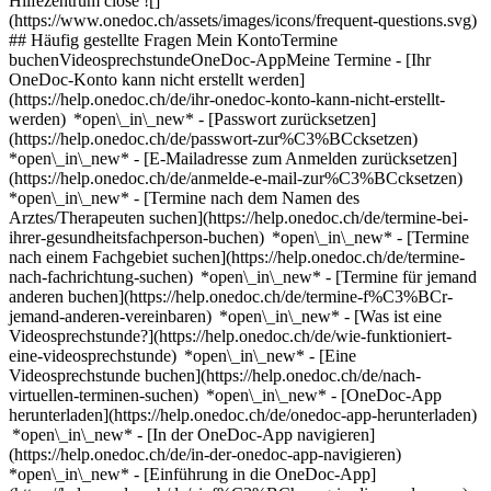
Hilfezentrum close ![]
(https://www.onedoc.ch/assets/images/icons/frequent-questions.svg)
## Häufig gestellte Fragen Mein KontoTermine
buchenVideosprechstundeOneDoc-AppMeine Termine - [Ihr
OneDoc-Konto kann nicht erstellt werden]
(https://help.onedoc.ch/de/ihr-onedoc-konto-kann-nicht-erstellt-
werden) *open\_in\_new* - [Passwort zurücksetzen]
(https://help.onedoc.ch/de/passwort-zur%C3%BCcksetzen)
*open\_in\_new* - [E-Mailadresse zum Anmelden zurücksetzen]
(https://help.onedoc.ch/de/anmelde-e-mail-zur%C3%BCcksetzen)
*open\_in\_new*
- [Termine nach dem Namen des
Arztes/Therapeuten suchen](https://help.onedoc.ch/de/termine-bei-
ihrer-gesundheitsfachperson-buchen) *open\_in\_new* - [Termine
nach einem Fachgebiet suchen](https://help.onedoc.ch/de/termine-
nach-fachrichtung-suchen) *open\_in\_new* - [Termine für jemand
anderen buchen](https://help.onedoc.ch/de/termine-f%C3%BCr-
jemand-anderen-vereinbaren) *open\_in\_new*
- [Was ist eine
Videosprechstunde?](https://help.onedoc.ch/de/wie-funktioniert-
eine-videosprechstunde) *open\_in\_new* - [Eine
Videosprechstunde buchen](https://help.onedoc.ch/de/nach-
virtuellen-terminen-suchen) *open\_in\_new*
- [OneDoc-App
herunterladen](https://help.onedoc.ch/de/onedoc-app-herunterladen)
*open\_in\_new* - [In der OneDoc-App navigieren]
(https://help.onedoc.ch/de/in-der-onedoc-app-navigieren)
*open\_in\_new* - [Einführung in die OneDoc-App]