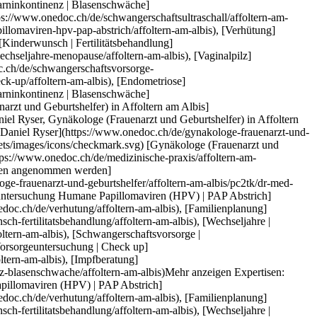
pc2tk/dr-med-daniel-ryser) Expertisen:[Schwangerschaftsultraschall](https://www.onedoc.ch/de/schwangerschaftsultraschall/affoltern-am-albis), [Vorsorgeuntersuchung Humane Papillomaviren (HPV) | PAP Abstrich](https://www.onedoc.ch/de/vorsorgeuntersuchung-humane-papillomaviren-hpv-pap-abstrich/affoltern-am-albis), [Verhütung](https://www.onedoc.ch/de/verhutung/affoltern-am-albis), [Familienplanung](https://www.onedoc.ch/de/familienplanung/affoltern-am-albis), [Kinderwunsch | Fertilitätsbehandlung](https://www.onedoc.ch/de/kinderwunsch-fertilitatsbehandlung/affoltern-am-albis), [Wechseljahre | Menopause](https://www.onedoc.ch/de/wechseljahre-menopause/affoltern-am-albis), [Vaginalpilz](https://www.onedoc.ch/de/vaginalpilz/affoltern-am-albis), [Schwangerschaftsvorsorge | Schwangerschaftsuntersuchung](https://www.onedoc.ch/de/schwangerschaftsvorsorge-schwangerschaftsuntersuchung/affoltern-am-albis), [Vorsorgeuntersuchung | Check up](https://www.onedoc.ch/de/vorsorgeuntersuchung-check-up/affoltern-am-albis), [Endometriose](https://www.onedoc.ch/de/endometriose/affoltern-am-albis), [Impfberatung](https://www.onedoc.ch/de/impfberatung/affoltern-am-albis), [Harninkontinenz | Blasenschwäche](https://www.onedoc.ch/de/harninkontinenz-blasenschwache/affoltern-am-albis)Mehr anzeigen Expertisen:[Schwangerschaftsultraschall](https://www.onedoc.ch/de/schwangerschaftsultraschall/affoltern-am-albis), [Vorsorgeuntersuchung Humane Papillomaviren (HPV) | PAP Abstrich](https://www.onedoc.ch/de/vorsorgeuntersuchung-humane-papillomaviren-hpv-pap-abstrich/affoltern-am-albis), [Verhütung](https://www.onedoc.ch/de/verhutung/affoltern-am-albis), [Familienplanung](https://www.onedoc.ch/de/familienplanung/affoltern-am-albis), [Kinderwunsch | Fertilitätsbehandlung](https://www.onedoc.ch/de/kinderwunsch-fertilitatsbehandlung/affoltern-am-albis), [Wechseljahre | Menopause](https://www.onedoc.ch/de/wechseljahre-menopause/affoltern-am-albis), [Vaginalpilz](https://www.onedoc.ch/de/vaginalpilz/affoltern-am-albis), [Schwangerschaftsvorsorge | Schwangerschaftsuntersuchung](https://www.onedoc.ch/de/schwangerschaftsvorsorge-schwangerschaftsuntersuchung/affoltern-am-albis), [Vorsorgeuntersuchung | Check up](https://www.onedoc.ch/de/vorsorgeuntersuchung-check-up/affoltern-am-albis), [Endometriose](https://www.onedoc.ch/de/endometriose/affoltern-am-albis), [Impfberatung](https://www.onedoc.ch/de/impfberatung/affoltern-am-albis), [Harninkontinenz | Blasenschwäche](https://www.onedoc.ch/de/harninkontinenz-blasenschwache/affoltern-am-albis)Mehr anzeigen [![Dr. med. Remy Zimmermann, Gynäkologe (Frauenarzt und Geburtshelfer) in Hitzkirch](https://assets.onedoc.ch/images/users/0e28371435d9932a1902ca4f5f46992fedb4d35e171a3fe6f03e7d14e09b1620-small.jpg "Dr. med. Remy Zimmermann, Gynäkologe (Frauenarzt und Geburtshelfer) in Hitzkirch")](https://www.onedoc.ch/de/gynakologe-frauenarzt-und-geburtshelfer/hitzkirch/pc0s5/dr-med-remy-zimmermann) ### [Dr. med. Remy Zimmermann](https://www.onedoc.ch/de/gynakologe-frauenarzt-und-geburtshelfer/hitzkirch/pc0s5/dr-med-remy-zimmermann) ![Abzeichen, das ein verifiziertes Profil kennzeichnet](https://www.onedoc.ch/assets/images/icons/checkmark.svg) [Gynäkologe (Frauenarzt und Geburtshelfer)](https://www.onedoc.ch/de/gynakologe-frauenarzt-und-geburtshelfer/hitzkirch) [Lindenbergpraxis Hitzkirch](https://www.onedoc.ch/de/medizinische-praxis/hitzkirch/ebd6w/lindenbergpraxis-hitzkirch) Bahnhofstrasse 12D 6285 Hitzkirch ![Patient mit Minuszeichen, der anzeigt, dass keine neuen Patienten angenommen werden](https://www.onedoc.ch/assets/images/icons/no-new-patients.svg)Akzeptiert keine neuen Patienten [Termin buchen](https://www.onedoc.ch/de/gynakologe-frauenarzt-und-geburtshelfer/hitzkirch/pc0s5/dr-med-remy-zimmermann) Expertisen:[Schwangerschaftsultraschall](https://www.onedoc.ch/de/schwangerschaftsultraschall/hitzkirch), [Vorsorgeuntersuchung | Check up](https://www.onedoc.ch/de/vorsorgeuntersuchung-check-up/hitzkirch), [Verhütung](https://www.onedoc.ch/de/verhutung/hitzkirch), [Sexuell übertragbare Krankheiten | Sexuell übertragbare Infektionen (STD/STI)](https://www.onedoc.ch/de/sexuell-ubertragbare-krankheiten-sexuell-ubertragbare-infektionen-std-sti/hitzkirch), [Vaginalpilz](https://www.onedoc.ch/de/vaginalpilz/hitzkirch)Mehr anzeigen Expertisen:[Schwangerschaftsultraschall](https://www.onedoc.ch/de/schwangerschaftsultraschall/hitzkirch), [Vorsorgeuntersuchung | Check up](https://www.onedoc.ch/de/vorsorgeuntersuchung-check-up/hitzkirch), [Verhütung](https://www.onedoc.ch/de/verhutung/hitzkirch), [Sexuell übertragbare Krankheiten | Sexuell übertragbare Infektionen (STD/STI)](https://www.onedoc.ch/de/sexuell-ubertragbare-krankheiten-sexuell-ubertragbare-infektionen-std-sti/hitzkirch), [Vaginalpilz](https://www.onedoc.ch/de/vaginalpilz/hitzkirch)Mehr anzeigen [![Dr. med. Tillmann Ihrig, Gynäkologe (Frauenarzt und Geburtshelfer) in Berikon](https://assets.onedoc.ch/images/users/8a9bf00959b4374052da907741e549d4b670a5ad3ac068dd23c02e9db1edf76d-small.jpg "Dr. med. Tillmann Ihrig, Gynäkologe (Frauenarzt und Geburtshelfer) in Berikon")](https://www.onedoc.ch/de/gynakologe-frauenarzt-und-geburtshelfer/berikon/pc1pu/dr-med-tillmann-ihrig) ### [Dr. med. Tillmann Ihrig](https://www.onedoc.ch/de/gynakologe-frauenarzt-und-geburtshelfer/berikon/pc1pu/dr-med-tillmann-ihrig) ![Abzeichen, das ein verifiziertes Profil kennzeichnet](https://www.onedoc.ch/assets/images/icons/checkmark.svg) [Gynäkologe (Frauenarzt und Geburtshelfer)](https://www.onedoc.ch/de/gynakologe-frauenarzt-und-geburtshelfer/berikon) [Doktorzentrum Mutschellen](https://www.onedoc.ch/de/medizinisches-zentrum/berikon/eqt5/doktorzentrum-mutschellen) Corneliastrasse 6 8965 Berikon ![Patient mit Pluszeichen, der anzeigt, dass neue Patienten angenommen werden](https://www.onedoc.ch/assets/images/icons/new-patients.svg)Akzeptiert neue Patienten [Termin buchen](https://www.onedoc.ch/de/gynakologe-frauenarzt-und-geburtshelfer/berikon/pc1pu/dr-med-tillmann-ihrig) Expertisen:[Schwangerschaftsultraschall](https://www.onedoc.ch/de/schwangerschaftsultraschall/berikon), [Vorsorgeuntersuchung | Check up](https://www.onedoc.ch/de/vorsorgeuntersuchung-check-up/berikon), [Spirale | Spiraleinlage | Intrauterinpessar (IUP)](https://www.onedoc.ch/de/spirale-spiraleinlage-intrauterinpessar-iup/berikon), [Endometriose](https://www.onedoc.ch/de/endometriose/berikon), [Beckenbodenrehabilitation | Postpartale Rehabilitation | Urogenitale Rehabilitation](https://www.onedoc.ch/de/beckenbodenrehabilitation-postpartale-rehabilitation-urogenitale-rehabilitation/berikon), [Schwangerschaftsvorsorge | Schwangerschaftsuntersuchung](https://www.onedoc.ch/de/schwangerschaftsvorsorge-schwangerschaftsuntersuchung/berikon), [Familienplanung](https://www.onedoc.ch/de/familienplanung/berikon), [Hormonanalyse](https://www.onedoc.ch/de/hormonanalyse/berikon), [Vorsorgeuntersuchung Brustkrebs](https://www.onedoc.ch/de/vorsorgeuntersuchung-brustkrebs/berikon), [Verhütung](https://www.onedoc.ch/de/verhutung/berikon), [Geburtsvorbereitung](https://www.onedoc.ch/de/geburtsvorbereitung/berikon)Mehr anzeigen Expertisen:[Schwangerschaftsultraschall](https://www.onedoc.ch/de/schwangerschaftsultraschall/berikon), [Vorsorgeuntersuchung | Check up](https://www.onedoc.ch/de/vorsorgeuntersuchung-check-up/berikon), [Spirale | Spiraleinlage | Intrauterinpessar (IUP)](https://www.onedoc.ch/de/spirale-spiraleinlage-intrauterinpessar-iup/berikon), [Endometriose](https://www.onedoc.ch/de/endometriose/berikon), [Beckenbodenrehabilitation | Postpartale Rehabilitation | Urogenitale Rehabilitation](https://www.onedoc.ch/de/beckenbodenrehabilitation-postpartale-rehabilitation-urogenitale-rehabilitation/berikon), [Schwangerschaftsvorsorge | Schwangerschaftsuntersuchung](https://www.onedoc.ch/de/schwangerschaftsvorsorge-schwangerschaftsuntersuchung/berikon), [Familienplanung](https://www.onedoc.ch/de/familienplanung/berikon), [Hormonanalyse](https://www.onedoc.ch/de/hormonanalyse/berikon), [Vorsorgeuntersuchung Brustkrebs](https://www.onedoc.ch/de/vorsorgeuntersuchung-brustkrebs/berikon), [Verhütung](https://www.onedoc.ch/de/verhutung/berikon), [Geburtsvorbereitung](https://www.onedoc.ch/de/geburtsvorbereitung/berikon)Mehr anzeigen [![Dr. med. Sandra Bloch, Gynäkologin (Frauenärztin und Geburtshelferin) in Zürich](https://assets.onedoc.ch/images/users/eaf940d647f953687150485f218db184ecb3647d7ce4a6ce2bd4649321965130-small.png "Dr. med. Sandra Bloch, Gynäkologin (Frauenärztin und Geburtshelferin) in Zürich")](https://www.onedoc.ch/de/gynakologin-frauenarztin-und-geburtshelferin/zurich/pcaq2/dr-med-sandra-bloch) ### [Dr. med. Sandra Bloch](https://www.onedoc.ch/de/gynakologin-frauenarztin-und-geburtshelferin/zurich/pcaq2/dr-med-sandra-bloch) ![Abzeichen, das ein verifiziertes Profil kennzeichnet](https://www.onedoc.ch/assets/images/icons/checkmark.svg) [Gynäkologin (Frauenärztin und Geburtshelferin)](https://www.onedoc.ch/de/gynakologe-frauenarzt-und-geburtshelfer/zurich) [Praxis Sihlbogen](https://www.onedoc.ch/de/gruppenpraxis/zurich/e3on/praxis-sihlbogen) Leimbachstrasse 23 8041 Zürich ![Patient mit Pluszeichen, der anzeigt, dass neue Patienten angenommen werden](https://www.onedoc.ch/assets/images/icons/new-patients.svg)Akzeptiert neue Patienten [Termin buchen](https://www.onedoc.ch/de/gynakologin-frauenarztin-und-geburtshelferin/zurich/pcaq2/dr-med-sandra-bloch) Expertisen:[Schwangerschaftsultraschall](https://www.onedoc.ch/de/schwangerschaftsultraschall/zurich), [Verhütung](https://www.onedoc.ch/de/verhutung/zurich), [Schwangerschaftsvorsorge | Schwangerschaftsuntersuchung](https://www.onedoc.ch/de/schwangerschaftsvorsorge-schwangerschaftsuntersuchung/zurich), [Vorsorgeuntersuchung Humane Papillomaviren (HPV) | PAP Abstrich](https://www.onedoc.ch/de/vorsorgeuntersuchung-humane-papillomaviren-hpv-pap-abstrich/zurich), [Gestationsdiabetes | Schwangerschaftsdiabetes](https://www.onedoc.ch/de/gestationsdiabetes-