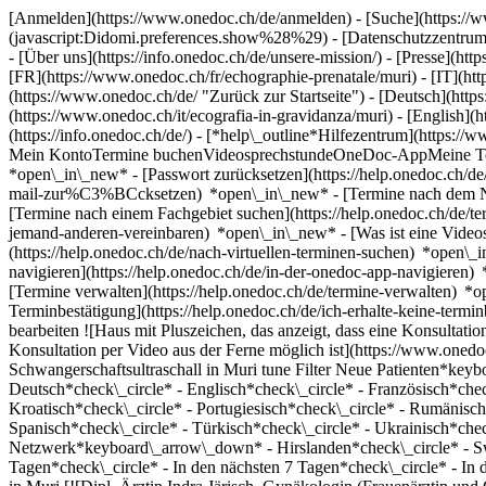
[Anmelden](https://www.onedoc.ch/de/anmelden) - [Suche](https://w
(javascript:Didomi.preferences.show%28%29) - [Datenschutzzentrum](h
- [Über uns](https://info.onedoc.ch/de/unsere-mission/) - [Presse](http
[FR](https://www.onedoc.ch/fr/echographie-prenatale/muri) - [IT](h
(https://www.onedoc.ch/de/ "Zurück zur Startseite") - [Deutsch](http
(https://www.onedoc.ch/it/ecografia-in-gravidanza/muri) - [English]
(https://info.onedoc.ch/de/)
- [*help\_outline*Hilfezentrum](https://w
Mein KontoTermine buchenVideosprechstundeOneDoc-AppMeine Termine
*open\_in\_new* - [Passwort zurücksetzen](https://help.onedoc.ch
mail-zur%C3%BCcksetzen) *open\_in\_new*
- [Termine nach dem N
[Termine nach einem Fachgebiet suchen](https://help.onedoc.ch/de/
jemand-anderen-vereinbaren) *open\_in\_new*
- [Was ist eine Vide
(https://help.onedoc.ch/de/nach-virtuellen-terminen-suchen) *open\
navigieren](https://help.onedoc.ch/de/in-der-onedoc-app-navigier