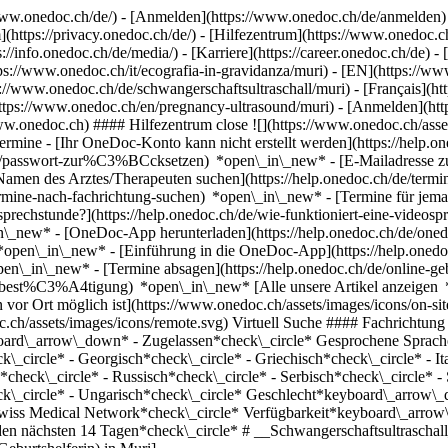
ww.onedoc.ch/de/) - [Anmelden](https://www.onedoc.ch/de/anmelden) 
ttps://privacy.onedoc.ch/de/) - [Hilfezentrum](https://www.onedoc.ch) 
s://info.onedoc.ch/de/media/) - [Karriere](https://career.onedoc.ch/de)
- 
ttps://www.onedoc.ch/it/ecografia-in-gravidanza/muri) - [EN](https://
s://www.onedoc.ch/de/schwangerschaftsultraschall/muri) - [Français](htt
(https://www.onedoc.ch/en/pregnancy-ultrasound/muri)
- [Anmelden](htt
ww.onedoc.ch) #### Hilfezentrum close ![](https://www.onedoc.ch/asset
 - [Ihr OneDoc-Konto kann nicht erstellt werden](https://help.oned
/de/passwort-zur%C3%BCcksetzen) *open\_in\_new* - [E-Mailadresse zu
amen des Arztes/Therapeuten suchen](https://help.onedoc.ch/de/termi
termine-nach-fachrichtung-suchen) *open\_in\_new* - [Termine für je
osprechstunde?](https://help.onedoc.ch/de/wie-funktioniert-eine-video
_in\_new*
- [OneDoc-App herunterladen](https://help.onedoc.ch/de/on
en) *open\_in\_new* - [Einführung in die OneDoc-App](https://help.