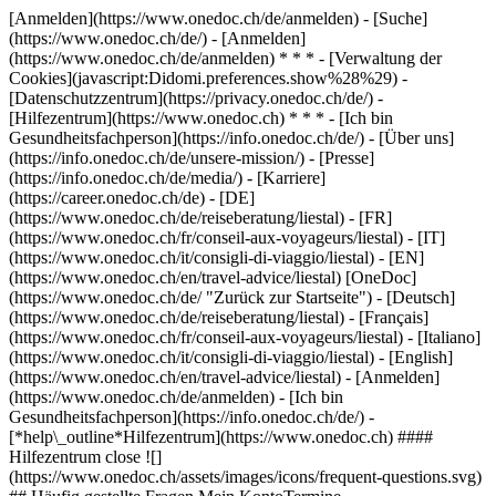
[Anmelden](https://www.onedoc.ch/de/anmelden) - [Suche]
(https://www.onedoc.ch/de/) - [Anmelden]
(https://www.onedoc.ch/de/anmelden) * * * - [Verwaltung der
Cookies](javascript:Didomi.preferences.show%28%29) -
[Datenschutzzentrum](https://privacy.onedoc.ch/de/) -
[Hilfezentrum](https://www.onedoc.ch) * * * - [Ich bin
Gesundheitsfachperson](https://info.onedoc.ch/de/) - [Über uns]
(https://info.onedoc.ch/de/unsere-mission/) - [Presse]
(https://info.onedoc.ch/de/media/) - [Karriere]
(https://career.onedoc.ch/de)
- [DE]
(https://www.onedoc.ch/de/reiseberatung/liestal) - [FR]
(https://www.onedoc.ch/fr/conseil-aux-voyageurs/liestal) - [IT]
(https://www.onedoc.ch/it/consigli-di-viaggio/liestal) - [EN]
(https://www.onedoc.ch/en/travel-advice/liestal) [OneDoc]
(https://www.onedoc.ch/de/ "Zurück zur Startseite") - [Deutsch]
(https://www.onedoc.ch/de/reiseberatung/liestal) - [Français]
(https://www.onedoc.ch/fr/conseil-aux-voyageurs/liestal) - [Italiano]
(https://www.onedoc.ch/it/consigli-di-viaggio/liestal) - [English]
(https://www.onedoc.ch/en/travel-advice/liestal)
- [Anmelden]
(https://www.onedoc.ch/de/anmelden) - [Ich bin
Gesundheitsfachperson](https://info.onedoc.ch/de/)
-
[*help\_outline*Hilfezentrum](https://www.onedoc.ch) ####
Hilfezentrum close ![]
(https://www.onedoc.ch/assets/images/icons/frequent-questions.svg)