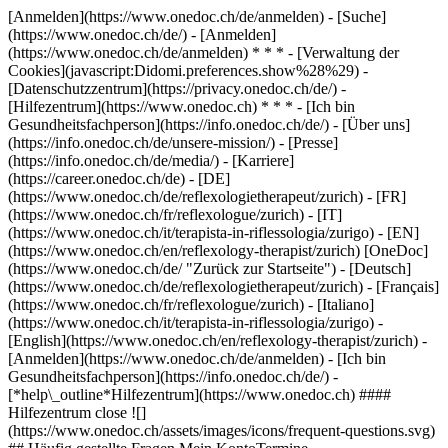
[Anmelden](https://www.onedoc.ch/de/anmelden) - [Suche]
(https://www.onedoc.ch/de/) - [Anmelden]
(https://www.onedoc.ch/de/anmelden) * * * - [Verwaltung der
Cookies](javascript:Didomi.preferences.show%28%29) -
[Datenschutzzentrum](https://privacy.onedoc.ch/de/) -
[Hilfezentrum](https://www.onedoc.ch) * * * - [Ich bin
Gesundheitsfachperson](https://info.onedoc.ch/de/) - [Über uns]
(https://info.onedoc.ch/de/unsere-mission/) - [Presse]
(https://info.onedoc.ch/de/media/) - [Karriere]
(https://career.onedoc.ch/de)
- [DE]
(https://www.onedoc.ch/de/reflexologietherapeut/zurich) - [FR]
(https://www.onedoc.ch/fr/reflexologue/zurich) - [IT]
(https://www.onedoc.ch/it/terapista-in-riflessologia/zurigo) - [EN]
(https://www.onedoc.ch/en/reflexology-therapist/zurich) [OneDoc]
(https://www.onedoc.ch/de/ "Zurück zur Startseite") - [Deutsch]
(https://www.onedoc.ch/de/reflexologietherapeut/zurich) - [Français]
(https://www.onedoc.ch/fr/reflexologue/zurich) - [Italiano]
(https://www.onedoc.ch/it/terapista-in-riflessologia/zurigo) -
[English](https://www.onedoc.ch/en/reflexology-therapist/zurich)
-
[Anmelden](https://www.onedoc.ch/de/anmelden) - [Ich bin
Gesundheitsfachperson](https://info.onedoc.ch/de/)
-
[*help\_outline*Hilfezentrum](https://www.onedoc.ch) ####
Hilfezentrum close ![]
(https://www.onedoc.ch/assets/images/icons/frequent-questions.svg)