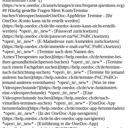
Hilfezentrum close ![]
(https://www.onedoc.ch/assets/images/icons/frequent-questions.svg)
## Häufig gestellte Fragen Mein KontoTermine
buchenVideosprechstundeOneDoc-AppMeine Termine - [Ihr
OneDoc-Konto kann nicht erstellt werden]
(https://help.onedoc.ch/de/ihr-onedoc-konto-kann-nicht-erstellt-
werden) *open\_in\_new* - [Passwort zurücksetzen]
(https://help.onedoc.ch/de/passwort-zur%C3%BCcksetzen)
*open\_in\_new* - [E-Mailadresse zum Anmelden zurücksetzen]
(https://help.onedoc.ch/de/anmelde-e-mail-zur%C3%BCcksetzen)
*open\_in\_new*
- [Termine nach dem Namen des
Arztes/Therapeuten suchen](https://help.onedoc.ch/de/termine-bei-
ihrer-gesundheitsfachperson-buchen) *open\_in\_new* - [Termine
nach einem Fachgebiet suchen](https://help.onedoc.ch/de/termine-
nach-fachrichtung-suchen) *open\_in\_new* - [Termine für jemand
anderen buchen](https://help.onedoc.ch/de/termine-f%C3%BCr-
jemand-anderen-vereinbaren) *open\_in\_new*
- [Was ist eine
Videosprechstunde?](https://help.onedoc.ch/de/wie-funktioniert-
eine-videosprechstunde) *open\_in\_new* - [Eine
Videosprechstunde buchen](https://help.onedoc.ch/de/nach-
virtuellen-terminen-suchen) *open\_in\_new*
- [OneDoc-App
herunterladen](https://help.onedoc.ch/de/onedoc-app-herunterladen)
*open\_in\_new* - [In der OneDoc-App navigieren]
(https://help.onedoc.ch/de/in-der-onedoc-app-navigieren)
*open\_in\_new* - [Einführung in die OneDoc-App]