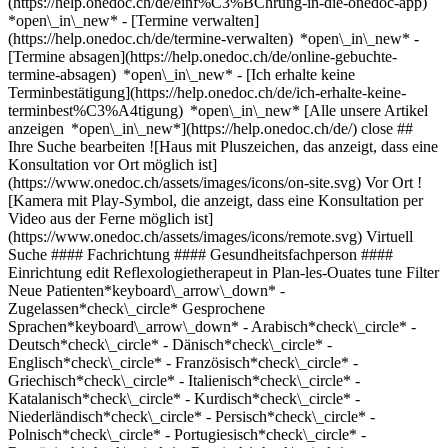
(https://help.onedoc.ch/de/einf%C3%BChrung-in-die-onedoc-app)
*open\_in\_new*
- [Termine verwalten](https://help.onedoc.ch/de/termine-verwalten) *open\_in\_new* - [Termine absagen](https://help.onedoc.ch/de/online-gebuchte-termine-absagen) *open\_in\_new* - [Ich erhalte keine Terminbestätigung](https://help.onedoc.ch/de/ich-erhalte-keine-terminbest%C3%A4tigung) *open\_in\_new* [Alle unsere Artikel anzeigen *open\_in\_new*](https://help.onedoc.ch/de/) close ## Ihre Suche bearbeiten ![Haus mit Pluszeichen, das anzeigt, dass eine Konsultation vor Ort möglich ist](https://www.onedoc.ch/assets/images/icons/on-site.svg) Vor Ort ![Kamera mit Play-Symbol, die anzeigt, dass eine Konsultation per Video aus der Ferne möglich ist](https://www.onedoc.ch/assets/images/icons/remote.svg) Virtuell Suche #### Fachrichtung #### Gesundheitsfachperson #### Einrichtung edit Reflexologietherapeut in Plan-les-Ouates tune Filter Neue Patienten*keyboard\_arrow\_down* - Zugelassen*check\_circle* Gesprochene Sprachen*keyboard\_arrow\_down* - Arabisch*check\_circle* - Deutsch*check\_circle* - Dänisch*check\_circle* - Englisch*check\_circle* - Französisch*check\_circle* - Griechisch*check\_circle* - Italienisch*check\_circle* - Katalanisch*check\_circle* - Kurdisch*check\_circle* - Niederländisch*check\_circle* - Persisch*check\_circle* - Polnisch*check\_circle* - Portugiesisch*check\_circle* - Rumänisch*check\_circle* - Russisch*check\_circle* - Schwedisch*check\_circle* - Slowakisch*check\_circle* - Spanisch*check\_circle* - Thailändisch*check\_circle* - Vietnamesisch*check\_circle* Geschlecht*keyboard\_arrow\_down* - Weiblich*check\_circle* - Männlich*check\_circle* Netzwerk*keyboard\_arrow\_down* - ASCA*check\_circle* - EMR*check\_circle* - NVS*check\_circle* - APTN*check\_circle* - Réseau Delta*check\_circle* Verfügbarkeit*keyboard\_arrow\_down* - Heute*check\_circle* - In den nächsten 3 Tagen*check\_circle* - In den nächsten 7 Tagen*check\_circle* - In den nächsten 14 Tagen*check\_circle* # Reflexologietherapeut in Plan-les-Ouates: Buchen Sie heute Ihren Termin online ## 4 Ergebnisse in Plan-les-Ouates [![Frau Mélanie Rodriguez, Reflexologietherapeutin in Plan-les-Ouates](https://assets.onedoc.ch/images/users/3957dcca829d5e28f4c0d5496040ecccff0731e6bc1e02fa5591fb830f48b1c2-small.jpg "Frau Mélanie Rodriguez, Reflexologietherapeutin in Plan-les-Ouates")](https://www.onedoc.ch/de/reflexologietherapeutin/plan-les-ouates/pc3rs/melanie-rodriguez) ### [Frau Mélanie Rodriguez](https://www.onedoc.ch/de/reflexologietherapeutin/plan-les-ouates/pc3rs/melanie-rodriguez) ![Abzeichen, das ein verifiziertes Profil kennzeichnet](https://www.onedoc.ch/assets/images/icons/checkmark.svg) Reflexologietherapeutin Cabinet Reflex-AI Route de Saint-Julien 127 1228 Plan-les-Ouates ![Frau Mélanie Rodriguez ist bei ASCA angeschlossen](https://assets.onedoc.ch/images/networks/logos/496d325fd4282f2f0a46197dd629fd16fcd2d324839e441a2a65aaa74df08a15-small.png) ![Patient mit Pluszeichen, der anzeigt, dass neue Patienten angenommen werden](https://www.onedoc.ch/assets/images/icons/new-patients.svg)Akzeptiert neue Patienten [Termin buchen](https://www.onedoc.ch/de/reflexologietherapeutin/plan-les-ouates/pc3rs/melanie-rodriguez) *chevron\_left* Mo. 03 Aug. *chevron\_right* Mehr Termine anzeigen *error\_outline* Beim Laden der Verfügbarkeiten ist ein Fehler aufgetreten [Erneut versuchen](https://www.onedoc.ch) [![Frau Joëlle Ordon, Reflexologietherapeutin in Plan-les-Ouates](https://assets.onedoc.ch/images/users/06cb1c56042c851db3c2eaceea0f836cdadec49fe91a834b8bfe266d972f454a-small.jpg "Frau Joëlle Ordon, Reflexologietherapeutin in Plan-les-Ouates")](https://www.onedoc.ch/de/reflexologietherapeutin/plan-les-ouates/pcnqb/joelle-ordon) ### [Frau Joëlle Ordon](https://www.onedoc.ch/de/reflexologietherapeutin/plan-les-ouates/pcnqb/joelle-ordon) ![Abzeichen, das ein verifiziertes Profil kennzeichnet](https://www.onedoc.ch/assets/images/icons/checkmark.svg) Reflexologietherapeutin Se Sentir Mieux Chemin de la Mère Voie 98a 1228 Plan-les-Ouates ![Frau Joëlle Ordon ist bei ASCA angeschlossen](https://assets.onedoc.ch/images/networks/logos/496d325fd4282f2f0a46197dd629fd16fcd2d324839e441a2a65aaa74df08a15-small.png)![Frau Joëlle Ordon ist bei EMR angeschlossen](https://assets.onedoc.ch/images/networks/logos/a202aabd14cdddb5ff03205af2481fb805645ff903773c55a6c572d22f23762e-small.png) ![Patient mit Pluszeichen, der anzeigt, dass neue Patienten angenommen werden](https://www.onedoc.ch/assets/images/icons/new-patients.svg)Akzeptiert neue Patienten [Termin buchen](https://www.onedoc.ch/de/reflexologietherapeutin/plan-les-ouates/pcnqb/joelle-ordon) *chevron\_left* Mo. 03 Aug. *chevron\_right* Mehr Termine anzeigen *error\_outline* Beim Laden der Verfügbarkeiten ist ein Fehler aufgetreten [Erneut versuchen](https://www.onedoc.ch) [![Frau Edgemone Pisler Loretan, Reflexologietherapeutin in Plan-les-Ouates](https://assets.onedoc.ch/images/users/829aa83165709dc40724cb4dd90853437925820cd46353e7f68015d54323f112-small.jpg "Frau Edgemone Pisler Loretan, Reflexologietherapeutin in Plan-les-Ouates")](https://www.onedoc.ch/de/reflexologietherapeutin/plan-les-ouates/pcvjd/edgemone-pisler-loretan) ### [Frau Edgemone Pisler Loretan](https://www.onedoc.ch/de/reflexologietherapeutin/plan-les-ouates/pcvjd/edgemone-pisler-loretan) ![Abzeichen, das ein verifiziertes Profil kennzeichnet](https://www.onedoc.ch/assets/images/icons/checkmark.svg) Reflexologietherapeutin [Cabinet Pasithéa](https://www.onedoc.ch/de/praxis-fur-alternative-medizin/plan-les-ouates/ebb69/cabinet-pasithea) Route de Saint-Julien 127 1228 Plan-les-Ouates ![Frau Edgemone Pisler Loretan ist bei ASCA angeschlossen](https://assets.onedoc.ch/images/networks/logos/496d325fd4282f2f0a46197dd629fd16fcd2d324839e441a2a65aaa74df08a15-small.png) ![Patient mit Pluszeichen, der anzeigt, dass neue Patienten angenommen werden](https://www.onedoc.ch/assets/images/icons/new-patients.svg)Akzeptiert neue Patienten [Termin buchen](https://www.onedoc.ch/de/reflexologietherapeutin/plan-les-ouates/pcvjd/edgemone-pisler-loretan) *chevron\_left* Mo. 03 Aug. *chevron\_right* Mehr Termine anzeigen *error\_outline* Beim Laden der Verfügbarkeiten ist ein Fehler aufgetreten [Erneut versuchen](https://www.onedoc.ch) [![Frau Caroline Vermot, WAM/TEN Naturheilpraktikerin in Plan-les-Ouates](https://assets.onedoc.ch/images/users/7247d867fd52a45d5409a7b582a0c6d3045ad64d66c62b70e2f20dfa9f922b9b-small.png "Frau Caroline Vermot, WAM/TEN Naturheilpraktikerin in Plan-les-Ouates")](https://www.onedoc.ch/de/wam-ten-naturheilpraktikerin/plan-les-ouates/pcwj8/caroline-vermot) ### [Frau Caroline Vermot](https://www.onedoc.ch/de/wam-ten-naturheilpraktikerin/plan-les-ouates/pcwj8/caroline-vermot) ![Abzeichen, das ein verifiziertes Profil kennzeichnet](https://www.onedoc.ch/assets/images/icons/checkmark.svg) [WAM/TEN Naturheilpraktikerin](https://www.onedoc.ch/de/wam-ten-naturheilpraktiker/plan-les-ouates), Reflexologietherapeutin Cabinet FOR santé Chemin du Daru 5 1228 Plan-les-Ouates ![Frau Caroline Vermot ist bei ASCA angeschlossen](https://assets.onedoc.ch/images/networks/logos/496d325fd4282f2f0a46197dd629fd16fcd2d324839e441a2a65aaa74df08a15-small.png)![Frau Caroline Vermot ist bei EMR angeschlossen](https://assets.onedoc.ch/images/networks/logos/a202aabd14cdddb5ff03205af2481fb805645ff903773c55a6c572d22f23762e-small.png) ![Patient mit Pluszeichen, der anzeigt, dass neue Patienten angenommen werden](https://www.onedoc.ch/assets/images/icons/new-patients.svg)Akzeptiert neue Patienten [Termin buchen](https://www.onedoc.ch/de/wam-ten-naturheilpraktikerin/plan-les-ouates/pcwj8/caroline-vermot) ## __Reflexologietherapeuten__ in der Umgebung von __Plan-les-Ouates__: Andere Gesundheitsfachpersonen können Online gebucht werden [![Frau Leky Beguin, Akupunkteurin in Lancy](https://assets.onedoc.ch/images/users/b680bc4ea3a8ec72cb5ddb37b4eec44b6d424b0b0e2534c5b2aaa030edfffa91-small.png "Frau Leky Beguin, Akupunkteurin in Lancy")](https://www.onedoc.ch/de/akupunkteurin/lancy/pe/leky-beguin) ### [Frau Leky Beguin](https://www.onedoc.ch/de/akupunkteurin/lancy/pe/leky-beguin) ![Abzeichen, das ein verifiziertes Profil kennzeichnet](https://www.onedoc.ch/assets/images/icons/checkmark.svg) [Akupunkteurin](https://www.onedoc.ch/de/akupunkteur/lancy), [Reflexologietherapeutin](https://www.onedoc.ch/de/reflexologietherapeut/lancy) Centre médical de La Chapelle Chemin de Compostelle 7 1212 Lancy ![Frau Leky Beguin ist bei ASCA angeschlossen](https://assets.onedoc.ch/images/networks/logos/496d325fd4282f2f0a46197dd629fd16fcd2d324839e441a2a65aaa74df08a15-small.png)![Frau Leky Beguin ist bei Réseau Delta angeschlossen](https://assets.onedoc.ch/images/networks/logos/bc7306ac026c686f85d463e96b3cb0053f7de03c9f7a5fae3aa7114a276838ea-small.png) ![Patient mit Pluszeichen, der anzeigt, dass neue Patienten angenommen werden](https://www.onedoc.ch/assets/images/icons/new-patients.svg)Akzeptiert neue Patienten [Termin buchen](https://www.onedoc.ch/de/akupunkteurin/lancy/pe/leky-beguin) [![Frau Sara Poncini, Reflexologietherapeutin in Troinex](https://assets.onedoc.ch/images/users/301b0141b1a3889fa3c62ab916d6412b0d279e653d415b095020fe731f9951ad-small.png "Frau Sara Poncini, Reflexologietherapeutin in Troinex")](https://www.onedoc.ch/de/reflexologietherapeutin/troinex/pcvi6/sara-poncini) ### [Frau Sara Poncini](https://www.onedoc.ch/de/reflexologietherapeutin/troinex/pcvi6/sara-poncini) ![Abzeichen, das ein verifiziertes Profil kennzeichnet](https://www.onedoc.ch/assets/images/icons/checkmark.svg) [Reflexologietherapeutin](https://www.onedoc.ch/de/reflexologietherapeut/troinex) Sara Poncini - Réflexologie Chemin Lullin 10 1256 Troinex ![Frau Sara Poncini ist bei ASCA angeschlossen](https://assets.onedoc.ch/images/networks/logos/496d325fd4282f2f0a46197dd629fd16fcd2d324839e441a2a65aaa74df08a15-small.png) ![Patient mit Pluszeichen, der anzeigt, dass neue Patienten angenommen werde