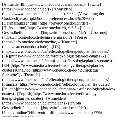
[Anmelden](https://www.onedoc.ch/de/anmelden) - [Suche]
(https://www.onedoc.ch/de/) - [Anmelden]
(https://www.onedoc.ch/de/anmelden) * * * - [Verwaltung der
Cookies](javascript:Didomi.preferences.show%28%29) -
[Datenschutzzentrum](https://privacy.onedoc.ch/de/) -
[Hilfezentrum](https://www.onedoc.ch) * * * - [Ich bin
Gesundheitsfachperson](https://info.onedoc.ch/de/) - [Über uns]
(https://info.onedoc.ch/de/unsere-mission/) - [Presse]
(https://info.onedoc.ch/de/media/) - [Karriere]
(https://career.onedoc.ch/de)
- [DE]
(https://www.onedoc.ch/de/reflexologietherapeut/plan-les-ouates) -
[FR](https://www.onedoc.ch/fr/reflexologue/plan-les-ouates) - [IT]
(https://www.onedoc.ch/it/terapista-in-riflessologia/plan-les-ouates) -
[EN](https://www.onedoc.ch/en/reflexology-therapist/plan-les-
ouates) [OneDoc](https://www.onedoc.ch/de/ "Zurück zur
Startseite") - [Deutsch]
(https://www.onedoc.ch/de/reflexologietherapeut/plan-les-ouates) -
[Français](https://www.onedoc.ch/fr/reflexologue/plan-les-ouates) -
[Italiano](https://www.onedoc.ch/it/terapista-in-riflessologia/plan-les-
ouates) - [English](https://www.onedoc.ch/en/reflexology-
therapist/plan-les-ouates)
- [Anmelden]
(https://www.onedoc.ch/de/anmelden) - [Ich bin
Gesundheitsfachperson](https://info.onedoc.ch/de/)
-
[*help\_outline*Hilfezentrum](https://www.onedoc.ch) ####