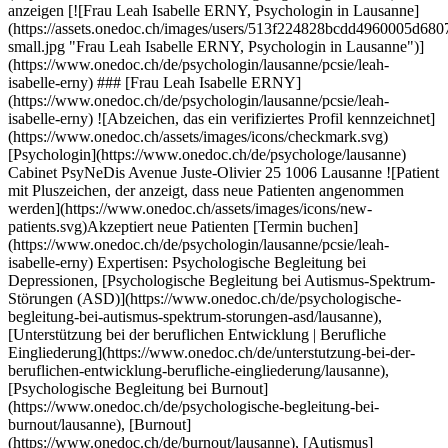
en, [Psychologische Begleitung bei Autismus-Spektrum-Störungen (ASD)](https://www.onedoc.ch/de/psychologische-begleitung-bei-autismus-spektrum-storungen-asd/lausanne), [Unterstützung bei der beruflichen Entwicklung | Berufliche Eingliederung](https://www.onedoc.ch/de/unterstutzung-bei-der-beruflichen-entwicklung-berufliche-eingliederung/lausanne), [Psychologische Begleitung bei Burnout](https://www.onedoc.ch/de/psychologische-begleitung-bei-burnout/lausanne), [Burnout](https://www.onedoc.ch/de/burnout/lausanne), [Autismus](https://www.onedoc.ch/de/autismus/lausanne), [Psychologische Begleitung bei Stressmanagement](https://www.onedoc.ch/de/psychologische-begleitung-bei-stressmanagement/lausanne)Mehr anzeigen Expertisen: Psychologische Begleitung bei Depressionen, [Psychologische Begleitung bei Autismus-Spektrum-Störungen (ASD)](https://www.onedoc.ch/de/psychologische-begleitung-bei-autismus-spektrum-storungen-asd/lausanne), [Unterstützung bei der beruflichen Entwicklung | Berufliche Eingliederung](https://www.onedoc.ch/de/unterstutzung-bei-der-beruflichen-entwicklung-berufliche-eingliederung/lausanne), [Psychologische Begleitung bei Burnout](https://www.onedoc.ch/de/psychologische-begleitung-bei-burnout/lausanne), [Burnout](https://www.onedoc.ch/de/burnout/lausanne), [Autismus](https://www.onedoc.ch/de/autismus/lausanne), [Psychologische Begleitung bei Stressmanagement](https://www.onedoc.ch/de/psychologische-begleitung-bei-stressmanagement/lausanne)Mehr anzeigen [![Herr Julien Borloz, Psychologe in Lausanne](https://assets.onedoc.ch/images/users/dbb45a5bcd827f101cd9dbb4949d27b1631f6f6fac745348abb1cc719b36bb1d-small.png "Herr Julien Borloz, Psychologe in Lausanne")](https://www.onedoc.ch/de/psychologe/lausanne/pcr8x/julien-borloz) ### [Herr Julien Borloz](https://www.onedoc.ch/de/psychologe/lausanne/pcr8x/julien-borloz) ![Abzeichen, das ein verifiziertes Profil kennzeichnet](https://www.onedoc.ch/assets/images/icons/checkmark.svg) [Psychologe](https://www.onedoc.ch/de/psychologe/lausanne) Julien Borloz | Psychologue FSP | Hypnose | Coaching | Nutritionniste Avenue de Chailly 1 1012 Lausanne ![Kamera mit Play-Symbol, die anzeigt, dass die Fachperson Videosprechstunden anbietet](https://www.onedoc.ch/assets/images/icons/video-consultations.svg)Videosprechstunde verfügbar ![Patient mit Pluszeichen, der anzeigt, dass neue Patienten angenommen werden](https://www.onedoc.ch/assets/images/icons/new-patients.svg)Akzeptiert neue Patienten [Termin buchen](https://www.onedoc.ch/de/psychologe/lausanne/pcr8x/julien-borloz) Expertisen: Psychologische Begleitung bei Depressionen, [Psychologische Begleitung bei Stressmanagement](https://www.onedoc.ch/de/psychologische-begleitung-bei-stressmanagement/lausanne), [Unterstützung bei der beruflichen Entwicklung | Berufliche Eingliederung](https://www.onedoc.ch/de/unterstutzung-bei-der-beruflichen-entwicklung-berufliche-eingliederung/lausanne), [Entwicklungsbegleitung](https://www.onedoc.ch/de/entwicklungsbegleitung/lausanne), [Psychologische Begleitung bei Burnout](https://www.onedoc.ch/de/psychologische-begleitung-bei-burnout/lausanne), [Autogenes Training](https://www.onedoc.ch/de/autogenes-training/lausanne)Mehr anzeigen Expertisen: Psychologische Begleitung bei Depressionen, [Psychologische Begleitung bei Stressmanagement](https://www.onedoc.ch/de/psychologische-begleitung-bei-stressmanagement/lausanne), [Unterstützung bei der beruflichen Entwicklung | Berufliche Eingliederung](https://www.onedoc.ch/de/unterstutzung-bei-der-beruflichen-entwicklung-berufliche-eingliederung/lausanne), [Entwicklungsbegleitung](https://www.onedoc.ch/de/entwicklungsbegleitung/lausanne), [Psychologische Begleitung bei Burnout](https://www.onedoc.ch/de/psychologische-begleitung-bei-burnout/lausanne), [Autogenes Training](https://www.onedoc.ch/de/autogenes-training/lausanne)Mehr anzeigen [![Herr Guillaume Bassand, Psychologe in Lausanne](https://assets.onedoc.ch/images/users/47ee8ab4c73e6abe667d13b8fe7b3e2057614b76ec9d75036b57a763fdbe1e93-small.jpg "Herr Guillaume Bassand, Psychologe in Lausanne")](https://www.onedoc.ch/de/psychologe/lausanne/pc123/guillaume-bassand) ### [Herr Guillaume Bassand](https://www.onedoc.ch/de/psychologe/lausanne/pc123/guillaume-bassand) ![Abzeichen, das ein verifiziertes Profil kennzeichnet](https://www.onedoc.ch/assets/images/icons/checkmark.svg) [Psychologe](https://www.onedoc.ch/de/psychologe/lausanne) ENSO Psychologie Avenue de la Gare 10 1003 Lausanne ![Patient mit Pluszeichen, der anzeigt, dass neue Patienten angenommen werden](https://www.onedoc.ch/assets/images/icons/new-patients.svg)Akzeptiert neue Patienten [Termin buchen](https://www.onedoc.ch/de/psychologe/lausanne/pc123/guillaume-bassand) Expertisen: Psychologische Begleitung bei Depressionen, [Burnout](https://www.onedoc.ch/de/burnout/lausanne), [Psychologische Begleitung bei Stressmanagement](https://www.onedoc.ch/de/psychologische-begleitung-bei-stressmanagement/lausanne), [Entwicklungsbegleitung](https://www.onedoc.ch/de/entwicklungsbegleitung/lausanne), [Unterstützung bei der beruflichen Entwicklung | Berufliche Eingliederung](https://www.onedoc.ch/de/unterstutzung-bei-der-beruflichen-entwicklung-berufliche-eingliederung/lausanne), [Psychologische Begleitung bei Kindheitstrauma](https://www.onedoc.ch/de/psychologische-begleitung-bei-kindheitstrauma/lausanne), [Aufmerksamkeitsdefizit | Hyperaktivitätsstörung | ADHS](https://www.onedoc.ch/de/aufmerksamkeitsdefizit-hyperaktivitatsstorung-adhs/lausanne), [Psychologische Begleitung bei Autismus-Spektrum-Störungen (ASD)](https://www.onedoc.ch/de/psychologische-begleitung-bei-autismus-spektrum-storungen-asd/lausanne), [Schlafstörungen | Schlafprobleme](https://www.onedoc.ch/de/schlafstorungen-schlafprobleme/lausanne)Mehr anzeigen Expertisen: Psychologische Begleitung bei Depressionen, [Burnout](https://www.onedoc.ch/de/burnout/lausanne), [Psychologische Begleitung bei Stressmanagement](https://www.onedoc.ch/de/psychologische-begleitung-bei-stressmanagement/lausanne), [Entwicklungsbegleitung](https://www.onedoc.ch/de/entwicklungsbegleitung/lausanne), [Unterstützung bei der beruflichen Entwicklung | Berufliche Eingliederung](https://www.onedoc.ch/de/unterstutzung-bei-der-beruflichen-entwicklung-berufliche-eingliederung/lausanne), [Psychologische Begleitung bei Kindheitstrauma](https://www.onedoc.ch/de/psychologische-begleitung-bei-kindheitstrauma/lausanne), [Aufmerksamkeitsdefizit | Hyperaktivitätsstörung | ADHS](https://www.onedoc.ch/de/aufmerksamkeitsdefizit-hyperaktivitatsstorung-adhs/lausanne), [Psychologische Begleitung bei Autismus-Spektrum-Störungen (ASD)](https://www.onedoc.ch/de/psychologische-begleitung-bei-autismus-spektrum-storungen-asd/lausanne), [Schlafstörungen | Schlafprobleme](https://www.onedoc.ch/de/schlafstorungen-schlafprobleme/lausanne)Mehr anzeigen [![Frau Lora Bici, Psychologin in Lausanne](https://assets.onedoc.ch/images/users/1ef06c60fff238ba0736b9eb3b19500946d92e4b7690049fa2aebf12027f796b-small.jpg "Frau Lora Bici, Psychologin in Lausanne")](https://www.onedoc.ch/de/psychologin/lausanne/pc4rp/lora-bici) ### [Frau Lora Bici](https://www.onedoc.ch/de/psychologin/lausanne/pc4rp/lora-bici) ![Abzeichen, das ein verifiziertes Profil kennzeichnet](https://www.onedoc.ch/assets/images/icons/checkmark.svg) [Psychologin](https://www.onedoc.ch/de/psychologe/lausanne) Lora Bici – Cabinet de psychologie Rue Centrale 6 1003 Lausanne ![Patient mit Pluszeichen, der anzeigt, dass neue Patienten angenommen werden](https://www.onedoc.ch/assets/images/icons/new-patients.svg)Akzeptiert neue Patienten [Termin buchen](https://www.onedoc.ch/de/psychologin/lausanne/pc4rp/lora-bici) Expertisen: Psychologische Begleitung bei Depressionen, [Psychologische Begleitung bei Kindheitstrauma](https://www.onedoc.ch/de/psychologische-begleitung-bei-kindheitstrauma/lausanne), [Entwicklungsbegleitung](https://www.onedoc.ch/de/entwicklungsbegleitung/lausanne), [Unterstützung bei der beruflichen Entwicklung | Berufliche Eingliederung](https://www.onedoc.ch/de/unterstutzung-bei-der-beruflichen-entwicklung-berufliche-eingliederung/lausanne), [Burnout](https://www.onedoc.ch/de/burnout/lausanne), [Psychologische Begleitung bei Stressmanagement](https://www.onedoc.ch/de/psychologische-begleitung-bei-stressmanagement/lausanne), [Psychologische Begleitung bei Geschlechtsidentitätsfragen](https://www.onedoc.ch/de/psychologische-begleitung-bei-geschlechtsidentitatsfragen/lausanne), [Psychologische Begleitung für Senioren](https://www.onedoc.ch/de/psychologische-begleitung-fur-senioren/lausanne), [Angststörung](https://www.onedoc.ch/de/angststorung/lausanne)Mehr anzeigen Expertisen: Psychologische Begleitung bei Depressionen, [Psychologische Begleitung bei Kindheitstrauma](https://www.onedoc.ch/de/psychologische-begleitung-bei-kindheitstrauma/lausanne), [Entwicklungsbegleitung](https://www.onedoc.ch/de/entwicklungsbegleitung/lausanne), [Unterstützung bei der beruflichen Entwicklung | Berufliche Eingliederung](https://www.onedoc.ch/de/unterstutzung-bei-der-beruflichen-entwicklung-berufliche-eingliederung/lausanne), [Burnout](https://www.onedoc.ch/de/burnout/lausanne), [Psychologische Begleitung bei Stressmanagement](https://www.onedoc.ch/de/psychologische-begleitung-bei-stressmanagement/lausanne), [Psychologische Begleitung bei Geschlechtsidentitätsfragen](https://www.onedoc.ch/de/psychologische-begleitung-bei-geschlechtsidentitatsfragen/lausanne), [Psychologische Begleitung für Senioren](https://www.onedoc.ch/de/psychologische-begleitung-fur-senioren/lausanne), [Angststörung](https://www.onedoc.ch/de/angststorung/lausanne)Mehr anzeigen [![Frau Sara Oliveira Geraldo, Psychologin in Lausanne](https://assets.onedoc.ch/images/users/1dbc9e66fae8a390fcfe82d91bd03020a940c227326091cb09eca836aea2a11c-small.jpg "Frau Sara Oliveira Geraldo, Psychologin in Lausanne")](https://www.onedoc.ch/de/psychologin/lausanne/pcwxv/sara-oliveira-geraldo) ### [Frau Sara Oli