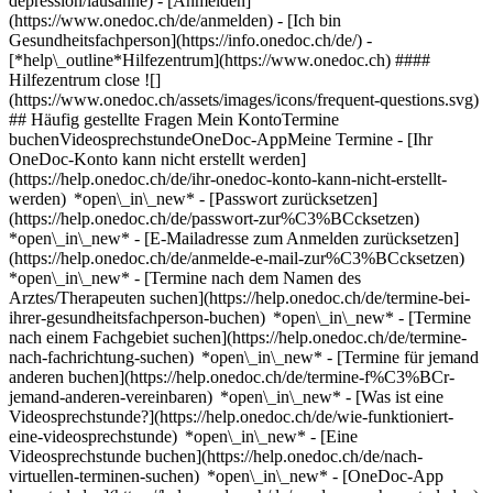
depression/lausanne)
- [Anmelden]
(https://www.onedoc.ch/de/anmelden) - [Ich bin
Gesundheitsfachperson](https://info.onedoc.ch/de/)
-
[*help\_outline*Hilfezentrum](https://www.onedoc.ch) ####
Hilfezentrum close ![]
(https://www.onedoc.ch/assets/images/icons/frequent-questions.svg)
## Häufig gestellte Fragen Mein KontoTermine
buchenVideosprechstundeOneDoc-AppMeine Termine - [Ihr
OneDoc-Konto kann nicht erstellt werden]
(https://help.onedoc.ch/de/ihr-onedoc-konto-kann-nicht-erstellt-
werden) *open\_in\_new* - [Passwort zurücksetzen]
(https://help.onedoc.ch/de/passwort-zur%C3%BCcksetzen)
*open\_in\_new* - [E-Mailadresse zum Anmelden zurücksetzen]
(https://help.onedoc.ch/de/anmelde-e-mail-zur%C3%BCcksetzen)
*open\_in\_new*
- [Termine nach dem Namen des
Arztes/Therapeuten suchen](https://help.onedoc.ch/de/termine-bei-
ihrer-gesundheitsfachperson-buchen) *open\_in\_new* - [Termine
nach einem Fachgebiet suchen](https://help.onedoc.ch/de/termine-
nach-fachrichtung-suchen) *open\_in\_new* - [Termine für jemand
anderen buchen](https://help.onedoc.ch/de/termine-f%C3%BCr-
jemand-anderen-vereinbaren) *open\_in\_new*
- [Was ist eine
Videosprechstunde?](https://help.onedoc.ch/de/wie-funktioniert-
eine-videosprechstunde) *open\_in\_new* - [Eine
Videosprechstunde buchen](https://help.onedoc.ch/de/nach-
virtuellen-terminen-suchen) *open\_in\_new*
- [OneDoc-App