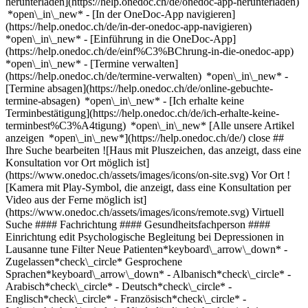
herunterladen](https://help.onedoc.ch/de/onedoc-app-herunterladen)
*open\_in\_new* - [In der OneDoc-App navigieren]
(https://help.onedoc.ch/de/in-der-onedoc-app-navigieren)
*open\_in\_new* - [Einführung in die OneDoc-App]
(https://help.onedoc.ch/de/einf%C3%BChrung-in-die-onedoc-app)
*open\_in\_new*
- [Termine verwalten](https://help.onedoc.ch/de/termine-verwalten) *open\_in\_new* - [Termine absagen](https://help.onedoc.ch/de/online-gebuchte-termine-absagen) *open\_in\_new* - [Ich erhalte keine Terminbestätigung](https://help.onedoc.ch/de/ich-erhalte-keine-terminbest%C3%A4tigung) *open\_in\_new* [Alle unsere Artikel anzeigen *open\_in\_new*](https://help.onedoc.ch/de/) close ## Ihre Suche bearbeiten ![Haus mit Pluszeichen, das anzeigt, dass eine Konsultation vor Ort möglich ist](https://www.onedoc.ch/assets/images/icons/on-site.svg) Vor Ort ![Kamera mit Play-Symbol, die anzeigt, dass eine Konsultation per Video aus der Ferne möglich ist](https://www.onedoc.ch/assets/images/icons/remote.svg) Virtuell Suche #### Fachrichtung #### Gesundheitsfachperson #### Einrichtung edit Psychologische Begleitung bei Depressionen in Lausanne tune Filter Neue Patienten*keyboard\_arrow\_down* - Zugelassen*check\_circle* Gesprochene Sprachen*keyboard\_arrow\_down* - Albanisch*check\_circle* - Arabisch*check\_circle* - Deutsch*check\_circle* - Englisch*check\_circle* - Französisch*check\_circle* - Italienisch*check\_circle* - Niederländisch*check\_circle* - Portugiesisch*check\_circle* - Russisch*check\_circle* - Spanisch*check\_circle* Geschlecht*keyboard\_arrow\_down* - Weiblich*check\_circle* - Männlich*check\_circle* Netzwerk*keyboard\_arrow\_down* - ASCA*check\_circle* - EMR*check\_circle* Verfügbarkeit*keyboard\_arrow\_down* - Heute*check\_circle* - In den nächsten 3 Tagen*check\_circle* - In den nächsten 7 Tagen*check\_circle* - In den nächsten 14 Tagen*check\_circle* # __Psychologische Begleitung bei Depressionen__ in __Lausanne__: Buchen Sie heute Ihren Termin online ## 41 Ergebnisse in Lausanne [![Frau Tamara Péray, Psychologin in Lausanne](https://assets.onedoc.ch/images/users/3c9fc0bb403408c062b5911e1ef245e16348053d483422b3fa8f61b0fa52e94c-small.png "Frau Tamara Péray, Psychologin in Lausanne")](https://www.onedoc.ch/de/psychologin/lausanne/pc156/tamara-peray) ### [Frau Tamara Péray](https://www.onedoc.ch/de/psychologin/lausanne/pc156/tamara-peray) ![Abzeichen, das ein verifiziertes Profil kennzeichnet](https://www.onedoc.ch/assets/images/icons/checkmark.svg) [Psychologin](https://www.onedoc.ch/de/psychologe/lausanne) Cabinet Psy · Morges 26 Avenue de Morges 26 1004 Lausanne ![Patient mit Pluszeichen, der anzeigt, dass neue Patienten angenommen werden](https://www.onedoc.ch/assets/images/icons/new-patients.svg)Akzeptiert neue Patienten [Termin buchen](https://www.onedoc.ch/de/psychologin/lausanne/pc156/tamara-peray) Expertisen: Psychologische Begleitung bei Depressionen, [Psychologische Begleitung bei Stressmanagement](https://www.onedoc.ch/de/psychologische-begleitung-bei-stressmanagement/lausanne), [Angststörung](https://www.onedoc.ch/de/angststorung/lausanne), [Eheberatung | Familienberatung](https://www.onedoc.ch/de/eheberatung-familienberatung/lausanne), [Psychologische Begleitung bei sexueller Gewalt](https://www.onedoc.ch/de/psychologische-begleitung-bei-sexueller-gewalt/lausanne), [Psychologische Begleitung bei Kindheitstrauma](https://www.onedoc.ch/de/psychologische-begleitung-bei-kindheitstrauma/lausanne), [Psychologische Begleitung bei Geschlechtsidentitätsfragen](https://www.onedoc.ch/de/psychologische-begleitung-bei-geschlechtsidentitatsfragen/lausanne)Mehr anzeigen *chevron\_left* Mo. 03 Aug. *chevron\_right* Mehr Termine anzeigen *error\_outline* Beim Laden der Verfügbarkeiten ist ein Fehler aufgetreten [Erneut versuchen](https://www.onedoc.ch) Expertisen: Psychologische Begleitung bei Depressionen, [Psychologische Begleitung bei Stressmanagement](https://www.onedoc.ch/de/psychologische-begleitung-bei-stressmanagement/lausanne), [Angststörung](https://www.onedoc.ch/de/angststorung/lausanne), [Eheberatung | Familienberatung](https://www.onedoc.ch/de/eheberatung-familienberatung/lausanne), [Psychologische Begleitung bei sexueller Gewalt](https://www.onedoc.ch/de/psychologische-begleitung-bei-sexueller-gewalt/lausanne), [Psychologische Begleitung bei Kindheitstrauma](https://www.onedoc.ch/de/psychologische-begleitung-bei-kindheitstrauma/lausanne), [Psychologische Begleitung bei Geschlechtsidentitätsfragen](https://www.onedoc.ch/de/psychologische-begleitung-bei-geschlechtsidentitatsfragen/lausanne)Mehr anzeigen [![Frau Thais Correvon, Psychologin in Lausanne](https://assets.onedoc.ch/images/users/755e5206302f1d642849e471d9f39628c1f5d399cd79201edaf22b080366c81e-small.png "Frau Thais Correvon, Psychologin in Lausanne")](https://www.onedoc.ch/de/psychologin/lausanne/pcx5n/thais-correvon) ### [Frau Thais Correvon](https://www.onedoc.ch/de/psychologin/lausanne/pcx5n/thais-correvon) ![Abzeichen, das ein verifiziertes Profil kennzeichnet](https://www.onedoc.ch/assets/images/icons/checkmark.svg) [Psychologin](https://www.onedoc.ch/de/psychologe/lausanne) [Cabinet de Psychologie - LAVIDA](https://www.onedoc.ch/de/gruppenpraxis/lausanne/ebc99/cabinet-de-psychologie-lavida) Avenue Villamont 19 1005 Lausanne ![Kamera mit Play-Symbol, die anzeigt, dass die Fachperson Videosprechstunden anbietet](https://www.onedoc.ch/assets/images/icons/video-consultations.svg)Videosprechstunde verfügbar ![Patient mit Pluszeichen, der anzeigt, dass neue Patienten angenommen werden](https://www.onedoc.ch/assets/images/icons/new-patients.svg)Akzeptiert neue Patienten [Termin buchen](https://www.onedoc.ch/de/psychologin/lausanne/pcx5n/thais-correvon) Expertisen: Psychologische Begleitung bei Depressionen, [Psychologische Begleitung bei Phobien](https://www.onedoc.ch/de/psychologische-begleitung-bei-phobien/lausanne), [Psychologische Begleitung bei Stressmanagement](https://www.onedoc.ch/de/psychologische-begleitung-bei-stressmanagement/lausanne), [Burnout](https://www.onedoc.ch/de/burnout/lausanne), [Sucht](https://www.onedoc.ch/de/sucht/lausanne), [Eheberatung | Familienberatung](https://www.onedoc.ch/de/eheberatung-familienberatung/lausanne), [Angststörung](https://www.onedoc.ch/de/angststorung/lausanne)Mehr anzeigen *chevron\_left* Mo. 03 Aug. *chevron\_right* Mehr Termine anzeigen *error\_outline* Beim Laden der Verfügbarkeiten ist ein Fehler aufgetreten [Erneut versuchen](https://www.onedoc.ch) Expertisen: Psychologische Begleitung bei Depressionen, [Psychologische Begleitung bei Phobien](https://www.onedoc.ch/de/psychologische-begleitung-bei-phobien/lausanne), [Psychologische Begleitung bei Stressmanagement](https://www.onedoc.ch/de/psychologische-begleitung-bei-stressmanagement/lausanne), [Burnout](https://www.onedoc.ch/de/burnout/lausanne), [Sucht](https://www.onedoc.ch/de/sucht/lausanne), [Eheberatung | Familienberatung](https://www.onedoc.ch/de/eheberatung-familienberatung/lausanne), [Angststörung](https://www.onedoc.ch/de/angststorung/lausanne)Mehr anzeigen [![Frau Laura Hagenbuch, Psychologin in Lausanne](https://assets.onedoc.ch/images/users/d5d27bb85603a3bf170d3a5d00e1e9f6b2ff09b5c518c5e80926a09eec486b60-small.png "Frau Laura Hagenbuch, Psychologin in Lausanne")](https://www.onedoc.ch/de/psychologin/lausanne/pct0f/laura-hagenbuch) ### [Frau Laura Hagenbuch](https://www.onedoc.ch/de/psychologin/lausanne/pct0f/laura-hagenbuch) ![Abzeichen, das ein verifiziertes Profil kennzeichnet](https://www.onedoc.ch/assets/images/icons/checkmark.svg) [Psychologin](https://www.onedoc.ch/de/psychologe/lausanne) [Psy & Co Lausanne](https://www.onedoc.ch/de/gruppenpraxis/lausanne/e9z2/psy-co-lausanne) Route de Berne 99 1010 Lausanne ![Patient mit Minuszeichen, der anzeigt, dass keine neuen Patienten angenommen werden](https://www.onedoc.ch/assets/images/icons/no-new-patients.svg)Akzeptiert keine neuen Patienten [Termin buchen](https://www.onedoc.ch/de/psychologin/lausanne/pct0f/laura-hagenbuch) Expertisen: Psychologische Begleitung bei Depressionen, [Psychologische Begleitung bei Stressmanagement](https://www.onedoc.ch/de/psychologische-begleitung-bei-stressmanagement/lausanne), [Psychologische Begleitung bei Burnout](https://www.onedoc.ch/de/psychologische-begleitung-bei-burnout/lausanne), [Unterstützung bei der beruflichen Entwicklung | Berufliche Eingliederung](https://www.onedoc.ch/de/unterstutzung-bei-der-beruflichen-entwicklung-berufliche-eingliederung/lausanne)Mehr anzeigen *chevron\_left* Mo. 03 Aug. *chevron\_right* Mehr Termine anzeigen *error\_outline* Beim Laden der Verfügbarkeiten ist ein Fehler aufgetreten [Erneut versuchen](https://www.onedoc.ch) Expertisen: Psychologische Begleitung bei Depressionen, [Psychologische Begleitung bei Stressmanagement](https://www.onedoc.ch/de/psychologische-begleitung-bei-stressmanagement/lausanne), [Psychologische Begleitung bei Burnout](https://www.onedoc.ch/de/psychologische-begleitung-bei-burnout/lausanne), [Unterstützung bei der beruflichen Entwicklung | Berufliche Eingliederung](https://www.onedoc.ch/de/unterstutzung-bei-der-beruflichen-entwicklung-berufliche-eingliederung/lausanne)Mehr anzeigen [![Frau Mina Creanza-Triaa, Psychologin in Lausanne](https://assets.onedoc.ch/images/users/d07cf017ca788faafd21da4173fbecdba72fe4e2d8d1e7478bfedd85db770cd2-small.png "Frau Mina Creanza-Triaa, Psychologin in Lausanne")](https://www.onedoc.ch/de/psychologin/lausanne/pc101/mina-creanza-triaa) ### [Frau Mina Creanza-Triaa](https://www.onedoc.ch/de/psychologin/lausanne/pc101/mina-creanza-triaa) ![Abzeichen, das ein verifiziertes Profil kennzeichnet](https://www.onedoc.ch/assets/images/icons/checkmark.svg) [Psychologin](https://www.onedoc.ch/de/psychologe/lausanne) Cabinet de Mina Creanza-Triaa Chemin des Croix-Rouges 14 1007 Lausanne ![Patient mit Pluszeichen, der anzeigt, dass neue Patienten angenommen werden](https://www.onedoc.ch/assets/images/icons/new-patients.svg)Akzeptiert neue Patienten [Termin buchen](https://www.onedoc.ch/de/psychologin/lausanne/pc101/mina-creanza-triaa) Expertisen: Psychologische Begleitung bei Depressionen, [Psychologische Begleitung bei Kindheitstrauma](https://www.onedo