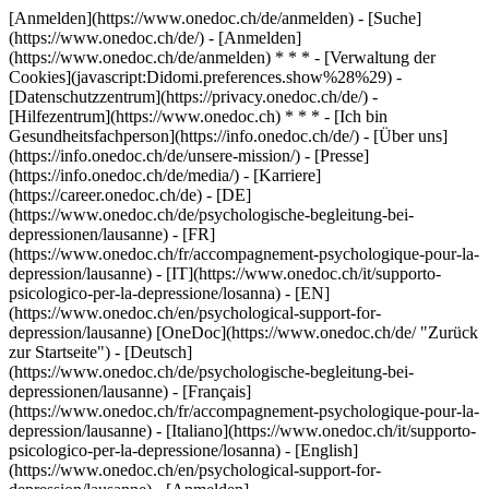
[Anmelden](https://www.onedoc.ch/de/anmelden) - [Suche]
(https://www.onedoc.ch/de/) - [Anmelden]
(https://www.onedoc.ch/de/anmelden) * * * - [Verwaltung der
Cookies](javascript:Didomi.preferences.show%28%29) -
[Datenschutzzentrum](https://privacy.onedoc.ch/de/) -
[Hilfezentrum](https://www.onedoc.ch) * * * - [Ich bin
Gesundheitsfachperson](https://info.onedoc.ch/de/) - [Über uns]
(https://info.onedoc.ch/de/unsere-mission/) - [Presse]
(https://info.onedoc.ch/de/media/) - [Karriere]
(https://career.onedoc.ch/de)
- [DE]
(https://www.onedoc.ch/de/psychologische-begleitung-bei-
depressionen/lausanne) - [FR]
(https://www.onedoc.ch/fr/accompagnement-psychologique-pour-la-
depression/lausanne) - [IT](https://www.onedoc.ch/it/supporto-
psicologico-per-la-depressione/losanna) - [EN]
(https://www.onedoc.ch/en/psychological-support-for-
depression/lausanne) [OneDoc](https://www.onedoc.ch/de/ "Zurück
zur Startseite") - [Deutsch]
(https://www.onedoc.ch/de/psychologische-begleitung-bei-
depressionen/lausanne) - [Français]
(https://www.onedoc.ch/fr/accompagnement-psychologique-pour-la-
depression/lausanne) - [Italiano](https://www.onedoc.ch/it/supporto-
psicologico-per-la-depressione/losanna) - [English]
(https://www.onedoc.ch/en/psychological-support-for-