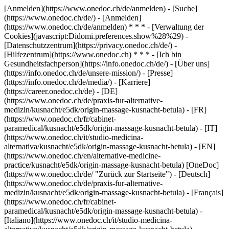
[Anmelden](https://www.onedoc.ch/de/anmelden) - [Suche]
(https://www.onedoc.ch/de/) - [Anmelden]
(https://www.onedoc.ch/de/anmelden) * * * - [Verwaltung der
Cookies](javascript:Didomi.preferences.show%28%29) -
[Datenschutzzentrum](https://privacy.onedoc.ch/de/) -
[Hilfezentrum](https://www.onedoc.ch) * * * - [Ich bin
Gesundheitsfachperson](https://info.onedoc.ch/de/) - [Über uns]
(https://info.onedoc.ch/de/unsere-mission/) - [Presse]
(https://info.onedoc.ch/de/media/) - [Karriere]
(https://career.onedoc.ch/de)
- [DE]
(https://www.onedoc.ch/de/praxis-fur-alternative-
medizin/kusnacht/e5dk/origin-massage-kusnacht-betula) - [FR]
(https://www.onedoc.ch/fr/cabinet-
paramedical/kusnacht/e5dk/origin-massage-kusnacht-betula) - [IT]
(https://www.onedoc.ch/it/studio-medicina-
alternativa/kusnacht/e5dk/origin-massage-kusnacht-betula) - [EN]
(https://www.onedoc.ch/en/alternative-medicine-
practice/kusnacht/e5dk/origin-massage-kusnacht-betula) [OneDoc]
(https://www.onedoc.ch/de/ "Zurück zur Startseite") - [Deutsch]
(https://www.onedoc.ch/de/praxis-fur-alternative-
medizin/kusnacht/e5dk/origin-massage-kusnacht-betula) - [Français]
(https://www.onedoc.ch/fr/cabinet-
paramedical/kusnacht/e5dk/origin-massage-kusnacht-betula) -
[Italiano](https://www.onedoc.ch/it/studio-medicina-