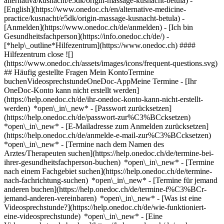
alternativa/kusnacht/e5dk/origin-massage-kusnacht-betula) -
[English](https://www.onedoc.ch/en/alternative-medicine-
practice/kusnacht/e5dk/origin-massage-kusnacht-betula)
-
[Anmelden](https://www.onedoc.ch/de/anmelden) - [Ich bin
Gesundheitsfachperson](https://info.onedoc.ch/de/)
-
[*help\_outline*Hilfezentrum](https://www.onedoc.ch) ####
Hilfezentrum close ![]
(https://www.onedoc.ch/assets/images/icons/frequent-questions.svg)
## Häufig gestellte Fragen Mein KontoTermine
buchenVideosprechstundeOneDoc-AppMeine Termine - [Ihr
OneDoc-Konto kann nicht erstellt werden]
(https://help.onedoc.ch/de/ihr-onedoc-konto-kann-nicht-erstellt-
werden) *open\_in\_new* - [Passwort zurücksetzen]
(https://help.onedoc.ch/de/passwort-zur%C3%BCcksetzen)
*open\_in\_new* - [E-Mailadresse zum Anmelden zurücksetzen]
(https://help.onedoc.ch/de/anmelde-e-mail-zur%C3%BCcksetzen)
*open\_in\_new*
- [Termine nach dem Namen des
Arztes/Therapeuten suchen](https://help.onedoc.ch/de/termine-bei-
ihrer-gesundheitsfachperson-buchen) *open\_in\_new* - [Termine
nach einem Fachgebiet suchen](https://help.onedoc.ch/de/termine-
nach-fachrichtung-suchen) *open\_in\_new* - [Termine für jemand
anderen buchen](https://help.onedoc.ch/de/termine-f%C3%BCr-
jemand-anderen-vereinbaren) *open\_in\_new*
- [Was ist eine
Videosprechstunde?](https://help.onedoc.ch/de/wie-funktioniert-
eine-videosprechstunde) *open\_in\_new* - [Eine