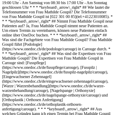
19:00 Uhr - Am Samstag von 08:30 bis 17:00 Uhr - Am Sonntag
geschlossen Uhr * * * *keyboard\_arrow\_right* ## Wie lautet die
Telefonnummer von Frau Mathilde Goupil? Die Telefonnummer
von Frau Mathilde Goupil ist [022 301 00 85](tel:+41223010085). *
* * *keyboard\_arrow\_right* ## Nimmt Frau Mathilde Goupil neue
Patienten auf? Ja, Frau Mathilde Goupil nimmt neue Patienten an.
Um einen Termin zu vereinbaren, können neue Patienten einfach
online über OneDoc buchen. * * * *keyboard\_arrow\_right* ##
Was sind die Fachgebiete von Frau Mathilde Goupil? Frau Mathilde
Goupil führt [Podologie]
(https://www.onedoc.ch/de/podologe/carouge) in Carouge durch. *
* * *keyboard\_arrow\_right* ## Was sind die Expertisen von Frau
Mathilde Goupil? Die Expertisen von Frau Mathilde Goupil in
Carouge sind: [Fusspflege]
(https://www.onedoc.ch/de/fusspflege/carouge), [Fusspilz |
Nagelpilz](https://www.onedoc.ch/de/fusspilz-nagelpilz/carouge),
[Eingewachsener Zehennagel]
(https://www.onedoc.ch/de/eingewachsener-zehennagel/carouge),
[Warze | Warzenbehandlung](https://www.onedoc.ch/de/warze-
warzenbehandlung/carouge), [Nagelspange | Orthonyxie]
(https://www.onedoc.ch/de/nagelspange-orthonyxie/carouge) und
[Orthoplastik | Orthosen Anfertigung]
(https://www.onedoc.ch/de/orthoplastik-orthosen-
anfertigung/carouge). * * * *keyboard\_arrow\_right* ## Aus
welchen Gründen kann ich einen Termin bei Frau Mathilde Goupil