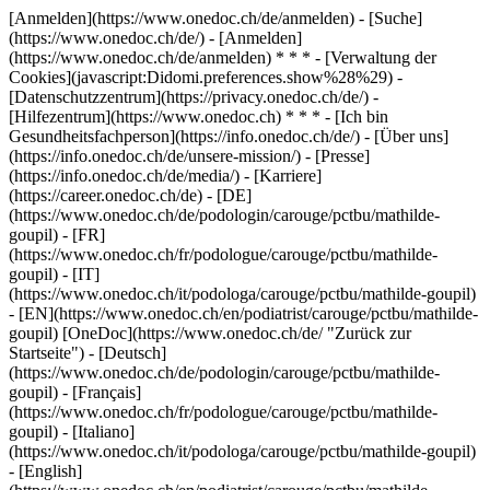
[Anmelden](https://www.onedoc.ch/de/anmelden) - [Suche]
(https://www.onedoc.ch/de/) - [Anmelden]
(https://www.onedoc.ch/de/anmelden) * * * - [Verwaltung der
Cookies](javascript:Didomi.preferences.show%28%29) -
[Datenschutzzentrum](https://privacy.onedoc.ch/de/) -
[Hilfezentrum](https://www.onedoc.ch) * * * - [Ich bin
Gesundheitsfachperson](https://info.onedoc.ch/de/) - [Über uns]
(https://info.onedoc.ch/de/unsere-mission/) - [Presse]
(https://info.onedoc.ch/de/media/) - [Karriere]
(https://career.onedoc.ch/de)
- [DE]
(https://www.onedoc.ch/de/podologin/carouge/pctbu/mathilde-
goupil) - [FR]
(https://www.onedoc.ch/fr/podologue/carouge/pctbu/mathilde-
goupil) - [IT]
(https://www.onedoc.ch/it/podologa/carouge/pctbu/mathilde-goupil)
- [EN](https://www.onedoc.ch/en/podiatrist/carouge/pctbu/mathilde-
goupil) [OneDoc](https://www.onedoc.ch/de/ "Zurück zur
Startseite") - [Deutsch]
(https://www.onedoc.ch/de/podologin/carouge/pctbu/mathilde-
goupil) - [Français]
(https://www.onedoc.ch/fr/podologue/carouge/pctbu/mathilde-
goupil) - [Italiano]
(https://www.onedoc.ch/it/podologa/carouge/pctbu/mathilde-goupil)
- [English]