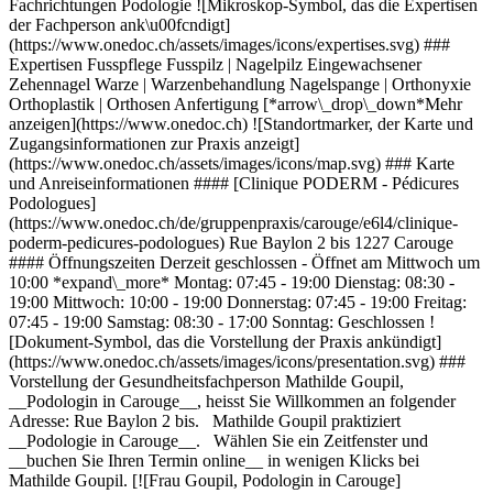
Fachrichtungen Podologie ![Mikroskop-Symbol, das die Expertisen
der Fachperson ank\u00fcndigt]
(https://www.onedoc.ch/assets/images/icons/expertises.svg) ###
Expertisen Fusspflege Fusspilz | Nagelpilz Eingewachsener
Zehennagel Warze | Warzenbehandlung Nagelspange | Orthonyxie
Orthoplastik | Orthosen Anfertigung [*arrow\_drop\_down*Mehr
anzeigen](https://www.onedoc.ch) ![Standortmarker, der Karte und
Zugangsinformationen zur Praxis anzeigt]
(https://www.onedoc.ch/assets/images/icons/map.svg) ### Karte
und Anreiseinformationen #### [Clinique PODERM - Pédicures
Podologues]
(https://www.onedoc.ch/de/gruppenpraxis/carouge/e6l4/clinique-
poderm-pedicures-podologues) Rue Baylon 2 bis 1227 Carouge
#### Öffnungszeiten Derzeit geschlossen - Öffnet am Mittwoch um
10:00 *expand\_more* Montag: 07:45 - 19:00 Dienstag: 08:30 -
19:00 Mittwoch: 10:00 - 19:00 Donnerstag: 07:45 - 19:00 Freitag:
07:45 - 19:00 Samstag: 08:30 - 17:00 Sonntag: Geschlossen !
[Dokument-Symbol, das die Vorstellung der Praxis ankündigt]
(https://www.onedoc.ch/assets/images/icons/presentation.svg) ###
Vorstellung der Gesundheitsfachperson Mathilde Goupil,
__Podologin in Carouge__, heisst Sie Willkommen an folgender
Adresse: Rue Baylon 2 bis. Mathilde Goupil praktiziert
__Podologie in Carouge__. Wählen Sie ein Zeitfenster und
__buchen Sie Ihren Termin online__ in wenigen Klicks bei
Mathilde Goupil. [![Frau Goupil, Podologin in Carouge]