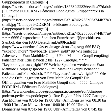
Gruppenpraxis in Carouge")]
(https://assets.onedoc.ch/images/entities/13573fa55826eed6ea77da
[![Clinique PODERM - Pédicures Podologues, Gruppenpraxis in
Carouge]
(https://assets.onedoc.ch/images/entities/0a21a746c255b06a744b
small.jpg "Clinique PODERM - Pédicures Podologues,
Gruppenpraxis in Carouge")]
(https://assets.onedoc.ch/images/entities/0a21a746c255b06a744b7
* * * #### Gesprochene Sprachen Französisch ![Sprechblasen-
Symbol, das den FAQ-Bereich ank\u00fcndigt]
(https://www.onedoc.ch/assets/images/icons/faq.svg) ### FAQ
*expand\_more* *keyboard\_arrow\_right* ## Wie lautet die
Adresse von Frau Mathilde Goupil? Frau Mathilde Goupil empfängt
Patienten hier: Rue Baylon 2 bis, 1227 Carouge. * * *
*keyboard\_arrow\_right* ## Welche Sprachen werden von Frau
Mathilde Goupil gesprochen? Frau Mathilde Goupil behandelt
Patienten auf Französisch. * * * *keyboard\_arrow\_right* ## Wie
sind die Öffnungszeiten von Frau Mathilde Goupil? Die
Öffnungszeiten von Frau Mathilde Goupil sind: - #### [Clinique
PODERM - Pédicures Podologues]
(https://www.onedoc.ch/de/gruppenpraxis/carouge/e6l4/clinique-
poderm-pedicures-podologues) : Rue Baylon 2 bis, 1227 Carouge -
Am Montag von 07:45 bis 19:00 Uhr - Am Dienstag von 08:30 bis
19:00 Uhr - Am Mittwoch von 10:00 bis 19:00 Uhr - Am
Donnerstag von 07:45 bis 19:00 Uhr - Am Freitag von 07:45 bis