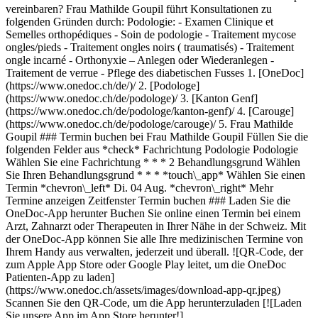
vereinbaren? Frau Mathilde Goupil führt Konsultationen zu
folgenden Gründen durch: Podologie: - Examen Clinique et
Semelles orthopédiques - Soin de podologie - Traitement mycose
ongles/pieds - Traitement ongles noirs ( traumatisés) - Traitement
ongle incarné - Orthonyxie – Anlegen oder Wiederanlegen -
Traitement de verrue - Pflege des diabetischen Fusses
1. [OneDoc](https://www.onedoc.ch/de/)/ 2. [Podologe](https://www.onedoc.ch/de/podologe)/ 3. [Kanton Genf](https://www.onedoc.ch/de/podologe/kanton-genf)/ 4. [Carouge](https://www.onedoc.ch/de/podologe/carouge)/ 5. Frau Mathilde Goupil ### Termin buchen bei Frau Mathilde Goupil Füllen Sie die folgenden Felder aus *check* Fachrichtung Podologie Podologie Wählen Sie eine Fachrichtung * * * 2 Behandlungsgrund Wählen Sie Ihren Behandlungsgrund * * * *touch\_app* Wählen Sie einen Termin *chevron\_left* Di. 04 Aug. *chevron\_right* Mehr Termine anzeigen Zeitfenster Termin buchen ### Laden Sie die OneDoc-App herunter Buchen Sie online einen Termin bei einem Arzt, Zahnarzt oder Therapeuten in Ihrer Nähe in der Schweiz. Mit der OneDoc-App können Sie alle Ihre medizinischen Termine von Ihrem Handy aus verwalten, jederzeit und überall. ![QR-Code, der zum Apple App Store oder Google Play leitet, um die OneDoc Patienten-App zu laden](https://www.onedoc.ch/assets/images/download-app-qr.jpeg) Scannen Sie den QR-Code, um die App herunterzuladen [![Laden Sie unsere App im App Store herunter!](https://www.onedoc.ch/assets/images/app-store-badge-de.svg)](https://apps.apple.com/ch/app/onedoc/id1592376413?l=fr)[![Laden Sie unsere App im Google Play Store herunter!](https://www.onedoc.ch/assets/images/google-play-badge-de.png)](https://play.google.com/store/apps/details?id=ch.onedoc.patient&hl=fr-CH) *keyboard\_arrow\_right* ## Verwandte Fachgebiete [Podologe in Genf](https://www.onedoc.ch/de/podologe/genf)[Podologe in Carouge](https://www.onedoc.ch/de/podologe/carouge)[Podologe in Thônex](https://www.onedoc.ch/de/podologe/thonex)[Podologe in Nyon](https://www.onedoc.ch/de/podologe/nyon)[Podologe in Morges](https://www.onedoc.ch/de/podologe/morges)[Podologe in Vernier](https://www.onedoc.ch/de/podologe/vernier)[Podologe in Lancy](https://www.onedoc.ch/de/podologe/lancy) *keyboard\_arrow\_right* ## Verwandte Expertisen [Fusspflege in Genf](https://www.onedoc.ch/de/fusspflege/genf)[Fusspflege in Carouge](https://www.onedoc.ch/de/fusspflege/carouge)[Fusspflege in Nyon](https://www.onedoc.ch/de/fusspflege/nyon)[Fusspflege in Givrins](https://www.onedoc.ch/de/fusspflege/givrins)[Fusspflege in Thônex](https://www.onedoc.ch/de/fusspflege/thonex)[Fusspflege in Morges](https://www.onedoc.ch/de/fusspflege/morges)[Fusspflege in Mies](https://www.onedoc.ch/de/fusspflege/mies)[Fusspflege in Rolle](https://www.onedoc.ch/de/fusspflege/rolle)[Fusspflege in Tannay](https://www.onedoc.ch/de/fusspflege/tannay)[Fusspflege in Chêne-Bougeries](https://www.onedoc.ch/de/fusspflege/chene-bougeries)[Fusspflege in Lancy](https://www.onedoc.ch/de/fusspflege/lancy)[Fusspflege in Troinex](https://www.onedoc.ch/de/fusspflege/troinex)[Fusspflege in Vernier](https://www.onedoc.ch/de/fusspflege/vernier)[Fusspflege in Gimel](https://www.onedoc.ch/de/fusspflege/gimel)[Fusspilz | Nagelpilz in Genf](https://www.onedoc.ch/de/fusspilz-nagelpilz/genf)[Fusspilz | Nagelpilz in Carouge](https://www.onedoc.ch/de/fusspilz-nagelpilz/carouge)[Fusspilz | Nagelpilz in Nyon](https://www.onedoc.ch/de/fusspilz-nagelpilz/nyon)[Fusspilz | Nagelpilz in Givrins](https://www.onedoc.ch/de/fusspilz-nagelpilz/givrins)[Fusspilz | Nagelpilz in Thônex](https://www.onedoc.ch/de/fusspilz-nagelpilz/thonex)[Fusspilz | Nagelpilz in Vernier](https://www.onedoc.ch/de/fusspilz-nagelpilz/vernier)[Fusspilz | Nagelpilz in Gimel](https://www.onedoc.ch/de/fusspilz-nagelpilz/gimel) *keyboard\_arrow\_right* ## Beliebte Suchbegriffe [Physiotherapeut in Genf](https://www.onedoc.ch/de/physiotherapeut/genf)[Psychologe in Genf](https://www.onedoc.ch/de/psychologe/genf)[Hausarzt (Allgemeinmedizin) in Genf](https://www.onedoc.ch/de/hausarzt-allgemeinmedizin/genf)[Manuelle Lymphdrainage Therapeut in Genf](https://www.onedoc.ch/de/manuelle-lymphdrainage-therapeut/genf)[Masseur (klassische Massage) in Genf](https://www.onedoc.ch/de/masseur-klassische-massage/genf)[Facharzt für Allgemeine Innere Medizin in Genf](https://www.onedoc.ch/de/facharzt-fur-allgemeine-innere-medizin/genf)[Reflexologietherapeut in Genf](https://www.onedoc.ch/de/reflexologietherapeut/genf)[Zahnarzt in Genf](https://www.onedoc.ch/de/zahnarzt/genf)[Akupunkteur in Genf](https://www.onedoc.ch/de/akupunkteur/genf)[Spezialist für Traditionelle Chinesische Medizin (TCM) in Genf](https://www.onedoc.ch/de/spezialist-fur-traditionelle-chinesische-medizin-tcm/genf)[Sportphysiotherapeut in Genf](https://www.onedoc.ch/de/sportphysiotherapeut/genf)[Gynäkologe (Frauenarzt und Geburtshelfer) in Genf](https://www.onedoc.ch/de/gynakologe-frauenarzt-und-geburtshelfer/genf)[Psychotherapeut in Genf](https://www.onedoc.ch/de/psychotherapeut/genf)[Masseur (therapeutische Massage) in Genf](https://www.onedoc.ch/de/masseur-therapeutische-massage/genf)[Osteopath in Genf](https://www.onedoc.ch/de/osteopath/genf)[WAM Ernährungstherapeut in Genf](https://www.onedoc.ch/de/wam-ernahrungstherapeut/genf)[Augenarzt in Genf](https://www.onedoc.ch/de/augenarzt/genf)[Kinderarzt in Genf](https://www.onedoc.ch/de/kinderarzt/genf)[Ernährungsberater in Genf](https://www.onedoc.ch/de/ernahrungsberater/genf)[Hypnotherapeut (Hypnose) in Genf](https://www.onedoc.ch/de/hypnotherapeut-hypnose/genf)[Spezialist für ästhetische Medizin in Genf](https://www.onedoc.ch/de/spezialist-fur-asthetische-medizin/genf) *keyboard\_arrow\_right* ## Finden Sie einen Arzt oder Therapeuten [Ärzte- und Therapeutenverzeichnis](https://www.onedoc.ch/de/verzeichnis) [A](https://www.onedoc.ch/de/verzeichnis/A) [B](https://www.onedoc.ch/de/verzeichnis/B) [C](https://www.onedoc.ch/de/verzeichnis/C) [D](https://www.onedoc.ch/de/verzeichnis/D) [E](https://www.onedoc.ch/de/verzeichnis/E) [F](https://www.onedoc.ch/de/verzeichnis/F) [G](https://www.onedoc.ch/de/verzeichnis/G) [H](https://www.onedoc.ch/de/verzeichnis/H) [I](https://www.onedoc.ch/de/verzeichnis/I) [J](https://www.onedoc.ch/de/verzeichnis/J) [K](https://www.onedoc.ch/de/verzeichnis/K) [L](https://www.onedoc.ch/de/verzeichnis/L) [M](https://www.onedoc.ch/de/verzeichnis/M) [N](https://www.onedoc.ch/de/verzeichnis/N) [O](https://www.onedoc.ch/de/verzeichnis/O) [P](https://www.onedoc.ch/de/verzeichnis/P) [Q](https://www.onedoc.ch/de/verzeichnis/Q) [R](https://www.onedoc.ch/de/verzeichnis/R) [S](https://www.onedoc.ch/de/verzeichnis/S) [T](https://www.onedoc.ch/de/verzeichnis/T) [U](https://www.onedoc.ch/de/verzeichnis/U) [V](https://www.onedoc.ch/de/verzeichnis/V) [W](https://www.onedoc.ch/de/verzeichnis/W) [X](https://www.onedoc.ch/de/verzeichnis/X) [Y](https://www.onedoc.ch/de/verzeichnis/Y) [Z](https://www.onedoc.ch/de/verzeichnis/Z) ## OneDoc [Ich bin Gesundheitsfachperson](https://info.onedoc.ch/de/) [Über uns](https://info.onedoc.ch/de/unsere-mission/) [Presse](https://info.onedoc.ch/de/media/) [Karriere](https://career.onedoc.ch/de) [Datenschutzzentrum](https://privacy.onedoc.ch/de/) [Verwaltung der Cookies](javascript:Didomi.preferences.show%28%29) [Hilfezentrum](https://help.onedoc.ch/de/) ## Sprachen [Deutsch](https://www.onedoc.ch/de/podologin/carouge/pctbu/mathilde-goupil) [Français](https://www.onedoc.ch/fr/podologue/carouge/pctbu/mathilde-goupil) [Italiano](https://www.onedoc.ch/it/podologa/carouge/pctbu/mathilde-goupil) [English](https://www.onedoc.ch/en/podiatrist/carouge/pctbu/mathilde-goupil) ## Verwandte Fachgebiete [Podologie in Genf](https://www.onedoc.ch/de/podologe/genf) [Podologie in Carouge](https://www.onedoc.ch/de/podologe/carouge) [Podologie in Thônex](https://www.onedoc.ch/de/podologe/thonex) [Podologie in Nyon](https://www.onedoc.ch/de/podologe/nyon) [Podologie in Morges](https://www.onedoc.ch/de/podologe/morges) [Podologie in Vernier](https://www.onedoc.ch/de/podologe/vernier) [Podologie in Lancy](https://www.onedoc.ch/de/podologe/lancy) ## Verwandte Expertisen [Fusspflege in Genf](https://www.onedoc.ch/de/fusspflege/genf) [Fusspflege in Carouge](https://www.onedoc.ch/de/fusspflege/carouge) [Fusspflege in Nyon](https://www.onedoc.ch/de/fusspflege/nyon) [Fusspflege in Givrins](https://www.onedoc.ch/de/fusspflege/givrins) [Fusspflege in Thônex](https://www.onedoc.ch/de/fusspflege/thonex) [Fusspflege in Morges](https://www.onedoc.ch/de/fusspflege/morges) [Fusspflege in Mies](https://www.onedoc.ch/de/fusspflege/mies) [Fusspflege in Rolle](https://www.onedoc.ch/de/fusspflege/rolle) [Fusspflege in Tannay](https://www.onedoc.ch/de/fusspflege/tannay) [Fusspflege in Chêne-Bougeries](https://www.onedoc.ch/de/fusspflege/chene-bougeries) [Fusspflege in Lancy](https://www.onedoc.ch/de/fusspflege/lancy) [Fusspflege in Troinex](https://www.onedoc.ch/de/fusspflege/troinex) [Fusspflege in Vernier](https://www.onedoc.ch/de/fusspflege/vernier) [Fusspflege in Gimel](https://www.onedoc.ch/de/fusspflege/gimel) [Fusspilz | Nagelpilz in Genf](https://www.onedoc.ch/de/fusspilz-nagelpilz/genf) [Fusspilz | Nagelpilz in Carouge](https://www.onedoc.ch/de/fusspilz-nagelpilz/carouge) [Fusspilz | Nagelpilz in Nyon](https://www.onedoc.ch/de/fusspilz-nagelpilz/nyon) [Fusspilz | Nagelpilz in Givrins](https://www.onedoc.ch/de/fusspilz-nagelpilz/givrins) [Fusspilz | Nagelpilz in Thônex](https://www.onedoc.ch/de/fusspilz-nagelpilz/thonex) [Fusspilz | Nagelpilz in Vernier](https://www.onedoc.ch/de/fusspilz-nagelpilz/vernier) [Fusspilz | Nagelpilz in Gimel](https://www.onedoc.ch/de/fusspilz-nagelpilz/gimel) ## Beliebte Suchbegriffe [Physiotherapie in Genf](https://www.onedoc.ch/de/physiotherapeut/genf) [Psychologe in Genf](https://www.onedoc.ch/de/psychologe/genf) [Hausarzt (Allgemeinmedizin) in Genf](https://www.onedoc.ch/de/hausarzt-allgemeinmedizin/genf) [Manuelle Lymphdrainage in Genf](https://www.onedoc.ch/de/manuelle-lymphdrainage-therapeut/genf) [Masseur (klassische Massage) in Genf](https://www.onedoc.ch/de/masseur-klassische-massage/genf) [Facharzt für Allgemeine Innere Medizin in Genf](https://www.onedoc.ch/de/facharzt-fur-allgemeine-innere-medizi