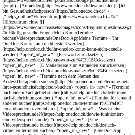
(https://www.onedoc.ch/en/podiatrist/carouge/pctbu/mathilde-
goupil)
- [Anmelden](https://www.onedoc.ch/de/anmelden) - [Ich
bin Gesundheitsfachperson](https://info.onedoc.ch/de/)
-
[*help\_outline*Hilfezentrum](https://www.onedoc.ch) ####
Hilfezentrum close ![]
(https://www.onedoc.ch/assets/images/icons/frequent-questions.svg)
## Häufig gestellte Fragen Mein KontoTermine
buchenVideosprechstundeOneDoc-AppMeine Termine - [Ihr
OneDoc-Konto kann nicht erstellt werden]
(https://help.onedoc.ch/de/ihr-onedoc-konto-kann-nicht-erstellt-
werden) *open\_in\_new* - [Passwort zurücksetzen]
(https://help.onedoc.ch/de/passwort-zur%C3%BCcksetzen)
*open\_in\_new* - [E-Mailadresse zum Anmelden zurücksetzen]
(https://help.onedoc.ch/de/anmelde-e-mail-zur%C3%BCcksetzen)
*open\_in\_new*
- [Termine nach dem Namen des
Arztes/Therapeuten suchen](https://help.onedoc.ch/de/termine-bei-
ihrer-gesundheitsfachperson-buchen) *open\_in\_new* - [Termine
nach einem Fachgebiet suchen](https://help.onedoc.ch/de/termine-
nach-fachrichtung-suchen) *open\_in\_new* - [Termine für jemand
anderen buchen](https://help.onedoc.ch/de/termine-f%C3%BCr-
jemand-anderen-vereinbaren) *open\_in\_new*
- [Was ist eine
Videosprechstunde?](https://help.onedoc.ch/de/wie-funktioniert-
eine-videosprechstunde) *open\_in\_new* - [Eine
Videosprechstunde buchen](https://help.onedoc.ch/de/nach-
virtuellen-terminen-suchen) *open\_in\_new*
- [OneDoc-App