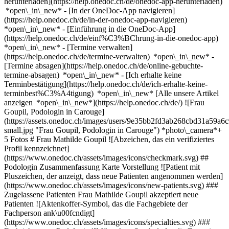
herunterladen](https://help.onedoc.ch/de/onedoc-app-herunterladen)
*open\_in\_new* - [In der OneDoc-App navigieren]
(https://help.onedoc.ch/de/in-der-onedoc-app-navigieren)
*open\_in\_new* - [Einführung in die OneDoc-App]
(https://help.onedoc.ch/de/einf%C3%BChrung-in-die-onedoc-app)
*open\_in\_new*
- [Termine verwalten]
(https://help.onedoc.ch/de/termine-verwalten) *open\_in\_new* -
[Termine absagen](https://help.onedoc.ch/de/online-gebuchte-
termine-absagen) *open\_in\_new* - [Ich erhalte keine
Terminbestätigung](https://help.onedoc.ch/de/ich-erhalte-keine-
terminbest%C3%A4tigung) *open\_in\_new* [Alle unsere Artikel
anzeigen *open\_in\_new*](https://help.onedoc.ch/de/) ![Frau
Goupil, Podologin in Carouge]
(https://assets.onedoc.ch/images/users/9e35bb2fd3ab268cbd31a59
small.jpg "Frau Goupil, Podologin in Carouge") *photo\_camera*+
5 Fotos # Frau Mathilde Goupil ![Abzeichen, das ein verifiziertes
Profil kennzeichnet]
(https://www.onedoc.ch/assets/images/icons/checkmark.svg) ##
Podologin Zusammenfassung Karte Vorstellung ![Patient mit
Pluszeichen, der anzeigt, dass neue Patienten angenommen werden]
(https://www.onedoc.ch/assets/images/icons/new-patients.svg) ###
Zugelassene Patienten Frau Mathilde Goupil akzeptiert neue
Patienten ![Aktenkoffer-Symbol, das die Fachgebiete der
Fachperson ank\u00fcndigt]
(https://www.onedoc.ch/assets/images/icons/specialties.svg) ###