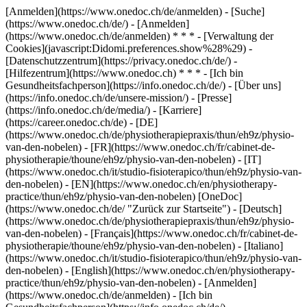
[Anmelden](https://www.onedoc.ch/de/anmelden) - [Suche]
(https://www.onedoc.ch/de/) - [Anmelden]
(https://www.onedoc.ch/de/anmelden) * * * - [Verwaltung der
Cookies](javascript:Didomi.preferences.show%28%29) -
[Datenschutzzentrum](https://privacy.onedoc.ch/de/) -
[Hilfezentrum](https://www.onedoc.ch) * * * - [Ich bin
Gesundheitsfachperson](https://info.onedoc.ch/de/) - [Über uns]
(https://info.onedoc.ch/de/unsere-mission/) - [Presse]
(https://info.onedoc.ch/de/media/) - [Karriere]
(https://career.onedoc.ch/de)
- [DE]
(https://www.onedoc.ch/de/physiotherapiepraxis/thun/eh9z/physio-
van-den-nobelen) - [FR](https://www.onedoc.ch/fr/cabinet-de-
physiotherapie/thoune/eh9z/physio-van-den-nobelen) - [IT]
(https://www.onedoc.ch/it/studio-fisioterapico/thun/eh9z/physio-van-
den-nobelen) - [EN](https://www.onedoc.ch/en/physiotherapy-
practice/thun/eh9z/physio-van-den-nobelen) [OneDoc]
(https://www.onedoc.ch/de/ "Zurück zur Startseite") - [Deutsch]
(https://www.onedoc.ch/de/physiotherapiepraxis/thun/eh9z/physio-
van-den-nobelen) - [Français](https://www.onedoc.ch/fr/cabinet-de-
physiotherapie/thoune/eh9z/physio-van-den-nobelen) - [Italiano]
(https://www.onedoc.ch/it/studio-fisioterapico/thun/eh9z/physio-van-
den-nobelen) - [English](https://www.onedoc.ch/en/physiotherapy-
practice/thun/eh9z/physio-van-den-nobelen)
- [Anmelden]
(https://www.onedoc.ch/de/anmelden) - [Ich bin