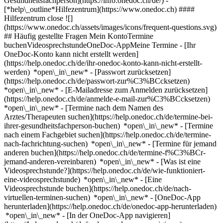
Gesundheitsfachperson](https://info.onedoc.ch/de/)
-
[*help\_outline*Hilfezentrum](https://www.onedoc.ch) ####
Hilfezentrum close ![]
(https://www.onedoc.ch/assets/images/icons/frequent-questions.svg)
## Häufig gestellte Fragen Mein KontoTermine
buchenVideosprechstundeOneDoc-AppMeine Termine - [Ihr
OneDoc-Konto kann nicht erstellt werden]
(https://help.onedoc.ch/de/ihr-onedoc-konto-kann-nicht-erstellt-
werden) *open\_in\_new* - [Passwort zurücksetzen]
(https://help.onedoc.ch/de/passwort-zur%C3%BCcksetzen)
*open\_in\_new* - [E-Mailadresse zum Anmelden zurücksetzen]
(https://help.onedoc.ch/de/anmelde-e-mail-zur%C3%BCcksetzen)
*open\_in\_new*
- [Termine nach dem Namen des
Arztes/Therapeuten suchen](https://help.onedoc.ch/de/termine-bei-
ihrer-gesundheitsfachperson-buchen) *open\_in\_new* - [Termine
nach einem Fachgebiet suchen](https://help.onedoc.ch/de/termine-
nach-fachrichtung-suchen) *open\_in\_new* - [Termine für jemand
anderen buchen](https://help.onedoc.ch/de/termine-f%C3%BCr-
jemand-anderen-vereinbaren) *open\_in\_new*
- [Was ist eine
Videosprechstunde?](https://help.onedoc.ch/de/wie-funktioniert-
eine-videosprechstunde) *open\_in\_new* - [Eine
Videosprechstunde buchen](https://help.onedoc.ch/de/nach-
virtuellen-terminen-suchen) *open\_in\_new*
- [OneDoc-App
herunterladen](https://help.onedoc.ch/de/onedoc-app-herunterladen)
*open\_in\_new* - [In der OneDoc-App navigieren]