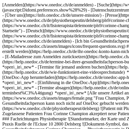
[Anmelden](https://www.onedoc.ch/de/anmelden) - [Suche](https://w
(javascript:Didomi.preferences.show%28%29) - [Datenschutzzentrum](h
- [Über uns](https://info.onedoc.ch/de/unsere-mission/) - [Presse](http
(https://www.onedoc.ch/de/physiotherapeutin/delsberg/pls9/corinne-c
(https://www.onedoc.ch/it/fisioterapista/delemonte/pls9/corinne-ch
Startseite") - [Deutsch](https://www.onedoc.ch/de/physiotherapeutin/
(https://www.onedoc.ch/it/fisioterapista/delemonte/pls9/corinne-cha
(https://www.onedoc.ch/de/anmelden) - [Ich bin Gesundheitsfachperso
(https://www.onedoc.ch/assets/images/icons/frequent-questions.sv
erstellt werden](https://help.onedoc.ch/de/ihr-onedoc-konto-kann-n
- [E-Mailadresse zum Anmelden zurücksetzen](https://help.onedoc
(https://help.onedoc.ch/de/termine-bei-ihrer-gesundheitsfachperson
*open\_in\_new* - [Termine für jemand anderen buchen](https://h
(https://help.onedoc.ch/de/wie-funktioniert-eine-videosprechstunde
[OneDoc-App herunterladen](https://help.onedoc.ch/de/onedoc-app-h
*open\_in\_new* - [Einführung in die OneDoc-App](https://help.