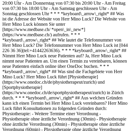
20:00 Uhr - Am Donnerstag von 07:30 bis 20:00 Uhr - Am Freitag
von 07:30 bis 18:00 Uhr - Am Samstag geschlossen Uhr - Am
Sonntag geschlossen Uhr * * * *keyboard\_arrow\_right* ## Was
ist die Adresse der Website von Herr Mino Luck? Die Website von
Herr Mino Luck können Sie unter
[https://www.medbase.ch/ *open\_in\_new*]
(https://www.medbase.ch/) aufrufen. * * *
*keyboard\_arrow\_right* ## Wie lautet die Telefonnummer von
Herr Mino Luck? Die Telefonnummer von Herr Mino Luck ist [044
226 36 36](tel:+41442263636). * * * *keyboard\_arrow\_right* ##
Nimmt Herr Mino Luck neue Patienten auf? Ja, Herr Mino Luck
nimmt neue Patienten an. Um einen Termin zu vereinbaren, können
neue Patienten einfach online über OneDoc buchen. * * *
*keyboard\_arrow\_right* ## Was sind die Fachgebiete von Herr
Mino Luck? Herr Mino Luck führt [Physiotherapie]
(https://www.onedoc.ch/de/physiotherapeut/zurich) und
[Sportphysiotherapie]
(https://www.onedoc.ch/de/sportphysiotherapeut/zurich) in Zürich
durch. * * * *keyboard\_arrow\_right* ## Aus welchen Gründen
kann ich einen Termin bei Herr Mino Luck vereinbaren? Herr Mino
Luck führt Konsultationen zu folgenden Gründen durch:
Physiotherapie: - Weitere Termine einer Verordnung -
Physiotherapie ohne ärztliche Verordnung (30min) - Physiotherapie
ohne ärztliche Verordnung (30min) - Physiotherapie ohne ärztliche
Verordnung (60min) - Physiotherapie ohne ärztliche Verordnung