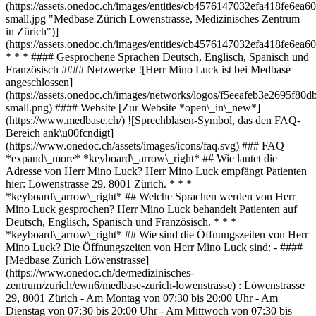
(https://assets.onedoc.ch/images/entities/cb4576147032efa418fe6
small.jpg "Medbase Zürich Löwenstrasse, Medizinisches Zentrum
in Zürich")]
(https://assets.onedoc.ch/images/entities/cb4576147032efa418fe6
* * * #### Gesprochene Sprachen Deutsch, Englisch, Spanisch und
Französisch #### Netzwerke ![Herr Mino Luck ist bei Medbase
angeschlossen]
(https://assets.onedoc.ch/images/networks/logos/f5eeafeb3e2695f
small.png) #### Website [Zur Website *open\_in\_new*]
(https://www.medbase.ch/) ![Sprechblasen-Symbol, das den FAQ-
Bereich ank\u00fcndigt]
(https://www.onedoc.ch/assets/images/icons/faq.svg) ### FAQ
*expand\_more* *keyboard\_arrow\_right* ## Wie lautet die
Adresse von Herr Mino Luck? Herr Mino Luck empfängt Patienten
hier: Löwenstrasse 29, 8001 Zürich. * * *
*keyboard\_arrow\_right* ## Welche Sprachen werden von Herr
Mino Luck gesprochen? Herr Mino Luck behandelt Patienten auf
Deutsch, Englisch, Spanisch und Französisch. * * *
*keyboard\_arrow\_right* ## Wie sind die Öffnungszeiten von Herr
Mino Luck? Die Öffnungszeiten von Herr Mino Luck sind: - ####
[Medbase Zürich Löwenstrasse]
(https://www.onedoc.ch/de/medizinisches-
zentrum/zurich/ewn6/medbase-zurich-lowenstrasse) : Löwenstrasse
29, 8001 Zürich - Am Montag von 07:30 bis 20:00 Uhr - Am
Dienstag von 07:30 bis 20:00 Uhr - Am Mittwoch von 07:30 bis