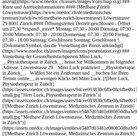
anzeigt](https://www.onedoc.ch/assets/images/icons/map.svg) ###
Karte und Anreiseinformationen #### [Medbase Zürich
Löwenstrasse](https://www.onedoc.ch/de/medizinisches-
zentrum/zurich/ewn6/medbase-zurich-lowenstrasse) Löwenstrasse
29 8001 Zürich #### Öffnungszeiten Derzeit geschlossen - Öffnet
um 07:30 *expand\_more* Montag: 07:30 - 20:00 Dienstag: 07:30 -
20:00 Mittwoch: 07:30 - 20:00 Donnerstag: 07:30 - 20:00 Freitag:
07:30 - 18:00 Samstag: Geschlossen Sonntag: Geschlossen !
[Dokument-Symbol, das die Vorstellung der Praxis ankündigt]
(https://www.onedoc.ch/assets/images/icons/presentation.svg) ###
Vorstellung der Gesundheitsfachperson Mino Luck,
__Physiotherapeut in Zürich__, heisst Sie Willkommen an folgender
Adresse: Löwenstrasse 29. Mino Luck praktiziert __Physiotherapie
in Zürich__. Wählen Sie ein Zeitfenster und __buchen Sie Ihren
Termin online__ in wenigen Klicks bei Mino Luck. [![Herr Luck,
Physiotherapeut in Zürich]
(https://assets.onedoc.ch/images/users/94cee693830c6f0e08c6fbe
small.jpg "Herr Luck, Physiotherapeut in Zürich")]
(https://assets.onedoc.ch/images/users/94cee693830c6f0e08c6fbe0
[![Medbase Zürich Löwenstrasse, Medizinisches Zentrum in Zürich]
(https://assets.onedoc.ch/images/entities/e5487d03481e080850dba
small.jpg "Medbase Zürich Löwenstrasse, Medizinisches Zentrum
in Zürich")]
(https://assets.onedoc.ch/images/entities/e5487d03481e080850dba
[![Medbase Zürich Löwenstrasse, Medizinisches Zentrum in Zürich]