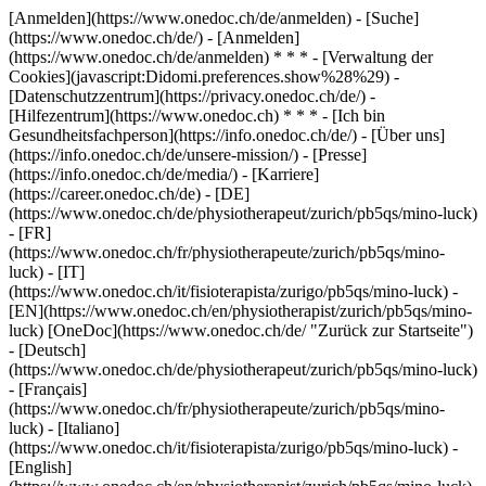
[Anmelden](https://www.onedoc.ch/de/anmelden) - [Suche]
(https://www.onedoc.ch/de/) - [Anmelden]
(https://www.onedoc.ch/de/anmelden) * * * - [Verwaltung der
Cookies](javascript:Didomi.preferences.show%28%29) -
[Datenschutzzentrum](https://privacy.onedoc.ch/de/) -
[Hilfezentrum](https://www.onedoc.ch) * * * - [Ich bin
Gesundheitsfachperson](https://info.onedoc.ch/de/) - [Über uns]
(https://info.onedoc.ch/de/unsere-mission/) - [Presse]
(https://info.onedoc.ch/de/media/) - [Karriere]
(https://career.onedoc.ch/de)
- [DE]
(https://www.onedoc.ch/de/physiotherapeut/zurich/pb5qs/mino-luck)
- [FR]
(https://www.onedoc.ch/fr/physiotherapeute/zurich/pb5qs/mino-
luck) - [IT]
(https://www.onedoc.ch/it/fisioterapista/zurigo/pb5qs/mino-luck) -
[EN](https://www.onedoc.ch/en/physiotherapist/zurich/pb5qs/mino-
luck) [OneDoc](https://www.onedoc.ch/de/ "Zurück zur Startseite")
- [Deutsch]
(https://www.onedoc.ch/de/physiotherapeut/zurich/pb5qs/mino-luck)
- [Français]
(https://www.onedoc.ch/fr/physiotherapeute/zurich/pb5qs/mino-
luck) - [Italiano]
(https://www.onedoc.ch/it/fisioterapista/zurigo/pb5qs/mino-luck) -
[English]