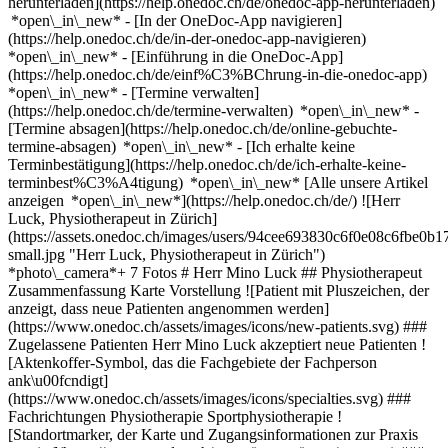
herunterladen](https://help.onedoc.ch/de/onedoc-app-herunterladen)
*open\_in\_new* - [In der OneDoc-App navigieren]
(https://help.onedoc.ch/de/in-der-onedoc-app-navigieren)
*open\_in\_new* - [Einführung in die OneDoc-App]
(https://help.onedoc.ch/de/einf%C3%BChrung-in-die-onedoc-app)
*open\_in\_new*
- [Termine verwalten]
(https://help.onedoc.ch/de/termine-verwalten) *open\_in\_new* -
[Termine absagen](https://help.onedoc.ch/de/online-gebuchte-
termine-absagen) *open\_in\_new* - [Ich erhalte keine
Terminbestätigung](https://help.onedoc.ch/de/ich-erhalte-keine-
terminbest%C3%A4tigung) *open\_in\_new* [Alle unsere Artikel
anzeigen *open\_in\_new*](https://help.onedoc.ch/de/) ![Herr
Luck, Physiotherapeut in Zürich]
(https://assets.onedoc.ch/images/users/94cee693830c6f0e08c6fbe
small.jpg "Herr Luck, Physiotherapeut in Zürich")
*photo\_camera*+ 7 Fotos # Herr Mino Luck ## Physiotherapeut
Zusammenfassung Karte Vorstellung ![Patient mit Pluszeichen, der
anzeigt, dass neue Patienten angenommen werden]
(https://www.onedoc.ch/assets/images/icons/new-patients.svg) ###
Zugelassene Patienten Herr Mino Luck akzeptiert neue Patienten !
[Aktenkoffer-Symbol, das die Fachgebiete der Fachperson
ank\u00fcndigt]
(https://www.onedoc.ch/assets/images/icons/specialties.svg) ###
Fachrichtungen Physiotherapie Sportphysiotherapie !
[Standortmarker, der Karte und Zugangsinformationen zur Praxis