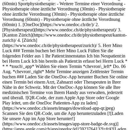
(60min) Sportphysiotherapie: - Weitere Termine einer Verordnung -
Physiotherapie ohne ärztliche Verordnung (30min) - Physiotherapie
ohne ärztliche Verordnung (30min) - Physiotherapie ohne ärztliche
Verordnung (60min) - Physiotherapie ohne ärztliche Verordnung
(60min)
1. [OneDoc](https://www.onedoc.ch/de/)/ 2. [Physiotherapeut](https://www.onedoc.ch/de/physiotherapeut)/ 3. [Kanton Zürich](https://www.onedoc.ch/de/physiotherapeut/kanton-zurich)/ 4. [Zürich](https://www.onedoc.ch/de/physiotherapeut/zurich)/ 5. Herr Mino Luck ### Termin buchen bei Herr Mino Luck Füllen Sie die folgenden Felder aus 1 Ihr Patient:innenstatus Ich bin Neupatient:in bei Herrn Luck Ich bin bereits als Patient:in erfasst bei Herrn Luck * * * *touch\_app* Wählen Sie einen Termin *chevron\_left* Do. 06 Aug. *chevron\_right* Mehr Termine anzeigen Zeitfenster Termin buchen ### Laden Sie die OneDoc-App herunter Buchen Sie online einen Termin bei einem Arzt, Zahnarzt oder Therapeuten in Ihrer Nähe in der Schweiz. Mit der OneDoc-App können Sie alle Ihre medizinischen Termine von Ihrem Handy aus verwalten, jederzeit und überall. ![QR-Code, der zum Apple App Store oder Google Play leitet, um die OneDoc Patienten-App zu laden](https://www.onedoc.ch/assets/images/download-app-qr.jpeg) Scannen Sie den QR-Code, um die App herunterzuladen [![Laden Sie unsere App im App Store herunter!](https://www.onedoc.ch/assets/images/app-store-badge-de.svg)](https://apps.apple.com/ch/app/onedoc/id1592376413?l=fr)[![Laden Sie unsere App im Google Play Store herunter!](https://www.onedoc.ch/assets/images/google-play-badge-de.png)](https://play.google.com/store/apps/details?id=ch.onedoc.patient&hl=fr-CH) *keyboard\_arrow\_right* ## Verwandte Fachgebiete [Physiotherapeut in Zürich](https://www.onedoc.ch/de/physiotherapeut/zurich)[Physiotherapeut in Winterthur](https://www.onedoc.ch/de/physiotherapeut/winterthur)[Physiotherapeut in Luzern](https://www.onedoc.ch/de/physiotherapeut/luzern)[Physiotherapeut in Baden](https://www.onedoc.ch/de/physiotherapeut/baden)[Physiotherapeut in Bülach](https://www.onedoc.ch/de/physiotherapeut/bulach)[Physiotherapeut in Zug](https://www.onedoc.ch/de/physiotherapeut/zug)[Physiotherapeut in Stans](https://www.onedoc.ch/de/physiotherapeut/stans)[Sportphysiotherapeut in Winterthur](https://www.onedoc.ch/de/sportphysiotherapeut/winterthur)[Sportphysiotherapeut in Zürich](https://www.onedoc.ch/de/sportphysiotherapeut/zurich)[Sportphysiotherapeut in Oberrieden](https://www.onedoc.ch/de/sportphysiotherapeut/oberrieden)[Sportphysiotherapeut in Baar](https://www.onedoc.ch/de/sportphysiotherapeut/baar)[Sportphysiotherapeut in Wetzikon](https://www.onedoc.ch/de/sportphysiotherapeut/wetzikon)[Sportphysiotherapeut in Horgen](https://www.onedoc.ch/de/sportphysiotherapeut/horgen)[Sportphysiotherapeut in Baden](https://www.onedoc.ch/de/sportphysiotherapeut/baden) *keyboard\_arrow\_right* ## Beliebte Suchbegriffe [Facharzt für Allgemeine Innere Medizin in Zürich](https://www.onedoc.ch/de/facharzt-fur-allgemeine-innere-medizin/zurich)[Gynäkologe (Frauenarzt und Geburtshelfer) in Zürich](https://www.onedoc.ch/de/gynakologe-frauenarzt-und-geburtshelfer/zurich)[Augenarzt in Zürich](https://www.onedoc.ch/de/augenarzt/zurich)[Masseur (klassische Massage) in Zürich](https://www.onedoc.ch/de/masseur-klassische-massage/zurich)[Physiotherapeut in Zürich](https://www.onedoc.ch/de/physiotherapeut/zurich)[Hausarzt (Allgemeinmedizin) in Zürich](https://www.onedoc.ch/de/hausarzt-allgemeinmedizin/zurich)[Hautarzt (Dermatologe) in Zürich](https://www.onedoc.ch/de/hautarzt-dermatologe/zurich)[Spezialist für ästhetische Medizin in Zürich](https://www.onedoc.ch/de/spezialist-fur-asthetische-medizin/zurich)[Impfzentrum in Zürich](https://www.onedoc.ch/de/impfzentrum/zurich)[Reflexologietherapeut in Zürich](https://www.onedoc.ch/de/reflexologietherapeut/zurich)[Medizinischer Masseur (Massage) in Zürich](https://www.onedoc.ch/de/medizinischer-masseur-massage/zurich)[Physiotherapeut in Winterthur](https://www.onedoc.ch/de/physiotherapeut/winterthur)[Osteopath in Zürich](https://www.onedoc.ch/de/osteopath/zurich)[Gastroenterologe in Zürich](https://www.onedoc.ch/de/gastroenterologe/zurich)[Neurologe in Zürich](https://www.onedoc.ch/de/neurologe/zurich)[Hausarzt (Allgemeinmedizin) in Winterthur](https://www.onedoc.ch/de/hausarzt-allgemeinmedizin/winterthur)[Zahnarzt in Zürich](https://www.onedoc.ch/de/zahnarzt/zurich)[WAM/TEN Naturheilpraktiker in Zürich](https://www.onedoc.ch/de/wam-ten-naturheilpraktiker/zurich)[Gesundheitsdienstleistungen der Apotheke in Zürich](https://www.onedoc.ch/de/gesundheitsdienstleistungen-der-apotheke/zurich)[Kardiologe in Zürich](https://www.onedoc.ch/de/kardiologe/zurich)[Gynäkologe (Frauenarzt und Geburtshelfer) in Aarau](https://www.onedoc.ch/de/gynakologe-frauenarzt-und-geburtshelfer/aarau) *keyboard\_arrow\_right* ## Finden Sie einen Arzt oder Therapeuten [Ärzte- und Therapeutenverzeichnis](https://www.onedoc.ch/de/verzeichnis) [A](https://www.onedoc.ch/de/verzeichnis/A) [B](https://www.onedoc.ch/de/verzeichnis/B) [C](https://www.onedoc.ch/de/verzeichnis/C) [D](https://www.onedoc.ch/de/verzeichnis/D) [E](https://www.onedoc.ch/de/verzeichnis/E) [F](https://www.onedoc.ch/de/verzeichnis/F) [G](https://www.onedoc.ch/de/verzeichnis/G) [H](https://www.onedoc.ch/de/verzeichnis/H) [I](https://www.onedoc.ch/de/verzeichnis/I) [J](https://www.onedoc.ch/de/verzeichnis/J) [K](https://www.onedoc.ch/de/verzeichnis/K) [L](https://www.onedoc.ch/de/verzeichnis/L) [M](https://www.onedoc.ch/de/verzeichnis/M) [N](https://www.onedoc.ch/de/verzeichnis/N) [O](https://www.onedoc.ch/de/verzeichnis/O) [P](https://www.onedoc.ch/de/verzeichnis/P) [Q](https://www.onedoc.ch/de/verzeichnis/Q) [R](https://www.onedoc.ch/de/verzeichnis/R) [S](https://www.onedoc.ch/de/verzeichnis/S) [T](https://www.onedoc.ch/de/verzeichnis/T) [U](https://www.onedoc.ch/de/verzeichnis/U) [V](https://www.onedoc.ch/de/verzeichnis/V) [W](https://www.onedoc.ch/de/verzeichnis/W) [X](https://www.onedoc.ch/de/verzeichnis/X) [Y](https://www.onedoc.ch/de/verzeichnis/Y) [Z](https://www.onedoc.ch/de/verzeichnis/Z) ## OneDoc [Ich bin Gesundheitsfachperson](https://info.onedoc.ch/de/) [Über uns](https://info.onedoc.ch/de/unsere-mission/) [Presse](https://info.onedoc.ch/de/media/) [Karriere](https://career.onedoc.ch/de) [Datenschutzzentrum](https://privacy.onedoc.ch/de/) [Verwaltung der Cookies](javascript:Didomi.preferences.show%28%29) [Hilfezentrum](https://help.onedoc.ch/de/) ## Sprachen [Deutsch](https://www.onedoc.ch/de/physiotherapeut/zurich/pb5qs/mino-luck) [Français](https://www.onedoc.ch/fr/physiotherapeute/zurich/pb5qs/mino-luck) [Italiano](https://www.onedoc.ch/it/fisioterapista/zurigo/pb5qs/mino-luck) [English](https://www.onedoc.ch/en/physiotherapist/zurich/pb5qs/mino-luck) ## Verwandte Fachgebiete [Physiotherapie in Zürich](https://www.onedoc.ch/de/physiotherapeut/zurich) [Physiotherapie in Winterthur](https://www.onedoc.ch/de/physiotherapeut/winterthur) [Physiotherapie in Luzern](https://www.onedoc.ch/de/physiotherapeut/luzern) [Physiotherapie in Baden](https://www.onedoc.ch/de/physiotherapeut/baden) [Physiotherapie in Bülach](https://www.onedoc.ch/de/physiotherapeut/bulach) [Physiotherapie in Zug](https://www.onedoc.ch/de/physiotherapeut/zug) [Physiotherapie in Stans](https://www.onedoc.ch/de/physiotherapeut/stans) [Sportphysiotherapie in Winterthur](https://www.onedoc.ch/de/sportphysiotherapeut/winterthur) [Sportphysiotherapie in Zürich](https://www.onedoc.ch/de/sportphysiotherapeut/zurich) [Sportphysiotherapie in Oberrieden](https://www.onedoc.ch/de/sportphysiotherapeut/oberrieden) [Sportphysiotherapie in Baar](https://www.onedoc.ch/de/sportphysiotherapeut/baar) [Sportphysiotherapie in Wetzikon](https://www.onedoc.ch/de/sportphysiotherapeut/wetzikon) [Sportphysiotherapie in Horgen](https://www.onedoc.ch/de/sportphysiotherapeut/horgen) [Sportphysiotherapie in Baden](https://www.onedoc.ch/de/sportphysiotherapeut/baden) ## Beliebte Suchbegriffe [Facharzt für Allgemeine Innere Medizin in Zürich](https://www.onedoc.ch/de/facharzt-fur-allgemeine-innere-medizin/zurich) [Gynäkologie (Frauenarzt) in Zürich](https://www.onedoc.ch/de/gynakologe-frauenarzt-und-geburtshelfer/zurich) [Augenarzt in Zürich](https://www.onedoc.ch/de/augenarzt/zurich) [Masseur (klassische Massage) in Zürich](https://www.onedoc.ch/de/masseur-klassische-massage/zurich) [Physiotherapie in Zürich](https://www.onedoc.ch/de/physiotherapeut/zurich) [Hausarzt (Allgemeinmedizin) in Zürich](https://www.onedoc.ch/de/hausarzt-allgemeinmedizin/zurich) [Hautarzt (Dermatologie) in Zürich](https://www.onedoc.ch/de/hautarzt-dermatologe/zurich) [Ästhetische Medizin in Zürich](https://www.onedoc.ch/de/spezialist-fur-asthetische-medizin/zurich) [Impfzentrum in Zürich](https://www.onedoc.ch/de/impfzentrum/zurich) [Reflexologietherapeut in Zürich](https://www.onedoc.ch/de/reflexologietherapeut/zurich) [Medizinische Massage in Zürich](https://www.onedoc.ch/de/medizinischer-masseur-massage/zurich) [Physiotherapie in Winterthur](https://www.onedoc.ch/de/physiotherapeut/winterthur) [Osteopathie in Zürich](https://www.onedoc.ch/de/osteopath/zurich) [Gastroenterologie in Zürich](https://www.onedoc.ch/de/gastroenterologe/zurich) [Neurologe in Zürich](https://www.onedoc.ch/de/neurologe/zurich) [Hausarzt (Allgemeinmedizin) in Winterthur](https://www.onedoc.ch/de/hausarzt-allgemeinmedizin/winterthur) [Zahnarzt in Zürich](https://www.onedoc.ch/de/zahnarzt/zurich) [WAM/TEN Naturheilpraktiker in Zürich](https://www.onedoc.ch/de/wam-ten-naturheilpraktiker/zurich) [Gesundheitsdienstleistungen der Apotheke in Zürich](https://www.onedoc.ch/de/gesundheitsdienstleistungen-der-apotheke/zurich) [Kardiologe in Zürich](https://www.onedoc.ch/de/kardiologe/zurich) [Gynäkologie (Frauenarzt) in Aarau](https://www.onedoc.ch/de/gynakologe-frauenarzt-und-geburtshelfer/aarau) [![Facebook-Symbol](https://www.onedoc.ch/assets/images/icons/facebook.svg)](https://facebook.com/onedoc.ch/)[![LinkedIn-Symbol](https://www.onedoc.ch/assets/images/icons/linkedin.svg)](https://linkedin.com/company/onedoc.ch/)[![Instagram-Symbol](https://www.onedo