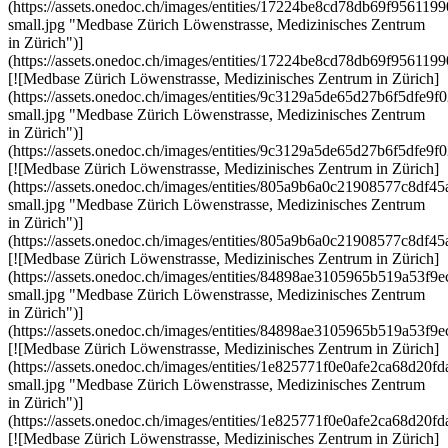
(https://assets.onedoc.ch/images/entities/17224be8cd78db69f956
small.jpg "Medbase Zürich Löwenstrasse, Medizinisches Zentrum
in Zürich")]
(https://assets.onedoc.ch/images/entities/17224be8cd78db69f9561
[![Medbase Zürich Löwenstrasse, Medizinisches Zentrum in Zürich]
(https://assets.onedoc.ch/images/entities/9c3129a5de65d27b6f5df
small.jpg "Medbase Zürich Löwenstrasse, Medizinisches Zentrum
in Zürich")]
(https://assets.onedoc.ch/images/entities/9c3129a5de65d27b6f5df
[![Medbase Zürich Löwenstrasse, Medizinisches Zentrum in Zürich]
(https://assets.onedoc.ch/images/entities/805a9b6a0c21908577c8
small.jpg "Medbase Zürich Löwenstrasse, Medizinisches Zentrum
in Zürich")]
(https://assets.onedoc.ch/images/entities/805a9b6a0c21908577c8d
[![Medbase Zürich Löwenstrasse, Medizinisches Zentrum in Zürich]
(https://assets.onedoc.ch/images/entities/84898ae3105965b519a53
small.jpg "Medbase Zürich Löwenstrasse, Medizinisches Zentrum
in Zürich")]
(https://assets.onedoc.ch/images/entities/84898ae3105965b519a53
[![Medbase Zürich Löwenstrasse, Medizinisches Zentrum in Zürich]
(https://assets.onedoc.ch/images/entities/1e825771f0e0afe2ca68d
small.jpg "Medbase Zürich Löwenstrasse, Medizinisches Zentrum
in Zürich")]
(https://assets.onedoc.ch/images/entities/1e825771f0e0afe2ca68d2
[![Medbase Zürich Löwenstrasse, Medizinisches Zentrum in Zürich]