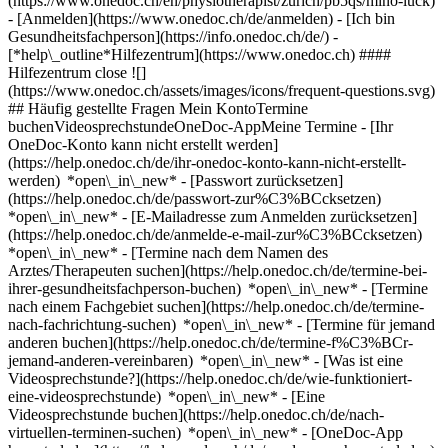
(https://www.onedoc.ch/en/physiotherapist/zurich/pb5qs/mino-luck)
- [Anmelden](https://www.onedoc.ch/de/anmelden) - [Ich bin
Gesundheitsfachperson](https://info.onedoc.ch/de/)
-
[*help\_outline*Hilfezentrum](https://www.onedoc.ch) ####
Hilfezentrum close ![]
(https://www.onedoc.ch/assets/images/icons/frequent-questions.svg)
## Häufig gestellte Fragen Mein KontoTermine
buchenVideosprechstundeOneDoc-AppMeine Termine - [Ihr
OneDoc-Konto kann nicht erstellt werden]
(https://help.onedoc.ch/de/ihr-onedoc-konto-kann-nicht-erstellt-
werden) *open\_in\_new* - [Passwort zurücksetzen]
(https://help.onedoc.ch/de/passwort-zur%C3%BCcksetzen)
*open\_in\_new* - [E-Mailadresse zum Anmelden zurücksetzen]
(https://help.onedoc.ch/de/anmelde-e-mail-zur%C3%BCcksetzen)
*open\_in\_new*
- [Termine nach dem Namen des
Arztes/Therapeuten suchen](https://help.onedoc.ch/de/termine-bei-
ihrer-gesundheitsfachperson-buchen) *open\_in\_new* - [Termine
nach einem Fachgebiet suchen](https://help.onedoc.ch/de/termine-
nach-fachrichtung-suchen) *open\_in\_new* - [Termine für jemand
anderen buchen](https://help.onedoc.ch/de/termine-f%C3%BCr-
jemand-anderen-vereinbaren) *open\_in\_new*
- [Was ist eine
Videosprechstunde?](https://help.onedoc.ch/de/wie-funktioniert-
eine-videosprechstunde) *open\_in\_new* - [Eine
Videosprechstunde buchen](https://help.onedoc.ch/de/nach-
virtuellen-terminen-suchen) *open\_in\_new*
- [OneDoc-App