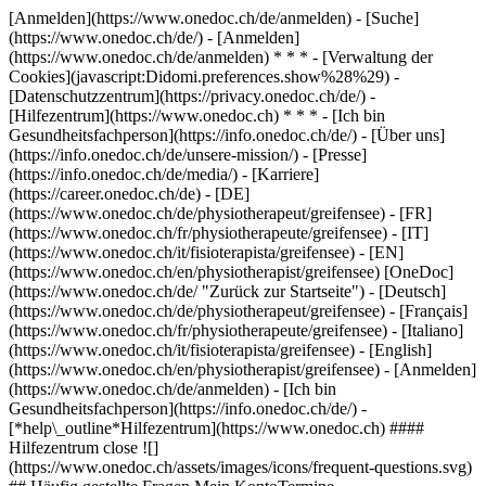
[Anmelden](https://www.onedoc.ch/de/anmelden) - [Suche]
(https://www.onedoc.ch/de/) - [Anmelden]
(https://www.onedoc.ch/de/anmelden) * * * - [Verwaltung der
Cookies](javascript:Didomi.preferences.show%28%29) -
[Datenschutzzentrum](https://privacy.onedoc.ch/de/) -
[Hilfezentrum](https://www.onedoc.ch) * * * - [Ich bin
Gesundheitsfachperson](https://info.onedoc.ch/de/) - [Über uns]
(https://info.onedoc.ch/de/unsere-mission/) - [Presse]
(https://info.onedoc.ch/de/media/) - [Karriere]
(https://career.onedoc.ch/de)
- [DE]
(https://www.onedoc.ch/de/physiotherapeut/greifensee) - [FR]
(https://www.onedoc.ch/fr/physiotherapeute/greifensee) - [IT]
(https://www.onedoc.ch/it/fisioterapista/greifensee) - [EN]
(https://www.onedoc.ch/en/physiotherapist/greifensee) [OneDoc]
(https://www.onedoc.ch/de/ "Zurück zur Startseite") - [Deutsch]
(https://www.onedoc.ch/de/physiotherapeut/greifensee) - [Français]
(https://www.onedoc.ch/fr/physiotherapeute/greifensee) - [Italiano]
(https://www.onedoc.ch/it/fisioterapista/greifensee) - [English]
(https://www.onedoc.ch/en/physiotherapist/greifensee)
- [Anmelden]
(https://www.onedoc.ch/de/anmelden) - [Ich bin
Gesundheitsfachperson](https://info.onedoc.ch/de/)
-
[*help\_outline*Hilfezentrum](https://www.onedoc.ch) ####
Hilfezentrum close ![]
(https://www.onedoc.ch/assets/images/icons/frequent-questions.svg)