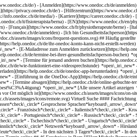
ww.onedoc.ch/de/) - [Anmelden](https://www.onedoc.ch/de/anmelden) 
ttps://privacy.onedoc.ch/de/) - [Hilfezentrum](https://www.onedoc.ch) 
s://info.onedoc.ch/de/media/) - [Karriere](https://career.onedoc.ch/de)
- 
w.onedoc.ch/it/fisioterapista/berna) - [EN](https://www.onedoc.ch/en/p
) - [Français](https://www.onedoc.ch/fr/physiotherapeute/berne) - [Ital
//www.onedoc.ch/de/anmelden) - [Ich bin Gesundheitsfachperson](https
nedoc.ch/assets/images/icons/frequent-questions.svg) ## Häufig gest
ttps://help.onedoc.ch/de/ihr-onedoc-konto-kann-nicht-erstellt-werden
n\_new* - [E-Mailadresse zum Anmelden zurücksetzen](https://help
help.onedoc.ch/de/termine-bei-ihrer-gesundheitsfachperson-buchen) *
n\_in\_new* - [Termine für jemand anderen buchen](https://help.one
nedoc.ch/de/wie-funktioniert-eine-videosprechstunde) *open\_in\_new* 
rladen](https://help.onedoc.ch/de/onedoc-app-herunterladen) *open\_
in\_new* - [Einführung in die OneDoc-App](https://help.onedoc.ch/d