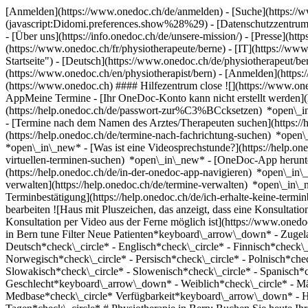
[Anmelden](https://www.onedoc.ch/de/anmelden) - [Suche](https://w
(javascript:Didomi.preferences.show%28%29) - [Datenschutzzentrum](h
- [Über uns](https://info.onedoc.ch/de/unsere-mission/) - [Presse](http
(https://www.onedoc.ch/fr/physiotherapeute/berne) - [IT](https://ww
Startseite") - [Deutsch](https://www.onedoc.ch/de/physiotherapeut/bern
(https://www.onedoc.ch/en/physiotherapist/bern)
- [Anmelden](https:
(https://www.onedoc.ch) #### Hilfezentrum close ![](https://www.o
AppMeine Termine - [Ihr OneDoc-Konto kann nicht erstellt werden](h
(https://help.onedoc.ch/de/passwort-zur%C3%BCcksetzen) *open\_i
- [Termine nach dem Namen des Arztes/Therapeuten suchen](https://
(https://help.onedoc.ch/de/termine-nach-fachrichtung-suchen) *ope
*open\_in\_new*
- [Was ist eine Videosprechstunde?](https://help.o
virtuellen-terminen-suchen) *open\_in\_new*
- [OneDoc-App herunte
(https://help.onedoc.ch/de/in-der-onedoc-app-navigieren) *open\_