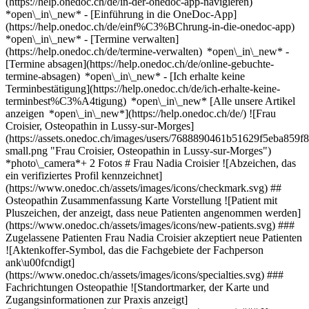
(https://help.onedoc.ch/de/in-der-onedoc-app-navigieren)
*open\_in\_new* - [Einführung in die OneDoc-App]
(https://help.onedoc.ch/de/einf%C3%BChrung-in-die-onedoc-app)
*open\_in\_new*
- [Termine verwalten]
(https://help.onedoc.ch/de/termine-verwalten) *open\_in\_new* -
[Termine absagen](https://help.onedoc.ch/de/online-gebuchte-
termine-absagen) *open\_in\_new* - [Ich erhalte keine
Terminbestätigung](https://help.onedoc.ch/de/ich-erhalte-keine-
terminbest%C3%A4tigung) *open\_in\_new* [Alle unsere Artikel
anzeigen *open\_in\_new*](https://help.onedoc.ch/de/) ![Frau
Croisier, Osteopathin in Lussy-sur-Morges]
(https://assets.onedoc.ch/images/users/7688890461b51629f5eba85
small.png "Frau Croisier, Osteopathin in Lussy-sur-Morges")
*photo\_camera*+ 2 Fotos # Frau Nadia Croisier ![Abzeichen, das
ein verifiziertes Profil kennzeichnet]
(https://www.onedoc.ch/assets/images/icons/checkmark.svg) ##
Osteopathin Zusammenfassung Karte Vorstellung ![Patient mit
Pluszeichen, der anzeigt, dass neue Patienten angenommen werden]
(https://www.onedoc.ch/assets/images/icons/new-patients.svg) ###
Zugelassene Patienten Frau Nadia Croisier akzeptiert neue Patienten
![Aktenkoffer-Symbol, das die Fachgebiete der Fachperson
ank\u00fcndigt]
(https://www.onedoc.ch/assets/images/icons/specialties.svg) ###
Fachrichtungen Osteopathie ![Standortmarker, der Karte und
Zugangsinformationen zur Praxis anzeigt]