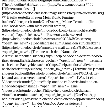
bin Gesundheitsfachperson](https://info.onedoc.ch/de/)
-
[*help\_outline*Hilfezentrum](https://www.onedoc.ch) ####
Hilfezentrum close ![]
(https://www.onedoc.ch/assets/images/icons/frequent-questions.svg)
## Häufig gestellte Fragen Mein KontoTermine
buchenVideosprechstundeOneDoc-AppMeine Termine - [Ihr
OneDoc-Konto kann nicht erstellt werden]
(https://help.onedoc.ch/de/ihr-onedoc-konto-kann-nicht-erstellt-
werden) *open\_in\_new* - [Passwort zurücksetzen]
(https://help.onedoc.ch/de/passwort-zur%C3%BCcksetzen)
*open\_in\_new* - [E-Mailadresse zum Anmelden zurücksetzen]
(https://help.onedoc.ch/de/anmelde-e-mail-zur%C3%BCcksetzen)
*open\_in\_new*
- [Termine nach dem Namen des
Arztes/Therapeuten suchen](https://help.onedoc.ch/de/termine-bei-
ihrer-gesundheitsfachperson-buchen) *open\_in\_new* - [Termine
nach einem Fachgebiet suchen](https://help.onedoc.ch/de/termine-
nach-fachrichtung-suchen) *open\_in\_new* - [Termine für jemand
anderen buchen](https://help.onedoc.ch/de/termine-f%C3%BCr-
jemand-anderen-vereinbaren) *open\_in\_new*
- [Was ist eine
Videosprechstunde?](https://help.onedoc.ch/de/wie-funktioniert-
eine-videosprechstunde) *open\_in\_new* - [Eine
Videosprechstunde buchen](https://help.onedoc.ch/de/nach-
virtuellen-terminen-suchen) *open\_in\_new*
- [OneDoc-App
herunterladen](https://help.onedoc.ch/de/onedoc-app-herunterladen)
*open\_in\_new* - [In der OneDoc-App navigieren]