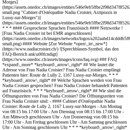
Morges]
(https://assets.onedoc.ch/images/entities/546e9eb5ffbe2f98d347f
small.png "Cabinet d'Ostéopathie Nadia Croisier, Arztpraxis in
Lussy-sur-Morges")]
(https://assets.onedoc.ch/images/entities/546e9eb5ffbe2f98d347f
* * * #### Gesprochene Sprachen Französisch #### Netzwerke !
[Frau Nadia Croisier ist bei EMR angeschlossen]
(https://assets.onedoc.ch/images/networks/logos/a202aabd14cddd
small.png) #### Website [Zur Website *open\_in\_new*]
(https://www.nadiacroisier.ch/) ![Sprechblasen-Symbol, das den
FAQ-Bereich ank\u00fcndigt]
(https://www.onedoc.ch/assets/images/icons/faq.svg) ### FAQ
*expand\_more* *keyboard\_arrow\_right* ## Wie lautet die
Adresse von Frau Nadia Croisier? Frau Nadia Croisier empfängt
Patienten hier: Route de Lully 2, 1167 Lussy-sur-Morges. * * *
*keyboard\_arrow\_right* ## Welche Sprachen werden von Frau
Nadia Croisier gesprochen? Frau Nadia Croisier behandelt Patienten
auf Französisch. * * * *keyboard\_arrow\_right* ## Wie sind die
Öffnungszeiten von Frau Nadia Croisier? Die Öffnungszeiten von
Frau Nadia Croisier sind: - #### Cabinet d'Ostéopathie Nadia
Croisier: Route de Lully 2, 1167 Lussy-sur-Morges - Am Montag
von 08:15 bis 17:00 Uhr - Am Dienstag von 08:15 bis 17:00 Uhr -
Am Mittwoch geschlossen Uhr - Am Donnerstag von 08:15 bis
17:00 Uhr - Am Freitag geschlossen Uhr - Am Samstag geschlossen
Uhr - Am Sonntag geschlossen Uhr * * * *keyboard\_arrow\_right*