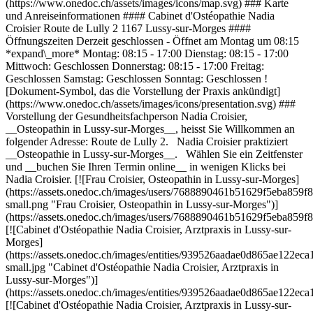
(https://www.onedoc.ch/assets/images/icons/map.svg) ### Karte
und Anreiseinformationen #### Cabinet d'Ostéopathie Nadia
Croisier Route de Lully 2 1167 Lussy-sur-Morges ####
Öffnungszeiten Derzeit geschlossen - Öffnet am Montag um 08:15
*expand\_more* Montag: 08:15 - 17:00 Dienstag: 08:15 - 17:00
Mittwoch: Geschlossen Donnerstag: 08:15 - 17:00 Freitag:
Geschlossen Samstag: Geschlossen Sonntag: Geschlossen !
[Dokument-Symbol, das die Vorstellung der Praxis ankündigt]
(https://www.onedoc.ch/assets/images/icons/presentation.svg) ###
Vorstellung der Gesundheitsfachperson Nadia Croisier,
__Osteopathin in Lussy-sur-Morges__, heisst Sie Willkommen an
folgender Adresse: Route de Lully 2. Nadia Croisier praktiziert
__Osteopathie in Lussy-sur-Morges__. Wählen Sie ein Zeitfenster
und __buchen Sie Ihren Termin online__ in wenigen Klicks bei
Nadia Croisier. [![Frau Croisier, Osteopathin in Lussy-sur-Morges]
(https://assets.onedoc.ch/images/users/7688890461b51629f5eba85
small.png "Frau Croisier, Osteopathin in Lussy-sur-Morges")]
(https://assets.onedoc.ch/images/users/7688890461b51629f5eba85
[![Cabinet d'Ostéopathie Nadia Croisier, Arztpraxis in Lussy-sur-
Morges]
(https://assets.onedoc.ch/images/entities/939526aadae0d865ae122
small.jpg "Cabinet d'Ostéopathie Nadia Croisier, Arztpraxis in
Lussy-sur-Morges")]
(https://assets.onedoc.ch/images/entities/939526aadae0d865ae122
[![Cabinet d'Ostéopathie Nadia Croisier, Arztpraxis in Lussy-sur-