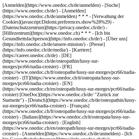
[Anmelden](https://www.onedoc.ch/de/anmelden) - [Suche]
(https://www.onedoc.ch/de/) - [Anmelden]
(https://www.onedoc.ch/de/anmelden) * * * - [Verwaltung der
Cookies](javascript:Didomi.preferences.show%28%29) -
[Datenschutzzentrum](https://privacy.onedoc.ch/de/) -
[Hilfezentrum](https://www.onedoc.ch) * * * - [Ich bin
Gesundheitsfachperson](https://info.onedoc.ch/de/) - [Über uns]
(https://info.onedoc.ch/de/unsere-mission/) - [Presse]
(https://info.onedoc.ch/de/media/) - [Karriere]
(https://career.onedoc.ch/de)
- [DE]
(https://www.onedoc.ch/de/osteopathin/lussy-sur-
morges/pcr66/nadia-croisier) - [FR]
(https://www.onedoc.ch/fr/osteopathe/lussy-sur-morges/pcr66/nadia-
croisier) - [IT](https://www.onedoc.ch/it/osteopata/lussy-sur-
morges/pcr66/nadia-croisier) - [EN]
(https://www.onedoc.ch/en/osteopath/lussy-sur-morges/pcr66/nadia-
croisier) [OneDoc](https://www.onedoc.ch/de/ "Zurück zur
Startseite") - [Deutsch](https://www.onedoc.ch/de/osteopathin/lussy-
sur-morges/pcr66/nadia-croisier) - [Français]
(https://www.onedoc.ch/fr/osteopathe/lussy-sur-morges/pcr66/nadia-
croisier) - [Italiano](https://www.onedoc.ch/it/osteopata/lussy-sur-
morges/pcr66/nadia-croisier) - [English]
(https://www.onedoc.ch/en/osteopath/lussy-sur-morges/pcr66/nadia-
croisier)
- [Anmelden](https://www.onedoc.ch/de/anmelden) - [Ich