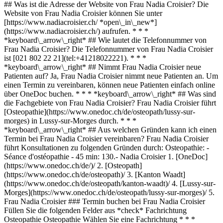
## Was ist die Adresse der Website von Frau Nadia Croisier? Die
Website von Frau Nadia Croisier können Sie unter
[https://www.nadiacroisier.ch/ *open\_in\_new*]
(https://www.nadiacroisier.ch/) aufrufen. * * *
*keyboard\_arrow\_right* ## Wie lautet die Telefonnummer von
Frau Nadia Croisier? Die Telefonnummer von Frau Nadia Croisier
ist [021 802 22 21](tel:+41218022221). * * *
*keyboard\_arrow\_right* ## Nimmt Frau Nadia Croisier neue
Patienten auf? Ja, Frau Nadia Croisier nimmt neue Patienten an. Um
einen Termin zu vereinbaren, können neue Patienten einfach online
über OneDoc buchen. * * * *keyboard\_arrow\_right* ## Was sind
die Fachgebiete von Frau Nadia Croisier? Frau Nadia Croisier führt
[Osteopathie](https://www.onedoc.ch/de/osteopath/lussy-sur-
morges) in Lussy-sur-Morges durch. * * *
*keyboard\_arrow\_right* ## Aus welchen Gründen kann ich einen
Termin bei Frau Nadia Croisier vereinbaren? Frau Nadia Croisier
führt Konsultationen zu folgenden Gründen durch: Osteopathie: -
Séance d'ostéopathie - 45 min: 130.- Nadia Croisier
1. [OneDoc](https://www.onedoc.ch/de/)/ 2. [Osteopath](https://www.onedoc.ch/de/osteopath)/ 3. [Kanton Waadt](https://www.onedoc.ch/de/osteopath/kanton-waadt)/ 4. [Lussy-sur-Morges](https://www.onedoc.ch/de/osteopath/lussy-sur-morges)/ 5. Frau Nadia Croisier ### Termin buchen bei Frau Nadia Croisier Füllen Sie die folgenden Felder aus *check* Fachrichtung Osteopathie Osteopathie Wählen Sie eine Fachrichtung * * * *check* Behandlungsgrund Séance d'ostéopathie - 45 min: 130.- Nadia Croisier Séance d'ostéopathie - 45 min: 130.- Nadia Croisier Wählen Sie Ihren Behandlungsgrund * * * 3 Wählen Sie einen Termin *chevron\_left* Do. 06 Aug. *chevron\_right* Mehr Termine anzeigen *error\_outline* Beim Laden der Verfügbarkeiten ist ein Fehler aufgetreten [Erneut versuchen](https://www.onedoc.ch) Zeitfenster Termin buchen ### Laden Sie die OneDoc-App herunter Buchen Sie online einen Termin bei einem Arzt, Zahnarzt oder Therapeuten in Ihrer Nähe in der Schweiz. Mit der OneDoc-App können Sie alle Ihre medizinischen Termine von Ihrem Handy aus verwalten, jederzeit und überall. ![QR-Code, der zum Apple App Store oder Google Play leitet, um die OneDoc Patienten-App zu laden](https://www.onedoc.ch/assets/images/download-app-qr.jpeg) Scannen Sie den QR-Code, um die App herunterzuladen [![Laden Sie unsere App im App Store herunter!](https://www.onedoc.ch/assets/images/app-store-badge-de.svg)](https://apps.apple.com/ch/app/onedoc/id1592376413?l=fr)[![Laden Sie unsere App im Google Play Store herunter!](https://www.onedoc.ch/assets/images/google-play-badge-de.png)](https://play.google.com/store/apps/details?id=ch.onedoc.patient&hl=fr-CH) *keyboard\_arrow\_right* ## Verwandte Fachgebiete [Osteopath in Lausanne](https://www.onedoc.ch/de/osteopath/lausanne)[Osteopath in Genf](https://www.onedoc.ch/de/osteopath/genf)[Osteopath in Vevey](https://www.onedoc.ch/de/osteopath/vevey)[Osteopath in Carouge](https://www.onedoc.ch/de/osteopath/carouge)[Osteopath in Yverdon-les-Bains](https://www.onedoc.ch/de/osteopath/yverdon-les-bains)[Osteopath in Bulle](https://www.onedoc.ch/de/osteopath/bulle)[Osteopath in Nyon](https://www.onedoc.ch/de/osteopath/nyon)[Osteopath in Préverenges](https://www.onedoc.ch/de/osteopath/preverenges)[Osteopath in Châtel-Saint-Denis](https://www.onedoc.ch/de/osteopath/chatel-saint-denis)[Osteopath in Pully](https://www.onedoc.ch/de/osteopath/pully)[Osteopath in Morges](https://www.onedoc.ch/de/osteopath/morges)[Osteopath in Renens](https://www.onedoc.ch/de/osteopath/renens)[Osteopath in Epalinges](https://www.onedoc.ch/de/osteopath/epalinges)[Osteopath in Collombey](https://www.onedoc.ch/de/osteopath/collombey)[Osteopath in Orbe](https://www.onedoc.ch/de/osteopath/orbe)[Osteopath in Lutry](https://www.onedoc.ch/de/osteopath/lutry)[Osteopath in Montreux](https://www.onedoc.ch/de/osteopath/montreux)[Osteopath in Froideville](https://www.onedoc.ch/de/osteopath/froideville)[Osteopath in La Tour-de-Peilz](https://www.onedoc.ch/de/osteopath/la-tour-de-peilz)[Osteopath in Estavayer-le-Lac](https://www.onedoc.ch/de/osteopath/estavayer-le-lac)[Osteopath in Onex](https://www.onedoc.ch/de/osteopath/onex) *keyboard\_arrow\_right* ## Beliebte Suchbegriffe [Physiotherapeut in Genf](https://www.onedoc.ch/de/physiotherapeut/genf)[Psychologe in Genf](https://www.onedoc.ch/de/psychologe/genf)[Physiotherapeut in Lausanne](https://www.onedoc.ch/de/physiotherapeut/lausanne)[Hausarzt (Allgemeinmedizin) in Genf](https://www.onedoc.ch/de/hausarzt-allgemeinmedizin/genf)[Manuelle Lymphdrainage Therapeut in Genf](https://www.onedoc.ch/de/manuelle-lymphdrainage-therapeut/genf)[Masseur (klassische Massage) in Genf](https://www.onedoc.ch/de/masseur-klassische-massage/genf)[Facharzt für Allgemeine Innere Medizin in Genf](https://www.onedoc.ch/de/facharzt-fur-allgemeine-innere-medizin/genf)[Reflexologietherapeut in Genf](https://www.onedoc.ch/de/reflexologietherapeut/genf)[Zahnarzt in Genf](https://www.onedoc.ch/de/zahnarzt/genf)[Psychologe in Lausanne](https://www.onedoc.ch/de/psychologe/lausanne)[Akupunkteur in Genf](https://www.onedoc.ch/de/akupunkteur/genf)[Masseur (klassische Massage) in Lausanne](https://www.onedoc.ch/de/masseur-klassische-massage/lausanne)[Osteopath in Lausanne](https://www.onedoc.ch/de/osteopath/lausanne)[Hausarzt (Allgemeinmedizin) in Lausanne](https://www.onedoc.ch/de/hausarzt-allgemeinmedizin/lausanne)[Spezialist für Traditionelle Chinesische Medizin (TCM) in Genf](https://www.onedoc.ch/de/spezialist-fur-traditionelle-chinesische-medizin-tcm/genf)[Sportphysiotherapeut in Genf](https://www.onedoc.ch/de/sportphysiotherapeut/genf)[Psychotherapeut in Genf](https://www.onedoc.ch/de/psychotherapeut/genf)[Masseur (therapeutische Massage) in Genf](https://www.onedoc.ch/de/masseur-therapeutische-massage/genf)[Gynäkologe (Frauenarzt und Geburtshelfer) in Genf](https://www.onedoc.ch/de/gynakologe-frauenarzt-und-geburtshelfer/genf)[Osteopath in Genf](https://www.onedoc.ch/de/osteopath/genf)[WAM Ernährungstherapeut in Genf](https://www.onedoc.ch/de/wam-ernahrungstherapeut/genf) *keyboard\_arrow\_right* ## Finden Sie einen Arzt oder Therapeuten [Ärzte- und Therapeutenverzeichnis](https://www.onedoc.ch/de/verzeichnis) [A](https://www.onedoc.ch/de/verzeichnis/A) [B](https://www.onedoc.ch/de/verzeichnis/B) [C](https://www.onedoc.ch/de/verzeichnis/C) [D](https://www.onedoc.ch/de/verzeichnis/D) [E](https://www.onedoc.ch/de/verzeichnis/E) [F](https://www.onedoc.ch/de/verzeichnis/F) [G](https://www.onedoc.ch/de/verzeichnis/G) [H](https://www.onedoc.ch/de/verzeichnis/H) [I](https://www.onedoc.ch/de/verzeichnis/I) [J](https://www.onedoc.ch/de/verzeichnis/J) [K](https://www.onedoc.ch/de/verzeichnis/K) [L](https://www.onedoc.ch/de/verzeichnis/L) [M](https://www.onedoc.ch/de/verzeichnis/M) [N](https://www.onedoc.ch/de/verzeichnis/N) [O](https://www.onedoc.ch/de/verzeichnis/O) [P](https://www.onedoc.ch/de/verzeichnis/P) [Q](https://www.onedoc.ch/de/verzeichnis/Q) [R](https://www.onedoc.ch/de/verzeichnis/R) [S](https://www.onedoc.ch/de/verzeichnis/S) [T](https://www.onedoc.ch/de/verzeichnis/T) [U](https://www.onedoc.ch/de/verzeichnis/U) [V](https://www.onedoc.ch/de/verzeichnis/V) [W](https://www.onedoc.ch/de/verzeichnis/W) [X](https://www.onedoc.ch/de/verzeichnis/X) [Y](https://www.onedoc.ch/de/verzeichnis/Y) [Z](https://www.onedoc.ch/de/verzeichnis/Z) ## OneDoc [Ich bin Gesundheitsfachperson](https://info.onedoc.ch/de/) [Über uns](https://info.onedoc.ch/de/unsere-mission/) [Presse](https://info.onedoc.ch/de/media/) [Karriere](https://career.onedoc.ch/de) [Datenschutzzentrum](https://privacy.onedoc.ch/de/) [Verwaltung der Cookies](javascript:Didomi.preferences.show%28%29) [Hilfezentrum](https://help.onedoc.ch/de/) ## Sprachen [Deutsch](https://www.onedoc.ch/de/osteopathin/lussy-sur-morges/pcr66/nadia-croisier) [Français](https://www.onedoc.ch/fr/osteopathe/lussy-sur-morges/pcr66/nadia-croisier) [Italiano](https://www.onedoc.ch/it/osteopata/lussy-sur-morges/pcr66/nadia-croisier) [English](https://www.onedoc.ch/en/osteopath/lussy-sur-morges/pcr66/nadia-croisier) ## Verwandte Fachgebiete [Osteopathie in Lausanne](https://www.onedoc.ch/de/osteopath/lausanne) [Osteopathie in Genf](https://www.onedoc.ch/de/osteopath/genf) [Osteopathie in Vevey](https://www.onedoc.ch/de/osteopath/vevey) [Osteopathie in Carouge](https://www.onedoc.ch/de/osteopath/carouge) [Osteopathie in Yverdon-les-Bains](https://www.onedoc.ch/de/osteopath/yverdon-les-bains) [Osteopathie in Bulle](https://www.onedoc.ch/de/osteopath/bulle) [Osteopathie in Nyon](https://www.onedoc.ch/de/osteopath/nyon) [Osteopathie in Préverenges](https://www.onedoc.ch/de/osteopath/preverenges) [Osteopathie in Châtel-Saint-Denis](https://www.onedoc.ch/de/osteopath/chatel-saint-denis) [Osteopathie in Pully](https://www.onedoc.ch/de/osteopath/pully) [Osteopathie in Morges](https://www.onedoc.ch/de/osteopath/morges) [Osteopathie in Renens](https://www.onedoc.ch/de/osteopath/renens) [Osteopathie in Epalinges](https://www.onedoc.ch/de/osteopath/epalinges) [Osteopathie in Collombey](https://www.onedoc.ch/de/osteopath/collombey) [Osteopathie in Orbe](https://www.onedoc.ch/de/osteopath/orbe) [Osteopathie in Lutry](https://www.onedoc.ch/de/osteopath/lutry) [Osteopathie in Montreux](https://www.onedoc.ch/de/osteopath/montreux) [Osteopathie in Froideville](https://www.onedoc.ch/de/osteopath/froideville) [Osteopathie in La Tour-de-Peilz](https://www.onedoc.ch/de/osteopath/la-tour-de-peilz) [Osteopathie in Estavayer-le-Lac](https://www.onedoc.ch/de/osteopath/estavayer-le-lac) [Osteopathie in Onex](https://www.onedoc.ch/de/osteopath/onex) ## Beliebte Suchbegriffe [Physiotherapie in Genf](https://www.onedoc.ch/de/physiotherapeut/genf) [Psychologe in Genf](https://www.onedoc.ch/de/psychologe/genf) [Physiotherapie in Lausanne](https://www.onedoc.ch/de/physiotherapeut/lausanne) [Hausarzt (Allgemeinmedizin) in Genf](https://www.onedoc.ch/de/hausarzt-allgemeinmedizin/genf) [Manuelle Lymphdrainage in Genf](https://www.onedoc.ch/de/manuelle-lymphdrainage-therapeut/genf) [Masseur (klassische Massage) in Genf](https://www.onedoc.ch/de/masseur-klassische-massage/genf) [Facharzt für Allgemeine Innere Medizin in Genf](https://www.onedoc.ch/de/facharzt-fur-allgemeine-innere-medizin/genf) [Reflexologietherapeut in Genf](https://www.onedoc.ch/de/reflexologietherapeut/genf) [Zahnarzt in Genf](https://www.onedoc.ch/de/zahnarzt/genf) [Psychologe in Lausanne](https://www.onedoc.ch/de/psychologe/lausanne) [Akupunktur in Genf](https://www.onedoc.ch/de/akupunkteur/genf) [Masseur (klassische Massage) in Lausanne](https://www.onedoc.ch/de/masseur-klassische-massage/lausanne) [Osteopathie in Lausanne](https://www.onedoc.ch/de/osteopath/lausanne) [Hausarzt (Allgemeinmedizin) in Lausanne](https://www.onedoc.ch/de/hausarzt-allgemeinmedizin/lausanne) [Traditionelle Chinesische Medizin (TCM) in Genf](https://www.onedoc.ch/de/speziali