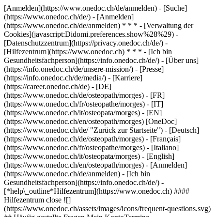
[Anmelden](https://www.onedoc.ch/de/anmelden) - [Suche]
(https://www.onedoc.ch/de/) - [Anmelden]
(https://www.onedoc.ch/de/anmelden) * * * - [Verwaltung der
Cookies](javascript:Didomi.preferences.show%28%29) -
[Datenschutzzentrum](https://privacy.onedoc.ch/de/) -
[Hilfezentrum](https://www.onedoc.ch) * * * - [Ich bin
Gesundheitsfachperson](https://info.onedoc.ch/de/) - [Über uns]
(https://info.onedoc.ch/de/unsere-mission/) - [Presse]
(https://info.onedoc.ch/de/media/) - [Karriere]
(https://career.onedoc.ch/de)
- [DE]
(https://www.onedoc.ch/de/osteopath/morges) - [FR]
(https://www.onedoc.ch/fr/osteopathe/morges) - [IT]
(https://www.onedoc.ch/it/osteopata/morges) - [EN]
(https://www.onedoc.ch/en/osteopath/morges) [OneDoc]
(https://www.onedoc.ch/de/ "Zurück zur Startseite") - [Deutsch]
(https://www.onedoc.ch/de/osteopath/morges) - [Français]
(https://www.onedoc.ch/fr/osteopathe/morges) - [Italiano]
(https://www.onedoc.ch/it/osteopata/morges) - [English]
(https://www.onedoc.ch/en/osteopath/morges)
- [Anmelden]
(https://www.onedoc.ch/de/anmelden) - [Ich bin
Gesundheitsfachperson](https://info.onedoc.ch/de/)
-
[*help\_outline*Hilfezentrum](https://www.onedoc.ch) ####
Hilfezentrum close ![]
(https://www.onedoc.ch/assets/images/icons/frequent-questions.svg)