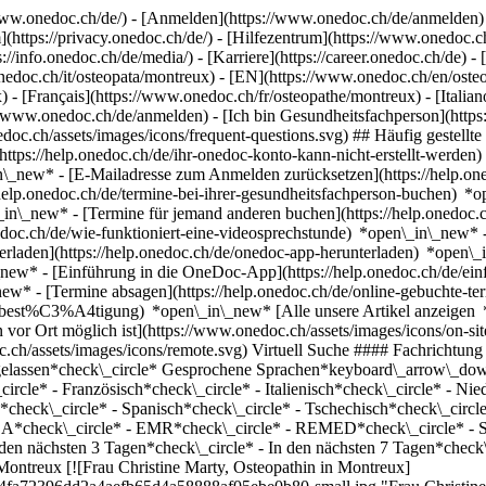
ww.onedoc.ch/de/) - [Anmelden](https://www.onedoc.ch/de/anmelden) 
ttps://privacy.onedoc.ch/de/) - [Hilfezentrum](https://www.onedoc.ch) 
s://info.onedoc.ch/de/media/) - [Karriere](https://career.onedoc.ch/de)
- 
onedoc.ch/it/osteopata/montreux) - [EN](https://www.onedoc.ch/en/os
) - [Français](https://www.onedoc.ch/fr/osteopathe/montreux) - [Italian
/www.onedoc.ch/de/anmelden) - [Ich bin Gesundheitsfachperson](https:
nedoc.ch/assets/images/icons/frequent-questions.svg) ## Häufig gest
ttps://help.onedoc.ch/de/ihr-onedoc-konto-kann-nicht-erstellt-werden
n\_new* - [E-Mailadresse zum Anmelden zurücksetzen](https://help
help.onedoc.ch/de/termine-bei-ihrer-gesundheitsfachperson-buchen) *
n\_in\_new* - [Termine für jemand anderen buchen](https://help.one
nedoc.ch/de/wie-funktioniert-eine-videosprechstunde) *open\_in\_new* 
rladen](https://help.onedoc.ch/de/onedoc-app-herunterladen) *open\_
in\_new* - [Einführung in die OneDoc-App](https://help.onedoc.ch/d