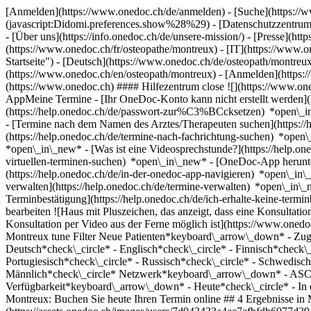
[Anmelden](https://www.onedoc.ch/de/anmelden) - [Suche](https://w
(javascript:Didomi.preferences.show%28%29) - [Datenschutzzentrum](h
- [Über uns](https://info.onedoc.ch/de/unsere-mission/) - [Presse](http
(https://www.onedoc.ch/fr/osteopathe/montreux) - [IT](https://www.
Startseite") - [Deutsch](https://www.onedoc.ch/de/osteopath/montreux
(https://www.onedoc.ch/en/osteopath/montreux)
- [Anmelden](https:/
(https://www.onedoc.ch) #### Hilfezentrum close ![](https://www.o
AppMeine Termine - [Ihr OneDoc-Konto kann nicht erstellt werden](h
(https://help.onedoc.ch/de/passwort-zur%C3%BCcksetzen) *open\_i
- [Termine nach dem Namen des Arztes/Therapeuten suchen](https://
(https://help.onedoc.ch/de/termine-nach-fachrichtung-suchen) *ope
*open\_in\_new*
- [Was ist eine Videosprechstunde?](https://help.o
virtuellen-terminen-suchen) *open\_in\_new*
- [OneDoc-App herunte
(https://help.onedoc.ch/de/in-der-onedoc-app-navigieren) *open\_