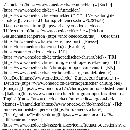
[Anmelden](https://www.onedoc.ch/de/anmelden) - [Suche]
(https://www.onedoc.ch/de/) - [Anmelden]
(https://www.onedoc.ch/de/anmelden) * * * - [Verwaltung der
Cookies](javascript:Didomi.preferences.show%28%29) -
[Datenschutzzentrum](https://privacy.onedoc.ch/de/) -
[Hilfezentrum](https://www.onedoc.ch) * * * - [Ich bin
Gesundheitsfachperson](https://info.onedoc.ch/de/) - [Über uns]
(https://info.onedoc.ch/de/unsere-mission/) - [Presse]
(https://info.onedoc.ch/de/media/) - [Karriere]
(https://career.onedoc.ch/de)
- [DE]
(https://www.onedoc.ch/de/orthopadischer-chirurg/biel) - [FR]
(https://www.onedoc.ch/fr/chirurgien-orthopediste/bienne) - [IT]
(https://www.onedoc.ch/it/chirurgo-ortopedico/bienna) - [EN]
(https://www.onedoc.ch/en/orthopedic-surgeon/biel-bienne)
[OneDoc](https://www.onedoc.ch/de/ "Zurück zur Startseite") -
[Deutsch](https://www.onedoc.ch/de/orthopadischer-chirurg/biel) -
[Français](https://www.onedoc.ch/fr/chirurgien-orthopediste/bienne)
- [Italiano](https://www.onedoc.ch/it/chirurgo-ortopedico/bienna) -
[English](https://www.onedoc.ch/en/orthopedic-surgeon/biel-
bienne)
- [Anmelden](https://www.onedoc.ch/de/anmelden) - [Ich
bin Gesundheitsfachperson](https://info.onedoc.ch/de/)
-
[*help\_outline*Hilfezentrum](https://www.onedoc.ch) ####
Hilfezentrum close ![]
(https://www.onedoc.ch/assets/images/icons/frequent-questions.svg)