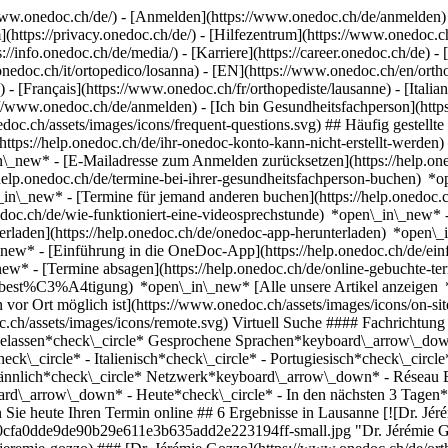
ww.onedoc.ch/de/) - [Anmelden](https://www.onedoc.ch/de/anmelden) 
ttps://privacy.onedoc.ch/de/) - [Hilfezentrum](https://www.onedoc.ch) 
s://info.onedoc.ch/de/media/) - [Karriere](https://career.onedoc.ch/de)
- 
.onedoc.ch/it/ortopedico/losanna) - [EN](https://www.onedoc.ch/en/or
 - [Français](https://www.onedoc.ch/fr/orthopediste/lausanne) - [Italia
//www.onedoc.ch/de/anmelden) - [Ich bin Gesundheitsfachperson](https
nedoc.ch/assets/images/icons/frequent-questions.svg) ## Häufig gest
ttps://help.onedoc.ch/de/ihr-onedoc-konto-kann-nicht-erstellt-werden
n\_new* - [E-Mailadresse zum Anmelden zurücksetzen](https://help
help.onedoc.ch/de/termine-bei-ihrer-gesundheitsfachperson-buchen) *
n\_in\_new* - [Termine für jemand anderen buchen](https://help.one
nedoc.ch/de/wie-funktioniert-eine-videosprechstunde) *open\_in\_new* 
rladen](https://help.onedoc.ch/de/onedoc-app-herunterladen) *open\_
in\_new* - [Einführung in die OneDoc-App](https://help.onedoc.ch/d