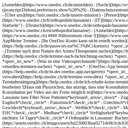
[Anmelden](https://www.onedoc.ch/de/anmelden) - [Suche](https://w
(javascript:Didomi.preferences.show%28%29) - [Datenschutzzentrum](h
- [Über uns](https://info.onedoc.ch/de/unsere-mission/) - [Presse](http
(https://www.onedoc.ch/fr/orthopediste/lausanne) - [IT](https://www
Startseite") - [Deutsch](https://www.onedoc.ch/de/orthopade/lausanne)
(https://www.onedoc.ch/en/orthopedist/lausanne)
- [Anmelden](https:
(https://www.onedoc.ch) #### Hilfezentrum close ![](https://www.o
AppMeine Termine - [Ihr OneDoc-Konto kann nicht erstellt werden](h
(https://help.onedoc.ch/de/passwort-zur%C3%BCcksetzen) *open\_i
- [Termine nach dem Namen des Arztes/Therapeuten suchen](https://
(https://help.onedoc.ch/de/termine-nach-fachrichtung-suchen) *ope
*open\_in\_new*
- [Was ist eine Videosprechstunde?](https://help.o
virtuellen-terminen-suchen) *open\_in\_new*
- [OneDoc-App herunte
(https://help.onedoc.ch/de/in-der-onedoc-app-navigieren) *open\_