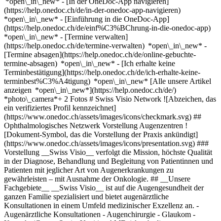
*open\_in\_new* - [In der OneDoc-App navigieren]
(https://help.onedoc.ch/de/in-der-onedoc-app-navigieren)
*open\_in\_new* - [Einführung in die OneDoc-App]
(https://help.onedoc.ch/de/einf%C3%BChrung-in-die-onedoc-app)
*open\_in\_new*
- [Termine verwalten](https://help.onedoc.ch/de/termine-verwalten) *open\_in\_new* - [Termine absagen](https://help.onedoc.ch/de/online-gebuchte-termine-absagen) *open\_in\_new* - [Ich erhalte keine Terminbestätigung](https://help.onedoc.ch/de/ich-erhalte-keine-terminbest%C3%A4tigung) *open\_in\_new* [Alle unsere Artikel anzeigen *open\_in\_new*](https://help.onedoc.ch/de/) *photo\_camera*+ 2 Fotos # Swiss Visio Network ![Abzeichen, das ein verifiziertes Profil kennzeichnet](https://www.onedoc.ch/assets/images/icons/checkmark.svg) ## Ophthalmologisches Netzwerk Vorstellung Augen­zentren ![Dokument-Symbol, das die Vorstellung der Praxis ankündigt](https://www.onedoc.ch/assets/images/icons/presentation.svg) ### Vorstellung __Swiss Visio__ verfolgt die Mission, höchste Qualität in der Diagnose, Behandlung und Begleitung von Patientinnen und Patienten mit jeglicher Art von Augenerkrankungen zu gewährleisten – mit Ausnahme der Onkologie. ## __Unsere Fachgebiete__ __Swiss Visio__ ist auf die Augengesundheit der ganzen Familie spezialisiert und bietet augenärztliche Konsultationen in einem Umfeld medizinischer Exzellenz an. - Augenärztliche Konsultationen - Augenchirurgie - Glaukom - Katarakt (Grauer Star) - Uveitis - AMD (altersbedingte Makuladegeneration) - Hornhauterkrankungen - Refraktive Chirurgie zur Korrektur von Sehfehlern: - Myopie (Kurzsichtigkeit) - Presbyopie (Alterssichtigkeit) - Astigmatismus - Hyperopie (Weitsichtigkeit) - Augenärztlicher Notfalldienst: Konsultationen mit oder ohne Termin (bei Swiss Visio Montchoisi) [*arrow\_drop\_down*Mehr anzeigen](https://www.onedoc.ch) [![Swiss Visio Network, Ophthalmologisches Netzwerk in der Schweiz](https://assets.onedoc.ch/images/groups/86ac79bf288c7b4f9ac2fc761f7c77d02d5d9bbb582f6b1d7a65cc8cfebb5354-small.png "Swiss Visio Network, Ophthalmologisches Netzwerk in der Schweiz")](https://assets.onedoc.ch/images/groups/86ac79bf288c7b4f9ac2fc761f7c77d02d5d9bbb582f6b1d7a65cc8cfebb5354.png)[![Swiss Visio Network, Ophthalmologisches Netzwerk in der Schweiz](https://assets.onedoc.ch/images/groups/28eabdd87eec5a5beebef33d9fdd2fcf098ea6e2401330610691b952b5836a5e-small.png "Swiss Visio Network, Ophthalmologisches Netzwerk in der Schweiz")](https://assets.onedoc.ch/images/groups/28eabdd87eec5a5beebef33d9fdd2fcf098ea6e2401330610691b952b5836a5e.png)[![Swiss Visio Network, Ophthalmologisches Netzwerk in der Schweiz](https://assets.onedoc.ch/images/groups/8e83207f76fda6aa4a42561caf6293eee4b422e4f1fb67ee30902916bbff9940-small.png "Swiss Visio Network, Ophthalmologisches Netzwerk in der Schweiz")](https://assets.onedoc.ch/images/groups/8e83207f76fda6aa4a42561caf6293eee4b422e4f1fb67ee30902916bbff9940.png) #### Website [Zur Website *open\_in\_new*](https://www.swissmedical.net/de/swiss-visio) ![Gebäude-Icon zeigt alle Arbeitsorte, an denen die Gesundheitsfachperson tätig ist](https://www.onedoc.ch/assets/images/icons/locations.svg) ### Unsere Augen­zentren Bern [![Swiss Visio Saint-Imier, Medizinisches Zentrum in Saint-Imier](https://assets.onedoc.ch/images/entities/a2f445d61f817b55c6db6c7faccdbae9bd1c529fe37dc98d5ffad3797627566d-small.jpg "Swiss Visio Saint-Imier, Medizinisches Zentrum in Saint-Imier") \ __Swiss Visio Saint-Imier__ \ Rue Dr-Schwab 8 2610 Saint-Imier](https://www.onedoc.ch/de/medizinisches-zentrum/saint-imier/ebegj/swiss-visio-saint-imier) [![Swiss Visio Siloah, Medizinisches Zentrum in Gümligen](https://assets.onedoc.ch/images/entities/4220f6f60783246ff37853aa138122c0da7ba26cf0ae18f6e290c49b3f471fef-small.png "Swiss Visio Siloah, Medizinisches Zentrum in Gümligen") \ __Swiss Visio Siloah__ \ Worbstrasse 316 3073 Gümligen](https://www.onedoc.ch/de/medizinisches-zentrum/gumligen/ebd7g/swiss-visio-siloah) Freiburg [![Swiss Visio Fribourg, Medizinisches Zentrum in Freiburg](https://assets.onedoc.ch/images/entities/fa5e92cdc726166923b7ce9c8c1b0605ef268addc11e0d0bdea06a24d18703e3-small.jpg "Swiss Visio Fribourg, Medizinisches Zentrum in Freiburg") \ __Swiss Visio Fribourg__ \ Rue de Lausanne 87 1700 Freiburg](https://www.onedoc.ch/de/medizinisches-zentrum/freiburg/e1z2/swiss-visio-fribourg) Genf [![Swiss Visio Eaux-Vives, Medizinisches Zentrum in Genf](https://assets.onedoc.ch/images/entities/116fefb46e04fb38bd824c86c0d5ed39a4f20f9c922aba97ed42c674204f25af-small.jpg "Swiss Visio Eaux-Vives, Medizinisches Zentrum in Genf") \ __Swiss Visio Eaux-Vives__ \ Rue du Nant 4 1207 Genf](https://www.onedoc.ch/de/medizinisches-zentrum/genf/e1lt/swiss-visio-eaux-vives) Jura [![Swiss Visio Moutier, Medizinisches Zentrum in Moutier](https://assets.onedoc.ch/images/entities/4ec36a33c3b3cd6e6f2d5ad90be4504b804d7bd75aa94ebceba5087b729c79bf-small.jpg "Swiss Visio Moutier, Medizinisches Zentrum in Moutier") \ __Swiss Visio Moutier__ \ Rue de l'Écluse 3 2740 Moutier](https://www.onedoc.ch/de/medizinisches-zentrum/moutier/ebd3m/swiss-visio-moutier) Neuenburg [![Swiss Visio La Providence, Medizinisches Zentrum in Neuenburg](https://assets.onedoc.ch/images/entities/2219a0351ed1b89f4295b1eb29d82c894bf178c5514158eff8a1fd5824ad14d7-small.png "Swiss Visio La Providence, Medizinisches Zentrum in Neuenburg") \ __Swiss Visio La Providence__ \ Faubourg de l'Hôpital 81 2000 Neuenburg](https://www.onedoc.ch/de/medizinisches-zentrum/neuenburg/e08o/swiss-visio-la-providence) Tessin [![Swiss Visio Bellinzona, Medizinisches Zentrum in Bellinzona](https://assets.onedoc.ch/images/entities/07fe318bc608fdf2188027b17c4b9c1d27dd8467c72800e5133da5d0e0cf0c7c-small.jpg "Swiss Visio Bellinzona, Medizinisches Zentrum in Bellinzona") \ __Swiss Visio Bellinzona__ \ Via Carlo Salvioni 2a 6500 Bellinzona](https://www.onedoc.ch/de/medizinisches-zentrum/bellinzona/ebdmr/swiss-visio-bellinzona) [![Swiss Visio Chiasso, Medizinisches Zentrum in Chiasso](https://assets.onedoc.ch/images/entities/73ab1958533a18af6ec453de03955fc9c7883082183d3dee0c63ea3e83e4319d-small.jpg "Swiss Visio Chiasso, Medizinisches Zentrum in Chiasso") \ __Swiss Visio Chiasso__ \ c/o Centromedico Chiasso, Corso San Gottardo 6 6830 Chiasso](https://www.onedoc.ch/de/medizinisches-zentrum/chiasso/ebefh/swiss-visio-chiasso) [![Swiss Visio Lugano Stazione, Medizinisches Zentrum in Lugano](https://assets.onedoc.ch/images/entities/ecba59d9cd10e89089e0810cea6dbba4e7c133abdb1598370b45124d6bb01d0b-small.jpg "Swiss Visio Lugano Stazione, Medizinisches Zentrum in Lugano") \ __Swiss Visio Lugano Stazione__ \ c/o Centromedico Lugano, Piazzale Stazione 3 6900 Lugano](https://www.onedoc.ch/de/medizinisches-zentrum/lugano/ebefg/swiss-visio-lugano-stazione) Waadt [![Swiss Visio Beau-Rivage, Medizinisches Zentrum in Lausanne](https://assets.onedoc.ch/images/entities/948d6fb7ae66c445c810dfac35a0072d7b98fd5bbed4a37d034e7a860e85e551-small.jpg "Swiss Visio Beau-Rivage, Medizinisches Zentrum in Lausanne") \ __Swiss Visio Beau-Rivage__ \ Chemin de Beau-Rivage 18 1006 Lausanne](https://www.onedoc.ch/de/medizinisches-zentrum/lausanne/e1fl/swiss-visio-beau-rivage) [![Swiss Visio Chavannes, Medizinisches Zentrum in Chavannes-près-Renens](https://assets.onedoc.ch/images/entities/2fd543014e89c40e420894e915ce70a939678469ef459c76d8ebe3c3e85ccf5a-small.jpg "Swiss Visio Chavannes, Medizinisches Zentrum in Chavannes-près-Renens") \ __Swiss Visio Chavannes__ \ Route de la Maladière 16 1022 Chavannes-près-Renens](https://www.onedoc.ch/de/medizinisches-zentrum/chavannes-pres-renens/e1gt/swiss-visio-chavannes) [![Swiss Visio Genolier, Medizinisches Zentrum in Genolier](https://assets.onedoc.ch/images/entities/0b9f5af30fe6ab9f91b53ec4b56b2d8bfb3eb95cb61ae90b93a1ac6013a70572-small.jpg "Swiss Visio Genolier, Medizinisches Zentrum in Genolier") \ __Swiss Visio Genolier__ \ Route du Muids 5 1272 Genolier](https://www.onedoc.ch/de/medizinisches-zentrum/genolier/e08n/swiss-visio-genolier) [![Swiss Visio La Tour-de-Peilz, Medizinisches Zentrum in La Tour-de-Peilz](https://assets.onedoc.ch/images/entities/d86c83083ba5ad59e2077dee48dee26d2efe766c7234e5aa1e39386bc7cbf839-small.png "Swiss Visio La Tour-de-Peilz, Medizinisches Zentrum in La Tour-de-Peilz") \ __Swiss Visio La Tour-de-Peilz__ \ Avenue Gustave Courbet 6 1814 La Tour-de-Peilz](https://www.onedoc.ch/de/medizinisches-zentrum/la-tour-de-peilz/e08q/swiss-visio-la-tour-de-peilz) [![Swiss Visio Lausanne-Gare, Medizinisches Zentrum in Lausanne](https://assets.onedoc.ch/images/entities/53941f4b5fef7e89852268150ecaada865699b45e95f3bbaf9385511a80eeaf2-small.jpg "Swiss Visio Lausanne-Gare, Medizinisches Zentrum in Lausanne") \ __Swiss Visio Lausanne-Gare__ \ Avenue de la Gare 6 1003 Lausanne](https://www.onedoc.ch/de/medizinisches-zentrum/lausanne/ebd3n/swiss-visio-lausanne-gare) [![Swiss Visio Lutry, Medizinisches Zentrum in Lutry](https://assets.onedoc.ch/images/entities/bff60cc0f2e19b5db12b78cedb2ffd1e006d667ee575cd2858ca06b492a0a505-small.jpg "Swiss Visio Lutry, Medizinisches Zentrum in Lutry") \ __Swiss Visio Lutry__ \ Ruelle des Halles 1 1095 Lutry](https://www.onedoc.ch/de/medizinisches-zentrum/lutry/e08p/swiss-visio-lutry) [![Swiss Visio Montchoisi, Medizinisches Zentrum in Lausanne](https://assets.onedoc.ch/images/entities/c21ad2dde34f3ed0d96c94492992ee59e21416b0879207f54d14984d10649912-small.jpg "Swiss Visio Montchoisi, Medizinisches Zentrum in Lausanne") \ __Swiss Visio Montchoisi__ \ Avenue du Servan 38 1006 Lausanne](https://www.onedoc.ch/de/medizinisches-zentrum/lausanne/eqp0/swiss-visio-montchoisi) [![Swiss Visio Palézieux, Medizinisches Zentrum in Oron](https://assets.onedoc.ch/images/entities/cc64f0554965c6ee9cee26f5e735e3e8514bfa628e2d95cf2b033b45c7f53d0c-small.jpg "Swiss Visio Palézieux, Medizinisches Zentrum in Oron") \ __Swiss Visio Palézieux__ \ Grand-Rue 3b 1607 Oron](https://www.onedoc.ch/de/medizinisches-zentrum/oron/e938/swiss-visio-palezieux) Wallis [![Swiss Visio Martigny, Medizinisches Zentrum in Martigny](https://assets.onedoc.ch/images/entities/bd565c58a930f6c558949828e67b80