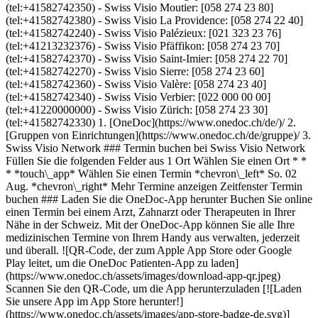
1. [OneDoc](https://www.onedoc.ch/de/)/ 2. [Gruppen von Einrichtungen](https://www.onedoc.ch/de/gruppe)/ 3. Swiss Visio Network ### Termin buchen bei Swiss Visio Network Füllen Sie die folgenden Felder aus 1 Ort Wählen Sie einen Ort * * * *touch\_app* Wählen Sie einen Termin *chevron\_left* So. 02 Aug. *chevron\_right* Mehr Termine anzeigen Zeitfenster Termin buchen ### Laden Sie die OneDoc-App herunter Buchen Sie online einen Termin bei einem Arzt, Zahnarzt oder Therapeuten in Ihrer Nähe in der Schweiz. Mit der OneDoc-App können Sie alle Ihre medizinischen Termine von Ihrem Handy aus verwalten, jederzeit und überall. ![QR-Code, der zum Apple App Store oder Google Play leitet, um die OneDoc Patienten-App zu laden](https://www.onedoc.ch/assets/images/download-app-qr.jpeg) Scannen Sie den QR-Code, um die App herunterzuladen [![Laden Sie unsere App im App Store herunter!](https://www.onedoc.ch/assets/images/app-store-badge-de.svg)](https://apps.apple.com/ch/app/onedoc/id1592376413?l=fr)[![Laden Sie unsere App im Google Play Store herunter!](https://www.onedoc.ch/assets/images/google-play-badge-de.png)](https://play.google.com/store/apps/details?id=ch.onedoc.patient&hl=fr-CH) *keyboard\_arrow\_right* ## Eine Gesundheitsfachperson finden [Facharzt für Allgemeine Innere Medizin](https://www.onedoc.ch/de/facharzt-fur-allgemeine-innere-medizin)[Hausarzt (Allgemeinmedizin)](https://www.onedoc.ch/de/hausarzt-allgemeinmedizin)[Gynäkologe (Frauenarzt und Geburtshelfer)](https://www.onedoc.ch/de/gynakologe-frauenarzt-und-geburtshelfer)[Physiotherapeut](https://www.onedoc.ch/de/physiotherapeut)[Augenarzt](https://www.onedoc.ch/de/augenarzt)[Masseur (klassische Massage)](https://www.onedoc.ch/de/masseur-klassische-massage)[Impfzentrum](https://www.onedoc.ch/de/impfzentrum)[Gesundheitsdienstleistungen der Apotheke](https://www.onedoc.ch/de/gesundheitsdienstleistungen-der-apotheke)[Hautarzt (Dermatologe)](https://www.onedoc.ch/de/hautarzt-dermatologe)[Osteopath](https://www.onedoc.ch/de/osteopath)[Spezialist für ästhetische Medizin](https://www.onedoc.ch/de/spezialist-fur-asthetische-medizin)[Reflexologietherapeut](https://www.onedoc.ch/de/reflexologietherapeut)[Manuelle Lymphdrainage Therapeut](https://www.onedoc.ch/de/manuelle-lymphdrainage-therapeut)[Zahnarzt](https://www.onedoc.ch/de/zahnarzt)[Kinderarzt](https://www.onedoc.ch/de/kinderarzt)[Medizinischer Masseur (Massage)](https://www.onedoc.ch/de/medizinischer-masseur-massage)[Kosmetiker](https://www.onedoc.ch/de/kosmetiker)[Augenoptiker](https://www.onedoc.ch/de/augenoptiker)[Dentalhygieniker](https://www.onedoc.ch/de/dentalhygieniker)[WAM/TEN Naturheilpraktiker](https://www.onedoc.ch/de/wam-ten-naturheilpraktiker)[Akupunkteur](https://www.onedoc.ch/de/akupunkteur)[Alle Fachrichtungen](https://www.onedoc.ch/de/fachgebiet) *keyboard\_arrow\_right* ## Eine Expertise finden [Vorsorgeuntersuchung | Check up](https://www.onedoc.ch/de/vorsorgeuntersuchung-check-up)[Augencheck | Untersuchung der Sehkraft | Visustest](https://www.onedoc.ch/de/augencheck-untersuchung-der-sehkraft-visustest)[Harnwegsinfektion | Zystitis | Blasenentzündung](https://www.onedoc.ch/de/harnwegsinfektion-zystitis-blasenentzundung)[Grippeimpfung](https://www.onedoc.ch/de/grippeimpfung)[Allergie | AllergoTest | Allergieabklärung](https://www.onedoc.ch/de/allergie-allergotest-allergieabklarung)[Glaukom | Grüner Star](https://www.onedoc.ch/de/glaukom-gruner-star)[Impfberatung](https://www.onedoc.ch/de/impfberatung)[Katarakt | Grauer Star](https://www.onedoc.ch/de/katarakt-grauer-star)[Verhütung](https://www.onedoc.ch/de/verhutung)[Herz-Kreislauf-Prävention | CardioCheck](https://www.onedoc.ch/de/herz-kreislauf-pravention-cardiocheck)[Verkehrsmedizinische Kontrolluntersuchung STUFE 1](https://www.onedoc.ch/de/verkehrsmedizinische-kontrolluntersuchung-stufe-1)[Trockene Augen](https://www.onedoc.ch/de/trockene-augen)[Vorsorgeuntersuchung Humane Papillomaviren (HPV) | PAP Abstrich](https://www.onedoc.ch/de/vorsorgeuntersuchung-humane-papillomaviren-hpv-pap-abstrich)[Zeckenimpfung (FSME)](https://www.onedoc.ch/de/zeckenimpfung-fsme)[Aktualisierung des Impfbuchs](https://www.onedoc.ch/de/aktualisierung-des-impfbuchs)[Grippe | Influenza | Grippesymptome | Schnupfen](https://www.onedoc.ch/de/grippe-influenza-grippesymptome-schnupfen)[Messung des Blutdrucks](https://www.onedoc.ch/de/messung-des-blutdrucks)[Wechseljahre | Menopause](https://www.onedoc.ch/de/wechseljahre-menopause)[Brille](https://www.onedoc.ch/de/brille)[Altersbedingte Makuladegeneration | AMD](https://www.onedoc.ch/de/altersbedingte-makuladegeneration-amd)[Schwangerschaftsvorsorge | Schwangerschaftsuntersuchung](https://www.onedoc.ch/de/schwangerschaftsvorsorge-schwangerschaftsuntersuchung)[Alle Expertisen](https://www.onedoc.ch/de/expertisen) *keyboard\_arrow\_right* ## Verzeichnis der Einrichtungen [Medizinische Praxis](https://www.onedoc.ch/de/medizinische-praxis)[Medizinisches Zentrum](https://www.onedoc.ch/de/medizinisches-zentrum)[Gruppenpraxis](https://www.onedoc.ch/de/gruppenpraxis)[Zahnarztpraxis](https://www.onedoc.ch/de/zahnarztpraxis)[Apotheke](https://www.onedoc.ch/de/apotheke)[Osteopathiepraxis](https://www.onedoc.ch/de/osteopathiepraxis)[Physiotherapiepraxis](https://www.onedoc.ch/de/physiotherapiepraxis)[Medizinische Gruppe](https://www.onedoc.ch/de/medizinische-gruppe)[Zahnklinik](https://www.onedoc.ch/de/zahnklinik)[Gesundheitszentrum](https://www.onedoc.ch/de/gesundheitszentrum)[Optikgeschäft](https://www.onedoc.ch/de/optikgeschaft)[Hörzentrum](https://www.onedoc.ch/de/horzentrum)[Klinik](https://www.onedoc.ch/de/klinik)[Spital](https://www.onedoc.ch/de/spital)[Medizinisches und Zahnmedizinisches Zentrum](https://www.onedoc.ch/de/medizinisches-und-zahnmedizinisches-zentrum)[Pflegezentrum](https://www.onedoc.ch/de/pflegezentrum)[Medizinisches Labor](https://www.onedoc.ch/de/medizinisches-labor)[Praxis für Alternative Medizin](https://www.onedoc.ch/de/praxis-fur-alternative-medizin)[Medizinisches Bildgebungszentrum](https://www.onedoc.ch/de/medizinisches-bildgebungszentrum) *keyboard\_arrow\_right* ## Eine Gruppe finden [Amavita Apotheke](https://www.onedoc.ch/de/gruppe/gtj/amavita-apotheke)[Pharmacie Sun Store](https://www.onedoc.ch/de/gruppe/gti/pharmacie-sun-store)[Coop Vitality Apotheke](https://www.onedoc.ch/de/gruppe/gth/coop-vitality-apotheke)[Visilab](https://www.onedoc.ch/de/gruppe/gbv/visilab)[McOptic](https://www.onedoc.ch/de/gruppe/gl1/mcoptic)[Medbase Gruppe](https://www.onedoc.ch/de/gruppe/ghv/medbase-gruppe)[Medbase Apotheken](https://www.onedoc.ch/de/gruppe/g3q/medbase-apotheken)[EHC - Ensemble Hospitalier de la Côte](https://www.onedoc.ch/de/gruppe/gcmp/ehc-ensemble-hospitalier-de-la-cote)[DROPA Drogerien & Apotheken](https://www.onedoc.ch/de/gruppe/gctm/dropa-drogerien-apotheken)[Apotheken Drogerien Dr. Bähler](https://www.onedoc.ch/de/gruppe/gctf/apotheken-drogerien-dr-bahler)[Pharmacie Populaire](https://www.onedoc.ch/de/gruppe/gbif/pharmacie-populaire)[Adent](https://www.onedoc.ch/de/gruppe/gcet/adent)[Swiss Visio Network](https://www.onedoc.ch/de/gruppe/ghw/swiss-visio-network)[Centre de l'Oeil OnO](https://www.onedoc.ch/de/gruppe/gdr0/centre-de-l-oeil-ono)[Vidymed](https://www.onedoc.ch/de/gruppe/gbtl/vidymed)[Vista Augenpraxen & Kliniken](https://www.onedoc.ch/de/gruppe/gdqk/vista-augenpraxen-kliniken)[Pallas Kliniken](https://www.onedoc.ch/de/gruppe/gb8o/pallas-kliniken)[Unilabs](https://www.onedoc.ch/de/gruppe/gmb/unilabs)[Augenzentrum ONO](https://www.onedoc.ch/de/gruppe/gnl/augenzentrum-ono)[Bellevue Medical Group](https://www.onedoc.ch/de/gruppe/gdkl/bellevue-medical-group)[Alle Gruppen](https://www.onedoc.ch/de/gruppe) *keyboard\_arrow\_right* ## Finden Sie einen Arzt oder Therapeuten [Ärzte- und Therapeutenverzeichnis](https://www.onedoc.ch/de/verzeichnis) [A](https://www.onedoc.ch/de/verzeichnis/A) [B](https://www.onedoc.ch/de/verzeichnis/B) [C](https://www.onedoc.ch/de/verzeichnis/C) [D](https://www.onedoc.ch/de/verzeichnis/D) [E](https://www.onedoc.ch/de/verzeichnis/E) [F](https://www.onedoc.ch/de/verzeichnis/F) [G](https://www.onedoc.ch/de/verzeichnis/G) [H](https://www.onedoc.ch/de/verzeichnis/H) [I](https://www.onedoc.ch/de/verzeichnis/I) [J](https://www.onedoc.ch/de/verzeichnis/J) [K](https://www.onedoc.ch/de/verzeichnis/K) [L](https://www.onedoc.ch/de/verzeichnis/L) [M](https://www.onedoc.ch/de/verzeichnis/M) [N](https://www.onedoc.ch/de/verzeichnis/N) [O](https://www.onedoc.ch/de/verzeichnis/O) [P](https://www.onedoc.ch/de/verzeichnis/P) [Q](https://www.onedoc.ch/de/verzeichnis/Q) [R](https://www.onedoc.ch/de/verzeichnis/R) [S](https://www.onedoc.ch/de/verzeichnis/S) [T](https://www.onedoc.ch/de/verzeichnis/T) [U](https://www.onedoc.ch/de/verzeichnis/U) [V](https://www.onedoc.ch/de/verzeichnis/V) [W](https://www.onedoc.ch/de/verzeichnis/W) [X](https://www.onedoc.ch/de/verzeichnis/X) [Y](https://www.onedoc.ch/de/verzeichnis/Y) [Z](https://www.onedoc.ch/de/verzeichnis/Z) ## OneDoc [Ich bin Gesundheitsfachperson](https://info.onedoc.ch/de/) [Über uns](https://info.onedoc.ch/de/unsere-mission/) [Presse](https://info.onedoc.ch/de/media/) [Karriere](https://career.onedoc.ch/de) [Datenschutzzentrum](https://privacy.onedoc.ch/de/) [Verwaltung der Cookies](javascript:Didomi.preferences.show%28%29) [Hilfezentrum](https://help.onedoc.ch/de/) ## Sprachen [Deutsch](https://www.onedoc.ch/de/ophthalmologisches-netzwerk/ghw/swiss-visio-network) [Français](https://www.onedoc.ch/fr/reseau-d-ophtalmologie/ghw/swiss-visio-network) [Italiano](https://www.onedoc.ch/it/rete-di-oftalmologia/ghw/swiss-visio-network) [English](https://www.onedoc.ch/en/ophthalmology-network/ghw/swiss-visio-network) ## Eine Gesundheitsfachperson finden [Facharzt für Allgemeine Innere Medizin](https://www.onedoc.ch/de/facharzt-fur-allgemeine-innere-medizin) [Hausarzt (Allgemeinmedizin)](https://www.onedoc.ch/de/hausarzt-allgemeinmedizin) [Gynäkologie (Frauen