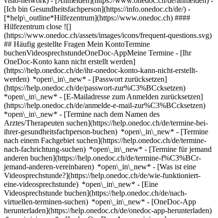
visio-network)
- [Anmelden](https://www.onedoc.ch/de/anmelden) -
[Ich bin Gesundheitsfachperson](https://info.onedoc.ch/de/)
-
[*help\_outline*Hilfezentrum](https://www.onedoc.ch) ####
Hilfezentrum close ![]
(https://www.onedoc.ch/assets/images/icons/frequent-questions.svg)
## Häufig gestellte Fragen Mein KontoTermine
buchenVideosprechstundeOneDoc-AppMeine Termine - [Ihr
OneDoc-Konto kann nicht erstellt werden]
(https://help.onedoc.ch/de/ihr-onedoc-konto-kann-nicht-erstellt-
werden) *open\_in\_new* - [Passwort zurücksetzen]
(https://help.onedoc.ch/de/passwort-zur%C3%BCcksetzen)
*open\_in\_new* - [E-Mailadresse zum Anmelden zurücksetzen]
(https://help.onedoc.ch/de/anmelde-e-mail-zur%C3%BCcksetzen)
*open\_in\_new*
- [Termine nach dem Namen des
Arztes/Therapeuten suchen](https://help.onedoc.ch/de/termine-bei-
ihrer-gesundheitsfachperson-buchen) *open\_in\_new* - [Termine
nach einem Fachgebiet suchen](https://help.onedoc.ch/de/termine-
nach-fachrichtung-suchen) *open\_in\_new* - [Termine für jemand
anderen buchen](https://help.onedoc.ch/de/termine-f%C3%BCr-
jemand-anderen-vereinbaren) *open\_in\_new*
- [Was ist eine
Videosprechstunde?](https://help.onedoc.ch/de/wie-funktioniert-
eine-videosprechstunde) *open\_in\_new* - [Eine
Videosprechstunde buchen](https://help.onedoc.ch/de/nach-
virtuellen-terminen-suchen) *open\_in\_new*
- [OneDoc-App
herunterladen](https://help.onedoc.ch/de/onedoc-app-herunterladen)