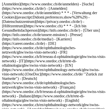
[Anmelden](https://www.onedoc.ch/de/anmelden) - [Suche]
(https://www.onedoc.ch/de/) - [Anmelden]
(https://www.onedoc.ch/de/anmelden) * * * - [Verwaltung der
Cookies](javascript:Didomi.preferences.show%28%29) -
[Datenschutzzentrum](https://privacy.onedoc.ch/de/) -
[Hilfezentrum](https://www.onedoc.ch) * * * - [Ich bin
Gesundheitsfachperson](https://info.onedoc.ch/de/) - [Über uns]
(https://info.onedoc.ch/de/unsere-mission/) - [Presse]
(https://info.onedoc.ch/de/media/) - [Karriere]
(https://career.onedoc.ch/de)
- [DE]
(https://www.onedoc.ch/de/ophthalmologisches-
netzwerk/ghw/swiss-visio-network) - [FR]
(https://www.onedoc.ch/fr/reseau-d-ophtalmologie/ghw/swiss-visio-
network) - [IT](https://www.onedoc.ch/it/rete-di-
oftalmologia/ghw/swiss-visio-network) - [EN]
(https://www.onedoc.ch/en/ophthalmology-network/ghw/swiss-
visio-network) [OneDoc](https://www.onedoc.ch/de/ "Zurück zur
Startseite") - [Deutsch]
(https://www.onedoc.ch/de/ophthalmologisches-
netzwerk/ghw/swiss-visio-network) - [Français]
(https://www.onedoc.ch/fr/reseau-d-ophtalmologie/ghw/swiss-visio-
network) - [Italiano](https://www.onedoc.ch/it/rete-di-
oftalmologia/ghw/swiss-visio-network) - [English]
(https://www.onedoc.ch/en/ophthalmology-network/ghw/swiss-