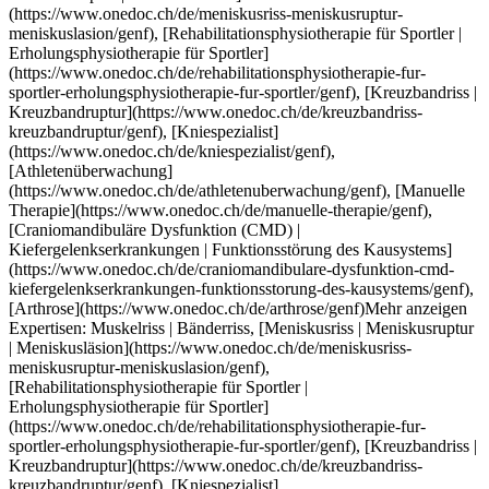
uberwachung/genf), [Manuelle Therapie](https://www.onedoc.ch/de/manuelle-therapie/genf), [Craniomandibuläre Dysfunktion (CMD) | Kiefergelenkserkrankungen | Funktionsstörung des Kausystems](https://www.onedoc.ch/de/craniomandibulare-dysfunktion-cmd-kiefergelenkserkrankungen-funktionsstorung-des-kausystems/genf), [Arthrose](https://www.onedoc.ch/de/arthrose/genf)Mehr anzeigen Expertisen: Muskelriss | Bänderriss, [Meniskusriss | Meniskusruptur | Meniskusläsion](https://www.onedoc.ch/de/meniskusriss-meniskusruptur-meniskuslasion/genf), [Rehabilitationsphysiotherapie für Sportler | Erholungsphysiotherapie für Sportler](https://www.onedoc.ch/de/rehabilitationsphysiotherapie-fur-sportler-erholungsphysiotherapie-fur-sportler/genf), [Kreuzbandriss | Kreuzbandruptur](https://www.onedoc.ch/de/kreuzbandriss-kreuzbandruptur/genf), [Kniespezialist](https://www.onedoc.ch/de/kniespezialist/genf), [Athletenüberwachung](https://www.onedoc.ch/de/athletenuberwachung/genf), [Manuelle Therapie](https://www.onedoc.ch/de/manuelle-therapie/genf), [Craniomandibuläre Dysfunktion (CMD) | Kiefergelenkserkrankungen | Funktionsstörung des Kausystems](https://www.onedoc.ch/de/craniomandibulare-dysfunktion-cmd-kiefergelenkserkrankungen-funktionsstorung-des-kausystems/genf), [Arthrose](https://www.onedoc.ch/de/arthrose/genf)Mehr anzeigen [![Herr Fabrice Robin, Physiotherapeut in Genf](https://assets.onedoc.ch/images/users/d9bc6843c4d1e7bea0737529ca81b1bc3d6b8c202bf324cd268d731efe261960-small.jpg "Herr Fabrice Robin, Physiotherapeut in Genf")](https://www.onedoc.ch/de/physiotherapeut/genf/pc4mg/fabrice-robin) ### [Herr Fabrice Robin](https://www.onedoc.ch/de/physiotherapeut/genf/pc4mg/fabrice-robin) ![Abzeichen, das ein verifiziertes Profil kennzeichnet](https://www.onedoc.ch/assets/images/icons/checkmark.svg) [Physiotherapeut](https://www.onedoc.ch/de/physiotherapeut/genf) [Centre de Physiothérapie Alfred Vincent](https://www.onedoc.ch/de/physiotherapiepraxis/genf/ebb2j/centre-de-physiotherapie-alfred-vincent) Rue Docteur-Alfred-Vincent 16 1201 Genf ![Patient mit Pluszeichen, der anzeigt, dass neue Patienten angenommen werden](https://www.onedoc.ch/assets/images/icons/new-patients.svg)Akzeptiert neue Patienten [Termin buchen](https://www.onedoc.ch/de/physiotherapeut/genf/pc4mg/fabrice-robin) Expertisen: Muskelriss | Bänderriss, [Distorsion | Verstauchung](https://www.onedoc.ch/de/distorsion-verstauchung/genf), [Rehabilitationsphysiotherapie für Sportler | Erholungsphysiotherapie für Sportler](https://www.onedoc.ch/de/rehabilitationsphysiotherapie-fur-sportler-erholungsphysiotherapie-fur-sportler/genf), [Tendinitis | Sehnenentzündung](https://www.onedoc.ch/de/tendinitis-sehnenentzundung/genf), [Craniomandibuläre Dysfunktion (CMD) | Kiefergelenkserkrankungen | Funktionsstörung des Kausystems](https://www.onedoc.ch/de/craniomandibulare-dysfunktion-cmd-kiefergelenkserkrankungen-funktionsstorung-des-kausystems/genf), [Gleichgewichtstraining](https://www.onedoc.ch/de/gleichgewichtstraining/genf), [Manuelle Therapie](https://www.onedoc.ch/de/manuelle-therapie/genf), [Meniskusriss | Meniskusruptur | Meniskusläsion](https://www.onedoc.ch/de/meniskusriss-meniskusruptur-meniskuslasion/genf), [Kreuzbandriss | Kreuzbandruptur](https://www.onedoc.ch/de/kreuzbandriss-kreuzbandruptur/genf)Mehr anzeigen Expertisen: Muskelriss | Bänderriss, [Distorsion | Verstauchung](https://www.onedoc.ch/de/distorsion-verstauchung/genf), [Rehabilitationsphysiotherapie für Sportler | Erholungsphysiotherapie für Sportler](https://www.onedoc.ch/de/rehabilitationsphysiotherapie-fur-sportler-erholungsphysiotherapie-fur-sportler/genf), [Tendinitis | Sehnenentzündung](https://www.onedoc.ch/de/tendinitis-sehnenentzundung/genf), [Craniomandibuläre Dysfunktion (CMD) | Kiefergelenkserkrankungen | Funktionsstörung des Kausystems](https://www.onedoc.ch/de/craniomandibulare-dysfunktion-cmd-kiefergelenkserkrankungen-funktionsstorung-des-kausystems/genf), [Gleichgewichtstraining](https://www.onedoc.ch/de/gleichgewichtstraining/genf), [Manuelle Therapie](https://www.onedoc.ch/de/manuelle-therapie/genf), [Meniskusriss | Meniskusruptur | Meniskusläsion](https://www.onedoc.ch/de/meniskusriss-meniskusruptur-meniskuslasion/genf), [Kreuzbandriss | Kreuzbandruptur](https://www.onedoc.ch/de/kreuzbandriss-kreuzbandruptur/genf)Mehr anzeigen [![Herr Paul Chonavel, Physiotherapeut in Genf](https://assets.onedoc.ch/images/users/7bd4cd1f6d749cb8c1add0aba5fb68653af7e5317d7278f0301f6d76c82cdd9d-small.png "Herr Paul Chonavel, Physiotherapeut in Genf")](https://www.onedoc.ch/de/physiotherapeut/genf/pc4b0/paul-chonavel) ### [Herr Paul Chonavel](https://www.onedoc.ch/de/physiotherapeut/genf/pc4b0/paul-chonavel) ![Abzeichen, das ein verifiziertes Profil kennzeichnet](https://www.onedoc.ch/assets/images/icons/checkmark.svg) [Physiotherapeut](https://www.onedoc.ch/de/physiotherapeut/genf) [Physiothérapie la Colline - Eaux-Vives](https://www.onedoc.ch/de/physiotherapiepraxis/genf/ebd5a/physiotherapie-la-colline-eaux-vives) Avenue de la Gare des Eaux-Vives 28 1208 Genf ![Patient mit Pluszeichen, der anzeigt, dass neue Patienten angenommen werden](https://www.onedoc.ch/assets/images/icons/new-patients.svg)Akzeptiert neue Patienten [Termin buchen](https://www.onedoc.ch/de/physiotherapeut/genf/pc4b0/paul-chonavel) Expertisen: Muskelriss | Bänderriss, [Meniskusriss | Meniskusruptur | Meniskusläsion](https://www.onedoc.ch/de/meniskusriss-meniskusruptur-meniskuslasion/genf), [Kreuzbandriss | Kreuzbandruptur](https://www.onedoc.ch/de/kreuzbandriss-kreuzbandruptur/genf), [Rehabilitationsphysiotherapie für Sportler | Erholungsphysiotherapie für Sportler](https://www.onedoc.ch/de/rehabilitationsphysiotherapie-fur-sportler-erholungsphysiotherapie-fur-sportler/genf), [Laufanalyse | Ganganalyse](https://www.onedoc.ch/de/laufanalyse-ganganalyse/genf), [Athletenüberwachung](https://www.onedoc.ch/de/athletenuberwachung/genf), [Iliotibiales Bandsyndrom | Schleimbeutelentzündung](https://www.onedoc.ch/de/iliotibiales-bandsyndrom-schleimbeutelentzundung/genf)Mehr anzeigen Expertisen: Muskelriss | Bänderriss, [Meniskusriss | Meniskusruptur | Meniskusläsion](https://www.onedoc.ch/de/meniskusriss-meniskusruptur-meniskuslasion/genf), [Kreuzbandriss | Kreuzbandruptur](https://www.onedoc.ch/de/kreuzbandriss-kreuzbandruptur/genf), [Rehabilitationsphysiotherapie für Sportler | Erholungsphysiotherapie für Sportler](https://www.onedoc.ch/de/rehabilitationsphysiotherapie-fur-sportler-erholungsphysiotherapie-fur-sportler/genf), [Laufanalyse | Ganganalyse](https://www.onedoc.ch/de/laufanalyse-ganganalyse/genf), [Athletenüberwachung](https://www.onedoc.ch/de/athletenuberwachung/genf), [Iliotibiales Bandsyndrom | Schleimbeutelentzündung](https://www.onedoc.ch/de/iliotibiales-bandsyndrom-schleimbeutelentzundung/genf)Mehr anzeigen [![Herr Adrian Mesa-Yip, Sportphysiotherapeut in Genf](https://assets.onedoc.ch/images/users/8f3ed54302bc2f9b65d51a64abc8ff92ceec488783178c1096b1cd012b5441a2-small.jpg "Herr Adrian Mesa-Yip, Sportphysiotherapeut in Genf")](https://www.onedoc.ch/de/sportphysiotherapeut/genf/pc4iy/adrian-mesa-yip) ### [Herr Adrian Mesa-Yip](https://www.onedoc.ch/de/sportphysiotherapeut/genf/pc4iy/adrian-mesa-yip) ![Abzeichen, das ein verifiziertes Profil kennzeichnet](https://www.onedoc.ch/assets/images/icons/checkmark.svg) [Sportphysiotherapeut](https://www.onedoc.ch/de/sportphysiotherapeut/genf) [Thérapies Sport and Move Les Voisins](https://www.onedoc.ch/de/physiotherapiepraxis/genf/ebfip/therapies-sport-and-move-les-voisins) Rue des Voisins 15 1205 Genf ![Patient mit Pluszeichen, der anzeigt, dass neue Patienten angenommen werden](https://www.onedoc.ch/assets/images/icons/new-patients.svg)Akzeptiert neue Patienten [Termin buchen](https://www.onedoc.ch/de/sportphysiotherapeut/genf/pc4iy/adrian-mesa-yip) Expertisen: Muskelriss | Bänderriss, [Rehabilitationsphysiotherapie für Sportler | Erholungsphysiotherapie für Sportler](https://www.onedoc.ch/de/rehabilitationsphysiotherapie-fur-sportler-erholungsphysiotherapie-fur-sportler/genf), [Athletenüberwachung](https://www.onedoc.ch/de/athletenuberwachung/genf), [Rehabilitation des Bewegungsapparates | Muskuloskelettale Rehabilitation](https://www.onedoc.ch/de/rehabilitation-des-bewegungsapparates-muskuloskelettale-rehabilitation/genf)Mehr anzeigen Expertisen: Muskelriss | Bänderriss, [Rehabilitationsphysiotherapie für Sportler | Erholungsphysiotherapie für Sportler](https://www.onedoc.ch/de/rehabilitationsphysiotherapie-fur-sportler-erholungsphysiotherapie-fur-sportler/genf), [Athletenüberwachung](https://www.onedoc.ch/de/athletenuberwachung/genf), [Rehabilitation des Bewegungsapparates | Muskuloskelettale Rehabilitation](https://www.onedoc.ch/de/rehabilitation-des-bewegungsapparates-muskuloskelettale-rehabilitation/genf)Mehr anzeigen [![Dr. Hassen Hassani, Orthopädischer Chirurg in Genf](https://assets.onedoc.ch/images/users/33dd38b3de2460f089ebf6407fd3879fccd6954f8595a79aefade4dd739f7be6-small.jpg "Dr. Hassen Hassani, Orthopädischer Chirurg in Genf")](https://www.onedoc.ch/de/orthopadischer-chirurg/genf/pb4te/dr-hassen-hassani) ### [Dr. Hassen Hassani](https://www.onedoc.ch/de/orthopadischer-chirurg/genf/pb4te/dr-hassen-hassani) ![Abzeichen, das ein verifiziertes Profil kennzeichnet](https://www.onedoc.ch/assets/images/icons/checkmark.svg) [Orthopädischer Chirurg](https://www.onedoc.ch/de/orthopadischer-chirurg/genf) [Medbase Genève Gare Cornavin](https://www.onedoc.ch/de/medizinisches-zentrum/genf/ece/medbase-geneve-gare-cornavin) Place de Cornavin 7 1201 Genf ![Dr. Hassen Hassani ist bei Medbase angeschlossen](https://assets.onedoc.ch/images/networks/logos/f5eeafeb3e2695f80dba6bfea4fc4a0c36c3323a83934f509b4377455dac4244-small.png) ![Patient mit Pluszeichen, der anzeigt, dass neue Patienten angenommen werden](https://www.onedoc.ch/assets/images/icons/new-patients.svg)Akzeptiert neue Patienten [Termin buchen](https://www.onedoc.ch/de/orthopadischer