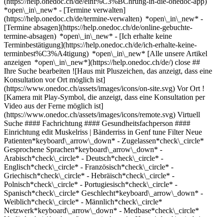
(https://help.onedoc.ch/de/einf%C3%BChrung-in-die-onedoc-app)
*open\_in\_new*
- [Termine verwalten](https://help.onedoc.ch/de/termine-verwalten) *open\_in\_new* - [Termine absagen](https://help.onedoc.ch/de/online-gebuchte-termine-absagen) *open\_in\_new* - [Ich erhalte keine Terminbestätigung](https://help.onedoc.ch/de/ich-erhalte-keine-terminbest%C3%A4tigung) *open\_in\_new* [Alle unsere Artikel anzeigen *open\_in\_new*](https://help.onedoc.ch/de/) close ## Ihre Suche bearbeiten ![Haus mit Pluszeichen, das anzeigt, dass eine Konsultation vor Ort möglich ist](https://www.onedoc.ch/assets/images/icons/on-site.svg) Vor Ort ![Kamera mit Play-Symbol, die anzeigt, dass eine Konsultation per Video aus der Ferne möglich ist](https://www.onedoc.ch/assets/images/icons/remote.svg) Virtuell Suche #### Fachrichtung #### Gesundheitsfachperson #### Einrichtung edit Muskelriss | Bänderriss in Genf tune Filter Neue Patienten*keyboard\_arrow\_down* - Zugelassen*check\_circle* Gesprochene Sprachen*keyboard\_arrow\_down* - Arabisch*check\_circle* - Deutsch*check\_circle* - Englisch*check\_circle* - Französisch*check\_circle* - Griechisch*check\_circle* - Hebräisch*check\_circle* - Polnisch*check\_circle* - Portugiesisch*check\_circle* - Spanisch*check\_circle* Geschlecht*keyboard\_arrow\_down* - Weiblich*check\_circle* - Männlich*check\_circle* Netzwerk*keyboard\_arrow\_down* - Medbase*check\_circle* Verfügbarkeit*keyboard\_arrow\_down* - Heute*check\_circle* - In den nächsten 3 Tagen*check\_circle* - In den nächsten 7 Tagen*check\_circle* - In den nächsten 14 Tagen*check\_circle* # __Muskelriss | Bänderriss__ in __Genf__: Buchen Sie heute Ihren Termin online ## 27 Ergebnisse in Genf [![Frau Océane Beaufils, Physiotherapeutin in Genf](https://assets.onedoc.ch/images/users/09244d368f8e61d914eb381dac76cd5f84ffa70ff619768686f050018b0ebb1e-small.png "Frau Océane Beaufils, Physiotherapeutin in Genf")](https://www.onedoc.ch/de/physiotherapeutin/genf/pc1qy/oceane-beaufils) ### [Frau Océane Beaufils](https://www.onedoc.ch/de/physiotherapeutin/genf/pc1qy/oceane-beaufils) ![Abzeichen, das ein verifiziertes Profil kennzeichnet](https://www.onedoc.ch/assets/images/icons/checkmark.svg) [Physiotherapeutin](https://www.onedoc.ch/de/physiotherapeut/genf) [Physiothérapie la Colline - Eaux-Vives](https://www.onedoc.ch/de/physiotherapiepraxis/genf/ebd5a/physiotherapie-la-colline-eaux-vives) Avenue de la Gare des Eaux-Vives 28 1208 Genf ![Patient mit Pluszeichen, der anzeigt, dass neue Patienten angenommen werden](https://www.onedoc.ch/assets/images/icons/new-patients.svg)Akzeptiert neue Patienten [Termin buchen](https://www.onedoc.ch/de/physiotherapeutin/genf/pc1qy/oceane-beaufils) Expertisen: Muskelriss | Bänderriss, [Rehabilitationsphysiotherapie für Sportler | Erholungsphysiotherapie für Sportler](https://www.onedoc.ch/de/rehabilitationsphysiotherapie-fur-sportler-erholungsphysiotherapie-fur-sportler/genf), [Manuelle Therapie](https://www.onedoc.ch/de/manuelle-therapie/genf), [Iliotibiales Bandsyndrom | Schleimbeutelentzündung](https://www.onedoc.ch/de/iliotibiales-bandsyndrom-schleimbeutelentzundung/genf), [Meniskusriss | Meniskusruptur | Meniskusläsion](https://www.onedoc.ch/de/meniskusriss-meniskusruptur-meniskuslasion/genf), [Kreuzbandriss | Kreuzbandruptur](https://www.onedoc.ch/de/kreuzbandriss-kreuzbandruptur/genf), [Laufanalyse | Ganganalyse](https://www.onedoc.ch/de/laufanalyse-ganganalyse/genf)Mehr anzeigen *chevron\_left* Mo. 03 Aug. *chevron\_right* Mehr Termine anzeigen *error\_outline* Beim Laden der Verfügbarkeiten ist ein Fehler aufgetreten [Erneut versuchen](https://www.onedoc.ch) Expertisen: Muskelriss | Bänderriss, [Rehabilitationsphysiotherapie für Sportler | Erholungsphysiotherapie für Sportler](https://www.onedoc.ch/de/rehabilitationsphysiotherapie-fur-sportler-erholungsphysiotherapie-fur-sportler/genf), [Manuelle Therapie](https://www.onedoc.ch/de/manuelle-therapie/genf), [Iliotibiales Bandsyndrom | Schleimbeutelentzündung](https://www.onedoc.ch/de/iliotibiales-bandsyndrom-schleimbeutelentzundung/genf), [Meniskusriss | Meniskusruptur | Meniskusläsion](https://www.onedoc.ch/de/meniskusriss-meniskusruptur-meniskuslasion/genf), [Kreuzbandriss | Kreuzbandruptur](https://www.onedoc.ch/de/kreuzbandriss-kreuzbandruptur/genf), [Laufanalyse | Ganganalyse](https://www.onedoc.ch/de/laufanalyse-ganganalyse/genf)Mehr anzeigen [![Frau Camille Ong, Physiotherapeutin in Genf](https://assets.onedoc.ch/images/users/8b4e9fb36231e098ffe598e8f2a1336aac5171fab16be8ee57a465d979282c40-small.png "Frau Camille Ong, Physiotherapeutin in Genf")](https://www.onedoc.ch/de/physiotherapeutin/genf/pc0lf/camille-ong) ### [Frau Camille Ong](https://www.onedoc.ch/de/physiotherapeutin/genf/pc0lf/camille-ong) ![Abzeichen, das ein verifiziertes Profil kennzeichnet](https://www.onedoc.ch/assets/images/icons/checkmark.svg) [Physiotherapeutin](https://www.onedoc.ch/de/physiotherapeut/genf) [Physiothérapie la Colline - Eaux-Vives](https://www.onedoc.ch/de/physiotherapiepraxis/genf/ebd5a/physiotherapie-la-colline-eaux-vives) Avenue de la Gare des Eaux-Vives 28 1208 Genf ![Patient mit Pluszeichen, der anzeigt, dass neue Patienten angenommen werden](https://www.onedoc.ch/assets/images/icons/new-patients.svg)Akzeptiert neue Patienten [Termin buchen](https://www.onedoc.ch/de/physiotherapeutin/genf/pc0lf/camille-ong) Expertisen: Muskelriss | Bänderriss, [Meniskusriss | Meniskusruptur | Meniskusläsion](https://www.onedoc.ch/de/meniskusriss-meniskusruptur-meniskuslasion/genf), [Rehabilitationsphysiotherapie für Sportler | Erholungsphysiotherapie für Sportler](https://www.onedoc.ch/de/rehabilitationsphysiotherapie-fur-sportler-erholungsphysiotherapie-fur-sportler/genf), [Kreuzbandriss | Kreuzbandruptur](https://www.onedoc.ch/de/kreuzbandriss-kreuzbandruptur/genf), [Kniespezialist](https://www.onedoc.ch/de/kniespezialist/genf), [Athletenüberwachung](https://www.onedoc.ch/de/athletenuberwachung/genf), [Craniomandibuläre Dysfunktion (CMD) | Kiefergelenkserkrankungen | Funktionsstörung des Kausystems](https://www.onedoc.ch/de/craniomandibulare-dysfunktion-cmd-kiefergelenkserkrankungen-funktionsstorung-des-kausystems/genf), [Manuelle Therapie](https://www.onedoc.ch/de/manuelle-therapie/genf), [Arthrose](https://www.onedoc.ch/de/arthrose/genf)Mehr anzeigen *chevron\_left* Mo. 03 Aug. *chevron\_right* Mehr Termine anzeigen *error\_outline* Beim Laden der Verfügbarkeiten ist ein Fehler aufgetreten [Erneut versuchen](https://www.onedoc.ch) Expertisen: Muskelriss | Bänderriss, [Meniskusriss | Meniskusruptur | Meniskusläsion](https://www.onedoc.ch/de/meniskusriss-meniskusruptur-meniskuslasion/genf), [Rehabilitationsphysiotherapie für Sportler | Erholungsphysiotherapie für Sportler](https://www.onedoc.ch/de/rehabilitationsphysiotherapie-fur-sportler-erholungsphysiotherapie-fur-sportler/genf), [Kreuzbandriss | Kreuzbandruptur](https://www.onedoc.ch/de/kreuzbandriss-kreuzbandruptur/genf), [Kniespezialist](https://www.onedoc.ch/de/kniespezialist/genf), [Athletenüberwachung](https://www.onedoc.ch/de/athletenuberwachung/genf), [Craniomandibuläre Dysfunktion (CMD) | Kiefergelenkserkrankungen | Funktionsstörung des Kausystems](https://www.onedoc.ch/de/craniomandibulare-dysfunktion-cmd-kiefergelenkserkrankungen-funktionsstorung-des-kausystems/genf), [Manuelle Therapie](https://www.onedoc.ch/de/manuelle-therapie/genf), [Arthrose](https://www.onedoc.ch/de/arthrose/genf)Mehr anzeigen [![Frau Delphine Sorlin, Physiotherapeutin in Genf](https://assets.onedoc.ch/images/users/86b5bc8e3259ba51b9c81ee593e0a947ef1e8fc0be9291f0707aa2b4a6e5b377-small.png "Frau Delphine Sorlin, Physiotherapeutin in Genf")](https://www.onedoc.ch/de/physiotherapeutin/genf/pc0ln/delphine-sorlin) ### [Frau Delphine Sorlin](https://www.onedoc.ch/de/physiotherapeutin/genf/pc0ln/delphine-sorlin) ![Abzeichen, das ein verifiziertes Profil kennzeichnet](https://www.onedoc.ch/assets/images/icons/checkmark.svg) [Physiotherapeutin](https://www.onedoc.ch/de/physiotherapeut/genf) [Physiothérapie la Colline - Eaux-Vives](https://www.onedoc.ch/de/physiotherapiepraxis/genf/ebd5a/physiotherapie-la-colline-eaux-vives) Avenue de la Gare des Eaux-Vives 28 1208 Genf ![Patient mit Pluszeichen, der anzeigt, dass neue Patienten angenommen werden](https://www.onedoc.ch/assets/images/icons/new-patients.svg)Akzeptiert neue Patienten [Termin buchen](https://www.onedoc.ch/de/physiotherapeutin/genf/pc0ln/delphine-sorlin) Expertisen: Muskelriss | Bänderriss, [Meniskusriss | Meniskusruptur | Meniskusläsion](https://www.onedoc.ch/de/meniskusriss-meniskusruptur-meniskuslasion/genf), [Rehabilitationsphysiotherapie für Sportler | Erholungsphysiotherapie für Sportler](https://www.onedoc.ch/de/rehabilitationsphysiotherapie-fur-sportler-erholungsphysiotherapie-fur-sportler/genf), [Kreuzbandriss | Kreuzbandruptur](https://www.onedoc.ch/de/kreuzbandriss-kreuzbandruptur/genf), [Athletenüberwachung](https://www.onedoc.ch/de/athletenuberwachung/genf), [Physiotherapie zu Hause](https://www.onedoc.ch/de/physiotherapie-zu-hause/genf), [Arthrose](https://www.onedoc.ch/de/arthrose/genf)Mehr anzeigen *chevron\_left* Mo. 03 Aug. *chevron\_right* Mehr Termine anzeigen *error\_outline* Beim Laden der Verfügbarkeiten ist ein Fehler aufgetreten [Erneut versuchen](https://www.onedoc.ch) Expertisen: Muskelriss | Bänderriss, [Meniskusriss | Meniskusruptur | Meniskusläsion](https://www.onedoc.ch/de/meniskusriss-meniskusruptur-meniskuslasion/genf), [Rehabilitationsphysiotherapie für Sportler | Erholungsphysiotherapie für Sportler](https://www.onedoc.ch/de/rehabilitationsphysiotherapie-fur-sportler-erholungsphysiotherapie-fur-sportler/genf), [Kreuzbandriss | Kreuzbandruptur](https://www.onedoc.ch/de/kreuzbandriss-kreuzbandruptur/genf), [Athletenüberwachung](https://www.onedoc.ch/de/athletenuberwachung/genf), [Physiotherapie zu Hause](https://www.onedoc.ch/de/physiotherapie-zu-hause/genf), [Arthrose](https://www.onedoc.ch/de/arthrose/genf)Mehr anzeigen [![Herr Thibaud