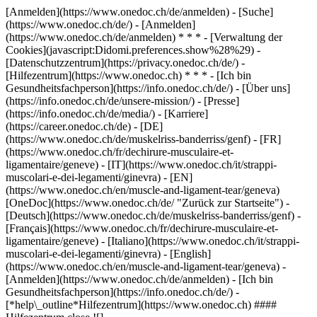
[Anmelden](https://www.onedoc.ch/de/anmelden) - [Suche]
(https://www.onedoc.ch/de/) - [Anmelden]
(https://www.onedoc.ch/de/anmelden) * * * - [Verwaltung der
Cookies](javascript:Didomi.preferences.show%28%29) -
[Datenschutzzentrum](https://privacy.onedoc.ch/de/) -
[Hilfezentrum](https://www.onedoc.ch) * * * - [Ich bin
Gesundheitsfachperson](https://info.onedoc.ch/de/) - [Über uns]
(https://info.onedoc.ch/de/unsere-mission/) - [Presse]
(https://info.onedoc.ch/de/media/) - [Karriere]
(https://career.onedoc.ch/de)
- [DE]
(https://www.onedoc.ch/de/muskelriss-banderriss/genf) - [FR]
(https://www.onedoc.ch/fr/dechirure-musculaire-et-
ligamentaire/geneve) - [IT](https://www.onedoc.ch/it/strappi-
muscolari-e-dei-legamenti/ginevra) - [EN]
(https://www.onedoc.ch/en/muscle-and-ligament-tear/geneva)
[OneDoc](https://www.onedoc.ch/de/ "Zurück zur Startseite") -
[Deutsch](https://www.onedoc.ch/de/muskelriss-banderriss/genf) -
[Français](https://www.onedoc.ch/fr/dechirure-musculaire-et-
ligamentaire/geneve) - [Italiano](https://www.onedoc.ch/it/strappi-
muscolari-e-dei-legamenti/ginevra) - [English]
(https://www.onedoc.ch/en/muscle-and-ligament-tear/geneva)
-
[Anmelden](https://www.onedoc.ch/de/anmelden) - [Ich bin
Gesundheitsfachperson](https://info.onedoc.ch/de/)
-
[*help\_outline*Hilfezentrum](https://www.onedoc.ch) ####