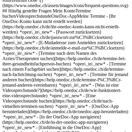
Hilfezentrum close ![]
(https://www.onedoc.ch/assets/images/icons/frequent-questions.svg)
## Häufig gestellte Fragen Mein KontoTermine
buchenVideosprechstundeOneDoc-AppMeine Termine - [Ihr
OneDoc-Konto kann nicht erstellt werden]
(https://help.onedoc.ch/de/ihr-onedoc-konto-kann-nicht-erstellt-
werden) *open\_in\_new* - [Passwort zurücksetzen]
(https://help.onedoc.ch/de/passwort-zur%C3%BCcksetzen)
*open\_in\_new* - [E-Mailadresse zum Anmelden zurücksetzen]
(https://help.onedoc.ch/de/anmelde-e-mail-zur%C3%BCcksetzen)
*open\_in\_new*
- [Termine nach dem Namen des
Arztes/Therapeuten suchen](https://help.onedoc.ch/de/termine-bei-
ihrer-gesundheitsfachperson-buchen) *open\_in\_new* - [Termine
nach einem Fachgebiet suchen](https://help.onedoc.ch/de/termine-
nach-fachrichtung-suchen) *open\_in\_new* - [Termine für jemand
anderen buchen](https://help.onedoc.ch/de/termine-f%C3%BCr-
jemand-anderen-vereinbaren) *open\_in\_new*
- [Was ist eine
Videosprechstunde?](https://help.onedoc.ch/de/wie-funktioniert-
eine-videosprechstunde) *open\_in\_new* - [Eine
Videosprechstunde buchen](https://help.onedoc.ch/de/nach-
virtuellen-terminen-suchen) *open\_in\_new*
- [OneDoc-App
herunterladen](https://help.onedoc.ch/de/onedoc-app-herunterladen)
*open\_in\_new* - [In der OneDoc-App navigieren]
(https://help.onedoc.ch/de/in-der-onedoc-app-navigieren)
*open\_in\_new* - [Einführung in die OneDoc-App]