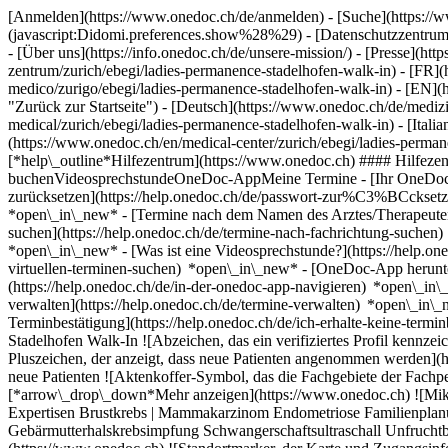
[Anmelden](https://www.onedoc.ch/de/anmelden) - [Suche](https://w
(javascript:Didomi.preferences.show%28%29) - [Datenschutzzentrum](h
- [Über uns](https://info.onedoc.ch/de/unsere-mission/) - [Presse](http
zentrum/zurich/ebegi/ladies-permanence-stadelhofen-walk-in) - [FR](h
medico/zurigo/ebegi/ladies-permanence-stadelhofen-walk-in) - [EN](
"Zurück zur Startseite") - [Deutsch](https://www.onedoc.ch/de/medizi
medical/zurich/ebegi/ladies-permanence-stadelhofen-walk-in) - [Itali
(https://www.onedoc.ch/en/medical-center/zurich/ebegi/ladies-perma
[*help\_outline*Hilfezentrum](https://www.onedoc.ch) #### Hilfezen
buchenVideosprechstundeOneDoc-AppMeine Termine - [Ihr OneDoc-Kont
zurücksetzen](https://help.onedoc.ch/de/passwort-zur%C3%BCckset
*open\_in\_new*
- [Termine nach dem Namen des Arztes/Therapeuten
suchen](https://help.onedoc.ch/de/termine-nach-fachrichtung-suche
*open\_in\_new*
- [Was ist eine Videosprechstunde?](https://help.o
virtuellen-terminen-suchen) *open\_in\_new*
- [OneDoc-App herunte
(https://help.onedoc.ch/de/in-der-onedoc-app-navigieren) *open\_