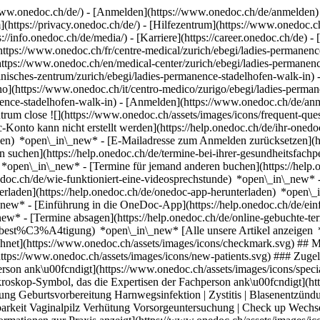
ww.onedoc.ch/de/) - [Anmelden](https://www.onedoc.ch/de/anmelden) 
ttps://privacy.onedoc.ch/de/) - [Hilfezentrum](https://www.onedoc.ch) 
s://info.onedoc.ch/de/media/) - [Karriere](https://career.onedoc.ch/de)
- 
ttps://www.onedoc.ch/fr/centre-medical/zurich/ebegi/ladies-permanence
https://www.onedoc.ch/en/medical-center/zurich/ebegi/ladies-permane
nisches-zentrum/zurich/ebegi/ladies-permanence-stadelhofen-walk-in) -
ano](https://www.onedoc.ch/it/centro-medico/zurigo/ebegi/ladies-perman
nence-stadelhofen-walk-in)
- [Anmelden](https://www.onedoc.ch/de/anme
trum close ![](https://www.onedoc.ch/assets/images/icons/frequent-que
o kann nicht erstellt werden](https://help.onedoc.ch/de/ihr-onedoc
zen) *open\_in\_new* - [E-Mailadresse zum Anmelden zurücksetzen](
 suchen](https://help.onedoc.ch/de/termine-bei-ihrer-gesundheitsfac
n) *open\_in\_new* - [Termine für jemand anderen buchen](https://h
nedoc.ch/de/wie-funktioniert-eine-videosprechstunde) *open\_in\_new* 
rladen](https://help.onedoc.ch/de/onedoc-app-herunterladen) *open\_
in\_new* - [Einführung in die OneDoc-App](https://help.onedoc.ch/d