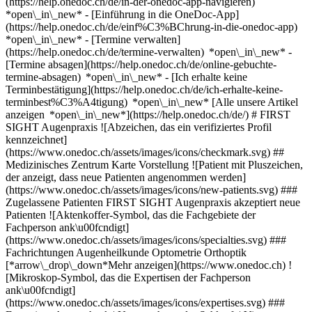
(https://help.onedoc.ch/de/in-der-onedoc-app-navigieren)
*open\_in\_new* - [Einführung in die OneDoc-App]
(https://help.onedoc.ch/de/einf%C3%BChrung-in-die-onedoc-app)
*open\_in\_new*
- [Termine verwalten](https://help.onedoc.ch/de/termine-verwalten) *open\_in\_new* - [Termine absagen](https://help.onedoc.ch/de/online-gebuchte-termine-absagen) *open\_in\_new* - [Ich erhalte keine Terminbestätigung](https://help.onedoc.ch/de/ich-erhalte-keine-terminbest%C3%A4tigung) *open\_in\_new* [Alle unsere Artikel anzeigen *open\_in\_new*](https://help.onedoc.ch/de/) # FIRST SIGHT Augenpraxis ![Abzeichen, das ein verifiziertes Profil kennzeichnet](https://www.onedoc.ch/assets/images/icons/checkmark.svg) ## Medizinisches Zentrum Karte Vorstellung ![Patient mit Pluszeichen, der anzeigt, dass neue Patienten angenommen werden](https://www.onedoc.ch/assets/images/icons/new-patients.svg) ### Zugelassene Patienten FIRST SIGHT Augenpraxis akzeptiert neue Patienten ![Aktenkoffer-Symbol, das die Fachgebiete der Fachperson ank\u00fcndigt](https://www.onedoc.ch/assets/images/icons/specialties.svg) ### Fachrichtungen Augenheilkunde Optometrie Orthoptik [*arrow\_drop\_down*Mehr anzeigen](https://www.onedoc.ch) ![Mikroskop-Symbol, das die Expertisen der Fachperson ank\u00fcndigt](https://www.onedoc.ch/assets/images/icons/expertises.svg) ### Expertisen Augencheck | Untersuchung der Sehkraft | Visustest Brille Gesichtsfeld Katarakt | Grauer Star Keratokonus | Hornhautkegel Konjunktivitis | Bindehautentzündung Kontaktlinsen Kurzsichtigkeit | Myopie Presbyopie | Alterssichtigkeit Sehstörung [*arrow\_drop\_down*Mehr anzeigen](https://www.onedoc.ch) ![Standortmarker, der Karte und Zugangsinformationen zur Praxis anzeigt](https://www.onedoc.ch/assets/images/icons/map.svg) ### Karte und Anreiseinformationen #### FIRST SIGHT Augenpraxis Bahnhofplatz 9 8001 Zürich #### Website [Zur Website *open\_in\_new*](https://www.first-sight.ch/) ![Dokument-Symbol, das die Vorstellung der Praxis ankündigt](https://www.onedoc.ch/assets/images/icons/presentation.svg) ### Vorstellung der Einrichtung Die First Sight Augenpraxis in Zürich bietet moderne augenärztliche Versorgung direkt am Bahnhofplatz. Unser erfahrenes Team aus Fachärztinnen und Fachärzten für Augenheilkunde betreut Patientinnen und Patienten individuell und mit höchster Sorgfalt. Die Praxis ist spezialisiert auf Vorsorgeuntersuchungen, Diagnostik und Behandlung verschiedenster Augenerkrankungen wie Grauer und Grüner Star, Makuladegeneration sowie Netzhaut- und Hornhautveränderungen. Zudem bieten wir Sehschärfenprüfungen, Kontaktlinsenanpassungen und Beratung zu Sehhilfen an. Dank moderner Geräte und digitaler Technologien ermöglichen wir präzise Diagnosen und schonende Behandlungen. Die persönliche Betreuung und das Wohlbefinden unserer Patientinnen und Patienten stehen bei uns im Zentrum. First Sight legt grossen Wert auf eine klare Kommunikation und nimmt sich Zeit für eine umfassende Aufklärung. Unsere zentrale Lage in Zürich sowie die gute Erreichbarkeit machen die Praxis ideal für Berufstätige und Pendelnde. [*arrow\_drop\_down*Mehr anzeigen](https://www.onedoc.ch) [](https://assets.onedoc.ch/images/entities/cff0f6e04f890dacee9641c7eb7e841b3b45a6da47cf10d547baedf73ec230a2.png)[![FIRST SIGHT Augenpraxis, Medizinisches Zentrum in Zürich](https://assets.onedoc.ch/images/entities/eba831f1691cb0108e93a3fccfd28ef490edcc919b09fd95ff5e8eddb423fd8f-small.jpg "FIRST SIGHT Augenpraxis, Medizinisches Zentrum in Zürich")](https://assets.onedoc.ch/images/entities/eba831f1691cb0108e93a3fccfd28ef490edcc919b09fd95ff5e8eddb423fd8f.jpg)[![FIRST SIGHT Augenpraxis, Medizinisches Zentrum in Zürich](https://assets.onedoc.ch/images/entities/c8c799ed40b511def582f84d3a0433df2fd79b6773c5da271f00aee4230fa2b8-small.jpg "FIRST SIGHT Augenpraxis, Medizinisches Zentrum in Zürich")](https://assets.onedoc.ch/images/entities/c8c799ed40b511def582f84d3a0433df2fd79b6773c5da271f00aee4230fa2b8.jpg)[![FIRST SIGHT Augenpraxis, Medizinisches Zentrum in Zürich](https://assets.onedoc.ch/images/entities/d3449ac621477212cb95b2422365c6a2e0dba750d303293790f03b299c38221c-small.jpg "FIRST SIGHT Augenpraxis, Medizinisches Zentrum in Zürich")](https://assets.onedoc.ch/images/entities/d3449ac621477212cb95b2422365c6a2e0dba750d303293790f03b299c38221c.jpg)[![FIRST SIGHT Augenpraxis, Medizinisches Zentrum in Zürich](https://assets.onedoc.ch/images/entities/4cc27c0e035f2c983249a5895d4182d0fa3c2c1ad88e7102e01e016cc729ba1f-small.jpg "FIRST SIGHT Augenpraxis, Medizinisches Zentrum in Zürich")](https://assets.onedoc.ch/images/entities/4cc27c0e035f2c983249a5895d4182d0fa3c2c1ad88e7102e01e016cc729ba1f.jpg)[![FIRST SIGHT Augenpraxis, Medizinisches Zentrum in Zürich](https://assets.onedoc.ch/images/entities/6664b3316f1d8917824b210f952218619594b1d92dba5eb77141303f8f9eb579-small.jpg "FIRST SIGHT Augenpraxis, Medizinisches Zentrum in Zürich")](https://assets.onedoc.ch/images/entities/6664b3316f1d8917824b210f952218619594b1d92dba5eb77141303f8f9eb579.jpg)[![FIRST SIGHT Augenpraxis, Medizinisches Zentrum in Zürich](https://assets.onedoc.ch/images/entities/aeb80d749890826f1bdefc606cd7b3412f4848c5fa68ce354a8940dd39ddf7c2-small.jpg "FIRST SIGHT Augenpraxis, Medizinisches Zentrum in Zürich")](https://assets.onedoc.ch/images/entities/aeb80d749890826f1bdefc606cd7b3412f4848c5fa68ce354a8940dd39ddf7c2.jpg)[![FIRST SIGHT Augenpraxis, Medizinisches Zentrum in Zürich](https://assets.onedoc.ch/images/entities/a41fefc9fad4d42b8794ab61a151251719143a1114a8b14b18d6c35a2cb203ee-small.jpg "FIRST SIGHT Augenpraxis, Medizinisches Zentrum in Zürich")](https://assets.onedoc.ch/images/entities/a41fefc9fad4d42b8794ab61a151251719143a1114a8b14b18d6c35a2cb203ee.jpg)[![FIRST SIGHT Augenpraxis, Medizinisches Zentrum in Zürich](https://assets.onedoc.ch/images/entities/7d1b17be6287f641ec8034c385298a604186b7481e3b3a8365663e8fd4daa31e-small.jpg "FIRST SIGHT Augenpraxis, Medizinisches Zentrum in Zürich")](https://assets.onedoc.ch/images/entities/7d1b17be6287f641ec8034c385298a604186b7481e3b3a8365663e8fd4daa31e.jpg)[![FIRST SIGHT Augenpraxis, Medizinisches Zentrum in Zürich](https://assets.onedoc.ch/images/entities/c9d2843d60fd2e0d008525bd404160cbe2831a138afb0c5d1cc40767d666eef7-small.jpg "FIRST SIGHT Augenpraxis, Medizinisches Zentrum in Zürich")](https://assets.onedoc.ch/images/entities/c9d2843d60fd2e0d008525bd404160cbe2831a138afb0c5d1cc40767d666eef7.jpg)[![FIRST SIGHT Augenpraxis, Medizinisches Zentrum in Zürich](https://assets.onedoc.ch/images/entities/56fa9f9c4310898b6bd6d4ddd7b612ba869fc24fd52b9bd4fb3395d80e732dfa-small.jpg "FIRST SIGHT Augenpraxis, Medizinisches Zentrum in Zürich")](https://assets.onedoc.ch/images/entities/56fa9f9c4310898b6bd6d4ddd7b612ba869fc24fd52b9bd4fb3395d80e732dfa.jpg)[![FIRST SIGHT Augenpraxis, Medizinisches Zentrum in Zürich](https://assets.onedoc.ch/images/entities/c13295229495548dfdeeb4362102101cbae9aaf3389f737e3ef92f43d5f99683-small.jpg "FIRST SIGHT Augenpraxis, Medizinisches Zentrum in Zürich")](https://assets.onedoc.ch/images/entities/c13295229495548dfdeeb4362102101cbae9aaf3389f737e3ef92f43d5f99683.jpg) ![Sprechblasen-Symbol, das den FAQ-Bereich ank\u00fcndigt](https://www.onedoc.ch/assets/images/icons/faq.svg) ### FAQ *expand\_more* *keyboard\_arrow\_right* ## Wie lautet die Adresse von FIRST SIGHT Augenpraxis? FIRST SIGHT Augenpraxis empfängt Patienten hier: Bahnhofplatz 9, 8001 Zürich. * * * *keyboard\_arrow\_right* ## Was ist die Adresse der Website von FIRST SIGHT Augenpraxis? Die Website von FIRST SIGHT Augenpraxis können Sie unter [https://www.first-sight.ch/ *open\_in\_new*](https://www.first-sight.ch/) aufrufen. * * * *keyboard\_arrow\_right* ## Wie lautet die Telefonnummer von FIRST SIGHT Augenpraxis? Die Telefonnummer von FIRST SIGHT Augenpraxis lautet [044 442 04 05](tel:+41444420405). * * * *keyboard\_arrow\_right* ## Welche Fachrichtungen werden in FIRST SIGHT Augenpraxis praktiziert? FIRST SIGHT Augenpraxis bietet Beratungen/ Behandlungen in [Augenheilkunde](https://www.onedoc.ch/de/augenarzt/zurich), [Optometrie](https://www.onedoc.ch/de/optometrist/zurich) und [Orthoptik](https://www.onedoc.ch/de/orthoptist/zurich) an. * * * *keyboard\_arrow\_right* ## Was sind die Expertisen von FIRST SIGHT Augenpraxis? Die Expertisen von FIRST SIGHT Augenpraxis sind: [Augencheck | Untersuchung der Sehkraft | Visustest](https://www.onedoc.ch/de/augencheck-untersuchung-der-sehkraft-visustest/zurich), [Brille](https://www.onedoc.ch/de/brille/zurich), [Gesichtsfeld](https://www.onedoc.ch/de/gesichtsfeld/zurich), [Katarakt | Grauer Star](https://www.onedoc.ch/de/katarakt-grauer-star/zurich), [Keratokonus | Hornhautkegel](https://www.onedoc.ch/de/keratokonus-hornhautkegel/zurich), [Konjunktivitis | Bindehautentzündung](https://www.onedoc.ch/de/konjunktivitis-bindehautentzundung/zurich), [Kontaktlinsen](https://www.onedoc.ch/de/kontaktlinsen/zurich), [Kurzsichtigkeit | Myopie](https://www.onedoc.ch/de/kurzsichtigkeit-myopie/zurich), [Presbyopie | Alterssichtigkeit](https://www.onedoc.ch/de/presbyopie-alterssichtigkeit/zurich) und [Sehstörung](https://www.onedoc.ch/de/sehstorung/zurich). * * * *keyboard\_arrow\_right* ## Nimmt FIRST SIGHT Augenpraxis neue Patienten auf? Ja, FIRST SIGHT Augenpraxis nimmt neue Patienten an. Um einen Termin zu vereinbaren, können neue Patienten einfach online über OneDoc buchen. * * * *keyboard\_arrow\_right* ## Welche Sprachen werden in FIRST SIGHT Augenpraxis gesprochen? FIRST SIGHT Augenpraxis bietet Beratungen/ Behandlungen in Deutsch, Albanisch und Englisch an. 1. [OneDoc](https://www.onedoc.ch/de/)/ 2. [Medizinisches Zentrum](https://www.onedoc.ch/de/medizinisches-zentrum)/ 3. [Kanton Zürich](https://www.onedoc.ch/de/medizinisches-zentrum/kanton-zurich)/ 4. [Zürich](https://www.onedoc.ch/de/medizinisches-zentrum/zurich)/ 5. FIRST SIGHT Augenpraxis ### Termin buchen bei FIRST SIGHT Augenpraxis Füllen Sie die folgenden Felder aus *check* Fachrichtung Augenheilkunde Augenheilkunde Wählen Sie eine Fachrichtung * * * 2 Behandlungsgrund Wählen Sie Ihren Behandlungsgrund * * * *touch\_app* Wählen Sie einen Termin *chevron\_left*