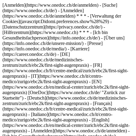
[Anmelden](https://www.onedoc.ch/de/anmelden) - [Suche]
(https://www.onedoc.ch/de/) - [Anmelden]
(https://www.onedoc.ch/de/anmelden) * * * - [Verwaltung der
Cookies](javascript:Didomi.preferences.show%28%29) -
[Datenschutzzentrum](https://privacy.onedoc.ch/de/) -
[Hilfezentrum](https://www.onedoc.ch) * * * - [Ich bin
Gesundheitsfachperson](https://info.onedoc.ch/de/) - [Über uns]
(https://info.onedoc.ch/de/unsere-mission/) - [Presse]
(https://info.onedoc.ch/de/media/) - [Karriere]
(https://career.onedoc.ch/de)
- [DE]
(https://www.onedoc.ch/de/medizinisches-
zentrum/zurich/ebc2k/first-sight-augenpraxis) - [FR]
(https://www.onedoc.ch/fr/centre-medical/zurich/ebc2k/first-sight-
augenpraxis) - [IT](https://www.onedoc.ch/it/centro-
medico/zurigo/ebc2k/first-sight-augenpraxis) - [EN]
(https://www.onedoc.ch/en/medical-center/zurich/ebc2k/first-sight-
augenpraxis) [OneDoc](https://www.onedoc.ch/de/ "Zurück zur
Startseite") - [Deutsch](https://www.onedoc.ch/de/medizinisches-
zentrum/zurich/ebc2k/first-sight-augenpraxis) - [Français]
(https://www.onedoc.ch/fr/centre-medical/zurich/ebc2k/first-sight-
augenpraxis) - [Italiano](https://www.onedoc.ch/it/centro-
medico/zurigo/ebc2k/first-sight-augenpraxis) - [English]
(https://www.onedoc.ch/en/medical-center/zurich/ebc2k/first-sight-
augenpraxis)
- [Anmelden](https://www.onedoc.ch/de/anmelden) -