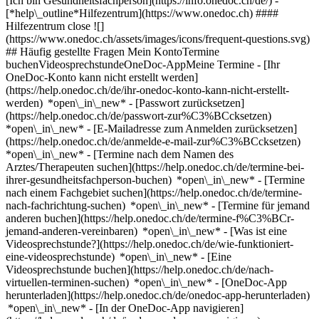
[Ich bin Gesundheitsfachperson](https://info.onedoc.ch/de/)
-
[*help\_outline*Hilfezentrum](https://www.onedoc.ch) ####
Hilfezentrum close ![]
(https://www.onedoc.ch/assets/images/icons/frequent-questions.svg)
## Häufig gestellte Fragen Mein KontoTermine
buchenVideosprechstundeOneDoc-AppMeine Termine - [Ihr
OneDoc-Konto kann nicht erstellt werden]
(https://help.onedoc.ch/de/ihr-onedoc-konto-kann-nicht-erstellt-
werden) *open\_in\_new* - [Passwort zurücksetzen]
(https://help.onedoc.ch/de/passwort-zur%C3%BCcksetzen)
*open\_in\_new* - [E-Mailadresse zum Anmelden zurücksetzen]
(https://help.onedoc.ch/de/anmelde-e-mail-zur%C3%BCcksetzen)
*open\_in\_new*
- [Termine nach dem Namen des
Arztes/Therapeuten suchen](https://help.onedoc.ch/de/termine-bei-
ihrer-gesundheitsfachperson-buchen) *open\_in\_new* - [Termine
nach einem Fachgebiet suchen](https://help.onedoc.ch/de/termine-
nach-fachrichtung-suchen) *open\_in\_new* - [Termine für jemand
anderen buchen](https://help.onedoc.ch/de/termine-f%C3%BCr-
jemand-anderen-vereinbaren) *open\_in\_new*
- [Was ist eine
Videosprechstunde?](https://help.onedoc.ch/de/wie-funktioniert-
eine-videosprechstunde) *open\_in\_new* - [Eine
Videosprechstunde buchen](https://help.onedoc.ch/de/nach-
virtuellen-terminen-suchen) *open\_in\_new*
- [OneDoc-App
herunterladen](https://help.onedoc.ch/de/onedoc-app-herunterladen)
*open\_in\_new* - [In der OneDoc-App navigieren]