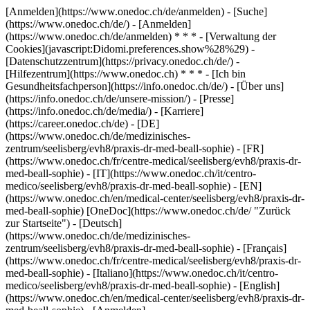
[Anmelden](https://www.onedoc.ch/de/anmelden) - [Suche]
(https://www.onedoc.ch/de/) - [Anmelden]
(https://www.onedoc.ch/de/anmelden) * * * - [Verwaltung der
Cookies](javascript:Didomi.preferences.show%28%29) -
[Datenschutzzentrum](https://privacy.onedoc.ch/de/) -
[Hilfezentrum](https://www.onedoc.ch) * * * - [Ich bin
Gesundheitsfachperson](https://info.onedoc.ch/de/) - [Über uns]
(https://info.onedoc.ch/de/unsere-mission/) - [Presse]
(https://info.onedoc.ch/de/media/) - [Karriere]
(https://career.onedoc.ch/de)
- [DE]
(https://www.onedoc.ch/de/medizinisches-
zentrum/seelisberg/evh8/praxis-dr-med-beall-sophie) - [FR]
(https://www.onedoc.ch/fr/centre-medical/seelisberg/evh8/praxis-dr-
med-beall-sophie) - [IT](https://www.onedoc.ch/it/centro-
medico/seelisberg/evh8/praxis-dr-med-beall-sophie) - [EN]
(https://www.onedoc.ch/en/medical-center/seelisberg/evh8/praxis-dr-
med-beall-sophie) [OneDoc](https://www.onedoc.ch/de/ "Zurück
zur Startseite") - [Deutsch]
(https://www.onedoc.ch/de/medizinisches-
zentrum/seelisberg/evh8/praxis-dr-med-beall-sophie) - [Français]
(https://www.onedoc.ch/fr/centre-medical/seelisberg/evh8/praxis-dr-
med-beall-sophie) - [Italiano](https://www.onedoc.ch/it/centro-
medico/seelisberg/evh8/praxis-dr-med-beall-sophie) - [English]
(https://www.onedoc.ch/en/medical-center/seelisberg/evh8/praxis-dr-