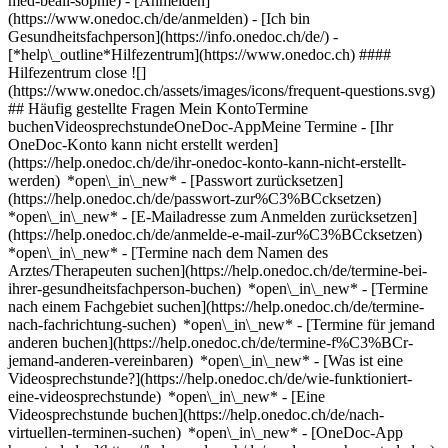
med-beall-sophie)
- [Anmelden]
(https://www.onedoc.ch/de/anmelden) - [Ich bin
Gesundheitsfachperson](https://info.onedoc.ch/de/)
-
[*help\_outline*Hilfezentrum](https://www.onedoc.ch) ####
Hilfezentrum close ![]
(https://www.onedoc.ch/assets/images/icons/frequent-questions.svg)
## Häufig gestellte Fragen Mein KontoTermine
buchenVideosprechstundeOneDoc-AppMeine Termine - [Ihr
OneDoc-Konto kann nicht erstellt werden]
(https://help.onedoc.ch/de/ihr-onedoc-konto-kann-nicht-erstellt-
werden) *open\_in\_new* - [Passwort zurücksetzen]
(https://help.onedoc.ch/de/passwort-zur%C3%BCcksetzen)
*open\_in\_new* - [E-Mailadresse zum Anmelden zurücksetzen]
(https://help.onedoc.ch/de/anmelde-e-mail-zur%C3%BCcksetzen)
*open\_in\_new*
- [Termine nach dem Namen des
Arztes/Therapeuten suchen](https://help.onedoc.ch/de/termine-bei-
ihrer-gesundheitsfachperson-buchen) *open\_in\_new* - [Termine
nach einem Fachgebiet suchen](https://help.onedoc.ch/de/termine-
nach-fachrichtung-suchen) *open\_in\_new* - [Termine für jemand
anderen buchen](https://help.onedoc.ch/de/termine-f%C3%BCr-
jemand-anderen-vereinbaren) *open\_in\_new*
- [Was ist eine
Videosprechstunde?](https://help.onedoc.ch/de/wie-funktioniert-
eine-videosprechstunde) *open\_in\_new* - [Eine
Videosprechstunde buchen](https://help.onedoc.ch/de/nach-
virtuellen-terminen-suchen) *open\_in\_new*
- [OneDoc-App