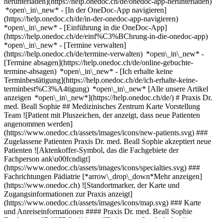
herunterladen](https://help.onedoc.ch/de/onedoc-app-herunterladen)
*open\_in\_new* - [In der OneDoc-App navigieren]
(https://help.onedoc.ch/de/in-der-onedoc-app-navigieren)
*open\_in\_new* - [Einführung in die OneDoc-App]
(https://help.onedoc.ch/de/einf%C3%BChrung-in-die-onedoc-app)
*open\_in\_new*
- [Termine verwalten](https://help.onedoc.ch/de/termine-verwalten) *open\_in\_new* - [Termine absagen](https://help.onedoc.ch/de/online-gebuchte-termine-absagen) *open\_in\_new* - [Ich erhalte keine Terminbestätigung](https://help.onedoc.ch/de/ich-erhalte-keine-terminbest%C3%A4tigung) *open\_in\_new* [Alle unsere Artikel anzeigen *open\_in\_new*](https://help.onedoc.ch/de/) # Praxis Dr. med. Beall Sophie ## Medizinisches Zentrum Karte Vorstellung Team ![Patient mit Pluszeichen, der anzeigt, dass neue Patienten angenommen werden](https://www.onedoc.ch/assets/images/icons/new-patients.svg) ### Zugelassene Patienten Praxis Dr. med. Beall Sophie akzeptiert neue Patienten ![Aktenkoffer-Symbol, das die Fachgebiete der Fachperson ank\u00fcndigt](https://www.onedoc.ch/assets/images/icons/specialties.svg) ### Fachrichtungen Pädiatrie [*arrow\_drop\_down*Mehr anzeigen](https://www.onedoc.ch) ![Standortmarker, der Karte und Zugangsinformationen zur Praxis anzeigt](https://www.onedoc.ch/assets/images/icons/map.svg) ### Karte und Anreiseinformationen #### Praxis Dr. med. Beall Sophie Dorfstrasse 65 6377 Seelisberg ![Dokument-Symbol, das die Vorstellung der Praxis ankündigt](https://www.onedoc.ch/assets/images/icons/presentation.svg) ### Vorstellung der Einrichtung Kommen Sie zu einem Termin bei uns vorbei: __Praxis Dr. med. Beall Sophie__, Medizinisches Zentrum, Seelisberg. - __Sophie Beall__ ist spezialisiert in __Pädiatrie__ Für weitere Informationen oder um einen Termin zu buchen, können Sie uns auch anrufen: [041 825 07 00](tel:+41418250700). ![Personengruppe-Symbol, das die Liste der in der Praxis tätigen Fachpersonen ankündigt](https://www.onedoc.ch/assets/images/icons/team.svg) ### Team Kinderärztin [![Sophie Beall, Kinderärztin in Seelisberg](https://www.onedoc.ch/assets/images/female.png "Sophie Beall, Kinderärztin in Seelisberg") \ __Dr. Sophie Beall__](https://www.onedoc.ch/de/kinderarztin/seelisberg/pbf7q/dr-sophie-beall) ![Sprechblasen-Symbol, das den FAQ-Bereich ank\u00fcndigt](https://www.onedoc.ch/assets/images/icons/faq.svg) ### FAQ *expand\_more* *keyboard\_arrow\_right* ## Wie lautet die Adresse von Praxis Dr. med. Beall Sophie? Praxis Dr. med. Beall Sophie empfängt Patienten hier: Dorfstrasse 65, 6377 Seelisberg. * * * *keyboard\_arrow\_right* ## Wie lautet die Telefonnummer von Praxis Dr. med. Beall Sophie? Die Telefonnummer von Praxis Dr. med. Beall Sophie lautet [041 825 07 00](tel:+41418250700). * * * *keyboard\_arrow\_right* ## Welche Fachrichtungen werden in Praxis Dr. med. Beall Sophie praktiziert? Praxis Dr. med. Beall Sophie bietet Beratungen/ Behandlungen in [Pädiatrie](https://www.onedoc.ch/de/kinderarzt/seelisberg) an. * * * *keyboard\_arrow\_right* ## Nimmt Praxis Dr. med. Beall Sophie neue Patienten auf? Ja, Praxis Dr. med. Beall Sophie nimmt neue Patienten an. Um einen Termin zu vereinbaren, können neue Patienten einfach online über OneDoc buchen. * * * *keyboard\_arrow\_right* ## Welche Sprachen werden in Praxis Dr. med. Beall Sophie gesprochen? Praxis Dr. med. Beall Sophie bietet Beratungen/ Behandlungen in Deutsch an. 1. [OneDoc](https://www.onedoc.ch/de/)/ 2. [Medizinisches Zentrum](https://www.onedoc.ch/de/medizinisches-zentrum)/ 3. [Kanton Uri](https://www.onedoc.ch/de/medizinisches-zentrum/kanton-uri)/ 4. [Seelisberg](https://www.onedoc.ch/de/medizinisches-zentrum/seelisberg)/ 5. Praxis Dr. med. Beall Sophie ### Sind Sie zuständig für die Verwaltung dieser Einrichtung? Beanspruchen Sie Ihr OneDoc Profil! OneDoc hilft Ihnen: *group*neue Patienten anzusprechen *phone\_in\_talk*die Anzahl der Anrufe in der Praxis zu reduzieren *thumb\_up*den Patienten einen modernen, digitalen Service anzubieten [OneDoc Pro entdecken](https://info.onedoc.ch/de/) ### Laden Sie die OneDoc-App herunter Buchen Sie online einen Termin bei einem Arzt, Zahnarzt oder Therapeuten in Ihrer Nähe in der Schweiz. Mit der OneDoc-App können Sie alle Ihre medizinischen Termine von Ihrem Handy aus verwalten, jederzeit und überall. ![QR-Code, der zum Apple App Store oder Google Play leitet, um die OneDoc Patienten-App zu laden](https://www.onedoc.ch/assets/images/download-app-qr.jpeg) Scannen Sie den QR-Code, um die App herunterzuladen [![Laden Sie unsere App im App Store herunter!](https://www.onedoc.ch/assets/images/app-store-badge-de.svg)](https://apps.apple.com/ch/app/onedoc/id1592376413?l=fr)[![Laden Sie unsere App im Google Play Store herunter!](https://www.onedoc.ch/assets/images/google-play-badge-de.png)](https://play.google.com/store/apps/details?id=ch.onedoc.patient&hl=fr-CH) *keyboard\_arrow\_right* ## Verwandte Suchbegriffe [Kinderarzt in Zürich](https://www.onedoc.ch/de/kinderarzt/zurich)[Kinderarzt in Uster](https://www.onedoc.ch/de/kinderarzt/uster)[Kinderarzt in Dübendorf](https://www.onedoc.ch/de/kinderarzt/dubendorf)[Kinderarzt in Hittnau](https://www.onedoc.ch/de/kinderarzt/hittnau)[Kinderarzt in Meisterschwanden](https://www.onedoc.ch/de/kinderarzt/meisterschwanden)[Kinderarzt in Ingenbohl](https://www.onedoc.ch/de/kinderarzt/ingenbohl)[Kinderarzt in Wallisellen](https://www.onedoc.ch/de/kinderarzt/wallisellen)[Kinderarzt in Altdorf UR](https://www.onedoc.ch/de/kinderarzt/altdorf?state=UR)[Kinderarzt in Hildisrieden](https://www.onedoc.ch/de/kinderarzt/hildisrieden)[Kinderarzt in Kilchberg](https://www.onedoc.ch/de/kinderarzt/kilchberg)[Kinderarzt in Meilen](https://www.onedoc.ch/de/kinderarzt/meilen)[Kinderarzt in Obfelden](https://www.onedoc.ch/de/kinderarzt/obfelden)[Kinderarzt in Glarus Nord](https://www.onedoc.ch/de/kinderarzt/glarus-nord)[Kinderarzt in Hochdorf](https://www.onedoc.ch/de/kinderarzt/hochdorf)[Kinderarzt in Baar](https://www.onedoc.ch/de/kinderarzt/baar)[Kinderarzt in Zug](https://www.onedoc.ch/de/kinderarzt/zug)[Kinderarzt in Berikon](https://www.onedoc.ch/de/kinderarzt/berikon)[Kinderarzt in Zollikon](https://www.onedoc.ch/de/kinderarzt/zollikon)[Kinderarzt in Thalwil](https://www.onedoc.ch/de/kinderarzt/thalwil)[Kinderarzt in Meiringen](https://www.onedoc.ch/de/kinderarzt/meiringen) *keyboard\_arrow\_right* ## Beliebte Suchbegriffe [Medizinisches Zentrum in Altdorf UR](https://www.onedoc.ch/de/medizinisches-zentrum/altdorf)[Medizinisches Zentrum in Seelisberg](https://www.onedoc.ch/de/medizinisches-zentrum/seelisberg) *keyboard\_arrow\_right* ## Verzeichnis der Einrichtungen [Medizinische Praxis](https://www.onedoc.ch/de/medizinische-praxis)[Medizinisches Zentrum](https://www.onedoc.ch/de/medizinisches-zentrum)[Gruppenpraxis](https://www.onedoc.ch/de/gruppenpraxis)[Zahnarztpraxis](https://www.onedoc.ch/de/zahnarztpraxis)[Apotheke](https://www.onedoc.ch/de/apotheke)[Osteopathiepraxis](https://www.onedoc.ch/de/osteopathiepraxis)[Physiotherapiepraxis](https://www.onedoc.ch/de/physiotherapiepraxis)[Medizinische Gruppe](https://www.onedoc.ch/de/medizinische-gruppe)[Zahnklinik](https://www.onedoc.ch/de/zahnklinik)[Gesundheitszentrum](https://www.onedoc.ch/de/gesundheitszentrum)[Optikgeschäft](https://www.onedoc.ch/de/optikgeschaft)[Hörzentrum](https://www.onedoc.ch/de/horzentrum)[Klinik](https://www.onedoc.ch/de/klinik)[Spital](https://www.onedoc.ch/de/spital)[Medizinisches und Zahnmedizinisches Zentrum](https://www.onedoc.ch/de/medizinisches-und-zahnmedizinisches-zentrum)[Pflegezentrum](https://www.onedoc.ch/de/pflegezentrum)[Medizinisches Labor](https://www.onedoc.ch/de/medizinisches-labor)[Praxis für Alternative Medizin](https://www.onedoc.ch/de/praxis-fur-alternative-medizin)[Medizinisches Bildgebungszentrum](https://www.onedoc.ch/de/medizinisches-bildgebungszentrum) *keyboard\_arrow\_right* ## Finden Sie einen Arzt oder Therapeuten [Ärzte- und Therapeutenverzeichnis](https://www.onedoc.ch/de/verzeichnis) [A](https://www.onedoc.ch/de/verzeichnis/A) [B](https://www.onedoc.ch/de/verzeichnis/B) [C](https://www.onedoc.ch/de/verzeichnis/C) [D](https://www.onedoc.ch/de/verzeichnis/D) [E](https://www.onedoc.ch/de/verzeichnis/E) [F](https://www.onedoc.ch/de/verzeichnis/F) [G](https://www.onedoc.ch/de/verzeichnis/G) [H](https://www.onedoc.ch/de/verzeichnis/H) [I](https://www.onedoc.ch/de/verzeichnis/I) [J](https://www.onedoc.ch/de/verzeichnis/J) [K](https://www.onedoc.ch/de/verzeichnis/K) [L](https://www.onedoc.ch/de/verzeichnis/L) [M](https://www.onedoc.ch/de/verzeichnis/M) [N](https://www.onedoc.ch/de/verzeichnis/N) [O](https://www.onedoc.ch/de/verzeichnis/O) [P](https://www.onedoc.ch/de/verzeichnis/P) [Q](https://www.onedoc.ch/de/verzeichnis/Q) [R](https://www.onedoc.ch/de/verzeichnis/R) [S](https://www.onedoc.ch/de/verzeichnis/S) [T](https://www.onedoc.ch/de/verzeichnis/T) [U](https://www.onedoc.ch/de/verzeichnis/U) [V](https://www.onedoc.ch/de/verzeichnis/V) [W](https://www.onedoc.ch/de/verzeichnis/W) [X](https://www.onedoc.ch/de/verzeichnis/X) [Y](https://www.onedoc.ch/de/verzeichnis/Y) [Z](https://www.onedoc.ch/de/verzeichnis/Z) ## OneDoc [Ich bin Gesundheitsfachperson](https://info.onedoc.ch/de/) [Über uns](https://info.onedoc.ch/de/unsere-mission/) [Presse](https://info.onedoc.ch/de/media/) [Karriere](https://career.onedoc.ch/de) [Datenschutzzentrum](https://privacy.onedoc.ch/de/) [Verwaltung der Cookies](javascript:Didomi.preferences.show%28%29) [Hilfezentrum](https://help.onedoc.ch/de/) ## Sprachen [Deutsch](https://www.onedoc.ch/de/medizinisches-zentrum/seelisberg/evh8/praxis-dr-med-beall-sophie) [Français](https://www.onedoc.ch/fr/centre-medical/seelisberg/evh8/praxis-dr-med-beall-sophie) [Italiano](https://www.onedoc.ch/it/centro-medico/seelisberg/evh8/praxis-dr-med-beall-sophie) [English](https://www.onedoc.ch/en/medical-center/seelisberg/evh8/praxis-dr-med-beall-sophie) ## Verwandte Suchbegriffe [Kinderarzt in Zürich](https://www.onedoc.ch/de/kinderarzt/zurich) [Kinderarzt in Uster](https://www.onedoc.ch/de/kinderarzt/uster) [Kinderarzt in Dübendorf](https://www.onedoc.ch/de/kinderarzt/dubendorf) [Kinderarzt in Hittnau](https://www.onedoc.ch/