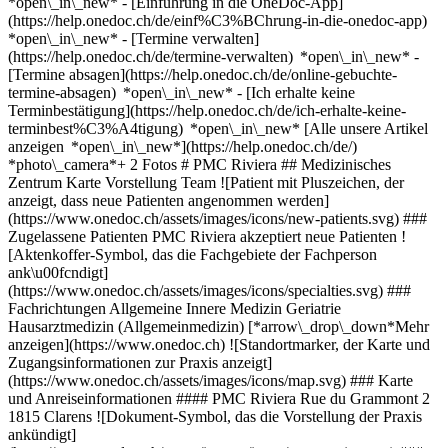
*open\_in\_new* - [Einführung in die OneDoc-App]
(https://help.onedoc.ch/de/einf%C3%BChrung-in-die-onedoc-app)
*open\_in\_new*
- [Termine verwalten](https://help.onedoc.ch/de/termine-verwalten) *open\_in\_new* - [Termine absagen](https://help.onedoc.ch/de/online-gebuchte-termine-absagen) *open\_in\_new* - [Ich erhalte keine Terminbestätigung](https://help.onedoc.ch/de/ich-erhalte-keine-terminbest%C3%A4tigung) *open\_in\_new* [Alle unsere Artikel anzeigen *open\_in\_new*](https://help.onedoc.ch/de/) *photo\_camera*+ 2 Fotos # PMC Riviera ## Medizinisches Zentrum Karte Vorstellung Team ![Patient mit Pluszeichen, der anzeigt, dass neue Patienten angenommen werden](https://www.onedoc.ch/assets/images/icons/new-patients.svg) ### Zugelassene Patienten PMC Riviera akzeptiert neue Patienten ![Aktenkoffer-Symbol, das die Fachgebiete der Fachperson ank\u00fcndigt](https://www.onedoc.ch/assets/images/icons/specialties.svg) ### Fachrichtungen Allgemeine Innere Medizin Geriatrie Hausarztmedizin (Allgemeinmedizin) [*arrow\_drop\_down*Mehr anzeigen](https://www.onedoc.ch) ![Standortmarker, der Karte und Zugangsinformationen zur Praxis anzeigt](https://www.onedoc.ch/assets/images/icons/map.svg) ### Karte und Anreiseinformationen #### PMC Riviera Rue du Grammont 2 1815 Clarens ![Dokument-Symbol, das die Vorstellung der Praxis ankündigt](https://www.onedoc.ch/assets/images/icons/presentation.svg) ### Vorstellung der Einrichtung Kommen Sie zu einem Termin bei uns vorbei: __PMC Riviera__, Medizinisches Zentrum, Clarens. - __Christoph Blank__ ist spezialisiert in __Allgemeine Innere Medizin__ - __Romaine de Sépibus__ ist spezialisiert in __Hausarztmedizin (Allgemeinmedizin)__ Für weitere Informationen oder um einen Termin zu buchen, können Sie uns auch anrufen: [021 989 28 70](tel:+41219892870). [![PMC Riviera, Medizinisches Zentrum in Clarens](https://assets.onedoc.ch/images/entities/818fab4f75d9e79ffc66bd787396ad16a5ca06d62f0d231b3fd777bfeef17dcb-small.png "PMC Riviera, Medizinisches Zentrum in Clarens")](https://assets.onedoc.ch/images/entities/818fab4f75d9e79ffc66bd787396ad16a5ca06d62f0d231b3fd777bfeef17dcb.png)[![PMC Riviera, Medizinisches Zentrum in Clarens](https://assets.onedoc.ch/images/entities/4462e545408c4f05e70c4652a5ed488bc4badffa8bed0f24253feb429da3fdec-small.jpg "PMC Riviera, Medizinisches Zentrum in Clarens")](https://assets.onedoc.ch/images/entities/4462e545408c4f05e70c4652a5ed488bc4badffa8bed0f24253feb429da3fdec.jpg)[![PMC Riviera, Medizinisches Zentrum in Clarens](https://assets.onedoc.ch/images/entities/daf1a886cc059e5428b8a4c5c0a9ba91b75fb36470fc211db06e7aff7486541e-small.jpg "PMC Riviera, Medizinisches Zentrum in Clarens")](https://assets.onedoc.ch/images/entities/daf1a886cc059e5428b8a4c5c0a9ba91b75fb36470fc211db06e7aff7486541e.jpg) ![Personengruppe-Symbol, das die Liste der in der Praxis tätigen Fachpersonen ankündigt](https://www.onedoc.ch/assets/images/icons/team.svg) ### Team Facharzt für Allgemeine Innere Medizin [![Christoph Blank, Facharzt für Allgemeine Innere Medizin in Clarens](https://assets.onedoc.ch/images/users/4d0dc1ab1571a22ef9ab6b2d5d4fab96b77c1e7f7d7f182829c8a5780134d4db-small.jpg "Christoph Blank, Facharzt für Allgemeine Innere Medizin in Clarens") \ __Dr. Christoph Blank__](https://www.onedoc.ch/de/facharzt-fur-allgemeine-innere-medizin/clarens/pcjz3/dr-christoph-blank) Hausärztin (Allgemeinmedizinerin) [![Romaine de Sépibus, Hausärztin (Allgemeinmedizinerin) in Clarens](https://assets.onedoc.ch/images/users/37c8876bb4f91485e2abd033872cf9d6cae7aaf38ca0379a79cf16e26db9e814-small.jpg "Romaine de Sépibus, Hausärztin (Allgemeinmedizinerin) in Clarens") \ __Dr. Romaine de Sépibus__](https://www.onedoc.ch/de/hausarztin-allgemeinmedizinerin/clarens/pcjz2/dr-romaine-de-sepibus) ![Sprechblasen-Symbol, das den FAQ-Bereich ank\u00fcndigt](https://www.onedoc.ch/assets/images/icons/faq.svg) ### FAQ *expand\_more* *keyboard\_arrow\_right* ## Wie lautet die Adresse von PMC Riviera? PMC Riviera empfängt Patienten hier: Rue du Grammont 2, 1815 Clarens. * * * *keyboard\_arrow\_right* ## Wie lautet die Telefonnummer von PMC Riviera? Die Telefonnummer von PMC Riviera lautet [021 989 28 70](tel:+41219892870). * * * *keyboard\_arrow\_right* ## Welche Fachrichtungen werden in PMC Riviera praktiziert? PMC Riviera bietet Beratungen/ Behandlungen in [Allgemeine Innere Medizin](https://www.onedoc.ch/de/facharzt-fur-allgemeine-innere-medizin/clarens), [Geriatrie](https://www.onedoc.ch/de/geriater/clarens) und [Hausarztmedizin (Allgemeinmedizin)](https://www.onedoc.ch/de/hausarzt-allgemeinmedizin/clarens) an. * * * *keyboard\_arrow\_right* ## Nimmt PMC Riviera neue Patienten auf? Ja, PMC Riviera nimmt neue Patienten an. Um einen Termin zu vereinbaren, können neue Patienten einfach online über OneDoc buchen. * * * *keyboard\_arrow\_right* ## Welche Sprachen werden in PMC Riviera gesprochen? PMC Riviera bietet Beratungen/ Behandlungen in Deutsch, Englisch, Spanisch und Französisch an. 1. [OneDoc](https://www.onedoc.ch/de/)/ 2. [Medizinisches Zentrum](https://www.onedoc.ch/de/medizinisches-zentrum)/ 3. [Kanton Waadt](https://www.onedoc.ch/de/medizinisches-zentrum/kanton-waadt)/ 4. [Clarens](https://www.onedoc.ch/de/medizinisches-zentrum/clarens)/ 5. PMC Riviera ### Termin buchen bei PMC Riviera Füllen Sie die folgenden Felder aus 1 Fachrichtung Wählen Sie eine Fachrichtung * * * *touch\_app* Wählen Sie einen Termin *chevron\_left* Mi. 05 Aug. *chevron\_right* Mehr Termine anzeigen Zeitfenster Termin buchen ### Laden Sie die OneDoc-App herunter Buchen Sie online einen Termin bei einem Arzt, Zahnarzt oder Therapeuten in Ihrer Nähe in der Schweiz. Mit der OneDoc-App können Sie alle Ihre medizinischen Termine von Ihrem Handy aus verwalten, jederzeit und überall. ![QR-Code, der zum Apple App Store oder Google Play leitet, um die OneDoc Patienten-App zu laden](https://www.onedoc.ch/assets/images/download-app-qr.jpeg) Scannen Sie den QR-Code, um die App herunterzuladen [![Laden Sie unsere App im App Store herunter!](https://www.onedoc.ch/assets/images/app-store-badge-de.svg)](https://apps.apple.com/ch/app/onedoc/id1592376413?l=fr)[![Laden Sie unsere App im Google Play Store herunter!](https://www.onedoc.ch/assets/images/google-play-badge-de.png)](https://play.google.com/store/apps/details?id=ch.onedoc.patient&hl=fr-CH) *keyboard\_arrow\_right* ## Verwandte Suchbegriffe [Hausarzt (Allgemeinmedizin) in Lausanne](https://www.onedoc.ch/de/hausarzt-allgemeinmedizin/lausanne)[Facharzt für Allgemeine Innere Medizin in Lausanne](https://www.onedoc.ch/de/facharzt-fur-allgemeine-innere-medizin/lausanne)[Hausarzt (Allgemeinmedizin) in Renens](https://www.onedoc.ch/de/hausarzt-allgemeinmedizin/renens)[Facharzt für Allgemeine Innere Medizin in Morges](https://www.onedoc.ch/de/facharzt-fur-allgemeine-innere-medizin/morges)[Hausarzt (Allgemeinmedizin) in Freiburg](https://www.onedoc.ch/de/hausarzt-allgemeinmedizin/freiburg)[Hausarzt (Allgemeinmedizin) in Vevey](https://www.onedoc.ch/de/hausarzt-allgemeinmedizin/vevey)[Hausarzt (Allgemeinmedizin) in Bulle](https://www.onedoc.ch/de/hausarzt-allgemeinmedizin/bulle)[Hausarzt (Allgemeinmedizin) in Gland](https://www.onedoc.ch/de/hausarzt-allgemeinmedizin/gland)[Hausarzt (Allgemeinmedizin) in Morges](https://www.onedoc.ch/de/hausarzt-allgemeinmedizin/morges)[Facharzt für Allgemeine Innere Medizin in Ecublens VD](https://www.onedoc.ch/de/facharzt-fur-allgemeine-innere-medizin/ecublens?state=VD)[Hausarzt (Allgemeinmedizin) in Prilly](https://www.onedoc.ch/de/hausarzt-allgemeinmedizin/prilly)[Facharzt für Allgemeine Innere Medizin in Gland](https://www.onedoc.ch/de/facharzt-fur-allgemeine-innere-medizin/gland)[Hausarzt (Allgemeinmedizin) in Chavannes-près-Renens](https://www.onedoc.ch/de/hausarzt-allgemeinmedizin/chavannes-pres-renens)[Hausarzt (Allgemeinmedizin) in Estavayer](https://www.onedoc.ch/de/hausarzt-allgemeinmedizin/estavayer)[Facharzt für Allgemeine Innere Medizin in Vevey](https://www.onedoc.ch/de/facharzt-fur-allgemeine-innere-medizin/vevey)[Hausarzt (Allgemeinmedizin) in Givisiez](https://www.onedoc.ch/de/hausarzt-allgemeinmedizin/givisiez)[Hausarzt (Allgemeinmedizin) in Aigle](https://www.onedoc.ch/de/hausarzt-allgemeinmedizin/aigle)[Facharzt für Allgemeine Innere Medizin in Freiburg](https://www.onedoc.ch/de/facharzt-fur-allgemeine-innere-medizin/freiburg)[Facharzt für Allgemeine Innere Medizin in Chexbres](https://www.onedoc.ch/de/facharzt-fur-allgemeine-innere-medizin/chexbres)[Hausarzt (Allgemeinmedizin) in Romanel-sur-Lausanne](https://www.onedoc.ch/de/hausarzt-allgemeinmedizin/romanel-sur-lausanne)[Facharzt für Allgemeine Innere Medizin in Bulle](https://www.onedoc.ch/de/facharzt-fur-allgemeine-innere-medizin/bulle) *keyboard\_arrow\_right* ## Beliebte Suchbegriffe [Medizinisches Zentrum in Lausanne](https://www.onedoc.ch/de/medizinisches-zentrum/lausanne)[Medizinisches Zentrum in Renens](https://www.onedoc.ch/de/medizinisches-zentrum/renens)[Medizinisches Zentrum in Crissier](https://www.onedoc.ch/de/medizinisches-zentrum/crissier)[Medizinisches Zentrum in Morges](https://www.onedoc.ch/de/medizinisches-zentrum/morges)[Medizinisches Zentrum in Yverdon-les-Bains](https://www.onedoc.ch/de/medizinisches-zentrum/yverdon-les-bains)[Medizinisches Zentrum in Montreux](https://www.onedoc.ch/de/medizinisches-zentrum/montreux)[Medizinisches Zentrum in Vevey](https://www.onedoc.ch/de/medizinisches-zentrum/vevey)[Medizinisches Zentrum in Genolier](https://www.onedoc.ch/de/medizinisches-zentrum/genolier)[Medizinisches Zentrum in Gland](https://www.onedoc.ch/de/medizinisches-zentrum/gland)[Medizinisches Zentrum in Nyon](https://www.onedoc.ch/de/medizinisches-zentrum/nyon)[Medizinisches Zentrum in Aigle](https://www.onedoc.ch/de/medizinisches-zentrum/aigle)[Medizinisches Zentrum in Epalinges](https://www.onedoc.ch/de/medizinisches-zentrum/epalinges)[Medizinisches Zentrum in Aubonne](https://www.onedoc.ch/de/medizinisches-zentrum/aubonne)[Medizinisches Zentrum in Prilly](https://www.onedoc.ch/de/medizinisches-zentrum/prill