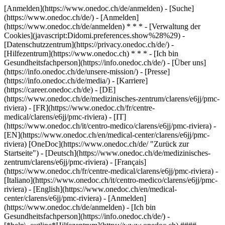
[Anmelden](https://www.onedoc.ch/de/anmelden) - [Suche]
(https://www.onedoc.ch/de/) - [Anmelden]
(https://www.onedoc.ch/de/anmelden) * * * - [Verwaltung der
Cookies](javascript:Didomi.preferences.show%28%29) -
[Datenschutzzentrum](https://privacy.onedoc.ch/de/) -
[Hilfezentrum](https://www.onedoc.ch) * * * - [Ich bin
Gesundheitsfachperson](https://info.onedoc.ch/de/) - [Über uns]
(https://info.onedoc.ch/de/unsere-mission/) - [Presse]
(https://info.onedoc.ch/de/media/) - [Karriere]
(https://career.onedoc.ch/de)
- [DE]
(https://www.onedoc.ch/de/medizinisches-zentrum/clarens/e6jj/pmc-
riviera) - [FR](https://www.onedoc.ch/fr/centre-
medical/clarens/e6jj/pmc-riviera) - [IT]
(https://www.onedoc.ch/it/centro-medico/clarens/e6jj/pmc-riviera) -
[EN](https://www.onedoc.ch/en/medical-center/clarens/e6jj/pmc-
riviera) [OneDoc](https://www.onedoc.ch/de/ "Zurück zur
Startseite") - [Deutsch](https://www.onedoc.ch/de/medizinisches-
zentrum/clarens/e6jj/pmc-riviera) - [Français]
(https://www.onedoc.ch/fr/centre-medical/clarens/e6jj/pmc-riviera) -
[Italiano](https://www.onedoc.ch/it/centro-medico/clarens/e6jj/pmc-
riviera) - [English](https://www.onedoc.ch/en/medical-
center/clarens/e6jj/pmc-riviera)
- [Anmelden]
(https://www.onedoc.ch/de/anmelden) - [Ich bin
Gesundheitsfachperson](https://info.onedoc.ch/de/)
-