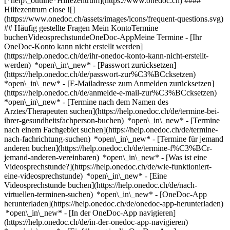
[*help\_outline*Hilfezentrum](https://www.onedoc.ch) ####
Hilfezentrum close ![]
(https://www.onedoc.ch/assets/images/icons/frequent-questions.svg)
## Häufig gestellte Fragen Mein KontoTermine
buchenVideosprechstundeOneDoc-AppMeine Termine - [Ihr
OneDoc-Konto kann nicht erstellt werden]
(https://help.onedoc.ch/de/ihr-onedoc-konto-kann-nicht-erstellt-
werden) *open\_in\_new* - [Passwort zurücksetzen]
(https://help.onedoc.ch/de/passwort-zur%C3%BCcksetzen)
*open\_in\_new* - [E-Mailadresse zum Anmelden zurücksetzen]
(https://help.onedoc.ch/de/anmelde-e-mail-zur%C3%BCcksetzen)
*open\_in\_new*
- [Termine nach dem Namen des
Arztes/Therapeuten suchen](https://help.onedoc.ch/de/termine-bei-
ihrer-gesundheitsfachperson-buchen) *open\_in\_new* - [Termine
nach einem Fachgebiet suchen](https://help.onedoc.ch/de/termine-
nach-fachrichtung-suchen) *open\_in\_new* - [Termine für jemand
anderen buchen](https://help.onedoc.ch/de/termine-f%C3%BCr-
jemand-anderen-vereinbaren) *open\_in\_new*
- [Was ist eine
Videosprechstunde?](https://help.onedoc.ch/de/wie-funktioniert-
eine-videosprechstunde) *open\_in\_new* - [Eine
Videosprechstunde buchen](https://help.onedoc.ch/de/nach-
virtuellen-terminen-suchen) *open\_in\_new*
- [OneDoc-App
herunterladen](https://help.onedoc.ch/de/onedoc-app-herunterladen)
*open\_in\_new* - [In der OneDoc-App navigieren]
(https://help.onedoc.ch/de/in-der-onedoc-app-navigieren)