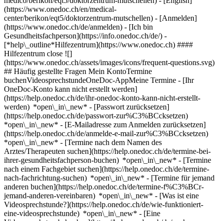
medico/berikon/eqt5/doktorzentrum-mutschellen) - [English]
(https://www.onedoc.ch/en/medical-
center/berikon/eqt5/doktorzentrum-mutschellen)
- [Anmelden]
(https://www.onedoc.ch/de/anmelden) - [Ich bin
Gesundheitsfachperson](https://info.onedoc.ch/de/)
-
[*help\_outline*Hilfezentrum](https://www.onedoc.ch) ####
Hilfezentrum close ![]
(https://www.onedoc.ch/assets/images/icons/frequent-questions.svg)
## Häufig gestellte Fragen Mein KontoTermine
buchenVideosprechstundeOneDoc-AppMeine Termine - [Ihr
OneDoc-Konto kann nicht erstellt werden]
(https://help.onedoc.ch/de/ihr-onedoc-konto-kann-nicht-erstellt-
werden) *open\_in\_new* - [Passwort zurücksetzen]
(https://help.onedoc.ch/de/passwort-zur%C3%BCcksetzen)
*open\_in\_new* - [E-Mailadresse zum Anmelden zurücksetzen]
(https://help.onedoc.ch/de/anmelde-e-mail-zur%C3%BCcksetzen)
*open\_in\_new*
- [Termine nach dem Namen des
Arztes/Therapeuten suchen](https://help.onedoc.ch/de/termine-bei-
ihrer-gesundheitsfachperson-buchen) *open\_in\_new* - [Termine
nach einem Fachgebiet suchen](https://help.onedoc.ch/de/termine-
nach-fachrichtung-suchen) *open\_in\_new* - [Termine für jemand
anderen buchen](https://help.onedoc.ch/de/termine-f%C3%BCr-
jemand-anderen-vereinbaren) *open\_in\_new*
- [Was ist eine
Videosprechstunde?](https://help.onedoc.ch/de/wie-funktioniert-
eine-videosprechstunde) *open\_in\_new* - [Eine