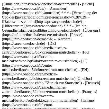
[Anmelden](https://www.onedoc.ch/de/anmelden) - [Suche]
(https://www.onedoc.ch/de/) - [Anmelden]
(https://www.onedoc.ch/de/anmelden) * * * - [Verwaltung der
Cookies](javascript:Didomi.preferences.show%28%29) -
[Datenschutzzentrum](https://privacy.onedoc.ch/de/) -
[Hilfezentrum](https://www.onedoc.ch) * * * - [Ich bin
Gesundheitsfachperson](https://info.onedoc.ch/de/) - [Über uns]
(https://info.onedoc.ch/de/unsere-mission/) - [Presse]
(https://info.onedoc.ch/de/media/) - [Karriere]
(https://career.onedoc.ch/de)
- [DE]
(https://www.onedoc.ch/de/medizinisches-
zentrum/berikon/eqt5/doktorzentrum-mutschellen) - [FR]
(https://www.onedoc.ch/fr/centre-
medical/berikon/eqt5/doktorzentrum-mutschellen) - [IT]
(https://www.onedoc.ch/it/centro-
medico/berikon/eqt5/doktorzentrum-mutschellen) - [EN]
(https://www.onedoc.ch/en/medical-
center/berikon/eqt5/doktorzentrum-mutschellen) [OneDoc]
(https://www.onedoc.ch/de/ "Zurück zur Startseite") - [Deutsch]
(https://www.onedoc.ch/de/medizinisches-
zentrum/berikon/eqt5/doktorzentrum-mutschellen) - [Français]
(https://www.onedoc.ch/fr/centre-
medical/berikon/eqt5/doktorzentrum-mutschellen) - [Italiano]
(https://www.onedoc.ch/it/centro-