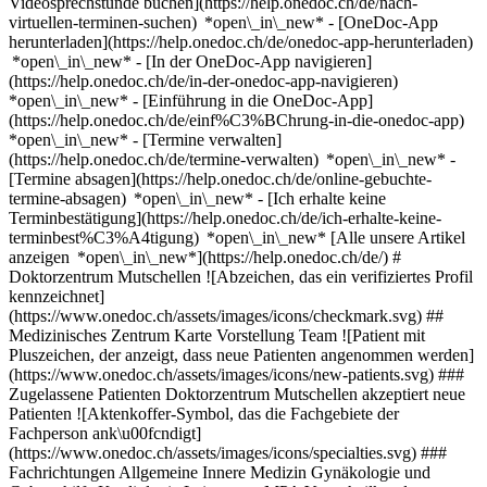
Videosprechstunde buchen](https://help.onedoc.ch/de/nach-
virtuellen-terminen-suchen) *open\_in\_new*
- [OneDoc-App
herunterladen](https://help.onedoc.ch/de/onedoc-app-herunterladen)
*open\_in\_new* - [In der OneDoc-App navigieren]
(https://help.onedoc.ch/de/in-der-onedoc-app-navigieren)
*open\_in\_new* - [Einführung in die OneDoc-App]
(https://help.onedoc.ch/de/einf%C3%BChrung-in-die-onedoc-app)
*open\_in\_new*
- [Termine verwalten](https://help.onedoc.ch/de/termine-verwalten) *open\_in\_new* - [Termine absagen](https://help.onedoc.ch/de/online-gebuchte-termine-absagen) *open\_in\_new* - [Ich erhalte keine Terminbestätigung](https://help.onedoc.ch/de/ich-erhalte-keine-terminbest%C3%A4tigung) *open\_in\_new* [Alle unsere Artikel anzeigen *open\_in\_new*](https://help.onedoc.ch/de/) # Doktorzentrum Mutschellen ![Abzeichen, das ein verifiziertes Profil kennzeichnet](https://www.onedoc.ch/assets/images/icons/checkmark.svg) ## Medizinisches Zentrum Karte Vorstellung Team ![Patient mit Pluszeichen, der anzeigt, dass neue Patienten angenommen werden](https://www.onedoc.ch/assets/images/icons/new-patients.svg) ### Zugelassene Patienten Doktorzentrum Mutschellen akzeptiert neue Patienten ![Aktenkoffer-Symbol, das die Fachgebiete der Fachperson ank\u00fcndigt](https://www.onedoc.ch/assets/images/icons/specialties.svg) ### Fachrichtungen Allgemeine Innere Medizin Gynäkologie und Geburtshilfe Kardiologie Leistungen MPA Venenheilkunde [*arrow\_drop\_down*Mehr anzeigen](https://www.onedoc.ch) ![Mikroskop-Symbol, das die Expertisen der Fachperson ank\u00fcndigt](https://www.onedoc.ch/assets/images/icons/expertises.svg) ### Expertisen Abdomensonografie | Ultraschall des Bauches Arrhythmie Ausmessen von Kompressionsstrümpfen Beckenbodenrehabilitation | Postpartale Rehabilitation | Urogenitale Rehabilitation Echokardiografie | Herzultraschall Eierstockkrebs | Ovarialkarzinom Elektrokardiogramm (EKG) Endometriose Ergometrie | Belastungstest | Leistungstest Familienplanung Geburt Geburtsvorbereitung Gefässultraschall | Duplexsonographie | Gefässdoppler Herz-Kreislauf-Prävention | CardioCheck Herzinsuffizienz | Herzschwäche Hormonanalyse Impfberatung Infusionstherapie | Drip spa Langzeit-Blutdruck | 24h Blutdruckmessung Präoperative Untersuchung Röntgen Schrittmacherkontrolle | ICD-Kontrollen Schwangerschaftsultraschall Schwangerschaftsvorsorge | Schwangerschaftsuntersuchung Spirale | Spiraleinlage | Intrauterinpessar (IUP) Spirometrie | Lungenfunktionstest | Lungenfunktionsprüfung | Lufu Thrombose | Tiefe Venenthrombose (TVT) Venenentzündung | Phlebitis Verhütung Verkehrsmedizinische Kontrolluntersuchung STUFE 1 Verkehrsmedizinische Kontrolluntersuchung STUFE 2 Vorsorgeuntersuchung Brustkrebs Vorsorgeuntersuchung | Check up [*arrow\_drop\_down*Mehr anzeigen](https://www.onedoc.ch) ![Standortmarker, der Karte und Zugangsinformationen zur Praxis anzeigt](https://www.onedoc.ch/assets/images/icons/map.svg) ### Karte und Anreiseinformationen #### Doktorzentrum Mutschellen Corneliastrasse 6 8965 Berikon #### Öffnungszeiten Derzeit geschlossen - Öffnet am Samstag um 08:00 *expand\_more* Montag: 07:00 - 18:00 Dienstag: 07:00 - 18:00 Mittwoch: 07:00 - 18:00 Donnerstag: 07:00 - 18:00 Freitag: 07:00 - 18:00 Samstag: 08:00 - 11:00 Sonntag: Geschlossen #### Website [Zur Website *open\_in\_new*](https://doktorzentrum-mutschellen.ch/) ![Dokument-Symbol, das die Vorstellung der Praxis ankündigt](https://www.onedoc.ch/assets/images/icons/presentation.svg) ### Vorstellung der Einrichtung ## Hausarztmedizin Unsere Allgemeinmediziner/innen und Internist/innen bieten umfassende medizinische Versorgung – von der Vorsorge bis zur Behandlung chronischer Erkrankungen. Wir legen Wert auf eine ganzheitliche Betrachtung Ihrer Gesundheit. __Digitales Röntgen__ Präzise Diagnosen mit modernster Technologie – unser digitales Röntgen minimiert Strahlenbelastung und maximiert Klarheit. __Labor__ Schnelle und zuverlässige Ergebnisse direkt vor Ort – unser Labor bietet ein umfangreiches Spektrum an Diagnostik für Ihre Gesundheit. __Elektrokardiogramm__ Herzgesundheit auf den Punkt gebracht – mit unserem Elektrokardiogramm (EKG) für eine präzise Überwachung und Diagnose. __Lungenfunktionstest__ Atmen Sie durch – unser Lungenfunktionstest evaluiert effektiv Ihre Atemwege und Lungenkapazität für optimale Behandlungsstrategien. __Check up__ Vorsorge, die Leben rettet – unser umfassender Check-up identifiziert frühzeitig Risiken und schützt Ihre Gesundheit langfristig. __Vorsorgeuntersuchungen__ Ein Schritt voraus für Ihre Gesundheit – individuell abgestimmte Vorsorgeuntersuchungen für präventive Gesundheitsfürsorge. __Untersuchungen Strassenverkehrsamt__ Sicher am Steuer - Einige Hausärzte/innen verfügen über die Zusatzausbildungen und bieten die vorgeschriebenen periodischen Kontrolluntersuchungen fürs Strassenverkehrsamt für die Kategorien I + II an. __Impfberatung__ Schutz durch Prävention – in unserer Impfberatung erhalten Sie individuelle Empfehlungen für notwendige und sinnvolle Impfungen. __Präoperative Abklärungen__ Gründlich vorbereitet in den Operationssaal – unsere präoperative Abklärungen stellen sicher, dass Sie bestens für Ihren Eingriff gerüstet sind. __Kleinchirurgie__ Minimalinvasive Eingriffe mit maximaler Sorgfalt – unsere Kleinchirurgie bietet schnelle Lösungen für kleinere chirurgische Anliegen. __Infusionen__ Effektive Behandlung direkt ins Blut – unsere Infusionstherapien unterstützen Ihre Genesung mit wichtigen Medikamenten und Nährstoffen. __Notfallkonsultationen__ Schnelle Hilfe, wenn jede Sekunde zählt – unsere Notfallkonsultationen bieten sofortige medizinische Versorgung in akuten Situationen. __Diagnostischer Ultraschall__ Einblick mit Präzision – unser diagnostischer Ultraschall deckt mit modernster Bildgebung das Innere Ihres Körpers auf. [*arrow\_drop\_down*Mehr anzeigen](https://www.onedoc.ch) [](https://assets.onedoc.ch/images/entities/bbf962a2e065640258ef6bcbed7100b350bdc48d4f032653a6c7420baded5594.png)[![Doktorzentrum Mutschellen, Medizinisches Zentrum in Berikon](https://assets.onedoc.ch/images/entities/5da10b6d9f89753e8f4113e021ec4ba6e1c0a6221704a112040a28873bb66680-small.jpg "Doktorzentrum Mutschellen, Medizinisches Zentrum in Berikon")](https://assets.onedoc.ch/images/entities/5da10b6d9f89753e8f4113e021ec4ba6e1c0a6221704a112040a28873bb66680.jpg)[![Doktorzentrum Mutschellen, Medizinisches Zentrum in Berikon](https://assets.onedoc.ch/images/entities/7f9a1f337de18334b89c391dbb7ecd7dc9c361c2bd46942ea886684723ee239c-small.jpg "Doktorzentrum Mutschellen, Medizinisches Zentrum in Berikon")](https://assets.onedoc.ch/images/entities/7f9a1f337de18334b89c391dbb7ecd7dc9c361c2bd46942ea886684723ee239c.jpg)[![Doktorzentrum Mutschellen, Medizinisches Zentrum in Berikon](https://assets.onedoc.ch/images/entities/30109c4e5eb81a35b936a9bb0714706d25f534917c56be08eda7ef1d0381df86-small.jpg "Doktorzentrum Mutschellen, Medizinisches Zentrum in Berikon")](https://assets.onedoc.ch/images/entities/30109c4e5eb81a35b936a9bb0714706d25f534917c56be08eda7ef1d0381df86.jpg)[![Doktorzentrum Mutschellen, Medizinisches Zentrum in Berikon](https://assets.onedoc.ch/images/entities/51ddd73d0d7acab9985cdf4b695126aa365b7f88dceff813e4d21fdafc61241e-small.jpg "Doktorzentrum Mutschellen, Medizinisches Zentrum in Berikon")](https://assets.onedoc.ch/images/entities/51ddd73d0d7acab9985cdf4b695126aa365b7f88dceff813e4d21fdafc61241e.jpg)[![Doktorzentrum Mutschellen, Medizinisches Zentrum in Berikon](https://assets.onedoc.ch/images/entities/5379d3dd99d0bee41689d900bc958e8c93b52a13812fbb675c9ab898aaaa13b2-small.jpg "Doktorzentrum Mutschellen, Medizinisches Zentrum in Berikon")](https://assets.onedoc.ch/images/entities/5379d3dd99d0bee41689d900bc958e8c93b52a13812fbb675c9ab898aaaa13b2.jpg)[![Doktorzentrum Mutschellen, Medizinisches Zentrum in Berikon](https://assets.onedoc.ch/images/entities/307812136d152c3cc32a6d966dbda03884f55f368ca22a91c939e17cc5e2d34d-small.jpg "Doktorzentrum Mutschellen, Medizinisches Zentrum in Berikon")](https://assets.onedoc.ch/images/entities/307812136d152c3cc32a6d966dbda03884f55f368ca22a91c939e17cc5e2d34d.jpg)[![Doktorzentrum Mutschellen, Medizinisches Zentrum in Berikon](https://assets.onedoc.ch/images/entities/38e9a6bb18e820868b381d373a17989e3081bd1f5c6bd3481422a3bd62136385-small.jpg "Doktorzentrum Mutschellen, Medizinisches Zentrum in Berikon")](https://assets.onedoc.ch/images/entities/38e9a6bb18e820868b381d373a17989e3081bd1f5c6bd3481422a3bd62136385.jpg) ![Personengruppe-Symbol, das die Liste der in der Praxis tätigen Fachpersonen ankündigt](https://www.onedoc.ch/assets/images/icons/team.svg) ### Team Fachärzte für Allgemeine Innere Medizin [![Marta Casal, Fachärztin für Allgemeine Innere Medizin in Berikon](https://assets.onedoc.ch/images/users/fab2b43e20367c8d87cad4130bf424a5e86afbff4a64bd129ecab590dcc24e05-small.jpg "Marta Casal, Fachärztin für Allgemeine Innere Medizin in Berikon") \ __Dr. med. Marta Casal__](https://www.onedoc.ch/de/facharztin-fur-allgemeine-innere-medizin/berikon/pc1pp/dr-med-marta-casal) [![Marie Coutelou, Fachärztin für Allgemeine Innere Medizin in Berikon](https://assets.onedoc.ch/images/users/e8106f9bb858d6985b31e2194d59bfa4abdb6a5e5d4168b1044e7c8abb1af169-small.jpg "Marie Coutelou, Fachärztin für Allgemeine Innere Medizin in Berikon") \ __Dr. med. Marie Coutelou__](https://www.onedoc.ch/de/facharztin-fur-allgemeine-innere-medizin/berikon/pc1po/dr-med-marie-coutelou) [![Christian Ebnöther, Facharzt für Allgemeine Innere Medizin in Berikon](https://assets.onedoc.ch/images/users/7df0844e0683f51742487ac5d99aed96399405233054169209a7961b790c5dc8-small.jpg "Christian Ebnöther, Facharzt für Allgemeine Innere Medizin in Berikon") \ __Dr. med. Christian Ebnöther__](https://www.onedoc.ch/de/facharzt-fur-allgemeine-innere-medizin/berikon/pc1ph/dr-med-christian-ebnother) [![Kathleen Fehr, Fachärztin für Allgemeine Innere Medizin in Berikon](https://assets.onedoc.ch/images/users/abff2cca03990439e2e2cbece2dc3f8d7e33ecc4f420a7cc5dba2dfa4583e64e-small.jpg "Kathleen Fehr, Fachärztin für Allgemeine Innere Medizin in Berikon") \ __Dr. med. Kathleen Fehr__](https://www.onedoc.ch/de/facharztin-fur-allgemeine-innere-medizin/berikon/pc1pm/dr-med-kathleen-fehr) [![Alex Gysi, Facharzt für Allgemeine Innere Medizin in Berikon](http