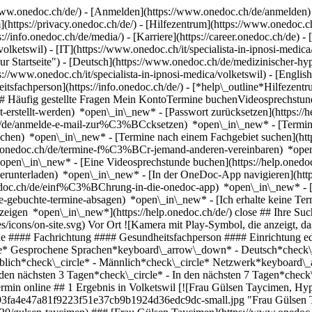
ww.onedoc.ch/de/) - [Anmelden](https://www.onedoc.ch/de/anmelden) 
ttps://privacy.onedoc.ch/de/) - [Hilfezentrum](https://www.onedoc.ch) 
s://info.onedoc.ch/de/media/) - [Karriere](https://career.onedoc.ch/de)
- 
olketswil) - [IT](https://www.onedoc.ch/it/specialista-in-ipnosi-medic
 Startseite") - [Deutsch](https://www.onedoc.ch/de/medizinischer-hyp
ps://www.onedoc.ch/it/specialista-in-ipnosi-medica/volketswil) - [Engl
tsfachperson](https://info.onedoc.ch/de/)
- [*help\_outline*Hilfezent
g) ## Häufig gestellte Fragen Mein KontoTermine buchenVideosprech
icht-erstellt-werden) *open\_in\_new* - [Passwort zurücksetzen](htt
.ch/de/anmelde-e-mail-zur%C3%BCcksetzen) *open\_in\_new*
- [Termi
-buchen) *open\_in\_new* - [Termine nach einem Fachgebiet suchen](ht
elp.onedoc.ch/de/termine-f%C3%BCr-jemand-anderen-vereinbaren) *op
) *open\_in\_new* - [Eine Videosprechstunde buchen](https://help.one
erunterladen) *open\_in\_new* - [In der OneDoc-App navigieren](http
onedoc.ch/de/einf%C3%BChrung-in-die-onedoc-app) *open\_in\_new*
- [Termine verwalten](https://help.onedoc.ch/de/termine-verwalten) *open\_in\_new* - [Termine absagen](https://help.onedoc.ch/de/online-gebuchte-termine-absagen) *open\_in\_new* - [Ich erhalte keine Terminbestätigung](https://help.onedoc.ch/de/ich-erhalte-keine-terminbest%C3%A4tigung) *open\_in\_n