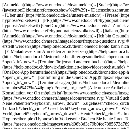
[Anmelden](https://www.onedoc.ch/de/anmelden) - [Suche](https://w
(javascript:Didomi.preferences.show%28%29) - [Datenschutzzentrum](h
- [Über uns](https://info.onedoc.ch/de/unsere-mission/) - [Presse](http
hypnose/volketswil) - [FR](https://www.onedoc.ch/fr/hypnopraticien/v
hypnosis/volketswil) [OneDoc](https://www.onedoc.ch/de/ "Zurück zur
(https://www.onedoc.ch/fr/hypnopraticien/volketswil) - [Italiano](htt
[Anmelden](https://www.onedoc.ch/de/anmelden) - [Ich bin Gesundhei
(https://www.onedoc.ch/assets/images/icons/frequent-questions.sv
erstellt werden](https://help.onedoc.ch/de/ihr-onedoc-konto-kann-n
- [E-Mailadresse zum Anmelden zurücksetzen](https://help.onedoc
(https://help.onedoc.ch/de/termine-bei-ihrer-gesundheitsfachperson
*open\_in\_new* - [Termine für jemand anderen buchen](https://h
(https://help.onedoc.ch/de/wie-funktioniert-eine-videosprechstunde
[OneDoc-App herunterladen](https://help.onedoc.ch/de/onedoc-app-h
*open\_in\_new* - [Einführung in die OneDoc-App](https://help.