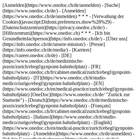
[Anmelden](https://www.onedoc.ch/de/anmelden) - [Suche]
(https://www.onedoc.ch/de/) - [Anmelden]
(https://www.onedoc.ch/de/anmelden) * * * - [Verwaltung der
Cookies](javascript:Didomi.preferences.show%28%29) -
[Datenschutzzentrum](https://privacy.onedoc.ch/de/) -
[Hilfezentrum](https://www.onedoc.ch) * * * - [Ich bin
Gesundheitsfachperson](https://info.onedoc.ch/de/) - [Über uns]
(https://info.onedoc.ch/de/unsere-mission/) - [Presse]
(https://info.onedoc.ch/de/media/) - [Karriere]
(https://career.onedoc.ch/de)
- [DE]
(https://www.onedoc.ch/de/medizinische-
praxis/zurich/ebegf/gynpoint-bahnhofplatz) - [FR]
(https://www.onedoc.ch/fr/cabinet-medical/zurich/ebegf/gynpoint-
bahnhofplatz) - [IT](https://www.onedoc.ch/it/studio-
medico/zurigo/ebegf/gynpoint-bahnhofplatz) - [EN]
(https://www.onedoc.ch/en/medical-practice/zurich/ebegf/gynpoint-
bahnhofplatz) [OneDoc](https://www.onedoc.ch/de/ "Zurück zur
Startseite") - [Deutsch](https://www.onedoc.ch/de/medizinische-
praxis/zurich/ebegf/gynpoint-bahnhofplatz) - [Français]
(https://www.onedoc.ch/fr/cabinet-medical/zurich/ebegf/gynpoint-
bahnhofplatz) - [Italiano](https://www.onedoc.ch/it/studio-
medico/zurigo/ebegf/gynpoint-bahnhofplatz) - [English]
(https://www.onedoc.ch/en/medical-practice/zurich/ebegf/gynpoint-
bahnhofplatz)
- [Anmelden](https://www.onedoc.ch/de/anmelden) -