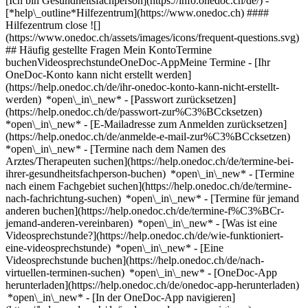
[Ich bin Gesundheitsfachperson](https://info.onedoc.ch/de/)
-
[*help\_outline*Hilfezentrum](https://www.onedoc.ch) ####
Hilfezentrum close ![]
(https://www.onedoc.ch/assets/images/icons/frequent-questions.svg)
## Häufig gestellte Fragen Mein KontoTermine
buchenVideosprechstundeOneDoc-AppMeine Termine - [Ihr
OneDoc-Konto kann nicht erstellt werden]
(https://help.onedoc.ch/de/ihr-onedoc-konto-kann-nicht-erstellt-
werden) *open\_in\_new* - [Passwort zurücksetzen]
(https://help.onedoc.ch/de/passwort-zur%C3%BCcksetzen)
*open\_in\_new* - [E-Mailadresse zum Anmelden zurücksetzen]
(https://help.onedoc.ch/de/anmelde-e-mail-zur%C3%BCcksetzen)
*open\_in\_new*
- [Termine nach dem Namen des
Arztes/Therapeuten suchen](https://help.onedoc.ch/de/termine-bei-
ihrer-gesundheitsfachperson-buchen) *open\_in\_new* - [Termine
nach einem Fachgebiet suchen](https://help.onedoc.ch/de/termine-
nach-fachrichtung-suchen) *open\_in\_new* - [Termine für jemand
anderen buchen](https://help.onedoc.ch/de/termine-f%C3%BCr-
jemand-anderen-vereinbaren) *open\_in\_new*
- [Was ist eine
Videosprechstunde?](https://help.onedoc.ch/de/wie-funktioniert-
eine-videosprechstunde) *open\_in\_new* - [Eine
Videosprechstunde buchen](https://help.onedoc.ch/de/nach-
virtuellen-terminen-suchen) *open\_in\_new*
- [OneDoc-App
herunterladen](https://help.onedoc.ch/de/onedoc-app-herunterladen)
*open\_in\_new* - [In der OneDoc-App navigieren]