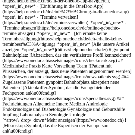
(https://help.onedoc.ch/de/in-der-onedoc-app-navigieren)
*open\_in\_new* - [Einführung in die OneDoc-App]
(https://help.onedoc.ch/de/einf%C3%BChrung-in-die-onedoc-app)
*open\_in\_new*
- [Termine verwalten](https://help.onedoc.ch/de/termine-verwalten) *open\_in\_new* - [Termine absagen](https://help.onedoc.ch/de/online-gebuchte-termine-absagen) *open\_in\_new* - [Ich erhalte keine Terminbestätigung](https://help.onedoc.ch/de/ich-erhalte-keine-terminbest%C3%A4tigung) *open\_in\_new* [Alle unsere Artikel anzeigen *open\_in\_new*](https://help.onedoc.ch/de/) # gynpoint Bahnhofplatz ![Abzeichen, das ein verifiziertes Profil kennzeichnet](https://www.onedoc.ch/assets/images/icons/checkmark.svg) ## Medizinische Praxis Karte Vorstellung Team ![Patient mit Pluszeichen, der anzeigt, dass neue Patienten angenommen werden](https://www.onedoc.ch/assets/images/icons/new-patients.svg) ### Zugelassene Patienten gynpoint Bahnhofplatz akzeptiert neue Patienten ![Aktenkoffer-Symbol, das die Fachgebiete der Fachperson ank\u00fcndigt](https://www.onedoc.ch/assets/images/icons/specialties.svg) ### Fachrichtungen Allgemeine Innere Medizin Andrologie Endokrinologie und Diabetologie Gynäkologie und Geburtshilfe Impfung Laboranalysen Senologie Urologie [*arrow\_drop\_down*Mehr anzeigen](https://www.onedoc.ch) ![Mikroskop-Symbol, das die Expertisen der Fachperson ank\u00fcndigt](https://www.onedoc.ch/assets/images/icons/expertises.svg) ### Expertisen 4D Schwangerschaftsultraschall Beckenbodenrehabilitation | Postpartale Rehabilitation | Urogenitale Rehabilitation Beschneidung Bestimmung des Vitamin-D-Spiegels Blasenspiegelung | Urethrozystoskopie Brustbiopsie Brustkrebs | Mammakarzinom Brustspezialist CO2 Laserbehandlung | Fraktionierte CO2 Laserbehandlung Die Pille danach Eierstockkrebs | Ovarialkarzinom Endometriose Familienplanung Freiwilliger Schwangerschaftsabbruch | Abtreibung | Abort Gebärmutterkrebs | Gebärmutterkarzinom Gestationsdiabetes | Schwangerschaftsdiabetes Gynäkologische Laserbehandlung | Vaginallaser Gynäkologischer Notfall | Notfall Frauenarzt Harnwegsinfektion | Zystitis | Blasenentzündung Hormonanalyse Humane Papillomaviren Impfung (HPV) | Gebärmutterhalskrebsimpfung Intrauterine Insemination (IUI) | Samenübertragung Kindergynäkologie | Jugendgynäkologie Kinderwunsch | Fertilitätsbehandlung Kolposkopie | Scheidenspiegelung Libidostörung | Libidoverlust | Sexuelle Funktionsstörung | Hyposexualität | Sexuelle Inappetenz Mastektomie | Brustentfernung Messung des Eisenspiegels | Ferritin Prä-Expositionsprophylaxe (PrEP) Psychologische Begleitung bei postpartaler Depression Schwangerschaftsultraschall Schwangerschaftsvorsorge | Schwangerschaftsuntersuchung Sexuell übertragbare Krankheiten | Sexuell übertragbare Infektionen (STD/STI) Spermiogramm Spirale | Spiraleinlage | Intrauterinpessar (IUP) Unfruchtbarkeit Vaginalkrebs | Vaginalkarzinom Vaginalpilz Verhütung Verhütungsimplantat | Verhütungsstäbchen Verhütungspille | Antibabypille Vorsorgeuntersuchung Brustkrebs Vorsorgeuntersuchung Harnwegsinfektionen Vorsorgeuntersuchung Humane Papillomaviren (HPV) | PAP Abstrich Vulvakrebs | Vulvakarzinom Wechseljahre | Menopause Ästhetische Gynäkologie [*arrow\_drop\_down*Mehr anzeigen](https://www.onedoc.ch) ![Standortmarker, der Karte und Zugangsinformationen zur Praxis anzeigt](https://www.onedoc.ch/assets/images/icons/map.svg) ### Karte und Anreiseinformationen #### gynpoint Bahnhofplatz Bahnhofplatz 5 8001 Zürich #### gynpoint [Unsere Standorte](https://www.onedoc.ch/de/praxis-fur-frauengesundheit/gdfh/gynpoint "Unsere Standorte - gynpoint") #### Website [Zur Website *open\_in\_new*](https://www.gynpoint.ch/) ![Dokument-Symbol, das die Vorstellung der Praxis ankündigt](https://www.onedoc.ch/assets/images/icons/presentation.svg) ### Vorstellung der Einrichtung __gynpoint – Praxis für Frauengesundheit__ ist eine auf Gynäkologie und Geburtshilfe spezialisierte Praxis mit Standorten in Zürich und Horgen. Die Praxis begleitet Frauen in allen Lebensphasen mit einer individuellen medizinischen Betreuung – von der gynäkologischen Vorsorge bis zur Schwangerschaftsbegleitung und spezialisierten Behandlungen. Die Gynäkologie und Geburtshilfe umfasst die Diagnose, Behandlung und Prävention von Erkrankungen der Frauengesundheit sowie die Betreuung während Schwangerschaft, Kinderwunsch und Menopause. Zum Leistungsangebot gehören Vorsorgeuntersuchungen, Schwangerschaftsultraschall, Schwangerschaftsbetreuung, Verhütungsberatung, die Behandlung hormoneller Beschwerden sowie minimal-invasive gynäkologische Eingriffe. Das medizinische Team besteht aus mehreren Fachärztinnen und Fachärzten für Gynäkologie und Geburtshilfe und arbeitet mit moderner Infrastruktur sowie einem interdisziplinären Ansatz. __Fachgebiete und Leistungen:__ - Allgemeine Gynäkologie - Geburtshilfe und Schwangerschaftsbetreuung - Schwangerschaftsultraschall - Kinderwunsch und Fertilitätsberatung - Menopause und hormonelle Gesundheit - Minimal-invasive gynäkologische Chirurgie - Vorsorgeuntersuchungen __Praktische Informationen:__ - Mehrere Standorte in Zürich und Horgen - Sprechstunden von Montag bis Samstag je nach Standort - Gute Erreichbarkeit mit öffentlichen Verkehrsmitteln - Online-Terminbuchung über OneDoc verfügbar Vereinbaren Sie Ihren Termin online über OneDoc bei gynpoint. [*arrow\_drop\_down*Mehr anzeigen](https://www.onedoc.ch) [](https://assets.onedoc.ch/images/entities/cffd3bf437a4caecb434f2a1dd6f06744302350012850cb1f373000dbb87e6da.png)[![gynpoint Bahnhofplatz, Medizinische Praxis in Zürich](https://assets.onedoc.ch/images/entities/56705582c741dc1c3498ad18ddd05cafe622c3617704664490d2f6f44853deda-small.png "gynpoint Bahnhofplatz, Medizinische Praxis in Zürich")](https://assets.onedoc.ch/images/entities/56705582c741dc1c3498ad18ddd05cafe622c3617704664490d2f6f44853deda.png)[![gynpoint Bahnhofplatz, Medizinische Praxis in Zürich](https://assets.onedoc.ch/images/entities/d103ffc630f27ef2781ccab775c7981b72b76c744641904375f0630b017040ba-small.jpg "gynpoint Bahnhofplatz, Medizinische Praxis in Zürich")](https://assets.onedoc.ch/images/entities/d103ffc630f27ef2781ccab775c7981b72b76c744641904375f0630b017040ba.jpg)[![gynpoint Bahnhofplatz, Medizinische Praxis in Zürich](https://assets.onedoc.ch/images/entities/5743f300e9b2c3cecb0acc674c599f02431060089078855bbdf4f63b59230fc9-small.jpg "gynpoint Bahnhofplatz, Medizinische Praxis in Zürich")](https://assets.onedoc.ch/images/entities/5743f300e9b2c3cecb0acc674c599f02431060089078855bbdf4f63b59230fc9.jpg)[![gynpoint Bahnhofplatz, Medizinische Praxis in Zürich](https://assets.onedoc.ch/images/entities/33a60d03cef9abf18ea2312a5239cf7d3f5664ce5a3c8f24d7f2a7838bb8e4f8-small.jpg "gynpoint Bahnhofplatz, Medizinische Praxis in Zürich")](https://assets.onedoc.ch/images/entities/33a60d03cef9abf18ea2312a5239cf7d3f5664ce5a3c8f24d7f2a7838bb8e4f8.jpg) ![Personengruppe-Symbol, das die Liste der in der Praxis tätigen Fachpersonen ankündigt](https://www.onedoc.ch/assets/images/icons/team.svg) ### Team Fachärztin für Allgemeine Innere Medizin [![Carine Brunner, Fachärztin für Allgemeine Innere Medizin in Zürich](https://assets.onedoc.ch/images/users/287247f7744a68572afcc41a7fa1cf6badddce402b8f670edd6421842e2576cf-small.png "Carine Brunner, Fachärztin für Allgemeine Innere Medizin in Zürich") \ __Dr. med. Carine Brunner__](https://www.onedoc.ch/de/facharztin-fur-allgemeine-innere-medizin/zurich/pc41j/dr-med-carine-brunner) Gynäkologen (Frauenärzte und Geburtshelfer) [![Ornella Born, Gynäkologin (Frauenärztin und Geburtshelferin) in Zürich](https://assets.onedoc.ch/images/users/674914555afcd3ded91043b40909e6107226263b7d5ce3f814dbcc448ff26bcc-small.png "Ornella Born, Gynäkologin (Frauenärztin und Geburtshelferin) in Zürich") \ __Dipl. Ärztin Ornella Born__](https://www.onedoc.ch/de/gynakologin-frauenarztin-und-geburtshelferin/zurich/pc42n/dipl-arzt-ornella-born) [![Helena Bralo, Gynäkologin (Frauenärztin und Geburtshelferin) in Zürich](https://assets.onedoc.ch/images/users/e17f34c68256ac6a1be95dcf64865eef020861768c03940620a511913c616647-small.jpg "Helena Bralo, Gynäkologin (Frauenärztin und Geburtshelferin) in Zürich") \ __Dr. med. Helena Bralo__](https://www.onedoc.ch/de/gynakologin-frauenarztin-und-geburtshelferin/zurich/pc41t/dr-med-helena-bralo) [![Tatiana Cottin, Gynäkologin (Frauenärztin und Geburtshelferin) in Zürich](https://assets.onedoc.ch/images/users/62801fcd7b76c010669daa18c28c2e334f75469df8f222761cd98cd589ccdce2-small.jpg "Tatiana Cottin, Gynäkologin (Frauenärztin und Geburtshelferin) in Zürich") \ __Dr. med. Tatiana Cottin__](https://www.onedoc.ch/de/gynakologin-frauenarztin-und-geburtshelferin/zurich/pc42t/dr-med-tatiana-cottin) [![Jessica Gericke, Gynäkologin (Frauenärztin und Geburtshelferin) in Zürich](https://assets.onedoc.ch/images/users/410f688bc24114f7a838604dd2b7b501e5daa257db3496fc4dba63d1beb13b28-small.png "Jessica Gericke, Gynäkologin (Frauenärztin und Geburtshelferin) in Zürich") \ __Dr. med. Jessica Gericke__](https://www.onedoc.ch/de/gynakologin-frauenarztin-und-geburtshelferin/zurich/pc42u/dr-med-jessica-gericke) [![Anna Hofstetter, Gynäkologin (Frauenärztin und Geburtshelferin) in Zürich](https://assets.onedoc.ch/images/users/0d92c249251257869eba9c4e1c61b2ab4a6e63a3e21ab5e27883d0b84edd53ed-small.png "Anna Hofstetter, Gynäkologin (Frauenärztin und Geburtshelferin) in Zürich") \ __Dr. med. Anna Hofstetter__](https://www.onedoc.ch/de/gynakologin-frauenarztin-und-geburtshelferin/zurich/pc418/dr-med-anna-hofstetter) [![Nadia Kancheva Landolt, Gynäkologin (Frauenärztin und Geburtshelferin) in Zürich](https://assets.onedoc.ch/images/users/b0fa01ad4eeab37e8c0a71809070df7c02e73ce7d8631e9a09d172d1d47154bf-small.png "Nadia Kancheva Landolt, Gynäkologin (Frauenärztin und Geburtshelferin) in Zürich") \ __Dr. med. Nadia Kancheva Landolt__](https://www.onedoc.ch/de/gynakologin-frauenarztin-und-geburtshelferin/zurich/pc41y/dr-med-nadia-kancheva-landolt) [![Alena Kull, Gynäkologin (Frauenärztin und Geburtshelferin) in Zürich](https://assets.onedoc.ch/images/users/72a108d67486928036dd84b34