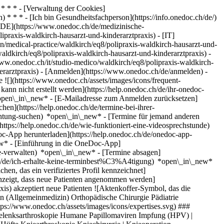
* * * - [Verwaltung der Cookies]
* * * - [Ich bin Gesundheitsfachperson](https://info.onedoc.ch/de/)
[DE](https://www.onedoc.ch/de/medizinische-
ipraxis-waldkirch-hausarzt-und-kinderarztpraxis) - [IT]
n/medical-practice/waldkirch/eq8/polipraxis-waldkirch-hausarzt-und-
aldkirch/eq8/polipraxis-waldkirch-hausarzt-und-kinderarztpraxis) -
/www.onedoc.ch/it/studio-medico/waldkirch/eq8/polipraxis-waldkirch-
erarztpraxis)
- [Anmelden](https://www.onedoc.ch/de/anmelden) -
 ![](https://www.onedoc.ch/assets/images/icons/frequent-
 nicht erstellt werden](https://help.onedoc.ch/de/ihr-onedoc-
*open\_in\_new* - [E-Mailadresse zum Anmelden zurücksetzen]
en](https://help.onedoc.ch/de/termine-bei-ihrer-
chtung-suchen) *open\_in\_new* - [Termine für jemand anderen
(https://help.onedoc.ch/de/wie-funktioniert-eine-videosprechstunde)
c-App herunterladen](https://help.onedoc.ch/de/onedoc-app-
ew* - [Einführung in die OneDoc-App]
0f901d7015f03aad0b81c86043759acbd76b93e4f7dffc34933aa2ab8a6.png)[![Polipraxis Waldkirch (Hausarzt- und Kinderarztpraxis), Medizinische Praxis in Waldkirch](https://assets.onedoc.ch/images/entities/3e654a6be2f706ecf28d84057bb76cdc886c6bc080a41dd2713b3a966610f1a3-small.png "Polipraxis Waldkirch (Hausarzt- und Kinderarztpraxis), Medizinische Praxis in Waldkirch")](https://assets.onedoc.ch/images/entities/3e654a6be2f706ecf28d84057bb76cdc886c6bc080a41dd2713b3a966610f1a3.png)[![Polipraxis Waldkirch (Hausarzt- und Kinderarztpraxis), Medizinische Praxis in Waldkirch](https://assets.onedoc.ch/images/entities/aff0ce2aa530a17c379fc3c98abf12b2496c3a45a1aae15c6b93055a897c5c13-small.png "Polipraxis Waldkirch (Hausarzt- und Kinderarztpraxis), Medizinische Praxis in Waldkirch")](https://assets.onedoc.ch/images/entities/aff0ce2aa530a17c379fc3c98abf12b2496c3a45a1aae15c6b93055a897c5c13.png) ![Personengruppe-Symbol, das die Liste der in der Praxis tätigen Fachpersonen ankündigt](https://www.onedoc.ch/assets/images/icons/team.svg) ### Team Hausärzte (Allgemeinmedizin) [![Thomas Ammann, Hausarzt (Allgemeinmedizin) in Waldkirch](https://assets.onedoc.ch/images/users/6946c377636f517d1b8ff6c0e74c5557dae8c0e98dfbd0c55e188db882f7c5cf-small.png "Thomas Ammann, Hausarzt (Allgemeinmedizin) in Waldkirch") \ __Dr. med. Thomas Ammann__](https://www.onedoc.ch/de/hausarzt-allgemeinmedizin/waldkirch/pri/dr-med-thomas-ammann) [![Flämig Livia, Hausärztin (Allgemeinmedizinerin) in Waldkirch](https://assets.onedoc.ch/images/users/9a32241767bbb65cc4d21731b128fe7604ce8ee8f13b4859cabc8a8b4d5a1a17-small.png "Flämig Livia, Hausärztin (Allgemeinmedizinerin) in Waldkirch") \ __Dipl. Ärztin Flämig Livia__](https://www.onedoc.ch/de/hausarztin-allgemeinmedizinerin/waldkirch/pcwlx/dipl-arzt-flamig-livia) Orthopädischer Chirurg [![Maximilian Grieb, Orthopädischer Chirurg in Waldkirch](https://assets.onedoc.ch/images/users/2d6020282c679652cfc6e3cbaabeb81c892564040d16ceddc9e29a7111633eda-small.jpg "Maximilian Grieb, Orthopädischer Chirurg in Waldkirch") \ __Dr. med. Maximilian Grieb__](https://www.onedoc.ch/de/orthopadischer-chirurg/waldkirch/pc3rm/dr-med-maximilian-grieb) Kinderarzt [![Ivo Iglostein, Kinderarzt in Waldkirch](https://assets.onedoc.ch/images/users/caa3ac157b571359991fc89d5545c8f970ea09f3161f89019fd56a163a73b018-small.png "Ivo Iglostein, Kinderarzt in Waldkirch") \ __Dr. med. Ivo Iglostein__](https://www.onedoc.ch/de/kinderarzt/waldkirch/pcoev/dr-med-ivo-iglostein) ![Sprechblasen-Symbol, das den FAQ-Bereich ank\u00fcndigt](https://www.onedoc.ch/assets/images/icons/faq.svg) ### FAQ *expand\_more* *keyboard\_arrow\_right* ## Wie lautet die Adresse von Polipraxis Waldkirch (Hausarzt- und Kinderarztpraxis)? Polipraxis Waldkirch (Hausarzt- und Kinderarztpraxis) empfängt Patienten hier: Dorfstrasse 6a, 9205 Waldkirch. * * * *keyboard\_arrow\_right* ## Wie sind die Öffnungszeiten von Polipraxis Waldkirch (Hausarzt- und Kinderarztpraxis)? Polipraxis Waldkirch (Hausarzt- und Kinderarztpraxis) ist geöffnet: - Am Montag von 07:30 bis 12:00 und von 13:30 bis 18:00 Uhr - Am Dienstag von 07:30 bis 12:00 und von 13:30 bis 18:00 Uhr - Am Mittwoch von 07:30 bis 12:00 und von 13:30 bis 18:00 Uhr - Am Donnerstag von 08:00 bis 12:00 Uhr - Am Freitag von 07:30 bis 12:00 und von 13:30 bis 18:00 Uhr - Am Samstag von 07:30 bis 12:00 Uhr - Am Sonntag geschlossen Uhr * * * *keyboard\_arrow\_right* ## Was ist die Adresse der Website von Polipraxis Waldkirch (Hausarzt- und Kinderarztpraxis)? Die Website von Polipraxis Waldkirch (Hausarzt- und Kinderarztpraxis) können Sie unter [https://www.polipraxis.ch/stan... *open\_in\_new*](https://www.polipraxis.ch/standorte/arztpraxis-waldkirch) aufrufen. * * * *keyboard\_arrow\_right* ## Wie lautet die Telefonnummer von Polipraxis Waldkirch (Hausarzt- und Kinderarztpraxis)? Die Telefonnummer von Polipraxis Waldkirch (Hausarzt- und Kinderarztpraxis) lautet [071 433 15 13](tel:+41714331513). * * * *keyboard\_arrow\_right* ## Welche Fachrichtungen werden in Polipraxis Waldkirch (Hausarzt- und Kinderarztpraxis) praktiziert? Polipraxis Waldkirch (Hausarzt- und Kinderarztpraxis) bietet Beratungen/ Behandlungen in [Hausarztmedizin (Allgemeinmedizin)](https://www.onedoc.ch/de/hausarzt-allgemeinmedizin/waldkirch), [Orthopädische Chirurgie](https://www.onedoc.ch/de/orthopadischer-chirurg/waldkirch) und [Pädiatrie](https://www.onedoc.ch/de/kinderarzt/waldkirch) an. * * * *keyboard\_arrow\_right* ## Was sind die Expertisen von Polipraxis Waldkirch (Hausarzt- und Kinderarztpraxis)? Die Expertisen von Polipraxis Waldkirch (Hausarzt- und Kinderarztpraxis) sind: [Chirurgische Arthroskopie](https://www.onedoc.ch/de/chirurgische-arthroskopie/waldkirch), [Ellbogenarthroskopie](https://www.onedo