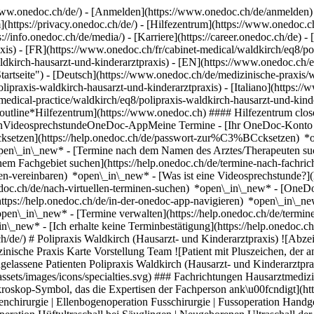
ww.onedoc.ch/de/) - [Anmelden](https://www.onedoc.ch/de/anmelden) 
ttps://privacy.onedoc.ch/de/) - [Hilfezentrum](https://www.onedoc.ch) 
s://info.onedoc.ch/de/media/) - [Karriere](https://career.onedoc.ch/de)
- 
xis) - [FR](https://www.onedoc.ch/fr/cabinet-medical/waldkirch/eq8/pol
ldkirch-hausarzt-und-kinderarztpraxis) - [EN](https://www.onedoc.ch/e
artseite") - [Deutsch](https://www.onedoc.ch/de/medizinische-praxis/w
lipraxis-waldkirch-hausarzt-und-kinderarztpraxis) - [Italiano](https:/
medical-practice/waldkirch/eq8/polipraxis-waldkirch-hausarzt-und-kind
_outline*Hilfezentrum](https://www.onedoc.ch) #### Hilfezentrum close
nVideosprechstundeOneDoc-AppMeine Termine - [Ihr OneDoc-Konto kann
rücksetzen](https://help.onedoc.ch/de/passwort-zur%C3%BCcksetzen) 
open\_in\_new*
- [Termine nach dem Namen des Arztes/Therapeuten such
em Fachgebiet suchen](https://help.onedoc.ch/de/termine-nach-fachri
ren-vereinbaren) *open\_in\_new*
- [Was ist eine Videosprechstunde?]
edoc.ch/de/nach-virtuellen-terminen-suchen) *open\_in\_new*
- [OneDo
ttps://help.onedoc.ch/de/in-der-onedoc-app-navigieren) *open\_in\_n
*open\_in\_new*
- [Termine verwalten](https://help.onedoc.ch/de/termine-verwalten) *open\_in\_new* - [Termine absagen](https://help.onedoc.ch/de/online-gebuchte-termine-absagen) *open\_in\_new* - [Ich erhalte keine Terminbestätigung](https://help.onedoc.ch/de/ich-erhalte-keine-terminbest%C3%A4tigung) *open\_in\_new* [Alle unsere Artikel anzeigen *open\_in\_new*](https://help.onedoc.ch/de/) # Polipraxis Waldkirch (Hausarzt- und Kinderarztpraxis) ![Abzeichen, das ein verifiziertes Profil kennzeichnet](https://www.onedoc.ch/assets/images/icons/checkmark.svg) ## Medizinische Praxis Karte Vorstellung Team ![Patient mit Pluszeichen, der anzeigt, dass neue Patienten angenommen werden](https://www.onedoc.ch/assets/images/icons/new-patients.svg) ### Zugelassene Patienten Polipraxis Waldkirch (Hausarzt- und Kinderarztpraxis) akzeptiert neue Patienten ![Aktenkoffer-Symbol, das die Fachgebiete der Fachperson ank\u00fcndigt](https://www.onedoc.ch/assets/images/icons/specialties.svg) ### Fachrichtungen Hausarztmedizin (Allgemeinmedizin) Orthopädische Chirurgie Pädiatrie [*arrow\_drop\_down*Mehr anzeigen](https://www.onedoc.ch) ![Mikroskop-Symbol, das die Expertisen der Fachperson ank\u00fcndigt](https://www.onedoc.ch/assets/images/icons/expertises.svg) ### Expertisen Chirurgische Arthroskopie Ellbogenarthroskopie Ellenbogenchirurgie | Ellenbogenoperation Fusschirurgie | Fussoperation Handgelenksarthroskopie Humane Papillomaviren Impfung (HPV) | Gebärmutterhalskrebsimpfung Hüftarthroskopie Hüftchirurgie | Hüftoperation Hüftultraschall bei Säuglingen | Neugeborenen Ultraschall der Hüfte Kniearthroskopie Kniechirurgie | Knieoperation Schulterarthroskopie Schulterchirurgie | Schulteroperation Sprunggelenkarthroskopie Sprunggelenkchirurgie | Sprunggelenkoperation [*arrow\_drop\_down*Mehr anzeigen](https://www.onedoc.ch) ![Standortmarker, der Karte und Zugangsinformationen zur Praxis anzeigt](https://www.onedoc.ch/assets/images/icons/map.svg) ### Karte und Anreiseinformationen #### Polipraxis Waldkirch (Hausarzt- und Kinderarztpraxis) Dorfstrasse 6a 9205 Waldkirch #### Öffnungszeiten Derzeit geschlossen - Öffnet am Donnerstag um 08:00 *expand\_more* Montag: 07:30 - 12:00 und 13:30 - 18:00 Dienstag: 07:30 - 12:00 und 13:30 - 18:00 Mittwoch: 07:30 - 12:00 und 13:30 - 18:00 Donnerstag: 08:00 - 12:00 Freitag: 07:30 - 12:00 und 13:30 - 18:00 Samstag: 07:30 - 12:00 Sonntag: Geschlossen #### Polipraxis Gruppe [Polipraxis AG - Ihr medizinischer Grundversorger in der Ostschweiz](https://www.onedoc.ch/de/medizinische-zentren/gbgn/polipraxis-gruppe "Polipraxis AG - Ihr medizinischer Grundversorger in der Ostschweiz - Polipraxis Gruppe") #### Website [Zur Website *open\_in\_new*](https://www.polipraxis.ch/standorte/arztpraxis-waldkirch) ![Dokument-Symbol, das die Vorstellung der Praxis ankündigt](https://www.onedoc.ch/assets/images/icons/presentation.svg) ### Vorstellung der Einrichtung ## Herzlich willkommen in der Polipraxis Waldkirch Wir freuen uns Sie bei uns begrüssen zu dürfen! ## ​ ## Leistungen der Polipraxis Waldkirch __Hausarztmedizin__ - Hausärztliche Betreuung (Allgemeine Innere Medizin) - Traumatologie und Verletzung des Bewegungsapparates - Kleinchirurgie und Wundversorgungen - Röntgen - EKG, Lungenfunktion- und Sehtest - Blut- und Urinuntersuchungen - Psychologische Begleitung __Kinder- und Jugendmedizin__ - Diagnose und Therapie akuter und chronischer Krankheiten - Reguläre kinderärztliche Vorsorgeuntersuchungen - Impfberatung - Entwicklungsbeurteilungen - Beratung bei psychischen und sozialen Problemen - ADHD / ADS Beratung, Case Management (Aufmerksamkeitsdefizitsyndrom, POS) - Laboruntersuchungen (Blut, Urin, Stuhl) - Hörprüfung (Audiometrie) und Tympanometrie - Hör- und Sehtest (Visus) - Unfallmedizin inkl. Wundnaht - Sportmedizin - Frühkindliche Asthma-Abklärung - Allergologische Abklärung - Reiseberatung - Beratung bei Schul- und Sozialproblemen - Schulärztliche Untersuchung - Ernährungsberatung __Ultraschalldiagnostik__ - Gesamtes Abdomen inklusive Darmpathologie - Herniendiagnostik - Lunge, unter anderem Pneumonie, Pleuritis, Lungenembolie - Weichteile wie Sehnen, Muskeln und Differenzierung, Abszess / Cellulitis - Alle Gelenke und para-arikulären Strukturen - Gefässe: Tiefe und oberflächliche Arm- und Beinvenenthrombose - Interventionen: Punktionen und Infiltrationen von Gelenken, Abszessen und Bursitiden, insbesondere bei Bursitis __Fahreignungsabklärung__ Stufe 1: Kontrolluntersuchung von >70-jährigen Inhaber\*innen eines Führerausweises. __Präventionsmedizin__ - Vorsorgeuntersuchungen / Gesundheits-Screenings - Beratung zu Lebensstilfragen - Impfungen [*arrow\_drop\_down*Mehr anzeigen](https://www.onedoc.ch) [](https://assets.onedoc.ch/images/entities/f32aec985337232d970a37f1787e668fe74fa09878fbe5086e868ac8be77cd54.png)[![Polipraxis Waldkirch (Hausarzt- und Kinderarztpraxis), Medizinische Praxis in Waldkirch](https://assets.onedoc.ch/images/entities/e09520f901d7015f03aad0b81c86043759acbd76b93e4f7dffc34933aa2ab8a6-small.png "Polipraxis Waldkirch (Hausarzt- und Kinderarztpraxis), Medizinische Praxis in Waldkirch")](https://assets.onedoc.ch/images/entities/e0952