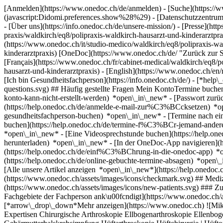
[Anmelden](https://www.onedoc.ch/de/anmelden) - [Suche](https://w
(javascript:Didomi.preferences.show%28%29) - [Datenschutzzentrum](h
- [Über uns](https://info.onedoc.ch/de/unsere-mission/) - [Presse](http
praxis/waldkirch/eq8/polipraxis-waldkirch-hausarzt-und-kinderarztpra
(https://www.onedoc.ch/it/studio-medico/waldkirch/eq8/polipraxis-wa
kinderarztpraxis) [OneDoc](https://www.onedoc.ch/de/ "Zurück zur St
[Français](https://www.onedoc.ch/fr/cabinet-medical/waldkirch/eq8/po
hausarzt-und-kinderarztpraxis) - [English](https://www.onedoc.ch/en/
[Ich bin Gesundheitsfachperson](https://info.onedoc.ch/de/)
- [*help\
questions.svg) ## Häufig gestellte Fragen Mein KontoTermine buche
konto-kann-nicht-erstellt-werden) *open\_in\_new* - [Passwort zu
(https://help.onedoc.ch/de/anmelde-e-mail-zur%C3%BCcksetzen) *
gesundheitsfachperson-buchen) *open\_in\_new* - [Termine nach ein
buchen](https://help.onedoc.ch/de/termine-f%C3%BCr-jemand-ande
*open\_in\_new* - [Eine Videosprechstunde buchen](https://help.on
herunterladen) *open\_in\_new* - [In der OneDoc-App navigieren](h
(https://help.onedoc.ch/de/einf%C3%BChrung-in-die-onedoc-app) 