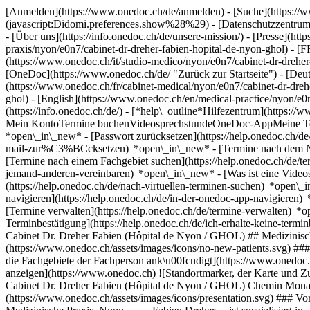
[Anmelden](https://www.onedoc.ch/de/anmelden) - [Suche](https://w
(javascript:Didomi.preferences.show%28%29) - [Datenschutzzentrum](h
- [Über uns](https://info.onedoc.ch/de/unsere-mission/) - [Presse](http
praxis/nyon/e0n7/cabinet-dr-dreher-fabien-hopital-de-nyon-ghol) - [F
(https://www.onedoc.ch/it/studio-medico/nyon/e0n7/cabinet-dr-dreher
[OneDoc](https://www.onedoc.ch/de/ "Zurück zur Startseite") - [Deut
(https://www.onedoc.ch/fr/cabinet-medical/nyon/e0n7/cabinet-dr-drehe
ghol) - [English](https://www.onedoc.ch/en/medical-practice/nyon/e0
(https://info.onedoc.ch/de/)
- [*help\_outline*Hilfezentrum](https://w
Mein KontoTermine buchenVideosprechstundeOneDoc-AppMeine Termine
*open\_in\_new* - [Passwort zurücksetzen](https://help.onedoc.ch
mail-zur%C3%BCcksetzen) *open\_in\_new*
- [Termine nach dem N
[Termine nach einem Fachgebiet suchen](https://help.onedoc.ch/de/
jemand-anderen-vereinbaren) *open\_in\_new*
- [Was ist eine Vide
(https://help.onedoc.ch/de/nach-virtuellen-terminen-suchen) *open\
navigieren](https://help.onedoc.ch/de/in-der-onedoc-app-navigier