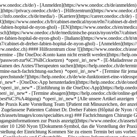
ww.onedoc.ch/de/) - [Anmelden](https://www.onedoc.ch/de/anmelden) 
ttps://privacy.onedoc.ch/de/) - [Hilfezentrum](https://www.onedoc.ch) 
s://info.onedoc.ch/de/media/) - [Karriere](https://career.onedoc.ch/de)
- 
R](https://www.onedoc.ch/fr/cabinet-medical/nyon/e0n7/cabinet-dr-dreh
-fabien-hopital-de-nyon-ghol) - [EN](https://www.onedoc.ch/en/medical
sch](https://www.onedoc.ch/de/medizinische-praxis/nyon/e0n7/cabinet-d
r-fabien-hopital-de-nyon-ghol) - [Italiano](https://www.onedoc.ch/it/
n7/cabinet-dr-dreher-fabien-hopital-de-nyon-ghol)
- [Anmelden](https:
ww.onedoc.ch) #### Hilfezentrum close ![](https://www.onedoc.ch/asset
 - [Ihr OneDoc-Konto kann nicht erstellt werden](https://help.oned
/de/passwort-zur%C3%BCcksetzen) *open\_in\_new* - [E-Mailadresse zu
amen des Arztes/Therapeuten suchen](https://help.onedoc.ch/de/termi
termine-nach-fachrichtung-suchen) *open\_in\_new* - [Termine für je
osprechstunde?](https://help.onedoc.ch/de/wie-funktioniert-eine-video
_in\_new*
- [OneDoc-App herunterladen](https://help.onedoc.ch/de/on
en) *open\_in\_new* - [Einführung in die OneDoc-App](https://help.