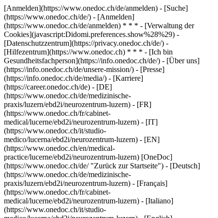
[Anmelden](https://www.onedoc.ch/de/anmelden) - [Suche]
(https://www.onedoc.ch/de/) - [Anmelden]
(https://www.onedoc.ch/de/anmelden) * * * - [Verwaltung der
Cookies](javascript:Didomi.preferences.show%28%29) -
[Datenschutzzentrum](https://privacy.onedoc.ch/de/) -
[Hilfezentrum](https://www.onedoc.ch) * * * - [Ich bin
Gesundheitsfachperson](https://info.onedoc.ch/de/) - [Über uns]
(https://info.onedoc.ch/de/unsere-mission/) - [Presse]
(https://info.onedoc.ch/de/media/) - [Karriere]
(https://career.onedoc.ch/de)
- [DE]
(https://www.onedoc.ch/de/medizinische-
praxis/luzern/ebd2i/neurozentrum-luzern) - [FR]
(https://www.onedoc.ch/fr/cabinet-
medical/lucerne/ebd2i/neurozentrum-luzern) - [IT]
(https://www.onedoc.ch/it/studio-
medico/lucerna/ebd2i/neurozentrum-luzern) - [EN]
(https://www.onedoc.ch/en/medical-
practice/lucerne/ebd2i/neurozentrum-luzern) [OneDoc]
(https://www.onedoc.ch/de/ "Zurück zur Startseite") - [Deutsch]
(https://www.onedoc.ch/de/medizinische-
praxis/luzern/ebd2i/neurozentrum-luzern) - [Français]
(https://www.onedoc.ch/fr/cabinet-
medical/lucerne/ebd2i/neurozentrum-luzern) - [Italiano]
(https://www.onedoc.ch/it/studio-