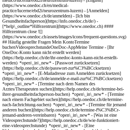
medico/lucerna/ebd2i/neurozentrum-luzern) - [English]
(https://www.onedoc.ch/en/medical-
practice/lucerne/ebd2i/neurozentrum-luzern)
- [Anmelden]
(https://www.onedoc.ch/de/anmelden) - [Ich bin
Gesundheitsfachperson](https://info.onedoc.ch/de/)
-
[*help\_outline*Hilfezentrum](https://www.onedoc.ch) ####
Hilfezentrum close ![]
(https://www.onedoc.ch/assets/images/icons/frequent-questions.svg)
## Häufig gestellte Fragen Mein KontoTermine
buchenVideosprechstundeOneDoc-AppMeine Termine - [Ihr
OneDoc-Konto kann nicht erstellt werden]
(https://help.onedoc.ch/de/ihr-onedoc-konto-kann-nicht-erstellt-
werden) *open\_in\_new* - [Passwort zurücksetzen]
(https://help.onedoc.ch/de/passwort-zur%C3%BCcksetzen)
*open\_in\_new* - [E-Mailadresse zum Anmelden zurücksetzen]
(https://help.onedoc.ch/de/anmelde-e-mail-zur%C3%BCcksetzen)
*open\_in\_new*
- [Termine nach dem Namen des
Arztes/Therapeuten suchen](https://help.onedoc.ch/de/termine-bei-
ihrer-gesundheitsfachperson-buchen) *open\_in\_new* - [Termine
nach einem Fachgebiet suchen](https://help.onedoc.ch/de/termine-
nach-fachrichtung-suchen) *open\_in\_new* - [Termine für jemand
anderen buchen](https://help.onedoc.ch/de/termine-f%C3%BCr-
jemand-anderen-vereinbaren) *open\_in\_new*
- [Was ist eine
Videosprechstunde?](https://help.onedoc.ch/de/wie-funktioniert-
eine-videosprechstunde) *open\_in\_new* - [Eine