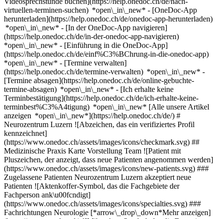
Videosprechstunde buchen](https://help.onedoc.ch/de/nach-
virtuellen-terminen-suchen) *open\_in\_new*
- [OneDoc-App
herunterladen](https://help.onedoc.ch/de/onedoc-app-herunterladen)
*open\_in\_new* - [In der OneDoc-App navigieren]
(https://help.onedoc.ch/de/in-der-onedoc-app-navigieren)
*open\_in\_new* - [Einführung in die OneDoc-App]
(https://help.onedoc.ch/de/einf%C3%BChrung-in-die-onedoc-app)
*open\_in\_new*
- [Termine verwalten](https://help.onedoc.ch/de/termine-verwalten) *open\_in\_new* - [Termine absagen](https://help.onedoc.ch/de/online-gebuchte-termine-absagen) *open\_in\_new* - [Ich erhalte keine Terminbestätigung](https://help.onedoc.ch/de/ich-erhalte-keine-terminbest%C3%A4tigung) *open\_in\_new* [Alle unsere Artikel anzeigen *open\_in\_new*](https://help.onedoc.ch/de/) # Neurozentrum Luzern ![Abzeichen, das ein verifiziertes Profil kennzeichnet](https://www.onedoc.ch/assets/images/icons/checkmark.svg) ## Medizinische Praxis Karte Vorstellung Team ![Patient mit Pluszeichen, der anzeigt, dass neue Patienten angenommen werden](https://www.onedoc.ch/assets/images/icons/new-patients.svg) ### Zugelassene Patienten Neurozentrum Luzern akzeptiert neue Patienten ![Aktenkoffer-Symbol, das die Fachgebiete der Fachperson ank\u00fcndigt](https://www.onedoc.ch/assets/images/icons/specialties.svg) ### Fachrichtungen Neurologie [*arrow\_drop\_down*Mehr anzeigen](https://www.onedoc.ch) ![Mikroskop-Symbol, das die Expertisen der Fachperson ank\u00fcndigt](https://www.onedoc.ch/assets/images/icons/expertises.svg) ### Expertisen Epilepsie Kopfschmerzen und Migräne Multiple Sklerose (MS) Neurologische Störungen | Neurologische Probleme Schlafstörungen | Schlafprobleme Schlaganfall | Zerebrovaskulärer Insult Vorsorgeuntersuchung | Check up [*arrow\_drop\_down*Mehr anzeigen](https://www.onedoc.ch) ![Standortmarker, der Karte und Zugangsinformationen zur Praxis anzeigt](https://www.onedoc.ch/assets/images/icons/map.svg) ### Karte und Anreiseinformationen #### Neurozentrum Luzern Falkengasse 3 6004 Luzern #### Öffnungszeiten Derzeit geschlossen - Öffnet um 08:00 *expand\_more* Montag: 08:00 - 12:00 und 13:00 - 17:00 Dienstag: 08:00 - 12:00 und 13:00 - 17:00 Mittwoch: 08:00 - 12:00 und 13:00 - 17:00 Donnerstag: 08:00 - 12:00 und 13:00 - 17:00 Freitag: 08:00 - 12:00 und 13:00 - 17:00 Samstag: Geschlossen Sonntag: Geschlossen #### Bellevue Medical Group [Einrichtungen](https://www.onedoc.ch/de/gruppe/gdkl/bellevue-medical-group "Einrichtungen - Bellevue Medical Group") #### Website [Zur Website *open\_in\_new*](https://www.bmg-swiss.ch/neurozentrum-luzern) ![Dokument-Symbol, das die Vorstellung der Praxis ankündigt](https://www.onedoc.ch/assets/images/icons/presentation.svg) ### Vorstellung der Einrichtung Das __Neurozentrum Luzern Schwanenplatz__ ist ein interdisziplinäres Kompetenzzentrum für __Neurologie, Neuropsychologie und Schlafmedizin__. Die Neurologie befasst sich mit der Diagnostik und Behandlung von Erkrankungen des Gehirns, Rückenmarks, der Nerven und Muskeln. Die Neuropsychologie untersucht kognitive Funktionen wie Gedächtnis, Aufmerksamkeit und Sprache, während die Schlafmedizin auf die Abklärung und Behandlung von Schlafstörungen und schlafbezogenen Erkrankungen spezialisiert ist. Durch die enge Zusammenarbeit dieser Fachbereiche bietet das Zentrum eine umfassende Betreuung für Patientinnen und Patienten mit neurologischen und schlafmedizinischen Beschwerden. Zum Leistungsspektrum gehören die Diagnostik und Behandlung von Erkrankungen wie Multiple Sklerose (MS), Parkinson, Epilepsie, Schlaganfall, Polyneuropathien sowie Kopfschmerzen und Migräne. Darüber hinaus werden Beschwerden wie Bewegungsstörungen, Gleichgewichts- und Koordinationsstörungen, Schwindel, Empfindungsstörungen, Muskelschwäche, Rücken- und Nackenschmerzen, Gedächtnisstörungen sowie Sprach-, Sprech- und Schluckstörungen umfassend abgeklärt und behandelt. Ein weiterer Schwerpunkt liegt in der Schlafmedizin. In der Schlafsprechstunde werden Schlafstörungen und Schlafprobleme wie Ein- und Durchschlafstörungen, nicht erholsamer Schlaf oder andere schlafbezogene Beschwerden diagnostiziert und individuell behandelt. Ergänzend können neuropsychologische Untersuchungen zur Beurteilung von Gedächtnis- und Konzentrationsstörungen durchgeführt werden. Dank der engen Zusammenarbeit mit weiteren Zentren der Bellevue Medical Group deckt das Neurozentrum Luzern Schwanenplatz das gesamte Spektrum der Neurologie und Schlafmedizin ab. Das Zentrum legt Wert auf eine zeitnahe Terminvergabe, moderne Diagnostik sowie eine persönliche und kontinuierliche Betreuung. Ein enger Austausch mit Hausärztinnen, Hausärzten, Zuweisenden und weiteren Fachspezialistinnen und Fachspezialisten unterstützt eine koordinierte Versorgung. __Fachrichtungen__ Neurologie · Neuropsychologie · Schlafmedizin __Schwerpunkte__ - Multiple Sklerose (MS) - Epilepsie - Schlaganfall (zerebrovaskulärer Insult) - Polyneuropathien und Nervenerkrankungen - Kopfschmerzen und Migräne - Schlafstörungen und Schlafprobleme - Schlafmedizinische Abklärungen - Gedächtnis- und Kognitionsuntersuchungen - Schwindel sowie Gleichgewichts- und Koordinationsstörungen - Bewegungsstörungen - Neurologische Beschwerden und Funktionsstörungen - Neurologische Vorsorgeuntersuchungen und Check-ups Das Neurozentrum Luzern Schwanenplatz nimmt neue Patientinnen und Patienten auf. Termine können bequem online über __OneDoc__ vereinbart werden. [*arrow\_drop\_down*Mehr anzeigen](https://www.onedoc.ch) [](https://assets.onedoc.ch/images/entities/bf775eb09c15a8da873931b20bf8a31da3f0f5e97e22b8248f157db9202601da.png)[![Neurozentrum Luzern, Medizinische Praxis in Luzern](https://assets.onedoc.ch/images/entities/a3c6e3a1c83a1fab85a774badddcadf76e3b7370847d7e175617532543846a2e-small.png "Neurozentrum Luzern, Medizinische Praxis in Luzern")](https://assets.onedoc.ch/images/entities/a3c6e3a1c83a1fab85a774badddcadf76e3b7370847d7e175617532543846a2e.png) ![Personengruppe-Symbol, das die Liste der in der Praxis tätigen Fachpersonen ankündigt](https://www.onedoc.ch/assets/images/icons/team.svg) ### Team Neurologen [![PD Dr. med. univ. Andreas Lutterotti, Neurologe in Luzern](https://assets.onedoc.ch/images/users/29a894525988bdba99b3b000da99c031d8b6a9bd1b046c75457825027ee1409c-small.png "PD Dr. med. univ. Andreas Lutterotti, Neurologe in Luzern") \ __PD Dr. med. univ. Andreas Lutterotti__](https://www.onedoc.ch/de/neurologe/luzern/pc2lp/pd-dr-med-univ-andreas-lutterotti) [![Arto Nirkko, Neurologe in Luzern](https://assets.onedoc.ch/images/users/8459256de43965fe0e32b2d50159de61192173bd5aed6561ebe176e0d4c814dd-small.png "Arto Nirkko, Neurologe in Luzern") \ __Prof. Dr. med. Arto Nirkko__](https://www.onedoc.ch/de/neurologe/luzern/pc0cy/prof-dr-med-arto-nirkko) [![Sebastian Thilemann, Neurologe in Luzern](https://assets.onedoc.ch/images/users/ed54a793b961f8ec337ed5d44dba5caa59fc19fcb2c51bcc617ebd1c655eac87-small.png "Sebastian Thilemann, Neurologe in Luzern") \ __Dr. med. Sebastian Thilemann__](https://www.onedoc.ch/de/neurologe/luzern/pc2ub/dr-med-sebastian-thilemann) ![Sprechblasen-Symbol, das den FAQ-Bereich ank\u00fcndigt](https://www.onedoc.ch/assets/images/icons/faq.svg) ### FAQ *expand\_more* *keyboard\_arrow\_right* ## Wie lautet die Adresse von Neurozentrum Luzern? Neurozentrum Luzern empfängt Patienten hier: Falkengasse 3, 6004 Luzern. * * * *keyboard\_arrow\_right* ## Wie sind die Öffnungszeiten von Neurozentrum Luzern? Neurozentrum Luzern ist geöffnet: - Am Montag von 08:00 bis 12:00 und von 13:00 bis 17:00 Uhr - Am Dienstag von 08:00 bis 12:00 und von 13:00 bis 17:00 Uhr - Am Mittwoch von 08:00 bis 12:00 und von 13:00 bis 17:00 Uhr - Am Donnerstag von 08:00 bis 12:00 und von 13:00 bis 17:00 Uhr - Am Freitag von 08:00 bis 12:00 und von 13:00 bis 17:00 Uhr - Am Samstag geschlossen Uhr - Am Sonntag geschlossen Uhr * * * *keyboard\_arrow\_right* ## Was ist die Adresse der Website von Neurozentrum Luzern? Die Website von Neurozentrum Luzern können Sie unter [https://www.bmg-swiss.ch/neuro... *open\_in\_new*](https://www.bmg-swiss.ch/neurozentrum-luzern) aufrufen. * * * *keyboard\_arrow\_right* ## Wie lautet die Telefonnummer von Neurozentrum Luzern? Die Telefonnummer von Neurozentrum Luzern lautet [041 410 08 18](tel:+41414100818). * * * *keyboard\_arrow\_right* ## Welche Fachrichtungen werden in Neurozentrum Luzern praktiziert? Neurozentrum Luzern bietet Beratungen/ Behandlungen in [Neurologie](https://www.onedoc.ch/de/neurologe/luzern) an. * * * *keyboard\_arrow\_right* ## Was sind die Expertisen von Neurozentrum Luzern? Die Expertisen von Neurozentrum Luzern sind: [Epilepsie](https://www.onedoc.ch/de/epilepsie/luzern), [Kopfschmerzen und Migräne](https://www.onedoc.ch/de/kopfschmerzen-und-migrane/luzern), [Multiple Sklerose (MS)](https://www.onedoc.ch/de/multiple-sklerose-ms/luzern), [Neurologische Störungen | Neurologische Probleme](https://www.onedoc.ch/de/neurologische-storungen-neurologische-probleme/luzern), [Schlafstörungen | Schlafprobleme](https://www.onedoc.ch/de/schlafstorungen-schlafprobleme/luzern), [Schlaganfall | Zerebrovaskulärer Insult](https://www.onedoc.ch/de/schlaganfall-zerebrovaskularer-insult/luzern) und [Vorsorgeuntersuchung | Check up](https://www.onedoc.ch/de/vorsorgeuntersuchung-check-up/luzern). * * * *keyboard\_arrow\_right* ## Nimmt Neurozentrum Luzern neue Patienten auf? Ja, Neurozentrum Luzern nimmt neue Patienten an. Um einen Termin zu vereinbaren, können neue Patienten einfach online über OneDoc buchen. * * * *keyboard\_arrow\_right* ## Welche Sprachen werden in Neurozentrum Luzern gesprochen? Neurozentrum Luzern bietet Beratungen/ Behandlungen in Deutsch und Englisch an. 1. [OneDoc](https://www.onedoc.ch/de/)/ 2. [Medizinische Praxis](https://www.onedoc.ch/de/medizinische-praxis)/ 3. [Kanton Luzern](https://www.onedoc.ch/de/medizinische-praxis/kanton-luzern)/ 4. [Luzern](https://www.onedoc.ch/de/medizinische-praxis/luzern)/ 5. Neurozentrum Luzern ### Termin buchen bei Neurozentrum Luzern Füllen Sie die folgenden Felder aus *check* Fachrichtung Neurologie Neurologie Wählen Sie eine Fachrichtung * * * 2 Ihr Patient:innenstatus Ich bin Neupatient:in Ich bin bereits als Patient:in erfasst * * * *touch\_app* Wählen Sie einen Termin *chevron\_left* Mi. 05 Aug. *chevron\_right* Mehr